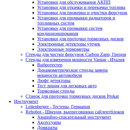
Установки для обслуживания АКПП
Установки для откачки и перекачки топлива
Установки для проверки и очистки форсунок
Установки для промывки радиаторов и
топливных систем
Установки для промывки систем
кондиционирования
Установки для проточки тормозных дисков
Электронные детекторы утечек
Электронные термометры
Стенды для чистки форсунок Carbon Zapp, Греция
Стенды для измерения мощности Vamag - Италия
Вибротестер
Динамометрические стенды замера
мощности автомобиля
Люфт детекторы
Тест линия для легковых авто
Тормозные стенды
Станок для проточки тормозных дисков Prokat
Инструмент
Leitenberger - Тестеры, Германия
Rehobot - Швеция, выпресовщики сайлентблоков
Аварийно-спасательный инструмент
Аксессуары
Домкраты