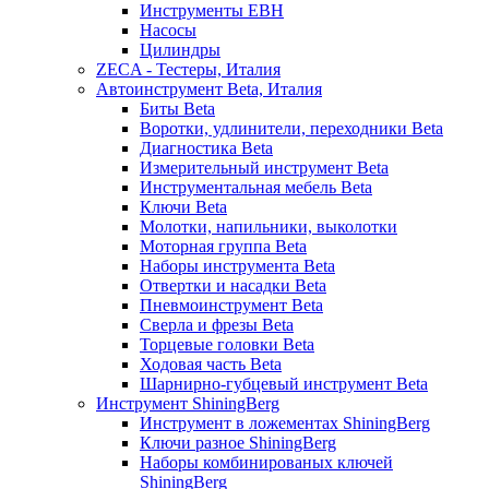
Инструменты EBH
Насосы
Цилиндры
ZECA - Тестеры, Италия
Автоинструмент Beta, Италия
Биты Beta
Воротки, удлинители, переходники Beta
Диагностика Beta
Измерительный инструмент Beta
Инструментальная мебель Beta
Ключи Beta
Молотки, напильники, выколотки
Моторная группа Beta
Наборы инструмента Beta
Отвертки и насадки Beta
Пневмоинструмент Beta
Сверла и фрезы Beta
Торцевые головки Beta
Ходовая часть Beta
Шарнирно-губцевый инструмент Beta
Инструмент ShiningBerg
Инструмент в ложементах ShiningBerg
Ключи разное ShiningBerg
Наборы комбинированых ключей
ShiningBerg