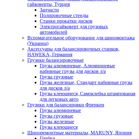
гайковерты, Турция
Запчасти
Полировочные стенды
Станки прокатки дисков
Электрогайковерт для грузовых
автомобилей
Вспомагательное оборудование для шиномонтажа
(Украина)
Аксессуары для балансировочных станков,
HAWEKA, Германия
Грузики балансировочные
Грузы алюминевые, Алюминиевые
набивные грузы для дисков л/а
Грузы грузовые
Грузы железные, Cтандарт набивные грузы
для дисков л/а
Грузы клеющиеся, Самоклейка штампованая
для легковых авто
Грузики для балансировки Френкен
Грузы алюминевые
Грузы грузовые
Грузы железные
Грузы клеющиеся
Шиноремонтные материалы, MARUNY, Япония
Грибки