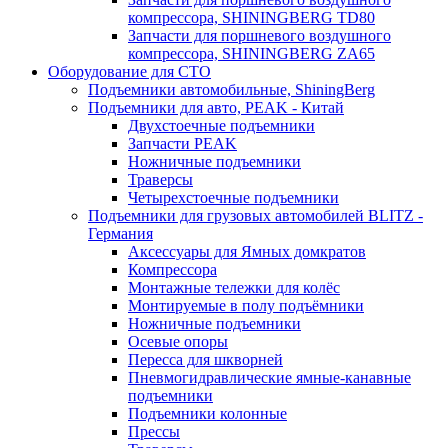
компрессора, SHININGBERG TD80
Запчасти для поршневого воздушного
компрессора, SHININGBERG ZA65
Оборудование для СТО
Подъемники автомобильные, ShiningBerg
Подъемники для авто, PEAK - Китай
Двухстоечные подъемники
Запчасти PEAK
Ножничные подъемники
Траверсы
Четырехстоечные подъемники
Подъемники для грузовых автомобилей BLITZ -
Германия
Аксессуары для Ямных домкратов
Компрессора
Монтажные тележки для колёс
Монтируемые в полу подъёмники
Ножничные подъемники
Осевые опоры
Пересса для шкворней
Пневмогидравлические ямные-канавные
подъемники
Подъемники колонные
Прессы