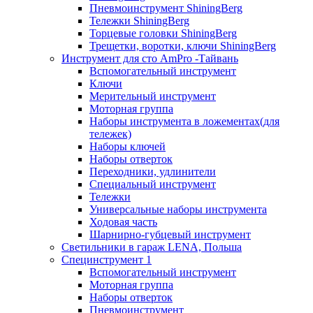
Пневмоинструмент ShiningBerg
Тележки ShiningBerg
Торцевые головки ShiningBerg
Трещетки, воротки, ключи ShiningBerg
Инструмент для сто AmPro -Тайвань
Вспомогательный инструмент
Ключи
Мерительный инструмент
Моторная группа
Наборы инструмента в ложементах(для
тележек)
Наборы ключей
Наборы отверток
Переходники, удлинители
Специальный инструмент
Тележки
Универсальные наборы инструмента
Ходовая часть
Шарнирно-губцевый инструмент
Светильники в гараж LENA, Польша
Специнструмент 1
Вспомогательный инструмент
Моторная группа
Наборы отверток
Пневмоинструмент