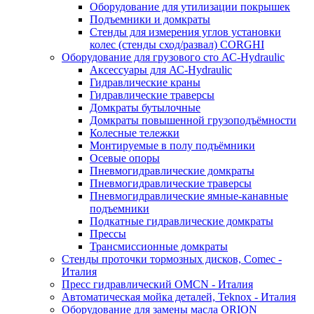
Оборудование для утилизации покрышек
Подъемники и домкраты
Стенды для измерения углов установки
колес (стенды сход/развал) CORGHI
Оборудование для грузового сто АС-Hydraulic
Аксессуары для АС-Hydraulic
Гидравлические краны
Гидравлические траверсы
Домкраты бутылочные
Домкраты повышенной грузоподъёмности
Колесные тележки
Монтируемые в полу подъёмники
Осевые опоры
Пневмогидравлические домкраты
Пневмогидравлические траверсы
Пневмогидравлические ямные-канавные
подъемники
Подкатные гидравлические домкраты
Прессы
Трансмиссионные домкраты
Стенды проточки тормозных дисков, Comec -
Италия
Пресс гидравлический OMCN - Италия
Автоматическая мойка деталей, Teknox - Италия
Оборудование для замены масла ORION