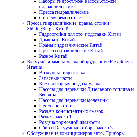
Наборы гидростяжек,насосы,стяжки
гидравлические
Пресса гидравлические
Стапеля ремонтные
Пресса гидравлические, краны, стойки
ShiningBerg - Китай
Гидростойки для сто, подставки Китай
Домкраты Китай
Краны гидравлические Китай
Пресса гидравлические Китай
Разное Китай
Вакуумная замена масла оборудование Flexbimeс -
Италия
Воздушна подготовка
Запасные части
Компьюторная роздача масла.
Насосы для перекачки Дизельного топлива и
Бензина
Насосы для перекачки мочевины
Пеногенератор
Раздача консистентных смазок
Раздача масла 1
Роздача тормозной жидкости 4
Сбор и Вакуумные отборы масла 3
Обслуживание кондиционеров авто, Приборы