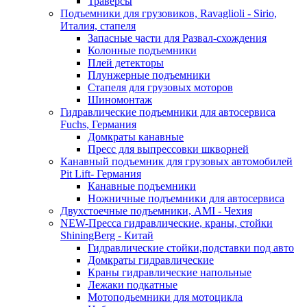
Траверсы
Подъемники для грузовиков, Ravaglioli - Sirio,
Италия, стапеля
Запасные части для Развал-схождения
Колонные подъемники
Плей детекторы
Плунжерные подъемники
Стапеля для грузовых моторов
Шиномонтаж
Гидравлические подъемники для автосервиса
Fuchs, Германия
Домкраты канавные
Пресс для выпрессовки шкворней
Канавный подъемник для грузовых автомобилей
Pit Lift- Германия
Канавные подъемники
Ножничные подъемники для автосервиса
Двухстоечные подъемники, АМІ - Чехия
NEW-Пресса гидравлические, краны, стойки
ShiningBerg - Китай
Гидравлические стойки,подставки под авто
Домкраты гидравлические
Краны гидравлические напольные
Лежаки подкатные
Мотоподьемники для мотоцикла