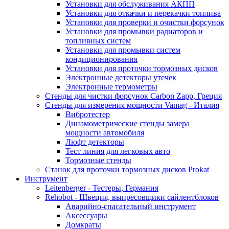
Установки для обслуживания АКПП
Установки для откачки и перекачки топлива
Установки для проверки и очистки форсунок
Установки для промывки радиаторов и
топливных систем
Установки для промывки систем
кондиционирования
Установки для проточки тормозных дисков
Электронные детекторы утечек
Электронные термометры
Стенды для чистки форсунок Carbon Zapp, Греция
Стенды для измерения мощности Vamag - Италия
Вибротестер
Динамометрические стенды замера
мощности автомобиля
Люфт детекторы
Тест линия для легковых авто
Тормозные стенды
Станок для проточки тормозных дисков Prokat
Инструмент
Leitenberger - Тестеры, Германия
Rehobot - Швеция, выпресовщики сайлентблоков
Аварийно-спасательный инструмент
Аксессуары
Домкраты