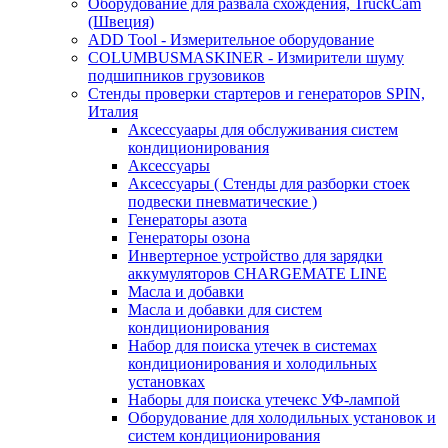
Оборудование для развала схождения, TruckCam
(Швеция)
ADD Tool - Измерительное оборудование
COLUMBUSMASKINER - Измирители шуму
подшипников грузовиков
Стенды проверки стартеров и генераторов SPIN,
Италия
Аксессуаары для обслуживания систем
кондиционирования
Аксессуары
Аксессуары ( Стенды для разборки стоек
подвески пневматические )
Генераторы азота
Генераторы озона
Инвертерное устройство для зарядки
аккумуляторов CHARGEMATE LINE
Масла и добавки
Масла и добавки для систем
кондиционирования
Набор для поиска утечек в системах
кондиционирования и холодильных
установках
Наборы для поиска утечекс УФ-лампой
Оборудование для холодильных установок и
систем кондиционирования