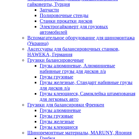
гайковерты, Турция
Запчасти
Полировочные стенды
Станки прокатки дисков
Электрогайковерт для грузовых
автомобилей
Вспомагательное оборудование для шиномонтажа
(Украина)
Аксессуары для балансировочных станков,
HAWEKA, Германия
Грузики балансировочные
Грузы алюминевые, Алюминиевые
набивные грузы для дисков л/а
Грузы грузовые
Грузы железные, Cтандарт набивные грузы
для дисков л/а
Грузы клеющиеся, Самоклейка штампованая
для легковых авто
Грузики для балансировки Френкен
Грузы алюминевые
Грузы грузовые
Грузы железные
Грузы клеющиеся
Шиноремонтные материалы, MARUNY, Япония
Грибки