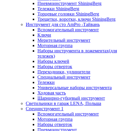
Пневмоинструмент ShiningBerg
Тележки ShiningBerg
Торцевые головки ShiningBerg
Трещетки, воротки, ключи ShiningBerg
Инструмент для сто AmPro -Тайвань
Вспомогательный инструмент
Ключи
Мерительный инструмент
Моторная группа
Наборы инструмента в ложементах(для
тележек)
Наборы ключей
Наборы отверток
Переходники, удлинители
Специальный инструмент
Тележки
Универсальные наборы инструмента
Ходовая часть
Шарнирно-губцевый инструмент
Светильники в гараж LENA, Польша
Специнструмент 1
Вспомогательный инструмент
Моторная группа
Наборы отверток
Пневмоинструмент