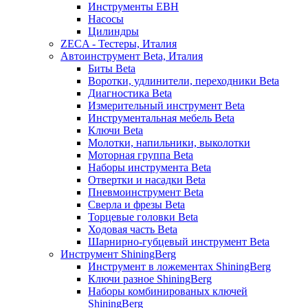
Инструменты EBH
Насосы
Цилиндры
ZECA - Тестеры, Италия
Автоинструмент Beta, Италия
Биты Beta
Воротки, удлинители, переходники Beta
Диагностика Beta
Измерительный инструмент Beta
Инструментальная мебель Beta
Ключи Beta
Молотки, напильники, выколотки
Моторная группа Beta
Наборы инструмента Beta
Отвертки и насадки Beta
Пневмоинструмент Beta
Сверла и фрезы Beta
Торцевые головки Beta
Ходовая часть Beta
Шарнирно-губцевый инструмент Beta
Инструмент ShiningBerg
Инструмент в ложементах ShiningBerg
Ключи разное ShiningBerg
Наборы комбинированых ключей
ShiningBerg