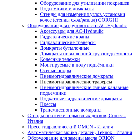
Оборудование для утилизации покрышек
Подъемники и домкраты
Стенды для измерения углов установки
колес (стенды сход/развал) CORGHI
Оборудование для грузового сто АС-Hydraulic
Аксессуары для АС-Hydraulic
Гидравлические краны
Гидравлические траверсы
Домкраты бутылочные
Домкраты повышенной грузоподъёмности
Колесные тележки
Монтируемые в полу подъёмники
Осевые опоры
Пневмогидравлические домкраты
Пневмогидравлические траверсы
Пневмогидравлические ямные-канавные
подъемники
Подкатные гидравлические домкраты
Прессы
Трансмиссионные домкраты
Стенды проточки тормозных дисков, Comec -
Италия
Пресс гидравлический OMCN - Италия
Автоматическая мойка деталей, Teknox - Италия
Оборудование для замены масла ORION