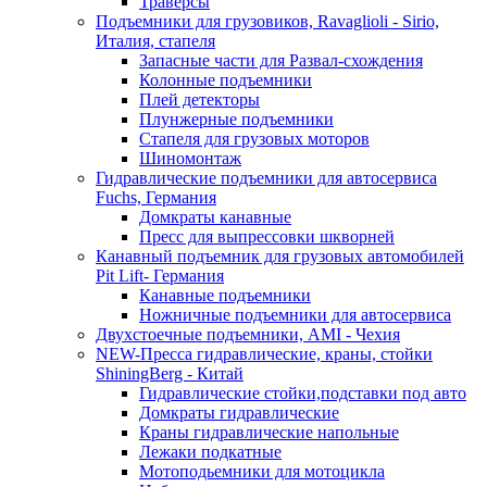
Траверсы
Подъемники для грузовиков, Ravaglioli - Sirio,
Италия, стапеля
Запасные части для Развал-схождения
Колонные подъемники
Плей детекторы
Плунжерные подъемники
Стапеля для грузовых моторов
Шиномонтаж
Гидравлические подъемники для автосервиса
Fuchs, Германия
Домкраты канавные
Пресс для выпрессовки шкворней
Канавный подъемник для грузовых автомобилей
Pit Lift- Германия
Канавные подъемники
Ножничные подъемники для автосервиса
Двухстоечные подъемники, АМІ - Чехия
NEW-Пресса гидравлические, краны, стойки
ShiningBerg - Китай
Гидравлические стойки,подставки под авто
Домкраты гидравлические
Краны гидравлические напольные
Лежаки подкатные
Мотоподьемники для мотоцикла