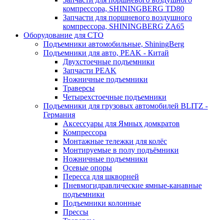
компрессора, SHININGBERG TD80
Запчасти для поршневого воздушного
компрессора, SHININGBERG ZA65
Оборудование для СТО
Подъемники автомобильные, ShiningBerg
Подъемники для авто, PEAK - Китай
Двухстоечные подъемники
Запчасти PEAK
Ножничные подъемники
Траверсы
Четырехстоечные подъемники
Подъемники для грузовых автомобилей BLITZ -
Германия
Аксессуары для Ямных домкратов
Компрессора
Монтажные тележки для колёс
Монтируемые в полу подъёмники
Ножничные подъемники
Осевые опоры
Пересса для шкворней
Пневмогидравлические ямные-канавные
подъемники
Подъемники колонные
Прессы