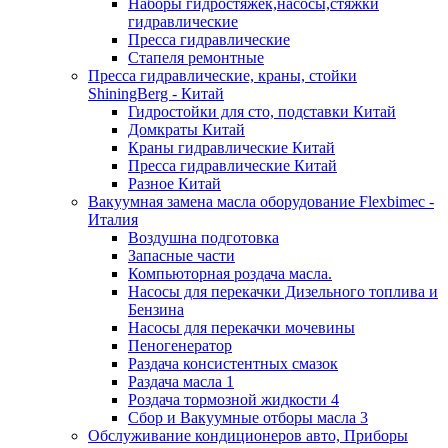
Наборы гидростяжек,насосы,стяжки
гидравлические
Пресса гидравлические
Стапеля ремонтные
Пресса гидравлические, краны, стойки
ShiningBerg - Китай
Гидростойки для сто, подставки Китай
Домкраты Китай
Краны гидравлические Китай
Пресса гидравлические Китай
Разное Китай
Вакуумная замена масла оборудование Flexbimeс -
Италия
Воздушна подготовка
Запасные части
Компьюторная роздача масла.
Насосы для перекачки Дизельного топлива и
Бензина
Насосы для перекачки мочевины
Пеногенератор
Раздача консистентных смазок
Раздача масла 1
Роздача тормозной жидкости 4
Сбор и Вакуумные отборы масла 3
Обслуживание кондиционеров авто, Приборы