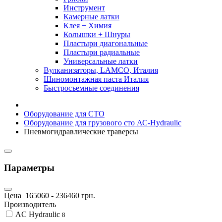
Инструмент
Камерные латки
Клея + Химия
Колышки + Шнуры
Пластыри диагональные
Пластыри радиальные
Универсальные латки
Вулканизаторы, LAMCO, Италия
Шиномонтажная паста Италия
Быстросъемные соединения
Оборудование для СТО
Оборудование для грузового сто АС-Hydraulic
Пневмогидравлические траверсы
Параметры
Цена
165060
-
236460
грн.
Производитель
AC Hydraulic
8