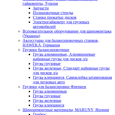
гайковерты, Турция
Запчасти
Полировочные стенды
Станки прокатки дисков
Электрогайковерт для грузовых
автомобилей
Вспомагательное оборудование для шиномонтажа
(Украина)
Аксессуары для балансировочных станков,
HAWEKA, Германия
Грузики балансировочные
Грузы алюминевые, Алюминиевые
набивные грузы для дисков л/а
Грузы грузовые
Грузы железные, Cтандарт набивные грузы
для дисков л/а
Грузы клеющиеся, Самоклейка штампованая
для легковых авто
Грузики для балансировки Френкен
Грузы алюминевые
Грузы грузовые
Грузы железные
Грузы клеющиеся
Шиноремонтные материалы, MARUNY, Япония
Грибки