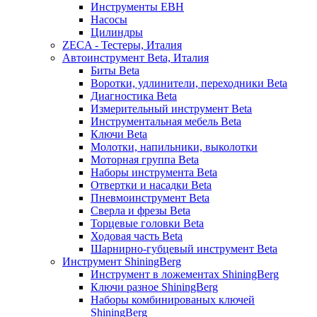
Инструменты EBH
Насосы
Цилиндры
ZECA - Тестеры, Италия
Автоинструмент Beta, Италия
Биты Beta
Воротки, удлинители, переходники Beta
Диагностика Beta
Измерительный инструмент Beta
Инструментальная мебель Beta
Ключи Beta
Молотки, напильники, выколотки
Моторная группа Beta
Наборы инструмента Beta
Отвертки и насадки Beta
Пневмоинструмент Beta
Сверла и фрезы Beta
Торцевые головки Beta
Ходовая часть Beta
Шарнирно-губцевый инструмент Beta
Инструмент ShiningBerg
Инструмент в ложементах ShiningBerg
Ключи разное ShiningBerg
Наборы комбинированых ключей
ShiningBerg