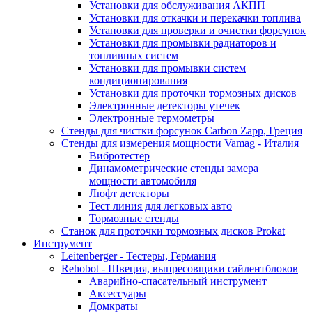
Установки для обслуживания АКПП
Установки для откачки и перекачки топлива
Установки для проверки и очистки форсунок
Установки для промывки радиаторов и
топливных систем
Установки для промывки систем
кондиционирования
Установки для проточки тормозных дисков
Электронные детекторы утечек
Электронные термометры
Стенды для чистки форсунок Carbon Zapp, Греция
Стенды для измерения мощности Vamag - Италия
Вибротестер
Динамометрические стенды замера
мощности автомобиля
Люфт детекторы
Тест линия для легковых авто
Тормозные стенды
Станок для проточки тормозных дисков Prokat
Инструмент
Leitenberger - Тестеры, Германия
Rehobot - Швеция, выпресовщики сайлентблоков
Аварийно-спасательный инструмент
Аксессуары
Домкраты