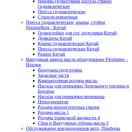
Наборы гидростяжек,насосы,стяжки
гидравлические
Пресса гидравлические
Стапеля ремонтные
Пресса гидравлические, краны, стойки
ShiningBerg - Китай
Гидростойки для сто, подставки Китай
Домкраты Китай
Краны гидравлические Китай
Пресса гидравлические Китай
Разное Китай
Вакуумная замена масла оборудование Flexbimeс -
Италия
Воздушна подготовка
Запасные части
Компьюторная роздача масла.
Насосы для перекачки Дизельного топлива и
Бензина
Насосы для перекачки мочевины
Пеногенератор
Раздача консистентных смазок
Раздача масла 1
Роздача тормозной жидкости 4
Сбор и Вакуумные отборы масла 3
Обслуживание кондиционеров авто, Приборы