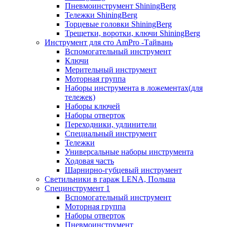
Пневмоинструмент ShiningBerg
Тележки ShiningBerg
Торцевые головки ShiningBerg
Трещетки, воротки, ключи ShiningBerg
Инструмент для сто AmPro -Тайвань
Вспомогательный инструмент
Ключи
Мерительный инструмент
Моторная группа
Наборы инструмента в ложементах(для
тележек)
Наборы ключей
Наборы отверток
Переходники, удлинители
Специальный инструмент
Тележки
Универсальные наборы инструмента
Ходовая часть
Шарнирно-губцевый инструмент
Светильники в гараж LENA, Польша
Специнструмент 1
Вспомогательный инструмент
Моторная группа
Наборы отверток
Пневмоинструмент