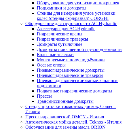
Оборудование для утилизации покрышек
Подъемники и домкраты
Стенды для измерения углов установки
колес (стенды сход/развал) CORGHI
Оборудование для грузового сто АС-Hydraulic
Аксессуары для АС-Hydraulic
Гидравлические краны
Гидравлические траверсы
Домкраты бутылочные
Домкраты повышенной грузоподъёмности
Колесные тележки
Монтируемые в полу подъёмники
Осевые опоры
Пневмогидравлические домкраты
Пневмогидравлические траверсы
Пневмогидравлические ямные-канавные
подъемники
Подкатные гидравлические домкраты
Прессы
Трансмиссионные домкраты
Стенды проточки тормозных дисков, Comec -
Италия
Пресс гидравлический OMCN - Италия
Автоматическая мойка деталей, Teknox - Италия
Оборудование для замены масла ORION