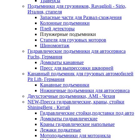
Траверсы
Подъемники для грузовиков, Ravaglioli - Sirio,
Италия, стапеля
Запасные части для Развал-схождения
Колонные подъемники
Плей детекторы
Плунжерные подъемники
Стапеля для грузовых моторов
Шиномонтаж
Гидравлические подъемники для автосервиса
Fuchs, Германия
Домкраты канавные
Пресс для выпрессовки шкворней
Канавный подъемник для грузовых автомобилей
Pit Lift- Германия
Канавные подъемники
Ножничные подъемники для автосервиса
Двухстоечные подъемники, АМІ - Чехия
NEW-Пресса гидравлические, краны, стойки
ShiningBerg - Китай
Гидравлические стойки,подставки под авто
Домкраты гидравлические
Краны гидравлические напольные
Лежаки подкатные
Мотоподьемники для мотоцикла