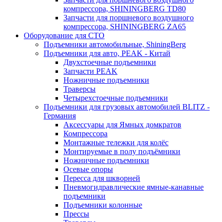
компрессора, SHININGBERG TD80
Запчасти для поршневого воздушного
компрессора, SHININGBERG ZA65
Оборудование для СТО
Подъемники автомобильные, ShiningBerg
Подъемники для авто, PEAK - Китай
Двухстоечные подъемники
Запчасти PEAK
Ножничные подъемники
Траверсы
Четырехстоечные подъемники
Подъемники для грузовых автомобилей BLITZ -
Германия
Аксессуары для Ямных домкратов
Компрессора
Монтажные тележки для колёс
Монтируемые в полу подъёмники
Ножничные подъемники
Осевые опоры
Пересса для шкворней
Пневмогидравлические ямные-канавные
подъемники
Подъемники колонные
Прессы