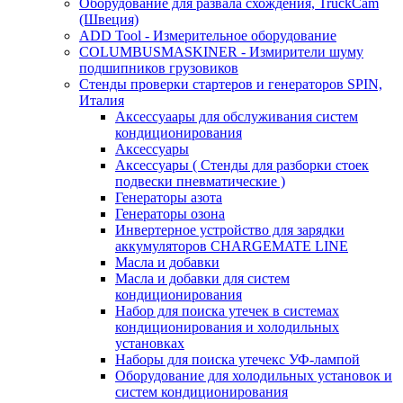
Оборудование для развала схождения, TruckCam
(Швеция)
ADD Tool - Измерительное оборудование
COLUMBUSMASKINER - Измирители шуму
подшипников грузовиков
Стенды проверки стартеров и генераторов SPIN,
Италия
Аксессуаары для обслуживания систем
кондиционирования
Аксессуары
Аксессуары ( Стенды для разборки стоек
подвески пневматические )
Генераторы азота
Генераторы озона
Инвертерное устройство для зарядки
аккумуляторов CHARGEMATE LINE
Масла и добавки
Масла и добавки для систем
кондиционирования
Набор для поиска утечек в системах
кондиционирования и холодильных
установках
Наборы для поиска утечекс УФ-лампой
Оборудование для холодильных установок и
систем кондиционирования