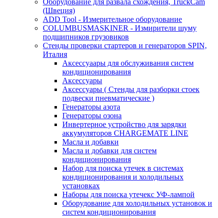
Оборудование для развала схождения, TruckCam
(Швеция)
ADD Tool - Измерительное оборудование
COLUMBUSMASKINER - Измирители шуму
подшипников грузовиков
Стенды проверки стартеров и генераторов SPIN,
Италия
Аксессуаары для обслуживания систем
кондиционирования
Аксессуары
Аксессуары ( Стенды для разборки стоек
подвески пневматические )
Генераторы азота
Генераторы озона
Инвертерное устройство для зарядки
аккумуляторов CHARGEMATE LINE
Масла и добавки
Масла и добавки для систем
кондиционирования
Набор для поиска утечек в системах
кондиционирования и холодильных
установках
Наборы для поиска утечекс УФ-лампой
Оборудование для холодильных установок и
систем кондиционирования