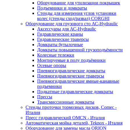
Оборудование для утилизации покрышек
Подъемники и домкраты
Стенды для измерения углов установки
колес (стенды сход/развал) CORGHI
Оборудование для грузового сто АС-Hydraulic
Аксессуары для АС-Hydraulic
Гидравлические краны
Гидравлические траверсы
Домкраты бутылочные
Домкраты повышенной грузоподъёмности
Колесные тележки
Монтируемые в полу подъёмники
Осевые опоры
Пневмогидравлические домкраты
Пневмогидравлические траверсы
Пневмогидравлические ямные-канавные
подъемники
Подкатные гидравлические домкраты
Прессы
Трансмиссионные домкраты
Стенды проточки тормозных дисков, Comec -
Италия
Пресс гидравлический OMCN - Италия
Автоматическая мойка деталей, Teknox - Италия
Оборудование для замены масла ORION