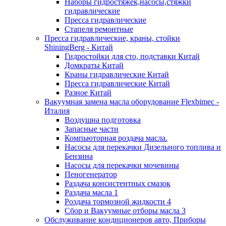
Наборы гидростяжек,насосы,стяжки
гидравлические
Пресса гидравлические
Стапеля ремонтные
Пресса гидравлические, краны, стойки
ShiningBerg - Китай
Гидростойки для сто, подставки Китай
Домкраты Китай
Краны гидравлические Китай
Пресса гидравлические Китай
Разное Китай
Вакуумная замена масла оборудование Flexbimeс -
Италия
Воздушна подготовка
Запасные части
Компьюторная роздача масла.
Насосы для перекачки Дизельного топлива и
Бензина
Насосы для перекачки мочевины
Пеногенератор
Раздача консистентных смазок
Раздача масла 1
Роздача тормозной жидкости 4
Сбор и Вакуумные отборы масла 3
Обслуживание кондиционеров авто, Приборы