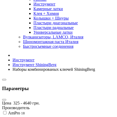
Инструмент
Камерные латки
Клея + Химия
Колышки + Шнуры
Пластыри диагональные
Пластыри радиальные
Универсальные латки
Вулканизаторы, LAMCO, Италия
Шиномонтажная паста Италия
Быстросъемные соединения
Инструмент
Инструмент ShiningBerg
Наборы комбинированых ключей ShiningBerg
Параметры
Цена
325
-
4640
грн.
Производитель
AmPro
18