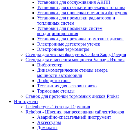
Установки для обслуживания АКПП
Установки для откачки и перекачки топлива
Установки для проверки и очистки форсунок
Установки для промывки радиаторов и
топливных систем
Установки для промывки систем
кондиционирования
Установки для проточки тормозных дисков
Электронные детекторы утечек
Электронные термометры
Стенды для чистки форсунок Carbon Zapp, Греция
Стенды для измерения мощности Vamag - Италия
Вибротестер
Динамометрические стенды замера
мощности автомобиля
Люфт детекторы
Тест линия для легковых авто
Тормозные стенды
Станок для проточки тормозных дисков Prokat
Инструмент
Leitenberger - Тестеры, Германия
Rehobot - Швеция, выпресовщики сайлентблоков
Аварийно-спасательный инструмент
Аксессуары
Домкраты