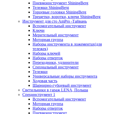
Пневмоинструмент ShiningBerg
Тележки ShiningBerg
Торцевые головки ShiningBerg
Трещетки, воротки, ключи ShiningBerg
Инструмент для сто AmPro -Тайвань
Вспомогательный инструмент
Ключи
Мерительный инструмент
Моторная группа
Наборы инструмента в ложементах(для
тележек)
Наборы ключей
Наборы отверток
Переходники, удлинители
Специальный инструмент
Тележки
Универсальные наборы инструмента
Ходовая часть
Шарнирно-губцевый инструмент
Светильники в гараж LENA, Польша
Специнструмент 1
Вспомогательный инструмент
Моторная группа
Наборы отверток
Пневмоинструмент