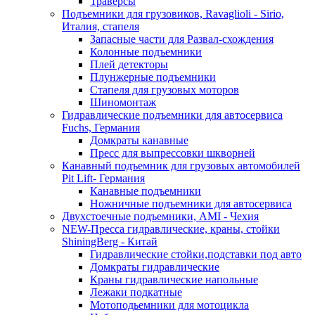
Траверсы
Подъемники для грузовиков, Ravaglioli - Sirio,
Италия, стапеля
Запасные части для Развал-схождения
Колонные подъемники
Плей детекторы
Плунжерные подъемники
Стапеля для грузовых моторов
Шиномонтаж
Гидравлические подъемники для автосервиса
Fuchs, Германия
Домкраты канавные
Пресс для выпрессовки шкворней
Канавный подъемник для грузовых автомобилей
Pit Lift- Германия
Канавные подъемники
Ножничные подъемники для автосервиса
Двухстоечные подъемники, АМІ - Чехия
NEW-Пресса гидравлические, краны, стойки
ShiningBerg - Китай
Гидравлические стойки,подставки под авто
Домкраты гидравлические
Краны гидравлические напольные
Лежаки подкатные
Мотоподьемники для мотоцикла