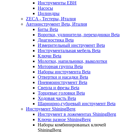
Инструменты EBH
Насосы
Цилиндры
ZECA - Тестеры, Италия
Автоинструмент Beta, Италия
Биты Beta
Воротки, удлинители, переходники Beta
Диагностика Beta
Измерительный инструмент Beta
Инструментальная мебель Beta
Ключи Beta
Молотки, напильники, выколотки
Моторная группа Beta
Наборы инструмента Beta
Отвертки и насадки Beta
Пневмоинструмент Beta
Сверла и фрезы Beta
Торцевые головки Beta
Ходовая часть Beta
Шарнирно-губцевый инструмент Beta
Инструмент ShiningBerg
Инструмент в ложементах ShiningBerg
Ключи разное ShiningBerg
Наборы комбинированых ключей
ShiningBerg