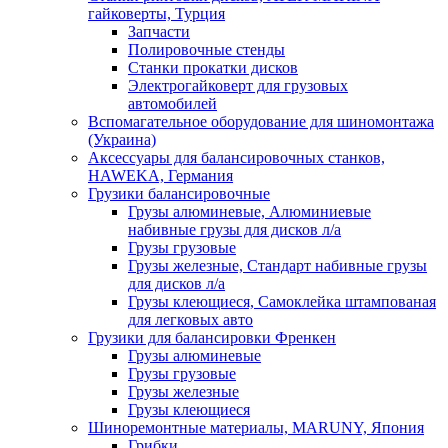
гайковерты, Турция
Запчасти
Полировочные стенды
Станки прокатки дисков
Электрогайковерт для грузовых
автомобилей
Вспомагательное оборудование для шиномонтажа
(Украина)
Аксессуары для балансировочных станков,
HAWEKA, Германия
Грузики балансировочные
Грузы алюминевые, Алюминиевые
набивные грузы для дисков л/а
Грузы грузовые
Грузы железные, Cтандарт набивные грузы
для дисков л/а
Грузы клеющиеся, Самоклейка штампованая
для легковых авто
Грузики для балансировки Френкен
Грузы алюминевые
Грузы грузовые
Грузы железные
Грузы клеющиеся
Шиноремонтные материалы, MARUNY, Япония
Грибки