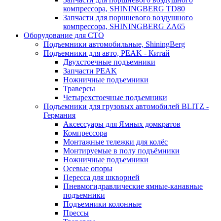
компрессора, SHININGBERG TD80
Запчасти для поршневого воздушного
компрессора, SHININGBERG ZA65
Оборудование для СТО
Подъемники автомобильные, ShiningBerg
Подъемники для авто, PEAK - Китай
Двухстоечные подъемники
Запчасти PEAK
Ножничные подъемники
Траверсы
Четырехстоечные подъемники
Подъемники для грузовых автомобилей BLITZ -
Германия
Аксессуары для Ямных домкратов
Компрессора
Монтажные тележки для колёс
Монтируемые в полу подъёмники
Ножничные подъемники
Осевые опоры
Пересса для шкворней
Пневмогидравлические ямные-канавные
подъемники
Подъемники колонные
Прессы