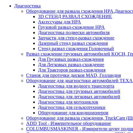
Диагностика
Оборудование для развала схождения HPA,Диагнос
3D СТЕНД РАЗВАЛ СХОЖДЕНИЕ
Аксессуары для HPA
Грузовой развал-схождение HPA
Диагностика подвески автомобиля
Запчасти для стенд-развал схождение
Лазерный стенд развал схождения
Стенд развал схождения Головочный
Развал схождение грузовых автомобилей KOCH, Г
Для Грузовых развал-схождения
Для Легковых развал-схождение
Для Тракторов развал-схождения
Станок для проточки дисков MAD, Голландия
Оборудование для диагностики автомобилей TEXA
Диагностика для водного транспорта
Диагностика для грузовых автомобилей
Диагностика для легковых автомобилей
Диагностика для мотоциклов
Диагностика для сельхозтехники
Оборудование для кондиционеров
Оборудование для развала схождения, TruckCam (Ш
ADD Tool - Измерительное оборудование
COLUMBUSMASKINER - Измирители шуму подшип