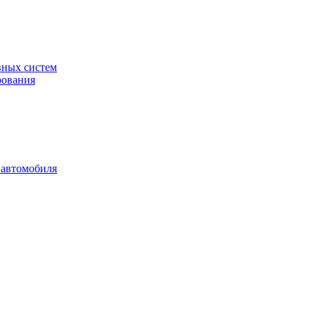
вных систем
рования
 автомобиля