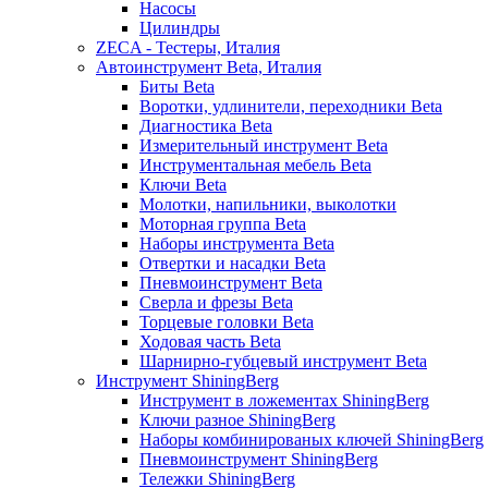
Насосы
Цилиндры
ZECA - Тестеры, Италия
Автоинструмент Beta, Италия
Биты Beta
Воротки, удлинители, переходники Beta
Диагностика Beta
Измерительный инструмент Beta
Инструментальная мебель Beta
Ключи Beta
Молотки, напильники, выколотки
Моторная группа Beta
Наборы инструмента Beta
Отвертки и насадки Beta
Пневмоинструмент Beta
Сверла и фрезы Beta
Торцевые головки Beta
Ходовая часть Beta
Шарнирно-губцевый инструмент Beta
Инструмент ShiningBerg
Инструмент в ложементах ShiningBerg
Ключи разное ShiningBerg
Наборы комбинированых ключей ShiningBerg
Пневмоинструмент ShiningBerg
Тележки ShiningBerg