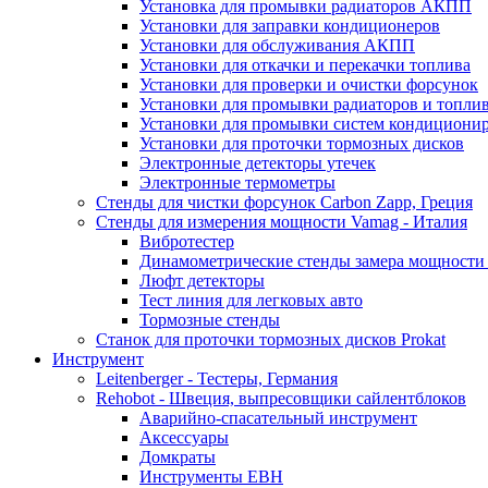
Установка для промывки радиаторов АКПП
Установки для заправки кондиционеров
Установки для обслуживания АКПП
Установки для откачки и перекачки топлива
Установки для проверки и очистки форсунок
Установки для промывки радиаторов и топли
Установки для промывки систем кондициони
Установки для проточки тормозных дисков
Электронные детекторы утечек
Электронные термометры
Стенды для чистки форсунок Carbon Zapp, Греция
Стенды для измерения мощности Vamag - Италия
Вибротестер
Динамометрические стенды замера мощности
Люфт детекторы
Тест линия для легковых авто
Тормозные стенды
Станок для проточки тормозных дисков Prokat
Инструмент
Leitenberger - Тестеры, Германия
Rehobot - Швеция, выпресовщики сайлентблоков
Аварийно-спасательный инструмент
Аксессуары
Домкраты
Инструменты EBH