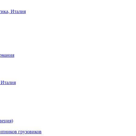
тика, Италия
ермания
 Италия
веция)
ников грузовиков