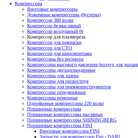
Компрессора
Винтовые компрессоры
Дожимные компрессоры (бустеры)
Компрессор 380 вольт
Компрессор безмасляный
Компрессор воздушный бу
Компрессор для плазмореза
Компрессор для покраски
Компрессор для СТО
Компрессор для шиномонтажа
Компрессоры без ресивера
Компрессоры высокого давления (воздух для дыхан
Компрессоры двухцилиндровые
Компрессоры для лазера
Компрессоры для пескоструя
Компрессоры для пневмоинструментов
Компрессоры передвижные
Компрессоры ременные
Однофазные компрессоры 220 вольт
Поршневые компрессоры
Поршневые компрессоры масляные
Поршневые компрессоры SHININGBERG
Поршневые компрессоры FINI
Винтовые компрессора FINI
Запчасти для компрессора Fini - DARI