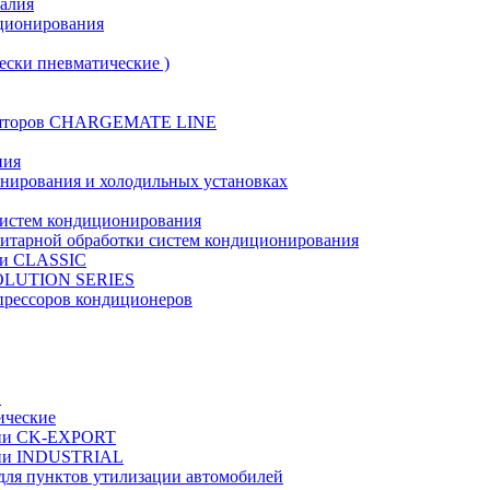
талия
иционирования
ески пневматические )
муляторов CHARGEMATE LINE
ния
онирования и холодильных установках
систем кондиционирования
нитарной обработки систем кондиционирования
рии CLASSIC
VOLUTION SERIES
прессоров кондиционеров
в
ические
ерии CK-EXPORT
ерии INDUSTRIAL
 для пунктов утилизации автомобилей