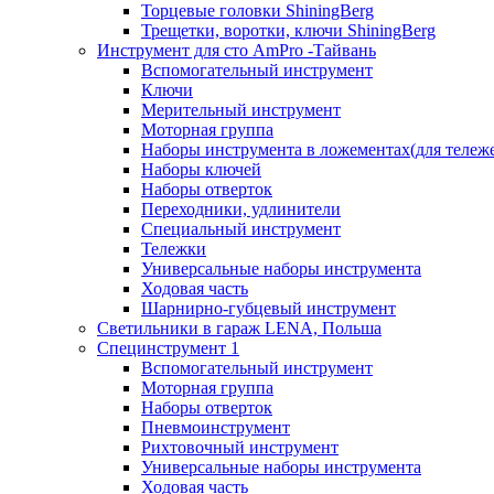
Торцевые головки ShiningBerg
Трещетки, воротки, ключи ShiningBerg
Инструмент для сто AmPro -Тайвань
Вспомогательный инструмент
Ключи
Мерительный инструмент
Моторная группа
Наборы инструмента в ложементах(для тележ
Наборы ключей
Наборы отверток
Переходники, удлинители
Специальный инструмент
Тележки
Универсальные наборы инструмента
Ходовая часть
Шарнирно-губцевый инструмент
Светильники в гараж LENA, Польша
Специнструмент 1
Вспомогательный инструмент
Моторная группа
Наборы отверток
Пневмоинструмент
Рихтовочный инструмент
Универсальные наборы инструмента
Ходовая часть