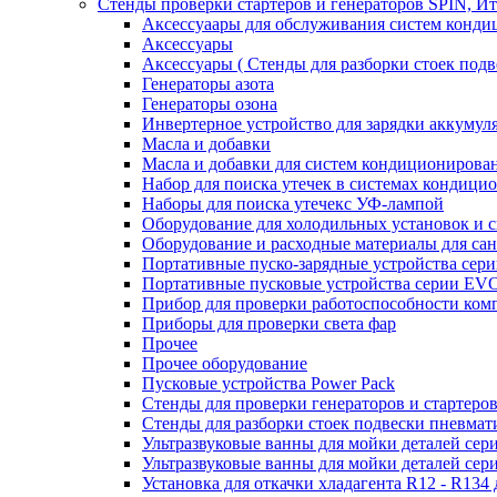
Стенды проверки стартеров и генераторов SPIN, И
Аксессуаары для обслуживания систем конд
Аксессуары
Аксессуары ( Стенды для разборки стоек подв
Генераторы азота
Генераторы озона
Инвертерное устройство для зарядки акку
Масла и добавки
Масла и добавки для систем кондиционирова
Набор для поиска утечек в системах кондици
Наборы для поиска утечекс УФ-лампой
Оборудование для холодильных установок и 
Оборудование и расходные материалы для са
Портативные пуско-зарядные устройства се
Портативные пусковые устройства серии E
Прибор для проверки работоспособности ком
Приборы для проверки света фар
Прочее
Прочее оборудование
Пусковые устройства Power Pack
Стенды для проверки генераторов и стартеро
Стенды для разборки стоек подвески пневмат
Ультразвуковые ванны для мойки деталей с
Ультразвуковые ванны для мойки деталей с
Установка для откачки хладагента R12 - R134