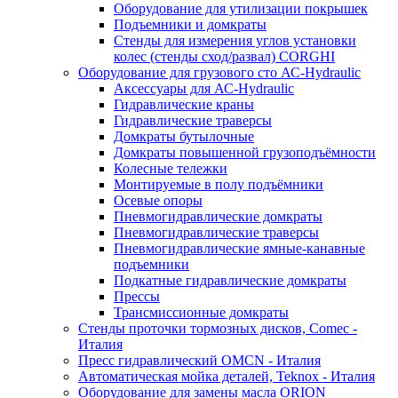
Оборудование для утилизации покрышек
Подъемники и домкраты
Стенды для измерения углов установки
колес (стенды сход/развал) CORGHI
Оборудование для грузового сто АС-Hydraulic
Аксессуары для АС-Hydraulic
Гидравлические краны
Гидравлические траверсы
Домкраты бутылочные
Домкраты повышенной грузоподъёмности
Колесные тележки
Монтируемые в полу подъёмники
Осевые опоры
Пневмогидравлические домкраты
Пневмогидравлические траверсы
Пневмогидравлические ямные-канавные
подъемники
Подкатные гидравлические домкраты
Прессы
Трансмиссионные домкраты
Стенды проточки тормозных дисков, Comec -
Италия
Пресс гидравлический OMCN - Италия
Автоматическая мойка деталей, Teknox - Италия
Оборудование для замены масла ORION