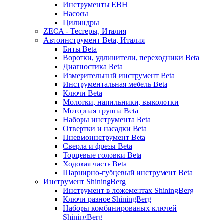
Инструменты EBH
Насосы
Цилиндры
ZECA - Тестеры, Италия
Автоинструмент Beta, Италия
Биты Beta
Воротки, удлинители, переходники Beta
Диагностика Beta
Измерительный инструмент Beta
Инструментальная мебель Beta
Ключи Beta
Молотки, напильники, выколотки
Моторная группа Beta
Наборы инструмента Beta
Отвертки и насадки Beta
Пневмоинструмент Beta
Сверла и фрезы Beta
Торцевые головки Beta
Ходовая часть Beta
Шарнирно-губцевый инструмент Beta
Инструмент ShiningBerg
Инструмент в ложементах ShiningBerg
Ключи разное ShiningBerg
Наборы комбинированых ключей
ShiningBerg