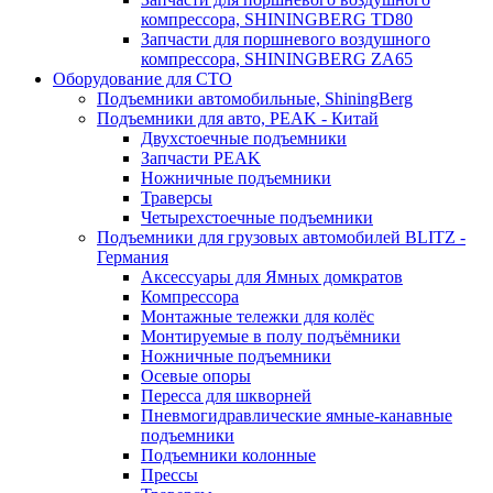
компрессора, SHININGBERG TD80
Запчасти для поршневого воздушного
компрессора, SHININGBERG ZA65
Оборудование для СТО
Подъемники автомобильные, ShiningBerg
Подъемники для авто, PEAK - Китай
Двухстоечные подъемники
Запчасти PEAK
Ножничные подъемники
Траверсы
Четырехстоечные подъемники
Подъемники для грузовых автомобилей BLITZ -
Германия
Аксессуары для Ямных домкратов
Компрессора
Монтажные тележки для колёс
Монтируемые в полу подъёмники
Ножничные подъемники
Осевые опоры
Пересса для шкворней
Пневмогидравлические ямные-канавные
подъемники
Подъемники колонные
Прессы