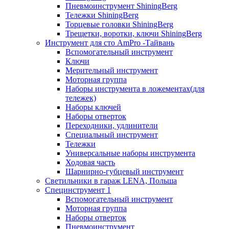
Пневмоинструмент ShiningBerg
Тележки ShiningBerg
Торцевые головки ShiningBerg
Трещетки, воротки, ключи ShiningBerg
Инструмент для сто AmPro -Тайвань
Вспомогательный инструмент
Ключи
Мерительный инструмент
Моторная группа
Наборы инструмента в ложементах(для
тележек)
Наборы ключей
Наборы отверток
Переходники, удлинители
Специальный инструмент
Тележки
Универсальные наборы инструмента
Ходовая часть
Шарнирно-губцевый инструмент
Светильники в гараж LENA, Польша
Специнструмент 1
Вспомогательный инструмент
Моторная группа
Наборы отверток
Пневмоинструмент