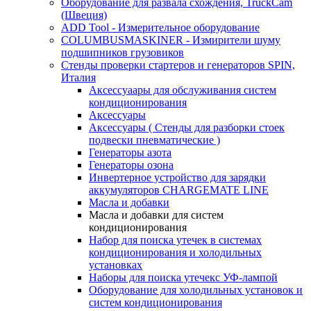
Оборудование для развала схождения, TruckCam
(Швеция)
ADD Tool - Измерительное оборудование
COLUMBUSMASKINER - Измирители шуму
подшипников грузовиков
Стенды проверки стартеров и генераторов SPIN,
Италия
Аксессуаары для обслуживания систем
кондиционирования
Аксессуары
Аксессуары ( Стенды для разборки стоек
подвески пневматические )
Генераторы азота
Генераторы озона
Инвертерное устройство для зарядки
аккумуляторов CHARGEMATE LINE
Масла и добавки
Масла и добавки для систем
кондиционирования
Набор для поиска утечек в системах
кондиционирования и холодильных
установках
Наборы для поиска утечекс УФ-лампой
Оборудование для холодильных установок и
систем кондиционирования