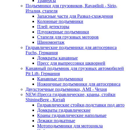
Траверсы
Подъемники для грузовиков, Ravaglioli - Sirio,
Италия, стапеля
Запасные части для Развал-схождения
Колонные подъемники
Плей детекторы
Плунжерные подъемники
Стапеля для грузовых моторов
Шиномонтаж
Гидравлические подъемники для автосервиса
Fuchs, Германия
Домкраты канавные
Пресс для выпрессовки шкворней
Канавный подъемник для грузовых автомобилей
Pit Lift- Германия
Канавные подъемники
Ножничные подъемники для автосервиса
Двухстоечные подъемники, АМІ - Чехия
NEW-Пресса гидравлические, краны, стойки
ShiningBerg - Китай
Гидравлические стойки,подставки под авто
Домкраты гидравлические
Краны гидравлические напольные
Лежаки подкатные
Мотоподьемники для мотоцикла