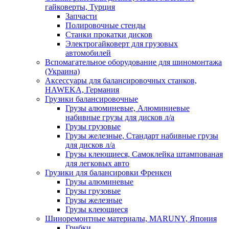
гайковерты, Турция
Запчасти
Полировочные стенды
Станки прокатки дисков
Электрогайковерт для грузовых
автомобилей
Вспомагательное оборудование для шиномонтажа
(Украина)
Аксессуары для балансировочных станков,
HAWEKA, Германия
Грузики балансировочные
Грузы алюминевые, Алюминиевые
набивные грузы для дисков л/а
Грузы грузовые
Грузы железные, Cтандарт набивные грузы
для дисков л/а
Грузы клеющиеся, Самоклейка штампованая
для легковых авто
Грузики для балансировки Френкен
Грузы алюминевые
Грузы грузовые
Грузы железные
Грузы клеющиеся
Шиноремонтные материалы, MARUNY, Япония
Грибки