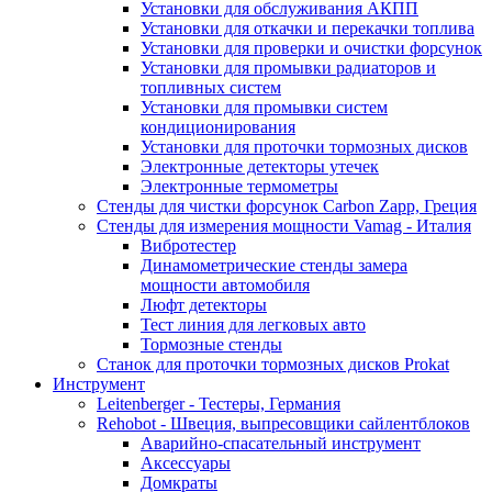
Установки для обслуживания АКПП
Установки для откачки и перекачки топлива
Установки для проверки и очистки форсунок
Установки для промывки радиаторов и
топливных систем
Установки для промывки систем
кондиционирования
Установки для проточки тормозных дисков
Электронные детекторы утечек
Электронные термометры
Стенды для чистки форсунок Carbon Zapp, Греция
Стенды для измерения мощности Vamag - Италия
Вибротестер
Динамометрические стенды замера
мощности автомобиля
Люфт детекторы
Тест линия для легковых авто
Тормозные стенды
Станок для проточки тормозных дисков Prokat
Инструмент
Leitenberger - Тестеры, Германия
Rehobot - Швеция, выпресовщики сайлентблоков
Аварийно-спасательный инструмент
Аксессуары
Домкраты