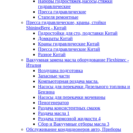
Наборы гидростяжек,насосы,стяжки
гидравлические
Пресса гидравлические
Стапеля ремонтные
Пресса гидравлические, краны, стойки
ShiningBerg - Китай
Гидростойки для сто, подставки Китай
Домкраты Китай
Краны гидравлические Китай
Пресса гидравлические Китай
Разное Китай
Вакуумная замена масла оборудование Flexbimeс -
Италия
Воздушна подготовка
Запасные части
Компьюторная роздача масла.
Насосы для перекачки Дизельного топлива и
Бензина
Насосы для перекачки мочевины
Пеногенератор
Раздача консистентных смазок
Раздача масла 1
Роздача тормозной жидкости 4
Сбор и Вакуумные отборы масла 3
Обслуживание кондиционеров авто, Приборы