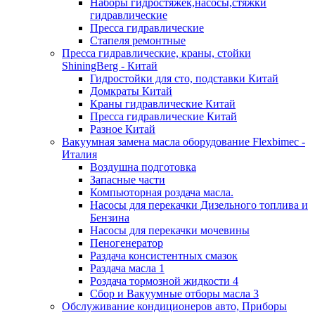
Наборы гидростяжек,насосы,стяжки
гидравлические
Пресса гидравлические
Стапеля ремонтные
Пресса гидравлические, краны, стойки
ShiningBerg - Китай
Гидростойки для сто, подставки Китай
Домкраты Китай
Краны гидравлические Китай
Пресса гидравлические Китай
Разное Китай
Вакуумная замена масла оборудование Flexbimeс -
Италия
Воздушна подготовка
Запасные части
Компьюторная роздача масла.
Насосы для перекачки Дизельного топлива и
Бензина
Насосы для перекачки мочевины
Пеногенератор
Раздача консистентных смазок
Раздача масла 1
Роздача тормозной жидкости 4
Сбор и Вакуумные отборы масла 3
Обслуживание кондиционеров авто, Приборы