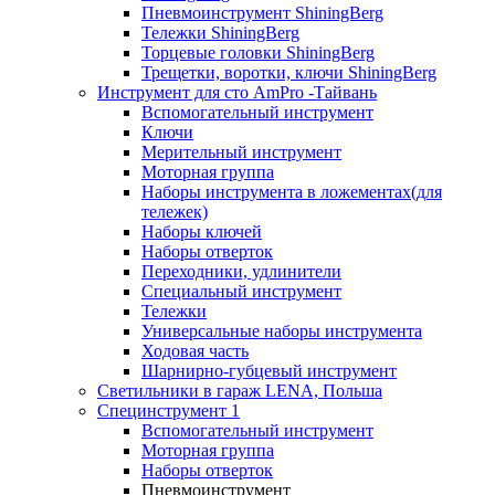
Пневмоинструмент ShiningBerg
Тележки ShiningBerg
Торцевые головки ShiningBerg
Трещетки, воротки, ключи ShiningBerg
Инструмент для сто AmPro -Тайвань
Вспомогательный инструмент
Ключи
Мерительный инструмент
Моторная группа
Наборы инструмента в ложементах(для
тележек)
Наборы ключей
Наборы отверток
Переходники, удлинители
Специальный инструмент
Тележки
Универсальные наборы инструмента
Ходовая часть
Шарнирно-губцевый инструмент
Светильники в гараж LENA, Польша
Специнструмент 1
Вспомогательный инструмент
Моторная группа
Наборы отверток
Пневмоинструмент