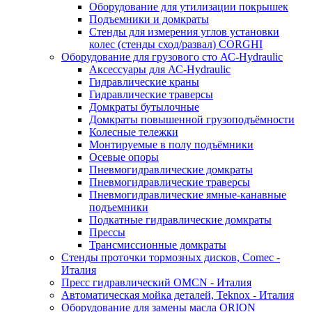
Оборудование для утилизации покрышек
Подъемники и домкраты
Стенды для измерения углов установки
колес (стенды сход/развал) CORGHI
Оборудование для грузового сто АС-Hydraulic
Аксессуары для АС-Hydraulic
Гидравлические краны
Гидравлические траверсы
Домкраты бутылочные
Домкраты повышенной грузоподъёмности
Колесные тележки
Монтируемые в полу подъёмники
Осевые опоры
Пневмогидравлические домкраты
Пневмогидравлические траверсы
Пневмогидравлические ямные-канавные
подъемники
Подкатные гидравлические домкраты
Прессы
Трансмиссионные домкраты
Стенды проточки тормозных дисков, Comec -
Италия
Пресс гидравлический OMCN - Италия
Автоматическая мойка деталей, Teknox - Италия
Оборудование для замены масла ORION