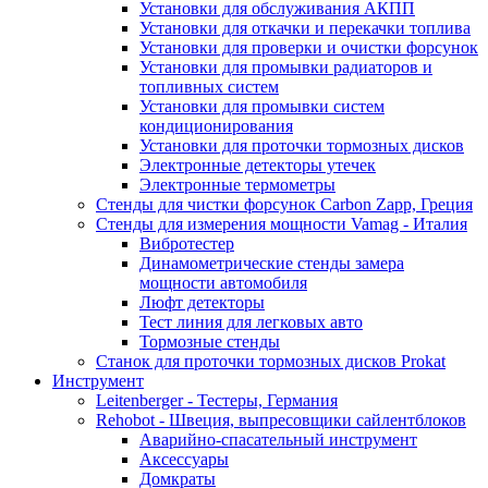
Установки для обслуживания АКПП
Установки для откачки и перекачки топлива
Установки для проверки и очистки форсунок
Установки для промывки радиаторов и
топливных систем
Установки для промывки систем
кондиционирования
Установки для проточки тормозных дисков
Электронные детекторы утечек
Электронные термометры
Стенды для чистки форсунок Carbon Zapp, Греция
Стенды для измерения мощности Vamag - Италия
Вибротестер
Динамометрические стенды замера
мощности автомобиля
Люфт детекторы
Тест линия для легковых авто
Тормозные стенды
Станок для проточки тормозных дисков Prokat
Инструмент
Leitenberger - Тестеры, Германия
Rehobot - Швеция, выпресовщики сайлентблоков
Аварийно-спасательный инструмент
Аксессуары
Домкраты