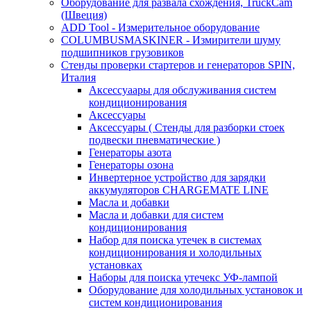
Оборудование для развала схождения, TruckCam
(Швеция)
ADD Tool - Измерительное оборудование
COLUMBUSMASKINER - Измирители шуму
подшипников грузовиков
Стенды проверки стартеров и генераторов SPIN,
Италия
Аксессуаары для обслуживания систем
кондиционирования
Аксессуары
Аксессуары ( Стенды для разборки стоек
подвески пневматические )
Генераторы азота
Генераторы озона
Инвертерное устройство для зарядки
аккумуляторов CHARGEMATE LINE
Масла и добавки
Масла и добавки для систем
кондиционирования
Набор для поиска утечек в системах
кондиционирования и холодильных
установках
Наборы для поиска утечекс УФ-лампой
Оборудование для холодильных установок и
систем кондиционирования