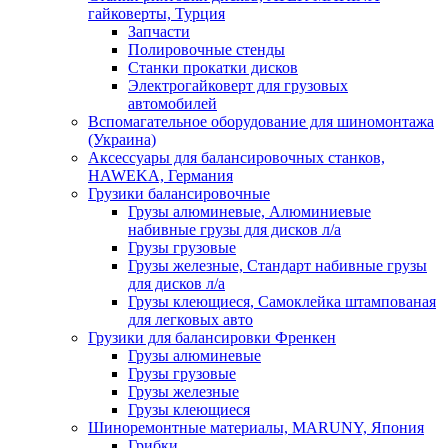
гайковерты, Турция
Запчасти
Полировочные стенды
Станки прокатки дисков
Электрогайковерт для грузовых
автомобилей
Вспомагательное оборудование для шиномонтажа
(Украина)
Аксессуары для балансировочных станков,
HAWEKA, Германия
Грузики балансировочные
Грузы алюминевые, Алюминиевые
набивные грузы для дисков л/а
Грузы грузовые
Грузы железные, Cтандарт набивные грузы
для дисков л/а
Грузы клеющиеся, Самоклейка штампованая
для легковых авто
Грузики для балансировки Френкен
Грузы алюминевые
Грузы грузовые
Грузы железные
Грузы клеющиеся
Шиноремонтные материалы, MARUNY, Япония
Грибки