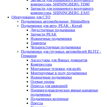
компрессора, SHININGBERG TD80
Запчасти для поршневого воздушного
компрессора, SHININGBERG ZA65
Оборудование для СТО
Подъемники автомобильные, ShiningBerg
Подъемники для авто, PEAK - Китай
Двухстоечные подъемники
Запчасти PEAK
Ножничные подъемники
Траверсы
Четырехстоечные подъемники
Подъемники для грузовых автомобилей BLITZ -
Германия
Аксессуары для Ямных домкратов
Компрессора
Монтажные тележки для колёс
Монтируемые в полу подъёмники
Ножничные подъемники
Осевые опоры
Пересса для шкворней
Пневмогидравлические ямные-канавные
подъемники
Подъемники колонные
Прессы