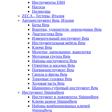
Инструменты EBH
Насосы
Цилиндры
ZECA - Тестеры, Италия
Автоинструмент Beta, Италия
Биты Beta
Воротки, удлинители, переходники Beta
Диагностика Beta
Измерительный инструмент Beta
Инструментальная мебель Beta
Ключи Beta
Молотки, напильники, выколотки
Моторная группа Beta
Наборы инструмента Beta
Отвертки и насадки Beta
Пневмоинструмент Beta
Сверла и фрезы Beta
Торцевые головки Beta
Ходовая часть Beta
Шарнирно-губцевый инструмент Beta
Инструмент ShiningBerg
Инструмент в ложементах ShiningBerg
Ключи разное ShiningBerg
Наборы комбинированых ключей
ShiningBerg