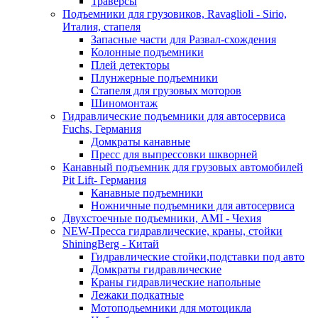
Траверсы
Подъемники для грузовиков, Ravaglioli - Sirio,
Италия, стапеля
Запасные части для Развал-схождения
Колонные подъемники
Плей детекторы
Плунжерные подъемники
Стапеля для грузовых моторов
Шиномонтаж
Гидравлические подъемники для автосервиса
Fuchs, Германия
Домкраты канавные
Пресс для выпрессовки шкворней
Канавный подъемник для грузовых автомобилей
Pit Lift- Германия
Канавные подъемники
Ножничные подъемники для автосервиса
Двухстоечные подъемники, АМІ - Чехия
NEW-Пресса гидравлические, краны, стойки
ShiningBerg - Китай
Гидравлические стойки,подставки под авто
Домкраты гидравлические
Краны гидравлические напольные
Лежаки подкатные
Мотоподьемники для мотоцикла