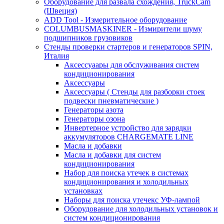
Оборудование для развала схождения, TruckCam
(Швеция)
ADD Tool - Измерительное оборудование
COLUMBUSMASKINER - Измирители шуму
подшипников грузовиков
Стенды проверки стартеров и генераторов SPIN,
Италия
Аксессуаары для обслуживания систем
кондиционирования
Аксессуары
Аксессуары ( Стенды для разборки стоек
подвески пневматические )
Генераторы азота
Генераторы озона
Инвертерное устройство для зарядки
аккумуляторов CHARGEMATE LINE
Масла и добавки
Масла и добавки для систем
кондиционирования
Набор для поиска утечек в системах
кондиционирования и холодильных
установках
Наборы для поиска утечекс УФ-лампой
Оборудование для холодильных установок и
систем кондиционирования