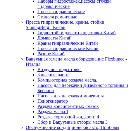
Наборы гидростяжек,насосы,стяжки
гидравлические
Пресса гидравлические
Стапеля ремонтные
Пресса гидравлические, краны, стойки
ShiningBerg - Китай
Гидростойки для сто, подставки Китай
Домкраты Китай
Краны гидравлические Китай
Пресса гидравлические Китай
Разное Китай
Вакуумная замена масла оборудование Flexbimeс -
Италия
Воздушна подготовка
Запасные части
Компьюторная роздача масла.
Насосы для перекачки Дизельного топлива и
Бензина
Насосы для перекачки мочевины
Пеногенератор
Раздача консистентных смазок
Раздача масла 1
Роздача тормозной жидкости 4
Сбор и Вакуумные отборы масла 3
Обслуживание кондиционеров авто, Приборы