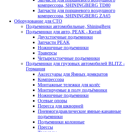
компрессора, SHININGBERG TD80
Запчасти для поршневого воздушного
компрессора, SHININGBERG ZA65
Оборудование для СТО
Подъемники автомобильные, ShiningBerg
Подъемники для авто, PEAK - Китай
Двухстоечные подъемники
Запчасти PEAK
Ножничные подъемники
Траверсы
Четырехстоечные подъемники
Подъемники для грузовых автомобилей BLITZ -
Германия
Аксессуары для Ямных домкратов
Компрессора
Монтажные тележки для колёс
Монтируемые в полу подъёмники
Ножничные подъемники
Осевые опоры
Пересса для шкворней
Пневмогидравлические ямные-канавные
подъемники
Подъемники колонные
Прессы