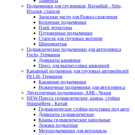
Траверсы
Подъемники для грузовиков, Ravaglioli - Sirio,
Италия, стапеля
Запасные части для Развал-схождения
Колонные подъемники
Плей детекторы
Плунжерные подъемники
Стапеля для грузовых моторов
Шиномонтаж
Гидравлические подъемники для автосервиса
Fuchs, Германия
Домкраты канавные
Пресс для выпрессовки шкворней
Канавный подъемник для грузовых автомобилей
Pit Lift- Германия
Канавные подъемники
Ножничные подъемники для автосервиса
Двухстоечные подъемники, АМІ - Чехия
NEW-Пресса гидравлические, краны, стойки
ShiningBerg - Китай
Гидравлические стойки,подставки под авто
Домкраты гидравлические
Краны гидравлические напольные
Лежаки подкатные
Мотоподьемники для мотоцикла