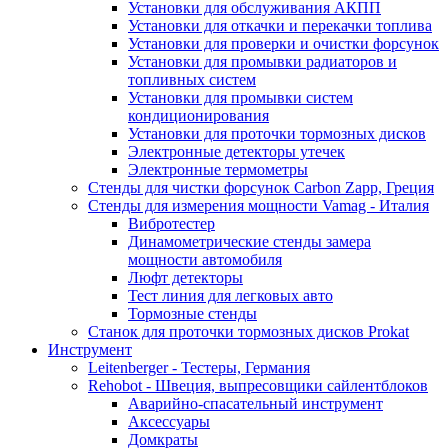
Установки для обслуживания АКПП
Установки для откачки и перекачки топлива
Установки для проверки и очистки форсунок
Установки для промывки радиаторов и
топливных систем
Установки для промывки систем
кондиционирования
Установки для проточки тормозных дисков
Электронные детекторы утечек
Электронные термометры
Стенды для чистки форсунок Carbon Zapp, Греция
Стенды для измерения мощности Vamag - Италия
Вибротестер
Динамометрические стенды замера
мощности автомобиля
Люфт детекторы
Тест линия для легковых авто
Тормозные стенды
Станок для проточки тормозных дисков Prokat
Инструмент
Leitenberger - Тестеры, Германия
Rehobot - Швеция, выпресовщики сайлентблоков
Аварийно-спасательный инструмент
Аксессуары
Домкраты