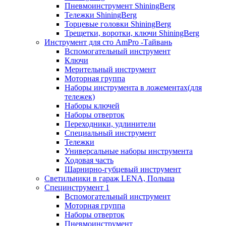
Пневмоинструмент ShiningBerg
Тележки ShiningBerg
Торцевые головки ShiningBerg
Трещетки, воротки, ключи ShiningBerg
Инструмент для сто AmPro -Тайвань
Вспомогательный инструмент
Ключи
Мерительный инструмент
Моторная группа
Наборы инструмента в ложементах(для
тележек)
Наборы ключей
Наборы отверток
Переходники, удлинители
Специальный инструмент
Тележки
Универсальные наборы инструмента
Ходовая часть
Шарнирно-губцевый инструмент
Светильники в гараж LENA, Польша
Специнструмент 1
Вспомогательный инструмент
Моторная группа
Наборы отверток
Пневмоинструмент