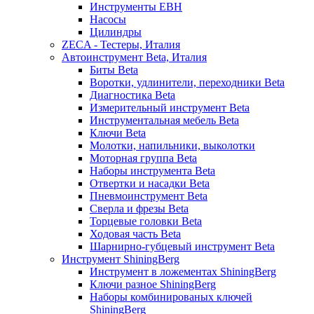
Инструменты EBH
Насосы
Цилиндры
ZECA - Тестеры, Италия
Автоинструмент Beta, Италия
Биты Beta
Воротки, удлинители, переходники Beta
Диагностика Beta
Измерительный инструмент Beta
Инструментальная мебель Beta
Ключи Beta
Молотки, напильники, выколотки
Моторная группа Beta
Наборы инструмента Beta
Отвертки и насадки Beta
Пневмоинструмент Beta
Сверла и фрезы Beta
Торцевые головки Beta
Ходовая часть Beta
Шарнирно-губцевый инструмент Beta
Инструмент ShiningBerg
Инструмент в ложементах ShiningBerg
Ключи разное ShiningBerg
Наборы комбинированых ключей
ShiningBerg