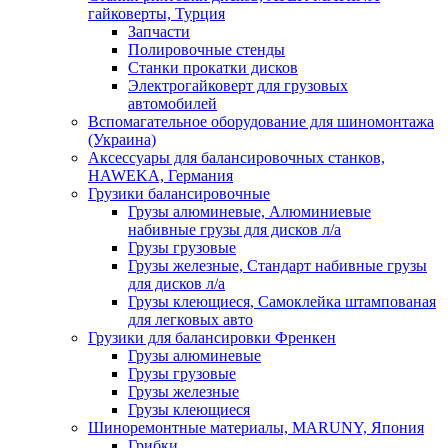
гайковерты, Турция
Запчасти
Полировочные стенды
Станки прокатки дисков
Электрогайковерт для грузовых
автомобилей
Вспомагательное оборудование для шиномонтажа
(Украина)
Аксессуары для балансировочных станков,
HAWEKA, Германия
Грузики балансировочные
Грузы алюминевые, Алюминиевые
набивные грузы для дисков л/а
Грузы грузовые
Грузы железные, Cтандарт набивные грузы
для дисков л/а
Грузы клеющиеся, Самоклейка штампованая
для легковых авто
Грузики для балансировки Френкен
Грузы алюминевые
Грузы грузовые
Грузы железные
Грузы клеющиеся
Шиноремонтные материалы, MARUNY, Япония
Грибки