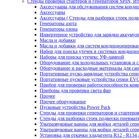
Стенды проверки стартеров и генераторов SPIN, И
Аксессуаары для обслуживания систем конд
Аксессуары
Аксессуары ( Стенды для разборки стоек подв
Генераторы азота
Генераторы озона
Инвертерное устройство для зарядки акку
Масла и добавки
Масла и добавки для систем кондиционирова
Набор для поиска утечек в системах кондици
Наборы для поиска утечекс УФ-лампой
Оборудование для холодильных установок и 
Оборудование и расходные материалы для са
Портативные пуско-зарядные устройства се
Портативные пусковые устройства серии E
Прибор для проверки работоспособности ком
Приборы для проверки света фар
Прочее
Прочее оборудование
Пусковые устройства Power Pack
Стенды для проверки генераторов и стартеро
Стенды для разборки стоек подвески пневмат
Ультразвуковые ванны для мойки деталей с
Ультразвуковые ванны для мойки деталей с
Установка для откачки хладагента R12 - R134