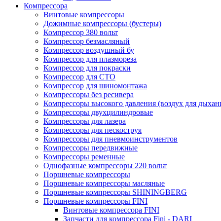
Компрессора
Винтовые компрессоры
Дожимные компрессоры (бустеры)
Компрессор 380 вольт
Компрессор безмасляный
Компрессор воздушный бу
Компрессор для плазмореза
Компрессор для покраски
Компрессор для СТО
Компрессор для шиномонтажа
Компрессоры без ресивера
Компрессоры высокого давления (воздух для дыхан
Компрессоры двухцилиндровые
Компрессоры для лазера
Компрессоры для пескоструя
Компрессоры для пневмоинструментов
Компрессоры передвижные
Компрессоры ременные
Однофазные компрессоры 220 вольт
Поршневые компрессоры
Поршневые компрессоры масляные
Поршневые компрессоры SHININGBERG
Поршневые компрессоры FINI
Винтовые компрессора FINI
Запчасти для компрессора Fini - DARI