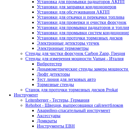
Установка для промывки радиаторов АКПП
Установки для заправки кондиционеров
Установки для обслуживания АКПП
Установки для откачки и перекачки топлива
Установки для проверки и очистки форсунок
Установки для промывки радиаторов и топли
Установки для промывки систем кондициони
Установки для проточки тормозных дисков
Электронные детекторы утечек
Электронные термометры
Стенды для чистки форсунок Carbon Zapp, Греция
Стенды для измерения мощности Vamag - Италия
Вибротестер
Динамометрические стенды замера мощности
Люфт детекторы
Тест линия для легковых авто
Тормозные стенды
Станок для проточки тормозных дисков Prokat
Инструмент
Leitenberger - Тестеры, Германия
Rehobot - Швеция, выпресовщики сайлентблоков
Аварийно-спасательный инструмент
Аксессуары
Домкраты
Инструменты EBH