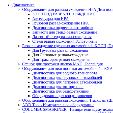
Диагностика
Оборудование для развала схождения HPA,Диагнос
3D СТЕНД РАЗВАЛ СХОЖДЕНИЕ
Аксессуары для HPA
Грузовой развал-схождение HPA
Диагностика подвески автомобиля
Запчасти для стенд-развал схождение
Лазерный стенд развал схождения
Стенд развал схождения Головочный
Развал схождение грузовых автомобилей KOCH, Г
Для Грузовых развал-схождения
Для Легковых развал-схождение
Для Тракторов развал-схождения
Станок для проточки дисков MAD, Голландия
Оборудование для диагностики автомобилей TEXA
Диагностика для водного транспорта
Диагностика для грузовых автомобилей
Диагностика для легковых автомобилей
Диагностика для мотоциклов
Диагностика для сельхозтехники
Оборудование для кондиционеров
Оборудование для развала схождения, TruckCam (Ш
ADD Tool - Измерительное оборудование
COLUMBUSMASKINER - Измирители шуму подшип