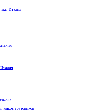
тика, Италия
ермания
 Италия
веция)
ников грузовиков