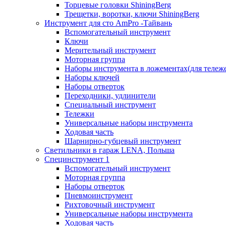
Торцевые головки ShiningBerg
Трещетки, воротки, ключи ShiningBerg
Инструмент для сто AmPro -Тайвань
Вспомогательный инструмент
Ключи
Мерительный инструмент
Моторная группа
Наборы инструмента в ложементах(для тележ
Наборы ключей
Наборы отверток
Переходники, удлинители
Специальный инструмент
Тележки
Универсальные наборы инструмента
Ходовая часть
Шарнирно-губцевый инструмент
Светильники в гараж LENA, Польша
Специнструмент 1
Вспомогательный инструмент
Моторная группа
Наборы отверток
Пневмоинструмент
Рихтовочный инструмент
Универсальные наборы инструмента
Ходовая часть