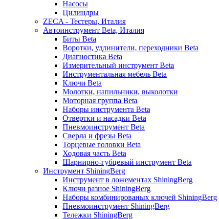
Насосы
Цилиндры
ZECA - Тестеры, Италия
Автоинструмент Beta, Италия
Биты Beta
Воротки, удлинители, переходники Beta
Диагностика Beta
Измерительный инструмент Beta
Инструментальная мебель Beta
Ключи Beta
Молотки, напильники, выколотки
Моторная группа Beta
Наборы инструмента Beta
Отвертки и насадки Beta
Пневмоинструмент Beta
Сверла и фрезы Beta
Торцевые головки Beta
Ходовая часть Beta
Шарнирно-губцевый инструмент Beta
Инструмент ShiningBerg
Инструмент в ложементах ShiningBerg
Ключи разное ShiningBerg
Наборы комбинированых ключей ShiningBerg
Пневмоинструмент ShiningBerg
Тележки ShiningBerg