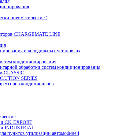
талия
иционирования
ески пневматические )
муляторов CHARGEMATE LINE
ния
онирования и холодильных установках
систем кондиционирования
нитарной обработки систем кондиционирования
рии CLASSIC
VOLUTION SERIES
прессоров кондиционеров
в
ические
ерии CK-EXPORT
ерии INDUSTRIAL
 для пунктов утилизации автомобилей