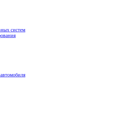
вных систем
рования
 автомобиля