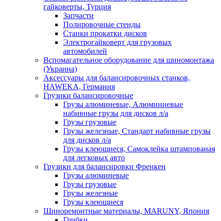
гайковерты, Турция
Запчасти
Полировочные стенды
Станки прокатки дисков
Электрогайковерт для грузовых
автомобилей
Вспомагательное оборудование для шиномонтажа
(Украина)
Аксессуары для балансировочных станков,
HAWEKA, Германия
Грузики балансировочные
Грузы алюминевые, Алюминиевые
набивные грузы для дисков л/а
Грузы грузовые
Грузы железные, Cтандарт набивные грузы
для дисков л/а
Грузы клеющиеся, Самоклейка штампованая
для легковых авто
Грузики для балансировки Френкен
Грузы алюминевые
Грузы грузовые
Грузы железные
Грузы клеющиеся
Шиноремонтные материалы, MARUNY, Япония
Грибки