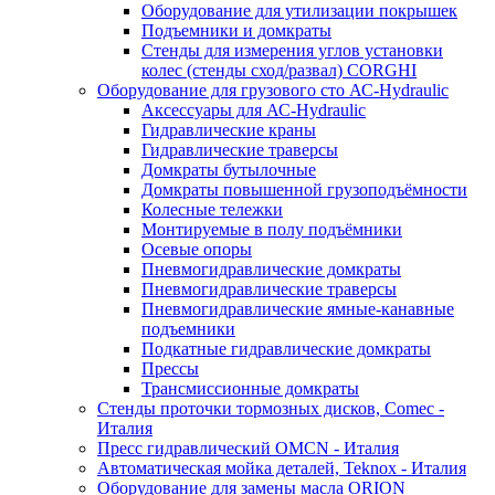
Оборудование для утилизации покрышек
Подъемники и домкраты
Стенды для измерения углов установки
колес (стенды сход/развал) CORGHI
Оборудование для грузового сто АС-Hydraulic
Аксессуары для АС-Hydraulic
Гидравлические краны
Гидравлические траверсы
Домкраты бутылочные
Домкраты повышенной грузоподъёмности
Колесные тележки
Монтируемые в полу подъёмники
Осевые опоры
Пневмогидравлические домкраты
Пневмогидравлические траверсы
Пневмогидравлические ямные-канавные
подъемники
Подкатные гидравлические домкраты
Прессы
Трансмиссионные домкраты
Стенды проточки тормозных дисков, Comec -
Италия
Пресс гидравлический OMCN - Италия
Автоматическая мойка деталей, Teknox - Италия
Оборудование для замены масла ORION