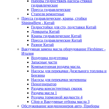
Наборы гидростяжек,насосы,стяжки
гидравлические
Пресса гидравлические
Стапеля ремонтные
Пресса гидравлические, краны, стойки
ShiningBerg - Китай
Гидростойки для сто, подставки Китай
Домкраты Китай
Краны гидравлические Китай
Пресса гидравлические Китай
Разное Китай
Вакуумная замена масла оборудование Flexbimeс -
Италия
Воздушна подготовка
Запасные части
Компьюторная роздача масла.
Насосы для перекачки Дизельного топлива и
Бензина
Насосы для перекачки мочевины
Пеногенератор
Раздача консистентных смазок
Раздача масла 1
Роздача тормозной жидкости 4
Сбор и Вакуумные отборы масла 3
Обслуживание кондиционеров авто, Приборы