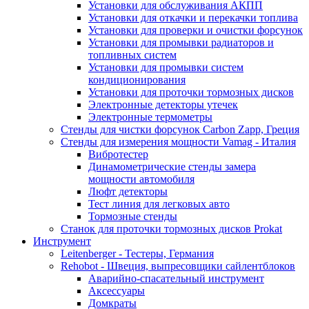
Установки для обслуживания АКПП
Установки для откачки и перекачки топлива
Установки для проверки и очистки форсунок
Установки для промывки радиаторов и
топливных систем
Установки для промывки систем
кондиционирования
Установки для проточки тормозных дисков
Электронные детекторы утечек
Электронные термометры
Стенды для чистки форсунок Carbon Zapp, Греция
Стенды для измерения мощности Vamag - Италия
Вибротестер
Динамометрические стенды замера
мощности автомобиля
Люфт детекторы
Тест линия для легковых авто
Тормозные стенды
Станок для проточки тормозных дисков Prokat
Инструмент
Leitenberger - Тестеры, Германия
Rehobot - Швеция, выпресовщики сайлентблоков
Аварийно-спасательный инструмент
Аксессуары
Домкраты