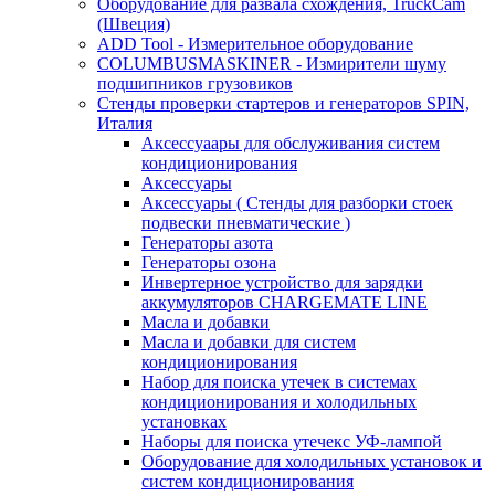
Оборудование для развала схождения, TruckCam
(Швеция)
ADD Tool - Измерительное оборудование
COLUMBUSMASKINER - Измирители шуму
подшипников грузовиков
Стенды проверки стартеров и генераторов SPIN,
Италия
Аксессуаары для обслуживания систем
кондиционирования
Аксессуары
Аксессуары ( Стенды для разборки стоек
подвески пневматические )
Генераторы азота
Генераторы озона
Инвертерное устройство для зарядки
аккумуляторов CHARGEMATE LINE
Масла и добавки
Масла и добавки для систем
кондиционирования
Набор для поиска утечек в системах
кондиционирования и холодильных
установках
Наборы для поиска утечекс УФ-лампой
Оборудование для холодильных установок и
систем кондиционирования