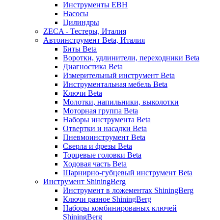
Инструменты EBH
Насосы
Цилиндры
ZECA - Тестеры, Италия
Автоинструмент Beta, Италия
Биты Beta
Воротки, удлинители, переходники Beta
Диагностика Beta
Измерительный инструмент Beta
Инструментальная мебель Beta
Ключи Beta
Молотки, напильники, выколотки
Моторная группа Beta
Наборы инструмента Beta
Отвертки и насадки Beta
Пневмоинструмент Beta
Сверла и фрезы Beta
Торцевые головки Beta
Ходовая часть Beta
Шарнирно-губцевый инструмент Beta
Инструмент ShiningBerg
Инструмент в ложементах ShiningBerg
Ключи разное ShiningBerg
Наборы комбинированых ключей
ShiningBerg