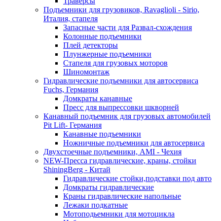
Траверсы
Подъемники для грузовиков, Ravaglioli - Sirio,
Италия, стапеля
Запасные части для Развал-схождения
Колонные подъемники
Плей детекторы
Плунжерные подъемники
Стапеля для грузовых моторов
Шиномонтаж
Гидравлические подъемники для автосервиса
Fuchs, Германия
Домкраты канавные
Пресс для выпрессовки шкворней
Канавный подъемник для грузовых автомобилей
Pit Lift- Германия
Канавные подъемники
Ножничные подъемники для автосервиса
Двухстоечные подъемники, АМІ - Чехия
NEW-Пресса гидравлические, краны, стойки
ShiningBerg - Китай
Гидравлические стойки,подставки под авто
Домкраты гидравлические
Краны гидравлические напольные
Лежаки подкатные
Мотоподьемники для мотоцикла