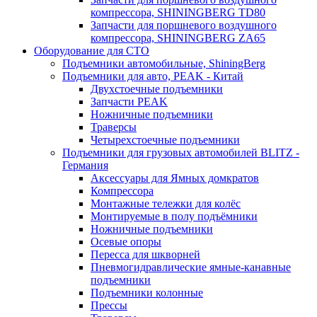
компрессора, SHININGBERG TD80
Запчасти для поршневого воздушного
компрессора, SHININGBERG ZA65
Оборудование для СТО
Подъемники автомобильные, ShiningBerg
Подъемники для авто, PEAK - Китай
Двухстоечные подъемники
Запчасти PEAK
Ножничные подъемники
Траверсы
Четырехстоечные подъемники
Подъемники для грузовых автомобилей BLITZ -
Германия
Аксессуары для Ямных домкратов
Компрессора
Монтажные тележки для колёс
Монтируемые в полу подъёмники
Ножничные подъемники
Осевые опоры
Пересса для шкворней
Пневмогидравлические ямные-канавные
подъемники
Подъемники колонные
Прессы