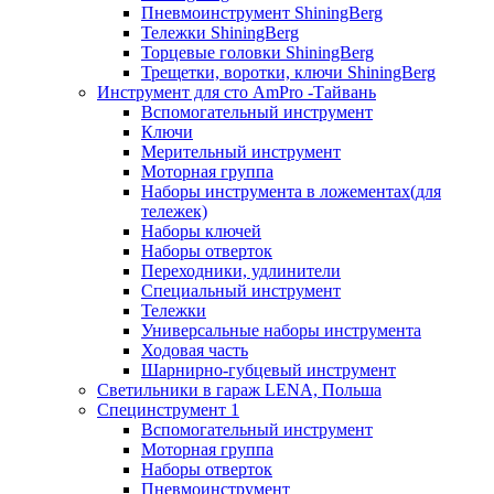
Пневмоинструмент ShiningBerg
Тележки ShiningBerg
Торцевые головки ShiningBerg
Трещетки, воротки, ключи ShiningBerg
Инструмент для сто AmPro -Тайвань
Вспомогательный инструмент
Ключи
Мерительный инструмент
Моторная группа
Наборы инструмента в ложементах(для
тележек)
Наборы ключей
Наборы отверток
Переходники, удлинители
Специальный инструмент
Тележки
Универсальные наборы инструмента
Ходовая часть
Шарнирно-губцевый инструмент
Светильники в гараж LENA, Польша
Специнструмент 1
Вспомогательный инструмент
Моторная группа
Наборы отверток
Пневмоинструмент