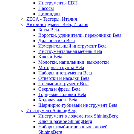
Инструменты EBH
Насосы
Цилиндры
ZECA - Тестеры, Италия
Автоинструмент Beta, Италия
Биты Beta
Воротки, удлинители, переходники Beta
Диагностика Beta
Измерительный инструмент Beta
Инструментальная мебель Beta
Ключи Beta
Молотки, напильники, выколотки
Моторная группа Beta
Наборы инструмента Beta
Отвертки и насадки Beta
Пневмоинструмент Beta
Сверла и фрезы Beta
Торцевые головки Beta
Ходовая часть Beta
Шарнирно-губцевый инструмент Beta
Инструмент ShiningBerg
Инструмент в ложементах ShiningBerg
Ключи разное ShiningBerg
Наборы комбинированых ключей
ShiningBerg