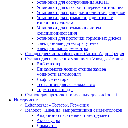
Установки для обслуживания АКПП
Установки для откачки и перекачки топлива
Установки для проверки и очистки форсунок
Установки для промывки радиаторов и
топливных систем
Установки для промывки систем
кондиционирования
Установки для проточки тормозных дисков
Электронные детекторы утечек
Электронные термометры
Стенды для чистки форсунок Carbon Zapp, Греция
Стенды для измерения мощности Vamag - Италия
Вибротестер
Динамометрические стенды замера
мощности автомобиля
Люфт детекторы
Тест линия для легковых авто
Тормозные стенды
Станок для проточки тормозных дисков Prokat
Инструмент
Leitenberger - Тестеры, Германия
Rehobot - Швеция, выпресовщики сайлентблоков
Аварийно-спасательный инструмент
Аксессуары
Домкраты