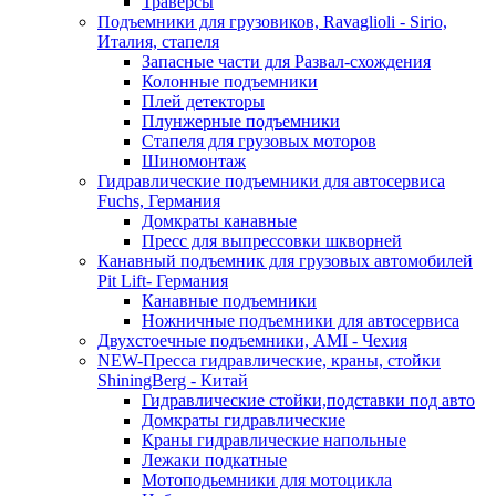
Траверсы
Подъемники для грузовиков, Ravaglioli - Sirio,
Италия, стапеля
Запасные части для Развал-схождения
Колонные подъемники
Плей детекторы
Плунжерные подъемники
Стапеля для грузовых моторов
Шиномонтаж
Гидравлические подъемники для автосервиса
Fuchs, Германия
Домкраты канавные
Пресс для выпрессовки шкворней
Канавный подъемник для грузовых автомобилей
Pit Lift- Германия
Канавные подъемники
Ножничные подъемники для автосервиса
Двухстоечные подъемники, АМІ - Чехия
NEW-Пресса гидравлические, краны, стойки
ShiningBerg - Китай
Гидравлические стойки,подставки под авто
Домкраты гидравлические
Краны гидравлические напольные
Лежаки подкатные
Мотоподьемники для мотоцикла