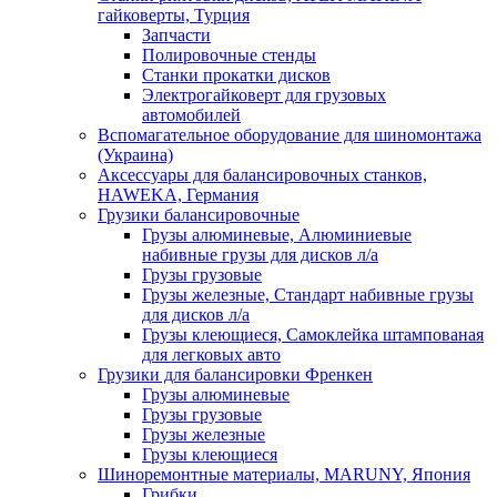
гайковерты, Турция
Запчасти
Полировочные стенды
Станки прокатки дисков
Электрогайковерт для грузовых
автомобилей
Вспомагательное оборудование для шиномонтажа
(Украина)
Аксессуары для балансировочных станков,
HAWEKA, Германия
Грузики балансировочные
Грузы алюминевые, Алюминиевые
набивные грузы для дисков л/а
Грузы грузовые
Грузы железные, Cтандарт набивные грузы
для дисков л/а
Грузы клеющиеся, Самоклейка штампованая
для легковых авто
Грузики для балансировки Френкен
Грузы алюминевые
Грузы грузовые
Грузы железные
Грузы клеющиеся
Шиноремонтные материалы, MARUNY, Япония
Грибки