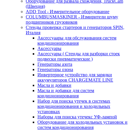
Оборудование для развала схождения, TruckCam
(Швеция)
ADD Tool - Измерительное оборудование
COLUMBUSMASKINER - Измирители шуму
подшипников грузовиков
Стенды проверки стартеров и генераторов SPIN,
Италия
Аксессуаары для обслуживания систем
кондиционирования
Аксессуары
Аксессуары ( Стенды для разборки стоек
подвески пневматические )
Генераторы азота
Генераторы озона
Инвертерное устройство для зарядки
аккумуляторов CHARGEMATE LINE
Масла и добавки
Масла и добавки для систем
кондиционирования
Набор для поиска утечек в системах
кондиционирования и холодильных
установках
Наборы для поиска утечекс УФ-лампой
Оборудование для холодильных установок и
систем кондиционирования