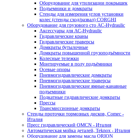
Оборудование для утилизации покрышек
Подъемники и домкраты
Стенды для измерения углов установки
колес (стенды сход/развал) CORGHI
Оборудование для грузового сто АС-Hydraulic
Аксессуары для АС-Hydraulic
Гидравлические краны
Гидравлические траверсы
Домкраты бутылочные
Домкраты повышенной грузоподъёмности
Колесные тележки
Монтируемые в полу подъёмники
Осевые опоры
Пневмогидравлические домкраты
Пневмогидравлические траверсы
Пневмогидравлические ямные-канавные
подъемники
Подкатные гидравлические домкраты
Прессы
Трансмиссионные домкраты
Стенды проточки тормозных дисков, Comec -
Италия
Пресс гидравлический OMCN - Италия
Автоматическая мойка деталей, Teknox - Италия
Оборудование для замены масла ORION