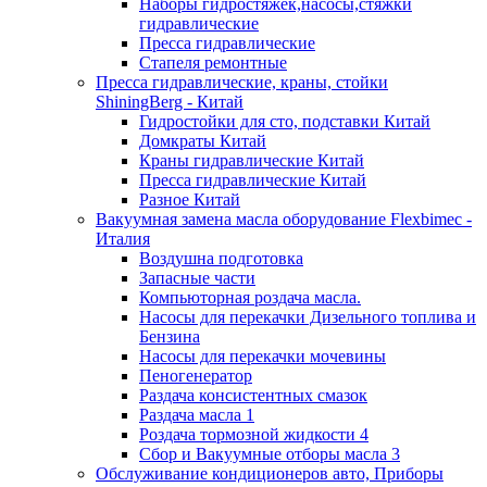
Наборы гидростяжек,насосы,стяжки
гидравлические
Пресса гидравлические
Стапеля ремонтные
Пресса гидравлические, краны, стойки
ShiningBerg - Китай
Гидростойки для сто, подставки Китай
Домкраты Китай
Краны гидравлические Китай
Пресса гидравлические Китай
Разное Китай
Вакуумная замена масла оборудование Flexbimeс -
Италия
Воздушна подготовка
Запасные части
Компьюторная роздача масла.
Насосы для перекачки Дизельного топлива и
Бензина
Насосы для перекачки мочевины
Пеногенератор
Раздача консистентных смазок
Раздача масла 1
Роздача тормозной жидкости 4
Сбор и Вакуумные отборы масла 3
Обслуживание кондиционеров авто, Приборы