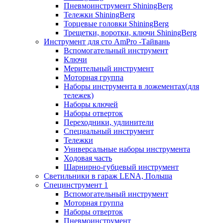
Пневмоинструмент ShiningBerg
Тележки ShiningBerg
Торцевые головки ShiningBerg
Трещетки, воротки, ключи ShiningBerg
Инструмент для сто AmPro -Тайвань
Вспомогательный инструмент
Ключи
Мерительный инструмент
Моторная группа
Наборы инструмента в ложементах(для
тележек)
Наборы ключей
Наборы отверток
Переходники, удлинители
Специальный инструмент
Тележки
Универсальные наборы инструмента
Ходовая часть
Шарнирно-губцевый инструмент
Светильники в гараж LENA, Польша
Специнструмент 1
Вспомогательный инструмент
Моторная группа
Наборы отверток
Пневмоинструмент