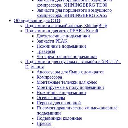
компрессора, SHININGBERG TD80
Запчасти для поршневого воздушного
компрессора, SHININGBERG ZA65
Оборудование для СТО
Подъемники автомобильные, ShiningBerg
Подъемники для авто, PEAK - Китай
Двухстоечные подъемники
Запчасти PEAK
Ножничные подъемники
Траверсы
Четырехстоечные подъемники
Подъемники для грузовых автомобилей BLITZ -
Германия
Аксессуары для Ямных домкратов
Компрессора
Монтажные тележки для колёс
Монтируемые в полу подъёмники
Ножничные подъемники
Осевые опоры
Пересса для шкворней
Пневмогидравлические ямные-канавные
подъемники
Подъемники колонные
Прессы