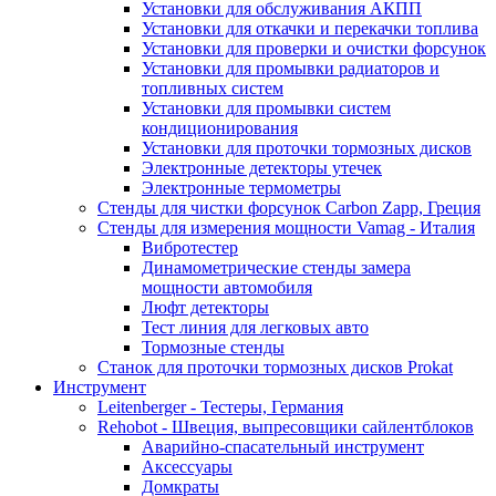
Установки для обслуживания АКПП
Установки для откачки и перекачки топлива
Установки для проверки и очистки форсунок
Установки для промывки радиаторов и
топливных систем
Установки для промывки систем
кондиционирования
Установки для проточки тормозных дисков
Электронные детекторы утечек
Электронные термометры
Стенды для чистки форсунок Carbon Zapp, Греция
Стенды для измерения мощности Vamag - Италия
Вибротестер
Динамометрические стенды замера
мощности автомобиля
Люфт детекторы
Тест линия для легковых авто
Тормозные стенды
Станок для проточки тормозных дисков Prokat
Инструмент
Leitenberger - Тестеры, Германия
Rehobot - Швеция, выпресовщики сайлентблоков
Аварийно-спасательный инструмент
Аксессуары
Домкраты