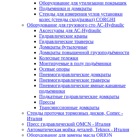
Оборудование для утилизации покрышек
Подъемники и домкраты
Стенды для измерения углов установки
колес (стенды сход/развал) CORGHI
Оборудование для грузового сто АС-Hydraulic
Аксессуары для АС-Hydraulic
Гидравлические краны
Гидравлические траверсы
Домкраты бутылочные
Домкраты повышенной грузоподъёмности
Колесные тележки
Монтируемые в полу подъёмники
Осевые опоры
Пневмогидравлические домкраты
Пневмогидравлические траверсы
Пневмогидравлические ямные-канавные
подъемники
Подкатные гидравлические домкраты
Прессы
Трансмиссионные домкраты
Стенды проточки тормозных дисков, Comec -
Италия
Пресс гидравлический OMCN - Италия
Автоматическая мойка деталей, Teknox - Италия
Оборудование для замены масла ORION