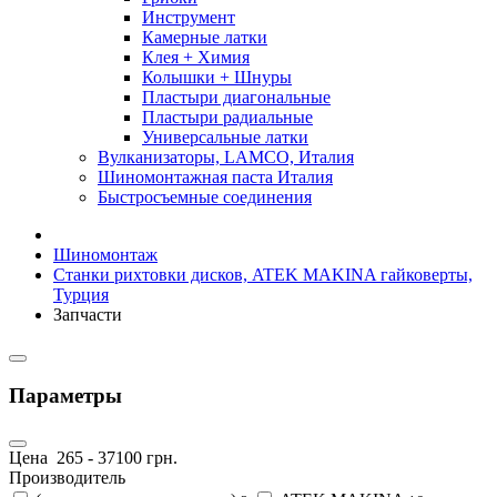
Инструмент
Камерные латки
Клея + Химия
Колышки + Шнуры
Пластыри диагональные
Пластыри радиальные
Универсальные латки
Вулканизаторы, LAMCO, Италия
Шиномонтажная паста Италия
Быстросъемные соединения
Шиномонтаж
Станки рихтовки дисков, ATEK MAKINA гайковерты,
Турция
Запчасти
Параметры
Цена
265
-
37100
грн.
Производитель