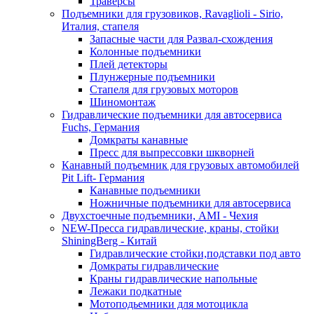
Траверсы
Подъемники для грузовиков, Ravaglioli - Sirio,
Италия, стапеля
Запасные части для Развал-схождения
Колонные подъемники
Плей детекторы
Плунжерные подъемники
Стапеля для грузовых моторов
Шиномонтаж
Гидравлические подъемники для автосервиса
Fuchs, Германия
Домкраты канавные
Пресс для выпрессовки шкворней
Канавный подъемник для грузовых автомобилей
Pit Lift- Германия
Канавные подъемники
Ножничные подъемники для автосервиса
Двухстоечные подъемники, АМІ - Чехия
NEW-Пресса гидравлические, краны, стойки
ShiningBerg - Китай
Гидравлические стойки,подставки под авто
Домкраты гидравлические
Краны гидравлические напольные
Лежаки подкатные
Мотоподьемники для мотоцикла