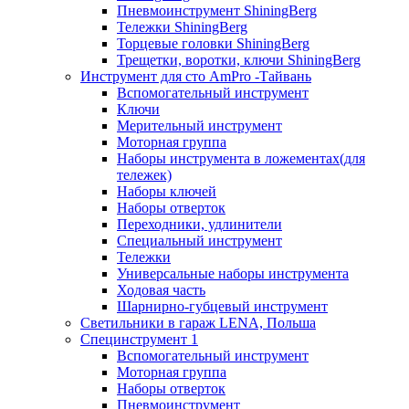
Пневмоинструмент ShiningBerg
Тележки ShiningBerg
Торцевые головки ShiningBerg
Трещетки, воротки, ключи ShiningBerg
Инструмент для сто AmPro -Тайвань
Вспомогательный инструмент
Ключи
Мерительный инструмент
Моторная группа
Наборы инструмента в ложементах(для
тележек)
Наборы ключей
Наборы отверток
Переходники, удлинители
Специальный инструмент
Тележки
Универсальные наборы инструмента
Ходовая часть
Шарнирно-губцевый инструмент
Светильники в гараж LENA, Польша
Специнструмент 1
Вспомогательный инструмент
Моторная группа
Наборы отверток
Пневмоинструмент