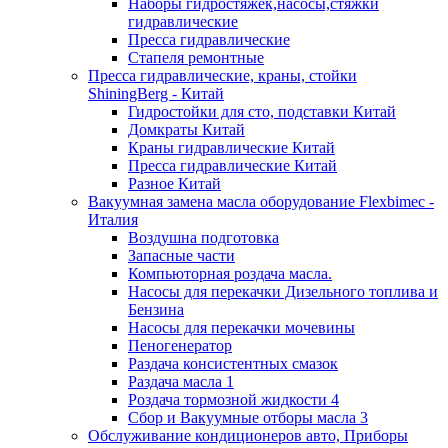
Наборы гидростяжек,насосы,стяжки
гидравлические
Пресса гидравлические
Стапеля ремонтные
Пресса гидравлические, краны, стойки
ShiningBerg - Китай
Гидростойки для сто, подставки Китай
Домкраты Китай
Краны гидравлические Китай
Пресса гидравлические Китай
Разное Китай
Вакуумная замена масла оборудование Flexbimeс -
Италия
Воздушна подготовка
Запасные части
Компьюторная роздача масла.
Насосы для перекачки Дизельного топлива и
Бензина
Насосы для перекачки мочевины
Пеногенератор
Раздача консистентных смазок
Раздача масла 1
Роздача тормозной жидкости 4
Сбор и Вакуумные отборы масла 3
Обслуживание кондиционеров авто, Приборы