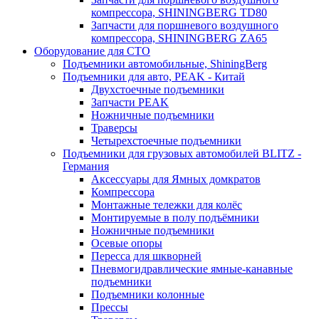
компрессора, SHININGBERG TD80
Запчасти для поршневого воздушного
компрессора, SHININGBERG ZA65
Оборудование для СТО
Подъемники автомобильные, ShiningBerg
Подъемники для авто, PEAK - Китай
Двухстоечные подъемники
Запчасти PEAK
Ножничные подъемники
Траверсы
Четырехстоечные подъемники
Подъемники для грузовых автомобилей BLITZ -
Германия
Аксессуары для Ямных домкратов
Компрессора
Монтажные тележки для колёс
Монтируемые в полу подъёмники
Ножничные подъемники
Осевые опоры
Пересса для шкворней
Пневмогидравлические ямные-канавные
подъемники
Подъемники колонные
Прессы