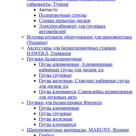
гайковерты, Турция
Запчасти
Полировочные стенды
Станки прокатки дисков
Электрогайковерт для грузовых
автомобилей
Вспомагательное оборудование для шиномонтажа
(Украина)
Аксессуары для балансировочных станков,
HAWEKA, Германия
Грузики балансировочные
Грузы алюминевые, Алюминиевые
набивные грузы для дисков л/а
Грузы грузовые
Грузы железные, Cтандарт набивные грузы
для дисков л/а
Грузы клеющиеся, Самоклейка штампованая
для легковых авто
Грузики для балансировки Френкен
Грузы алюминевые
Грузы грузовые
Грузы железные
Грузы клеющиеся
Шиноремонтные материалы, MARUNY, Япония
Грибки