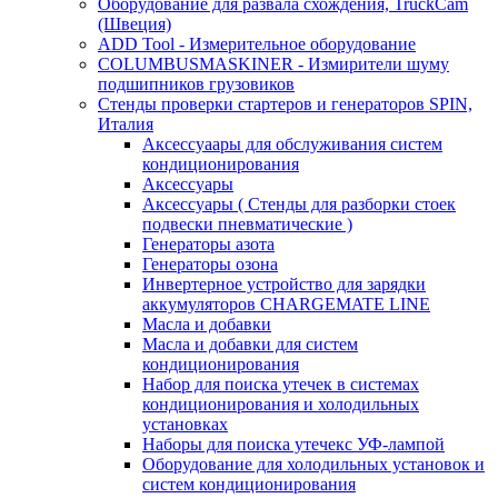
Оборудование для развала схождения, TruckCam
(Швеция)
ADD Tool - Измерительное оборудование
COLUMBUSMASKINER - Измирители шуму
подшипников грузовиков
Стенды проверки стартеров и генераторов SPIN,
Италия
Аксессуаары для обслуживания систем
кондиционирования
Аксессуары
Аксессуары ( Стенды для разборки стоек
подвески пневматические )
Генераторы азота
Генераторы озона
Инвертерное устройство для зарядки
аккумуляторов CHARGEMATE LINE
Масла и добавки
Масла и добавки для систем
кондиционирования
Набор для поиска утечек в системах
кондиционирования и холодильных
установках
Наборы для поиска утечекс УФ-лампой
Оборудование для холодильных установок и
систем кондиционирования