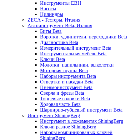
Инструменты EBH
Насосы
Цилиндры
ZECA - Тестеры, Италия
Автоинструмент Beta, Италия
Биты Beta
Воротки, удлинители, переходники Beta
Диагностика Beta
Измерительный инструмент Beta
Инструментальная мебель Beta
Ключи Beta
Молотки, напильники, выколотки
Моторная группа Beta
Наборы инструмента Beta
Отвертки и насадки Beta
Пневмоинструмент Beta
Сверла и фрезы Beta
Торцевые головки Beta
Ходовая часть Beta
Шарнирно-губцевый инструмент Beta
Инструмент ShiningBerg
Инструмент в ложементах ShiningBerg
Ключи разное ShiningBerg
Наборы комбинированых ключей
ShiningBerg