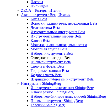
Насосы
Цилиндры
ZECA - Тестеры, Италия
Автоинструмент Beta, Италия
Биты Beta
Воротки, удлинители, переходники Beta
Диагностика Beta
Измерительный инструмент Beta
Инструментальная мебель Beta
Ключи Beta
Молотки, напильники, выколотки
Моторная группа Beta
Наборы инструмента Beta
Отвертки и насадки Beta
Пневмоинструмент Beta
Сверла и фрезы Beta
Торцевые головки Beta
Ходовая часть Beta
Шарнирно-губцевый инструмент Beta
Инструмент ShiningBerg
Инструмент в ложементах ShiningBerg
Ключи разное ShiningBerg
Наборы комбинированых ключей ShiningBerg
Пневмоинструмент ShiningBerg
Тележки ShiningBerg