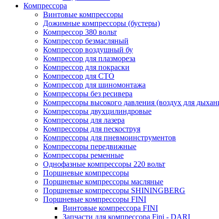
Компрессора
Винтовые компрессоры
Дожимные компрессоры (бустеры)
Компрессор 380 вольт
Компрессор безмасляный
Компрессор воздушный бу
Компрессор для плазмореза
Компрессор для покраски
Компрессор для СТО
Компрессор для шиномонтажа
Компрессоры без ресивера
Компрессоры высокого давления (воздух для дыхан
Компрессоры двухцилиндровые
Компрессоры для лазера
Компрессоры для пескоструя
Компрессоры для пневмоинструментов
Компрессоры передвижные
Компрессоры ременные
Однофазные компрессоры 220 вольт
Поршневые компрессоры
Поршневые компрессоры масляные
Поршневые компрессоры SHININGBERG
Поршневые компрессоры FINI
Винтовые компрессора FINI
Запчасти для компрессора Fini - DARI