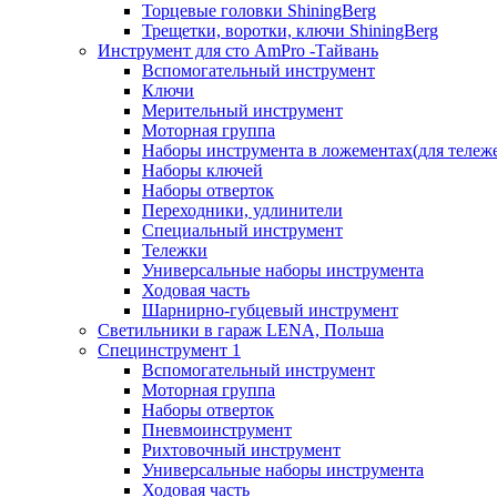
Торцевые головки ShiningBerg
Трещетки, воротки, ключи ShiningBerg
Инструмент для сто AmPro -Тайвань
Вспомогательный инструмент
Ключи
Мерительный инструмент
Моторная группа
Наборы инструмента в ложементах(для тележ
Наборы ключей
Наборы отверток
Переходники, удлинители
Специальный инструмент
Тележки
Универсальные наборы инструмента
Ходовая часть
Шарнирно-губцевый инструмент
Светильники в гараж LENA, Польша
Специнструмент 1
Вспомогательный инструмент
Моторная группа
Наборы отверток
Пневмоинструмент
Рихтовочный инструмент
Универсальные наборы инструмента
Ходовая часть