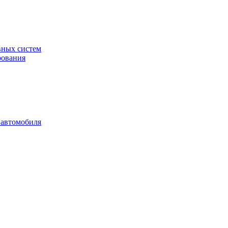
вных систем
рования
 автомобиля