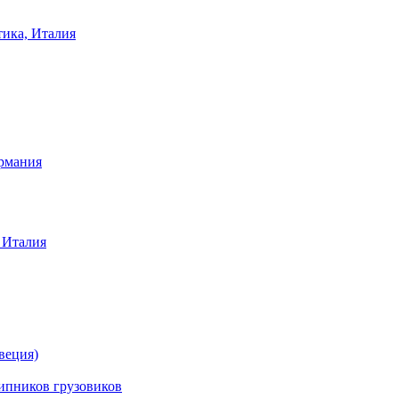
тика, Италия
ермания
 Италия
веция)
ников грузовиков