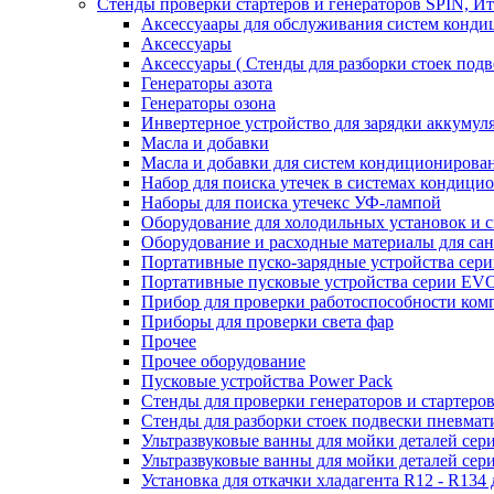
Стенды проверки стартеров и генераторов SPIN, И
Аксессуаары для обслуживания систем конд
Аксессуары
Аксессуары ( Стенды для разборки стоек подв
Генераторы азота
Генераторы озона
Инвертерное устройство для зарядки акку
Масла и добавки
Масла и добавки для систем кондиционирова
Набор для поиска утечек в системах кондици
Наборы для поиска утечекс УФ-лампой
Оборудование для холодильных установок и 
Оборудование и расходные материалы для са
Портативные пуско-зарядные устройства се
Портативные пусковые устройства серии E
Прибор для проверки работоспособности ком
Приборы для проверки света фар
Прочее
Прочее оборудование
Пусковые устройства Power Pack
Стенды для проверки генераторов и стартеро
Стенды для разборки стоек подвески пневмат
Ультразвуковые ванны для мойки деталей с
Ультразвуковые ванны для мойки деталей с
Установка для откачки хладагента R12 - R134