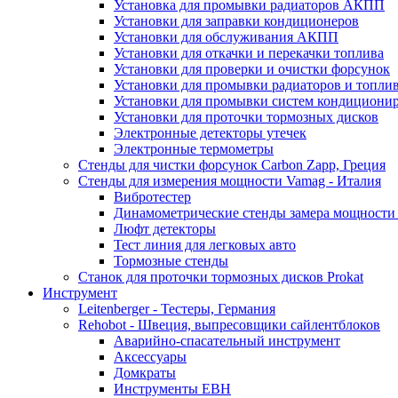
Установка для промывки радиаторов АКПП
Установки для заправки кондиционеров
Установки для обслуживания АКПП
Установки для откачки и перекачки топлива
Установки для проверки и очистки форсунок
Установки для промывки радиаторов и топли
Установки для промывки систем кондициони
Установки для проточки тормозных дисков
Электронные детекторы утечек
Электронные термометры
Стенды для чистки форсунок Carbon Zapp, Греция
Стенды для измерения мощности Vamag - Италия
Вибротестер
Динамометрические стенды замера мощности
Люфт детекторы
Тест линия для легковых авто
Тормозные стенды
Станок для проточки тормозных дисков Prokat
Инструмент
Leitenberger - Тестеры, Германия
Rehobot - Швеция, выпресовщики сайлентблоков
Аварийно-спасательный инструмент
Аксессуары
Домкраты
Инструменты EBH