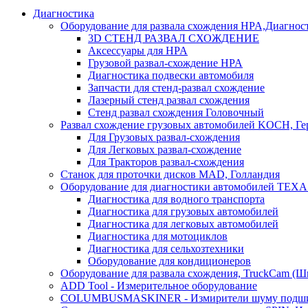
Диагностика
Оборудование для развала схождения HPA,Диагнос
3D СТЕНД РАЗВАЛ СХОЖДЕНИЕ
Аксессуары для HPA
Грузовой развал-схождение HPA
Диагностика подвески автомобиля
Запчасти для стенд-развал схождение
Лазерный стенд развал схождения
Стенд развал схождения Головочный
Развал схождение грузовых автомобилей KOCH, Г
Для Грузовых развал-схождения
Для Легковых развал-схождение
Для Тракторов развал-схождения
Станок для проточки дисков MAD, Голландия
Оборудование для диагностики автомобилей TEXA
Диагностика для водного транспорта
Диагностика для грузовых автомобилей
Диагностика для легковых автомобилей
Диагностика для мотоциклов
Диагностика для сельхозтехники
Оборудование для кондиционеров
Оборудование для развала схождения, TruckCam (Ш
ADD Tool - Измерительное оборудование
COLUMBUSMASKINER - Измирители шуму подшип