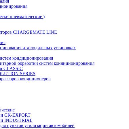
талия
иционирования
ески пневматические )
муляторов CHARGEMATE LINE
ния
онирования и холодильных установках
систем кондиционирования
нитарной обработки систем кондиционирования
рии CLASSIC
VOLUTION SERIES
прессоров кондиционеров
в
ические
ерии CK-EXPORT
ерии INDUSTRIAL
 для пунктов утилизации автомобилей