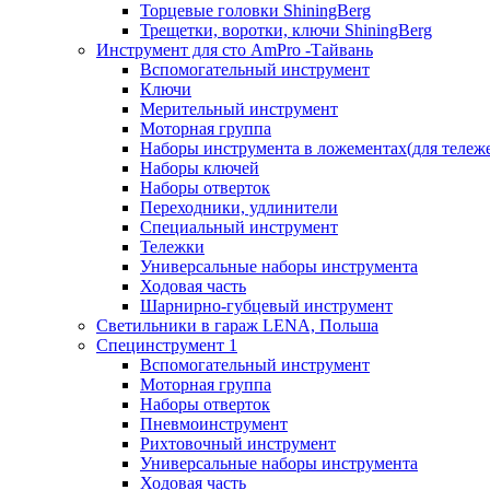
Торцевые головки ShiningBerg
Трещетки, воротки, ключи ShiningBerg
Инструмент для сто AmPro -Тайвань
Вспомогательный инструмент
Ключи
Мерительный инструмент
Моторная группа
Наборы инструмента в ложементах(для тележ
Наборы ключей
Наборы отверток
Переходники, удлинители
Специальный инструмент
Тележки
Универсальные наборы инструмента
Ходовая часть
Шарнирно-губцевый инструмент
Светильники в гараж LENA, Польша
Специнструмент 1
Вспомогательный инструмент
Моторная группа
Наборы отверток
Пневмоинструмент
Рихтовочный инструмент
Универсальные наборы инструмента
Ходовая часть