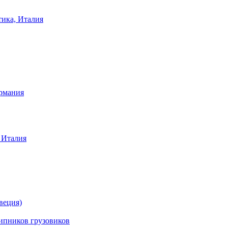
тика, Италия
ермания
 Италия
веция)
ников грузовиков