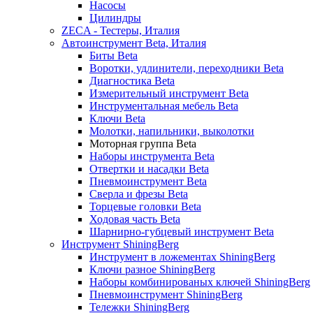
Насосы
Цилиндры
ZECA - Тестеры, Италия
Автоинструмент Beta, Италия
Биты Beta
Воротки, удлинители, переходники Beta
Диагностика Beta
Измерительный инструмент Beta
Инструментальная мебель Beta
Ключи Beta
Молотки, напильники, выколотки
Моторная группа Beta
Наборы инструмента Beta
Отвертки и насадки Beta
Пневмоинструмент Beta
Сверла и фрезы Beta
Торцевые головки Beta
Ходовая часть Beta
Шарнирно-губцевый инструмент Beta
Инструмент ShiningBerg
Инструмент в ложементах ShiningBerg
Ключи разное ShiningBerg
Наборы комбинированых ключей ShiningBerg
Пневмоинструмент ShiningBerg
Тележки ShiningBerg