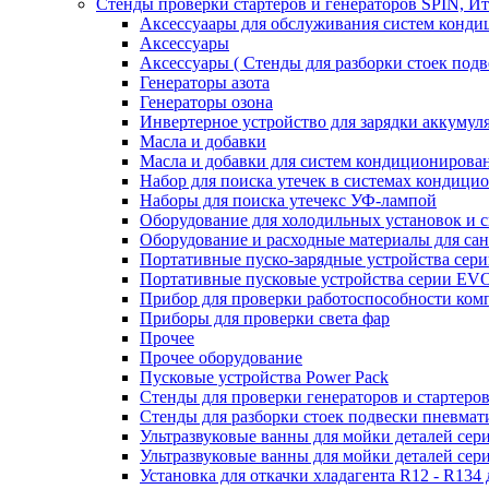
Стенды проверки стартеров и генераторов SPIN, И
Аксессуаары для обслуживания систем конд
Аксессуары
Аксессуары ( Стенды для разборки стоек подв
Генераторы азота
Генераторы озона
Инвертерное устройство для зарядки акку
Масла и добавки
Масла и добавки для систем кондиционирова
Набор для поиска утечек в системах кондици
Наборы для поиска утечекс УФ-лампой
Оборудование для холодильных установок и 
Оборудование и расходные материалы для са
Портативные пуско-зарядные устройства се
Портативные пусковые устройства серии E
Прибор для проверки работоспособности ком
Приборы для проверки света фар
Прочее
Прочее оборудование
Пусковые устройства Power Pack
Стенды для проверки генераторов и стартеро
Стенды для разборки стоек подвески пневмат
Ультразвуковые ванны для мойки деталей с
Ультразвуковые ванны для мойки деталей с
Установка для откачки хладагента R12 - R134