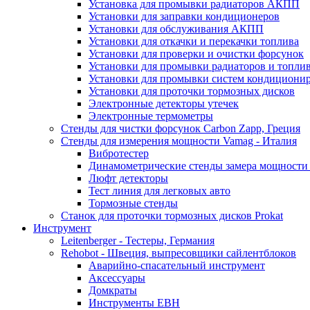
Установка для промывки радиаторов АКПП
Установки для заправки кондиционеров
Установки для обслуживания АКПП
Установки для откачки и перекачки топлива
Установки для проверки и очистки форсунок
Установки для промывки радиаторов и топли
Установки для промывки систем кондициони
Установки для проточки тормозных дисков
Электронные детекторы утечек
Электронные термометры
Стенды для чистки форсунок Carbon Zapp, Греция
Стенды для измерения мощности Vamag - Италия
Вибротестер
Динамометрические стенды замера мощности
Люфт детекторы
Тест линия для легковых авто
Тормозные стенды
Станок для проточки тормозных дисков Prokat
Инструмент
Leitenberger - Тестеры, Германия
Rehobot - Швеция, выпресовщики сайлентблоков
Аварийно-спасательный инструмент
Аксессуары
Домкраты
Инструменты EBH