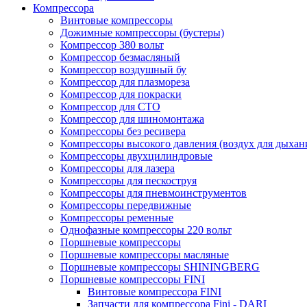
Компрессора
Винтовые компрессоры
Дожимные компрессоры (бустеры)
Компрессор 380 вольт
Компрессор безмасляный
Компрессор воздушный бу
Компрессор для плазмореза
Компрессор для покраски
Компрессор для СТО
Компрессор для шиномонтажа
Компрессоры без ресивера
Компрессоры высокого давления (воздух для дыхан
Компрессоры двухцилиндровые
Компрессоры для лазера
Компрессоры для пескоструя
Компрессоры для пневмоинструментов
Компрессоры передвижные
Компрессоры ременные
Однофазные компрессоры 220 вольт
Поршневые компрессоры
Поршневые компрессоры масляные
Поршневые компрессоры SHININGBERG
Поршневые компрессоры FINI
Винтовые компрессора FINI
Запчасти для компрессора Fini - DARI