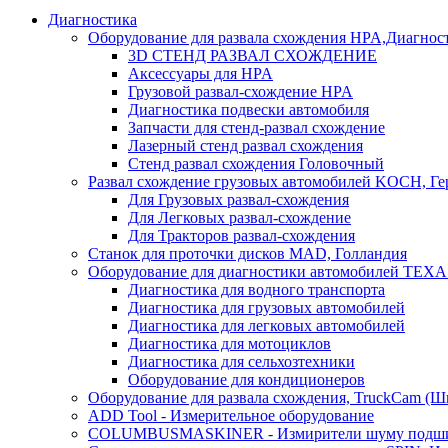
Диагностика
Оборудование для развала схождения HPA,Диагнос
3D СТЕНД РАЗВАЛ СХОЖДЕНИЕ
Аксессуары для HPA
Грузовой развал-схождение HPA
Диагностика подвески автомобиля
Запчасти для стенд-развал схождение
Лазерный стенд развал схождения
Стенд развал схождения Головочный
Развал схождение грузовых автомобилей KOCH, Г
Для Грузовых развал-схождения
Для Легковых развал-схождение
Для Тракторов развал-схождения
Станок для проточки дисков MAD, Голландия
Оборудование для диагностики автомобилей TEXA
Диагностика для водного транспорта
Диагностика для грузовых автомобилей
Диагностика для легковых автомобилей
Диагностика для мотоциклов
Диагностика для сельхозтехники
Оборудование для кондиционеров
Оборудование для развала схождения, TruckCam (Ш
ADD Tool - Измерительное оборудование
COLUMBUSMASKINER - Измирители шуму подшип