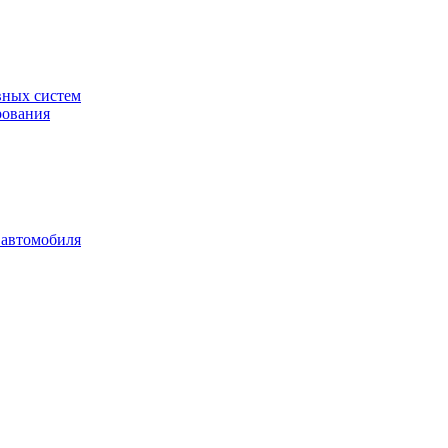
вных систем
рования
 автомобиля