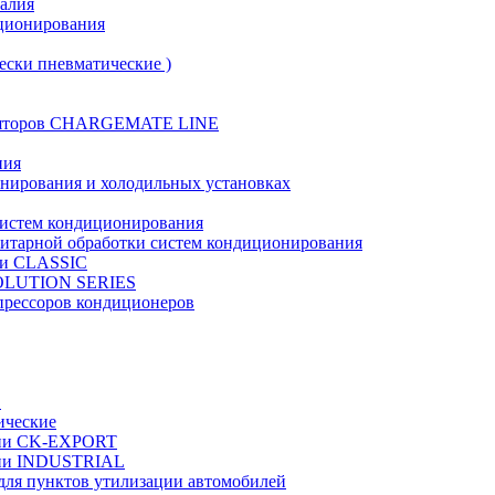
талия
иционирования
ески пневматические )
муляторов CHARGEMATE LINE
ния
онирования и холодильных установках
систем кондиционирования
нитарной обработки систем кондиционирования
рии CLASSIC
VOLUTION SERIES
прессоров кондиционеров
в
ические
ерии CK-EXPORT
ерии INDUSTRIAL
 для пунктов утилизации автомобилей