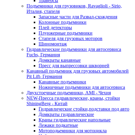
Траверсы
Подъемники для грузовиков, Ravaglioli - Sirio,
Италия, стапеля
Запасные части для Развал-схождения
Колонные подъемники
Плей детекторы
Плунжерные подъемники
Стапеля для грузовых моторов
Шиномонтаж
Гидравлические подъемники для автосервиса
Fuchs, Германия
Домкраты канавные
Пресс для выпрессовки шкворней
Канавный подъемник для грузовых автомобилей
Pit Lift- Германия
Канавные подъемники
Ножничные подъемники для автосервиса
Двухстоечные подъемники, АМІ - Чехия
NEW-Пресса гидравлические, краны, стойки
ShiningBerg - Китай
Гидравлические стойки,подставки под авто
Домкраты гидравлические
Краны гидравлические напольные
Лежаки подкатные
Мотоподьемники для мотоцикла