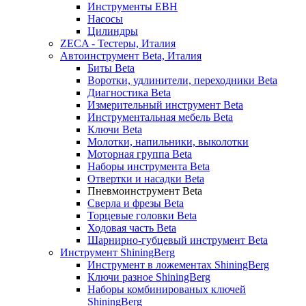
Инструменты EBH
Насосы
Цилиндры
ZECA - Тестеры, Италия
Автоинструмент Beta, Италия
Биты Beta
Воротки, удлинители, переходники Beta
Диагностика Beta
Измерительный инструмент Beta
Инструментальная мебель Beta
Ключи Beta
Молотки, напильники, выколотки
Моторная группа Beta
Наборы инструмента Beta
Отвертки и насадки Beta
Пневмоинструмент Beta
Сверла и фрезы Beta
Торцевые головки Beta
Ходовая часть Beta
Шарнирно-губцевый инструмент Beta
Инструмент ShiningBerg
Инструмент в ложементах ShiningBerg
Ключи разное ShiningBerg
Наборы комбинированых ключей
ShiningBerg