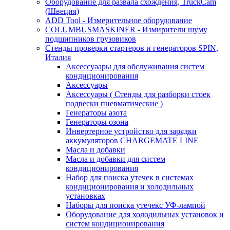
Оборудование для развала схождения, TruckCam
(Швеция)
ADD Tool - Измерительное оборудование
COLUMBUSMASKINER - Измирители шуму
подшипников грузовиков
Стенды проверки стартеров и генераторов SPIN,
Италия
Аксессуаары для обслуживания систем
кондиционирования
Аксессуары
Аксессуары ( Стенды для разборки стоек
подвески пневматические )
Генераторы азота
Генераторы озона
Инвертерное устройство для зарядки
аккумуляторов CHARGEMATE LINE
Масла и добавки
Масла и добавки для систем
кондиционирования
Набор для поиска утечек в системах
кондиционирования и холодильных
установках
Наборы для поиска утечекс УФ-лампой
Оборудование для холодильных установок и
систем кондиционирования