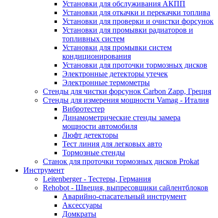
Установки для обслуживания АКПП
Установки для откачки и перекачки топлива
Установки для проверки и очистки форсунок
Установки для промывки радиаторов и
топливных систем
Установки для промывки систем
кондиционирования
Установки для проточки тормозных дисков
Электронные детекторы утечек
Электронные термометры
Стенды для чистки форсунок Carbon Zapp, Греция
Стенды для измерения мощности Vamag - Италия
Вибротестер
Динамометрические стенды замера
мощности автомобиля
Люфт детекторы
Тест линия для легковых авто
Тормозные стенды
Станок для проточки тормозных дисков Prokat
Инструмент
Leitenberger - Тестеры, Германия
Rehobot - Швеция, выпресовщики сайлентблоков
Аварийно-спасательный инструмент
Аксессуары
Домкраты