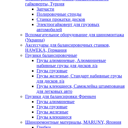
гайковерты, Турция
Запчасти
Полировочные стенды
Станки прокатки дисков
Электрогайковерт для грузовых
автомобилей
Вспомагательное оборудование для шиномонтажа
(Украина)
Аксессуары для балансировочных станков,
HAWEKA, Германия
Грузики балансировочные
Грузы алюминевые, Алюминиевые
набивные грузы для дисков л/а
Грузы грузовые
Грузы железные, Cтандарт набивные грузы
для дисков л/а
Грузы клеющиеся, Самоклейка штампованая
для легковых авто
Грузики для балансировки Френкен
Грузы алюминевые
Грузы грузовые
Грузы железные
Грузы клеющиеся
Шиноремонтные материалы, MARUNY, Япония
Грибки