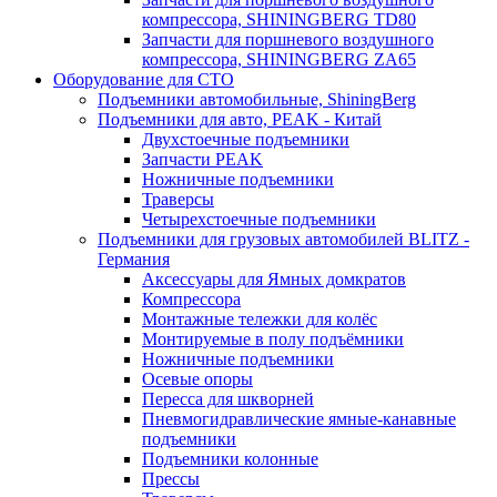
компрессора, SHININGBERG TD80
Запчасти для поршневого воздушного
компрессора, SHININGBERG ZA65
Оборудование для СТО
Подъемники автомобильные, ShiningBerg
Подъемники для авто, PEAK - Китай
Двухстоечные подъемники
Запчасти PEAK
Ножничные подъемники
Траверсы
Четырехстоечные подъемники
Подъемники для грузовых автомобилей BLITZ -
Германия
Аксессуары для Ямных домкратов
Компрессора
Монтажные тележки для колёс
Монтируемые в полу подъёмники
Ножничные подъемники
Осевые опоры
Пересса для шкворней
Пневмогидравлические ямные-канавные
подъемники
Подъемники колонные
Прессы