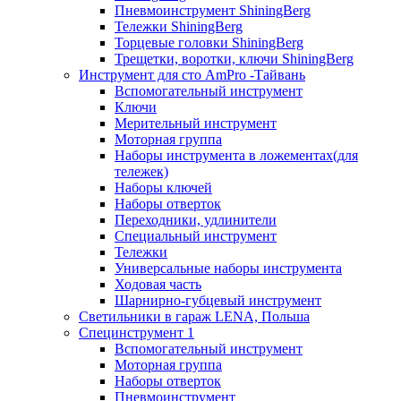
Пневмоинструмент ShiningBerg
Тележки ShiningBerg
Торцевые головки ShiningBerg
Трещетки, воротки, ключи ShiningBerg
Инструмент для сто AmPro -Тайвань
Вспомогательный инструмент
Ключи
Мерительный инструмент
Моторная группа
Наборы инструмента в ложементах(для
тележек)
Наборы ключей
Наборы отверток
Переходники, удлинители
Специальный инструмент
Тележки
Универсальные наборы инструмента
Ходовая часть
Шарнирно-губцевый инструмент
Светильники в гараж LENA, Польша
Специнструмент 1
Вспомогательный инструмент
Моторная группа
Наборы отверток
Пневмоинструмент