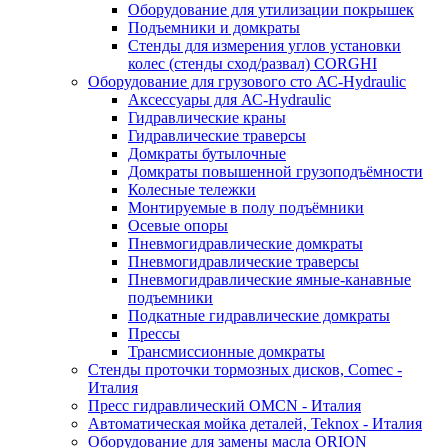
Оборудование для утилизации покрышек
Подъемники и домкраты
Стенды для измерения углов установки
колес (стенды сход/развал) CORGHI
Оборудование для грузового сто АС-Hydraulic
Аксессуары для АС-Hydraulic
Гидравлические краны
Гидравлические траверсы
Домкраты бутылочные
Домкраты повышенной грузоподъёмности
Колесные тележки
Монтируемые в полу подъёмники
Осевые опоры
Пневмогидравлические домкраты
Пневмогидравлические траверсы
Пневмогидравлические ямные-канавные
подъемники
Подкатные гидравлические домкраты
Прессы
Трансмиссионные домкраты
Стенды проточки тормозных дисков, Comec -
Италия
Пресс гидравлический OMCN - Италия
Автоматическая мойка деталей, Teknox - Италия
Оборудование для замены масла ORION