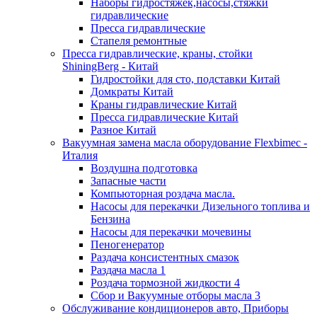
Наборы гидростяжек,насосы,стяжки
гидравлические
Пресса гидравлические
Стапеля ремонтные
Пресса гидравлические, краны, стойки
ShiningBerg - Китай
Гидростойки для сто, подставки Китай
Домкраты Китай
Краны гидравлические Китай
Пресса гидравлические Китай
Разное Китай
Вакуумная замена масла оборудование Flexbimeс -
Италия
Воздушна подготовка
Запасные части
Компьюторная роздача масла.
Насосы для перекачки Дизельного топлива и
Бензина
Насосы для перекачки мочевины
Пеногенератор
Раздача консистентных смазок
Раздача масла 1
Роздача тормозной жидкости 4
Сбор и Вакуумные отборы масла 3
Обслуживание кондиционеров авто, Приборы