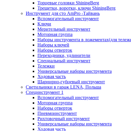
Торцевые головки ShiningBerg
Трещетки, воротки, ключи ShiningBerg
Инструмент для сто AmPro -Тайвань
Вспомогательный инструмент
Ключи
Мерительный инструмент
Моторная группа
Наборы инструмента в ложементах(для тележ
Наборы ключей
Наборы отверток
Переходники, удлинители
Специальный инструмент
Тележки
Универсальные наборы инструмента
Ходовая часть
Шарнирно-губцевый инструмент
Светильники в гараж LENA, Польша
Специнструмент 1
Вспомогательный инструмент
Моторная группа
Наборы отверток
Пневмоинструмент
Рихтовочный инструмент
Универсальные наборы инструмента
Ходовая часть