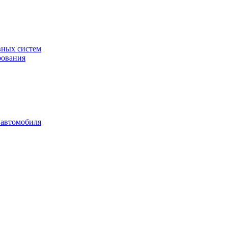
вных систем
рования
 автомобиля