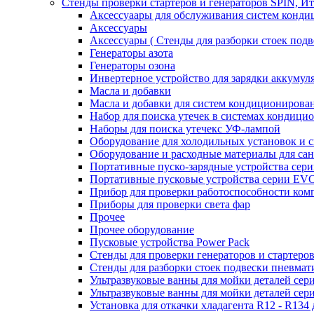
Стенды проверки стартеров и генераторов SPIN, И
Аксессуаары для обслуживания систем конд
Аксессуары
Аксессуары ( Стенды для разборки стоек подв
Генераторы азота
Генераторы озона
Инвертерное устройство для зарядки акку
Масла и добавки
Масла и добавки для систем кондиционирова
Набор для поиска утечек в системах кондици
Наборы для поиска утечекс УФ-лампой
Оборудование для холодильных установок и 
Оборудование и расходные материалы для са
Портативные пуско-зарядные устройства се
Портативные пусковые устройства серии E
Прибор для проверки работоспособности ком
Приборы для проверки света фар
Прочее
Прочее оборудование
Пусковые устройства Power Pack
Стенды для проверки генераторов и стартеро
Стенды для разборки стоек подвески пневмат
Ультразвуковые ванны для мойки деталей с
Ультразвуковые ванны для мойки деталей с
Установка для откачки хладагента R12 - R134