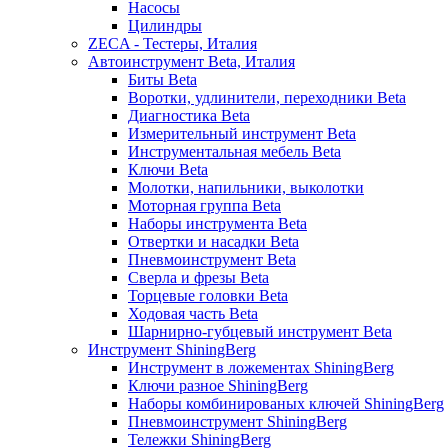
Насосы
Цилиндры
ZECA - Тестеры, Италия
Автоинструмент Beta, Италия
Биты Beta
Воротки, удлинители, переходники Beta
Диагностика Beta
Измерительный инструмент Beta
Инструментальная мебель Beta
Ключи Beta
Молотки, напильники, выколотки
Моторная группа Beta
Наборы инструмента Beta
Отвертки и насадки Beta
Пневмоинструмент Beta
Сверла и фрезы Beta
Торцевые головки Beta
Ходовая часть Beta
Шарнирно-губцевый инструмент Beta
Инструмент ShiningBerg
Инструмент в ложементах ShiningBerg
Ключи разное ShiningBerg
Наборы комбинированых ключей ShiningBerg
Пневмоинструмент ShiningBerg
Тележки ShiningBerg