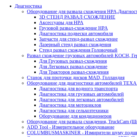
Диагностика
Оборудование для развала схождения HPA,Диагнос
3D СТЕНД РАЗВАЛ СХОЖДЕНИЕ
Аксессуары для HPA
Грузовой развал-схождение HPA
Диагностика подвески автомобиля
Запчасти для стенд-развал схождение
Лазерный стенд развал схождения
Стенд развал схождения Головочный
Развал схождение грузовых автомобилей KOCH, Г
Для Грузовых развал-схождения
Для Легковых развал-схождение
Для Тракторов развал-схождения
Станок для проточки дисков MAD, Голландия
Оборудование для диагностики автомобилей TEXA
Диагностика для водного транспорта
Диагностика для грузовых автомобилей
Диагностика для легковых автомобилей
Диагностика для мотоциклов
Диагностика для сельхозтехники
Оборудование для кондиционеров
Оборудование для развала схождения, TruckCam (Ш
ADD Tool - Измерительное оборудование
COLUMBUSMASKINER - Измирители шуму подшип