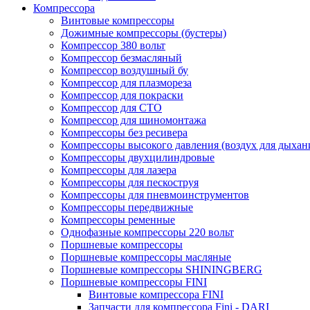
Компрессора
Винтовые компрессоры
Дожимные компрессоры (бустеры)
Компрессор 380 вольт
Компрессор безмасляный
Компрессор воздушный бу
Компрессор для плазмореза
Компрессор для покраски
Компрессор для СТО
Компрессор для шиномонтажа
Компрессоры без ресивера
Компрессоры высокого давления (воздух для дыхан
Компрессоры двухцилиндровые
Компрессоры для лазера
Компрессоры для пескоструя
Компрессоры для пневмоинструментов
Компрессоры передвижные
Компрессоры ременные
Однофазные компрессоры 220 вольт
Поршневые компрессоры
Поршневые компрессоры масляные
Поршневые компрессоры SHININGBERG
Поршневые компрессоры FINI
Винтовые компрессора FINI
Запчасти для компрессора Fini - DARI