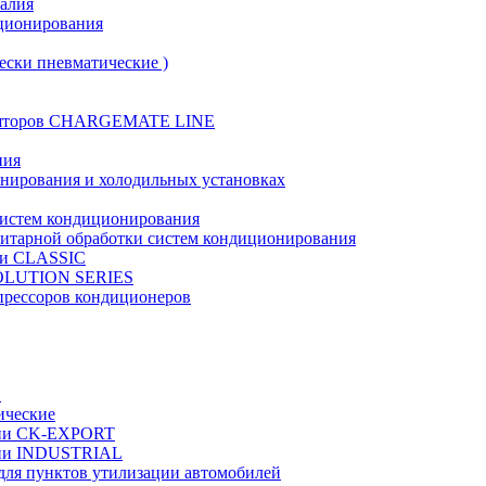
талия
иционирования
ески пневматические )
муляторов CHARGEMATE LINE
ния
онирования и холодильных установках
систем кондиционирования
нитарной обработки систем кондиционирования
рии CLASSIC
VOLUTION SERIES
прессоров кондиционеров
в
ические
ерии CK-EXPORT
ерии INDUSTRIAL
 для пунктов утилизации автомобилей