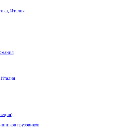
тика, Италия
ермания
 Италия
веция)
ников грузовиков