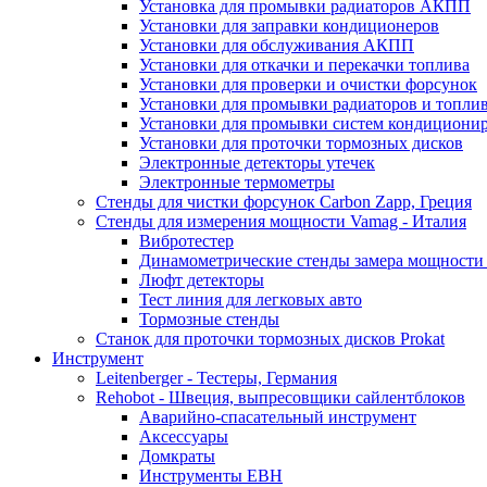
Установка для промывки радиаторов АКПП
Установки для заправки кондиционеров
Установки для обслуживания АКПП
Установки для откачки и перекачки топлива
Установки для проверки и очистки форсунок
Установки для промывки радиаторов и топли
Установки для промывки систем кондициони
Установки для проточки тормозных дисков
Электронные детекторы утечек
Электронные термометры
Стенды для чистки форсунок Carbon Zapp, Греция
Стенды для измерения мощности Vamag - Италия
Вибротестер
Динамометрические стенды замера мощности
Люфт детекторы
Тест линия для легковых авто
Тормозные стенды
Станок для проточки тормозных дисков Prokat
Инструмент
Leitenberger - Тестеры, Германия
Rehobot - Швеция, выпресовщики сайлентблоков
Аварийно-спасательный инструмент
Аксессуары
Домкраты
Инструменты EBH