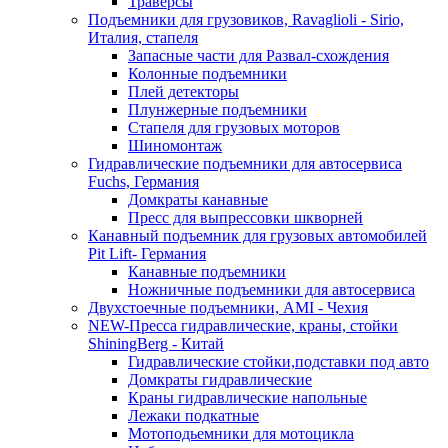
Траверсы
Подъемники для грузовиков, Ravaglioli - Sirio,
Италия, стапеля
Запасные части для Развал-схождения
Колонные подъемники
Плей детекторы
Плунжерные подъемники
Стапеля для грузовых моторов
Шиномонтаж
Гидравлические подъемники для автосервиса
Fuchs, Германия
Домкраты канавные
Пресс для выпрессовки шкворней
Канавный подъемник для грузовых автомобилей
Pit Lift- Германия
Канавные подъемники
Ножничные подъемники для автосервиса
Двухстоечные подъемники, АМІ - Чехия
NEW-Пресса гидравлические, краны, стойки
ShiningBerg - Китай
Гидравлические стойки,подставки под авто
Домкраты гидравлические
Краны гидравлические напольные
Лежаки подкатные
Мотоподьемники для мотоцикла