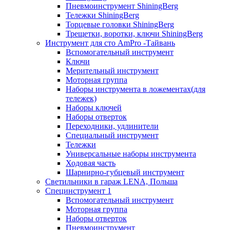
Пневмоинструмент ShiningBerg
Тележки ShiningBerg
Торцевые головки ShiningBerg
Трещетки, воротки, ключи ShiningBerg
Инструмент для сто AmPro -Тайвань
Вспомогательный инструмент
Ключи
Мерительный инструмент
Моторная группа
Наборы инструмента в ложементах(для
тележек)
Наборы ключей
Наборы отверток
Переходники, удлинители
Специальный инструмент
Тележки
Универсальные наборы инструмента
Ходовая часть
Шарнирно-губцевый инструмент
Светильники в гараж LENA, Польша
Специнструмент 1
Вспомогательный инструмент
Моторная группа
Наборы отверток
Пневмоинструмент