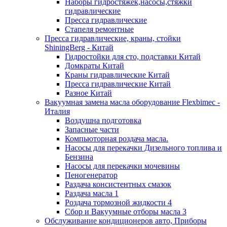
Наборы гидростяжек,насосы,стяжки
гидравлические
Пресса гидравлические
Стапеля ремонтные
Пресса гидравлические, краны, стойки
ShiningBerg - Китай
Гидростойки для сто, подставки Китай
Домкраты Китай
Краны гидравлические Китай
Пресса гидравлические Китай
Разное Китай
Вакуумная замена масла оборудование Flexbimeс -
Италия
Воздушна подготовка
Запасные части
Компьюторная роздача масла.
Насосы для перекачки Дизельного топлива и
Бензина
Насосы для перекачки мочевины
Пеногенератор
Раздача консистентных смазок
Раздача масла 1
Роздача тормозной жидкости 4
Сбор и Вакуумные отборы масла 3
Обслуживание кондиционеров авто, Приборы