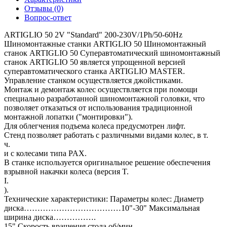
Отзывы (0)
Вопрос-ответ
ARTIGLIO 50 2V "Standard" 200-230V/1Ph/50-60Hz
Шиномонтажные станки ARTIGLIO 50 Шиномонтажный
станок ARTIGLIO 50 Суперавтоматический шиномонтажный
станок ARTIGLIO 50 является упрощенной версией
суперавтоматического станка ARTIGLIO MASTER.
Управление станком осуществляется джойстиками.
Монтаж и демонтаж колес осуществляется при помощи
специально разработанной шиномонтажной головки, что
позволяет отказаться от использования традиционной
монтажной лопатки ("монтировки").
Для облегчения подъема колеса предусмотрен лифт.
Стенд позволяет работать с различными видами колес, в т.
ч.
и с колесами типа PAX.
В станке используется оригинальное решение обеспечения
взрывной накачки колеса (версия T.
I.
).
Технические характеристики: Параметры колес: Диаметр
диска………………………………10"-30" Максимальная
ширина диска…………….
15" Скорость вращения стола об/мин.