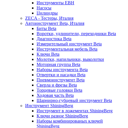
Инструменты EBH
Насосы
Цилиндры
ZECA - Тестеры, Италия
Автоинструмент Beta, Италия
Биты Beta
Воротки, удлинители, переходники Beta
Диагностика Beta
Измерительный инструмент Beta
Инструментальная мебель Beta
Ключи Beta
Молотки, напильники, выколотки
Моторная группа Beta
Наборы инструмента Beta
Отвертки и насадки Beta
Пневмоинструмент Beta
Сверла и фрезы Beta
Торцевые головки Beta
Ходовая часть Beta
Шарнирно-губцевый инструмент Beta
Инструмент ShiningBerg
Инструмент в ложементах ShiningBerg
Ключи разное ShiningBerg
Наборы комбинированых ключей
ShiningBerg