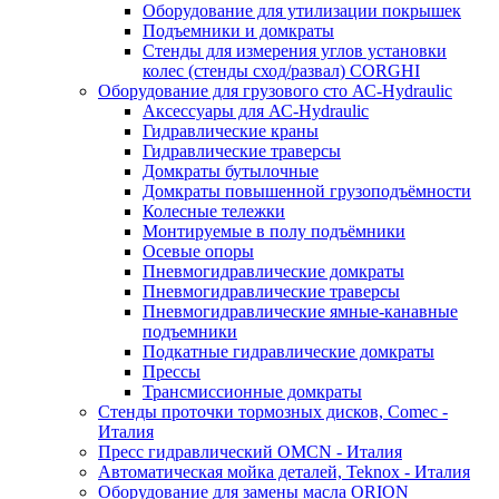
Оборудование для утилизации покрышек
Подъемники и домкраты
Стенды для измерения углов установки
колес (стенды сход/развал) CORGHI
Оборудование для грузового сто АС-Hydraulic
Аксессуары для АС-Hydraulic
Гидравлические краны
Гидравлические траверсы
Домкраты бутылочные
Домкраты повышенной грузоподъёмности
Колесные тележки
Монтируемые в полу подъёмники
Осевые опоры
Пневмогидравлические домкраты
Пневмогидравлические траверсы
Пневмогидравлические ямные-канавные
подъемники
Подкатные гидравлические домкраты
Прессы
Трансмиссионные домкраты
Стенды проточки тормозных дисков, Comec -
Италия
Пресс гидравлический OMCN - Италия
Автоматическая мойка деталей, Teknox - Италия
Оборудование для замены масла ORION