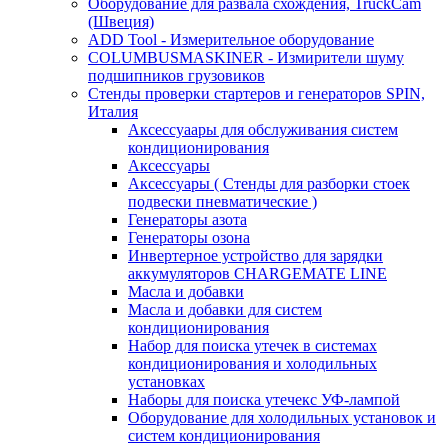
Оборудование для развала схождения, TruckCam
(Швеция)
ADD Tool - Измерительное оборудование
COLUMBUSMASKINER - Измирители шуму
подшипников грузовиков
Стенды проверки стартеров и генераторов SPIN,
Италия
Аксессуаары для обслуживания систем
кондиционирования
Аксессуары
Аксессуары ( Стенды для разборки стоек
подвески пневматические )
Генераторы азота
Генераторы озона
Инвертерное устройство для зарядки
аккумуляторов CHARGEMATE LINE
Масла и добавки
Масла и добавки для систем
кондиционирования
Набор для поиска утечек в системах
кондиционирования и холодильных
установках
Наборы для поиска утечекс УФ-лампой
Оборудование для холодильных установок и
систем кондиционирования