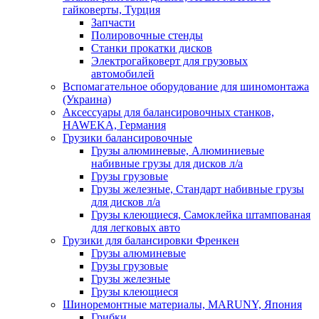
гайковерты, Турция
Запчасти
Полировочные стенды
Станки прокатки дисков
Электрогайковерт для грузовых
автомобилей
Вспомагательное оборудование для шиномонтажа
(Украина)
Аксессуары для балансировочных станков,
HAWEKA, Германия
Грузики балансировочные
Грузы алюминевые, Алюминиевые
набивные грузы для дисков л/а
Грузы грузовые
Грузы железные, Cтандарт набивные грузы
для дисков л/а
Грузы клеющиеся, Самоклейка штампованая
для легковых авто
Грузики для балансировки Френкен
Грузы алюминевые
Грузы грузовые
Грузы железные
Грузы клеющиеся
Шиноремонтные материалы, MARUNY, Япония
Грибки