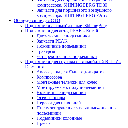
компрессора, SHININGBERG TD80
Запчасти для поршневого воздушного
компрессора, SHININGBERG ZA65
Оборудование для СТО
Подъемники автомобильные, ShiningBerg
Подъемники для авто, PEAK - Китай
Двухстоечные подъемники
Запчасти PEAK
Ножничные подъемники
Траверсы
Четырехстоечные подъемники
Подъемники для грузовых автомобилей BLITZ -
Германия
Аксессуары для Ямных домкратов
Компрессора
Монтажные тележки для колёс
Монтируемые в полу подъёмники
Ножничные подъемники
Осевые опоры
Пересса для шкворней
Пневмогидравлические ямные-канавные
подъемники
Подъемники колонные
Прессы