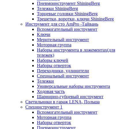
Пневмоинструмент ShiningBerg
Тележки ShiningBerg
Торцевые головки ShiningBerg
Трещетки, воротки, ключи ShiningBerg
Инструмент для сто AmPro -Тайвань
Вспомогательный инструмент
Ключи
Мерительный инструмент
Моторная группа
Наборы инструмента в ложементах(для
тележек)
Наборы ключей
Наборы отверток
Переходники, удлинители
Специальный инструмент
Тележки
Универсальные наборы инструмента
Ходовая часть
Шарнирно-губцевый инструмент
Светильники в гараж LENA, Польша
Специнструмент 1
Вспомогательный инструмент
Моторная группа
Наборы отверток
Пневмоинструмент