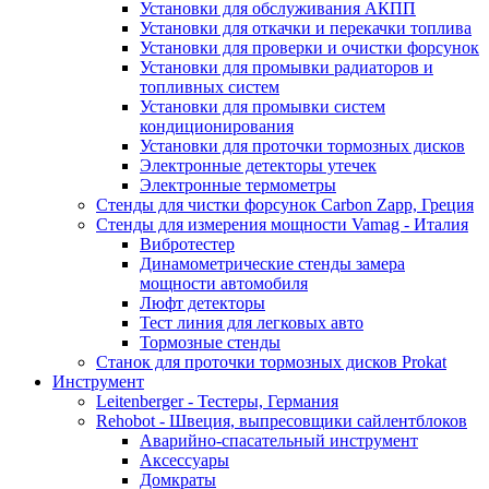
Установки для обслуживания АКПП
Установки для откачки и перекачки топлива
Установки для проверки и очистки форсунок
Установки для промывки радиаторов и
топливных систем
Установки для промывки систем
кондиционирования
Установки для проточки тормозных дисков
Электронные детекторы утечек
Электронные термометры
Стенды для чистки форсунок Carbon Zapp, Греция
Стенды для измерения мощности Vamag - Италия
Вибротестер
Динамометрические стенды замера
мощности автомобиля
Люфт детекторы
Тест линия для легковых авто
Тормозные стенды
Станок для проточки тормозных дисков Prokat
Инструмент
Leitenberger - Тестеры, Германия
Rehobot - Швеция, выпресовщики сайлентблоков
Аварийно-спасательный инструмент
Аксессуары
Домкраты