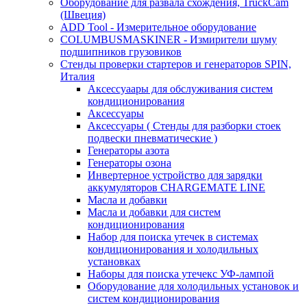
Оборудование для развала схождения, TruckCam
(Швеция)
ADD Tool - Измерительное оборудование
COLUMBUSMASKINER - Измирители шуму
подшипников грузовиков
Стенды проверки стартеров и генераторов SPIN,
Италия
Аксессуаары для обслуживания систем
кондиционирования
Аксессуары
Аксессуары ( Стенды для разборки стоек
подвески пневматические )
Генераторы азота
Генераторы озона
Инвертерное устройство для зарядки
аккумуляторов CHARGEMATE LINE
Масла и добавки
Масла и добавки для систем
кондиционирования
Набор для поиска утечек в системах
кондиционирования и холодильных
установках
Наборы для поиска утечекс УФ-лампой
Оборудование для холодильных установок и
систем кондиционирования