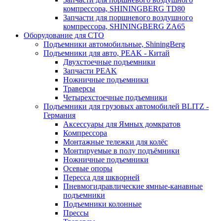
компрессора, SHININGBERG TD80
Запчасти для поршневого воздушного
компрессора, SHININGBERG ZA65
Оборудование для СТО
Подъемники автомобильные, ShiningBerg
Подъемники для авто, PEAK - Китай
Двухстоечные подъемники
Запчасти PEAK
Ножничные подъемники
Траверсы
Четырехстоечные подъемники
Подъемники для грузовых автомобилей BLITZ -
Германия
Аксессуары для Ямных домкратов
Компрессора
Монтажные тележки для колёс
Монтируемые в полу подъёмники
Ножничные подъемники
Осевые опоры
Пересса для шкворней
Пневмогидравлические ямные-канавные
подъемники
Подъемники колонные
Прессы