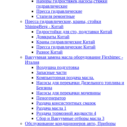
Наборы гидростяжек,насосы,стяжки
гидравлические
Пресса гидравлические
Стапеля ремонтные
Пресса гидравлические, краны, стойки
ShiningBerg - Китай
Гидростойки для сто, подставки Китай
Домкраты Китай
Краны гидравлические Китай
Пресса гидравлические Китай
Разное Китай
Вакуумная замена масла оборудование Flexbimeс -
Италия
Воздушна подготовка
Запасные части
Компьюторная роздача масла.
Насосы для перекачки Дизельного топлива и
Бензина
Насосы для перекачки мочевины
Пеногенератор
Раздача консистентных смазок
Раздача масла 1
Роздача тормозной жидкости 4
Сбор и Вакуумные отборы масла 3
Обслуживание кондиционеров авто, Приборы