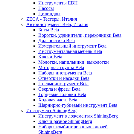
Инструменты EBH
Насосы
Цилиндры
ZECA - Тестеры, Италия
Автоинструмент Beta, Италия
Биты Beta
Воротки, удлинители, переходники Beta
Диагностика Beta
Измерительный инструмент Beta
Инструментальная мебель Beta
Ключи Beta
Молотки, напильники, выколотки
Моторная группа Beta
Наборы инструмента Beta
Отвертки и насадки Beta
Пневмоинструмент Beta
Сверла и фрезы Beta
Торцевые головки Beta
Ходовая часть Beta
Шарнирно-губцевый инструмент Beta
Инструмент ShiningBerg
Инструмент в ложементах ShiningBerg
Ключи разное ShiningBerg
Наборы комбинированых ключей
ShiningBerg