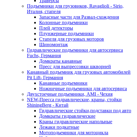
Траверсы
Подъемники для грузовиков, Ravaglioli - Sirio,
Италия, стапеля
Запасные части для Развал-схождения
Колонные подъемники
Плей детекторы
Плунжерные подъемники
Стапеля для грузовых моторов
Шиномонтаж
Гидравлические подъемники для автосервиса
Fuchs, Германия
Домкраты канавные
Пресс для выпрессовки шкворней
Канавный подъемник для грузовых автомобилей
Pit Lift- Германия
Канавные подъемники
Ножничные подъемники для автосервиса
Двухстоечные подъемники, АМІ - Чехия
NEW-Пресса гидравлические, краны, стойки
ShiningBerg - Китай
Гидравлические стойки,подставки под авто
Домкраты гидравлические
Краны гидравлические напольные
Лежаки подкатные
Мотоподьемники для мотоцикла