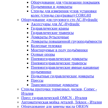
Оборудование для утилизации покрышек
Подъемники и домкраты
Стенды для измерения углов установки
колес (стенды сход/развал) CORGHI
Оборудование для грузового сто АС-Hydraulic
Аксессуары для АС-Hydraulic
Гидравлические краны
Гидравлические траверсы
Домкраты бутылочные
Домкраты повышенной грузоподъёмности
Колесные тележки
Монтируемые в полу подъёмники
Осевые опоры
Пневмогидравлические домкраты
Пневмогидравлические траверсы
Пневмогидравлические ямные-канавные
подъемники
Подкатные гидравлические домкраты
Прессы
Трансмиссионные домкраты
Стенды проточки тормозных дисков, Comec -
Италия
Пресс гидравлический OMCN - Италия
Автоматическая мойка деталей, Teknox - Италия
Оборудование для замены масла ORION