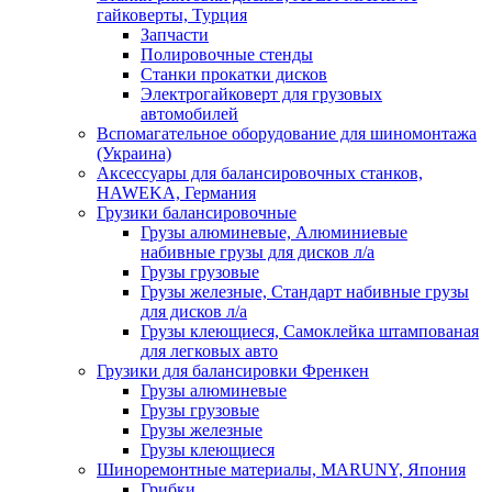
гайковерты, Турция
Запчасти
Полировочные стенды
Станки прокатки дисков
Электрогайковерт для грузовых
автомобилей
Вспомагательное оборудование для шиномонтажа
(Украина)
Аксессуары для балансировочных станков,
HAWEKA, Германия
Грузики балансировочные
Грузы алюминевые, Алюминиевые
набивные грузы для дисков л/а
Грузы грузовые
Грузы железные, Cтандарт набивные грузы
для дисков л/а
Грузы клеющиеся, Самоклейка штампованая
для легковых авто
Грузики для балансировки Френкен
Грузы алюминевые
Грузы грузовые
Грузы железные
Грузы клеющиеся
Шиноремонтные материалы, MARUNY, Япония
Грибки