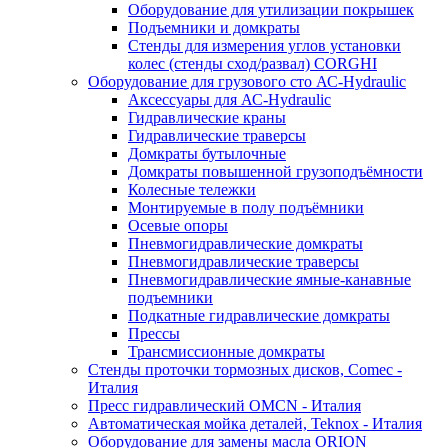
Оборудование для утилизации покрышек
Подъемники и домкраты
Стенды для измерения углов установки
колес (стенды сход/развал) CORGHI
Оборудование для грузового сто АС-Hydraulic
Аксессуары для АС-Hydraulic
Гидравлические краны
Гидравлические траверсы
Домкраты бутылочные
Домкраты повышенной грузоподъёмности
Колесные тележки
Монтируемые в полу подъёмники
Осевые опоры
Пневмогидравлические домкраты
Пневмогидравлические траверсы
Пневмогидравлические ямные-канавные
подъемники
Подкатные гидравлические домкраты
Прессы
Трансмиссионные домкраты
Стенды проточки тормозных дисков, Comec -
Италия
Пресс гидравлический OMCN - Италия
Автоматическая мойка деталей, Teknox - Италия
Оборудование для замены масла ORION