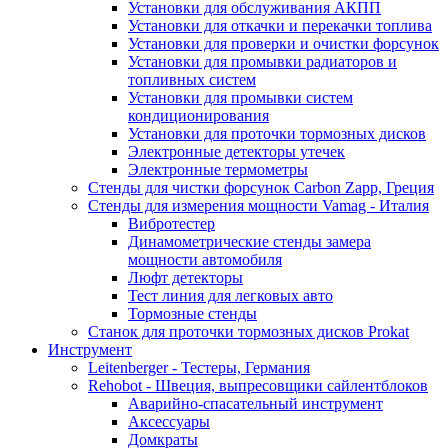
Установки для обслуживания АКПП
Установки для откачки и перекачки топлива
Установки для проверки и очистки форсунок
Установки для промывки радиаторов и
топливных систем
Установки для промывки систем
кондиционирования
Установки для проточки тормозных дисков
Электронные детекторы утечек
Электронные термометры
Стенды для чистки форсунок Carbon Zapp, Греция
Стенды для измерения мощности Vamag - Италия
Вибротестер
Динамометрические стенды замера
мощности автомобиля
Люфт детекторы
Тест линия для легковых авто
Тормозные стенды
Станок для проточки тормозных дисков Prokat
Инструмент
Leitenberger - Тестеры, Германия
Rehobot - Швеция, выпресовщики сайлентблоков
Аварийно-спасательный инструмент
Аксессуары
Домкраты