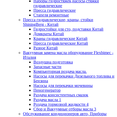
Наборы гидростяжек,насосы,стяжки
гидравлические
Пресса гидравлические
Стапеля ремонтные
Пресса гидравлические, краны, стойки
ShiningBerg - Китай
Гидростойки для сто, подставки Китай
Домкраты Китай
Краны гидравлические Китай
Пресса гидравлические Китай
Разное Китай
Вакуумная замена масла оборудование Flexbimeс -
Италия
Воздушна подготовка
Запасные части
Компьюторная роздача масла.
Насосы для перекачки Дизельного топлива и
Бензина
Насосы для перекачки мочевины
Пеногенератор
Раздача консистентных смазок
Раздача масла 1
Роздача тормозной жидкости 4
Сбор и Вакуумные отборы масла 3
Обслуживание кондиционеров авто, Приборы