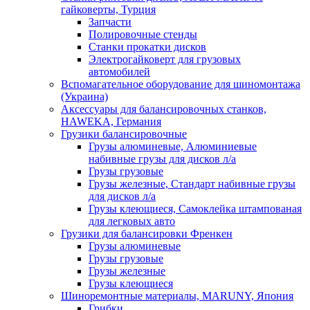
гайковерты, Турция
Запчасти
Полировочные стенды
Станки прокатки дисков
Электрогайковерт для грузовых
автомобилей
Вспомагательное оборудование для шиномонтажа
(Украина)
Аксессуары для балансировочных станков,
HAWEKA, Германия
Грузики балансировочные
Грузы алюминевые, Алюминиевые
набивные грузы для дисков л/а
Грузы грузовые
Грузы железные, Cтандарт набивные грузы
для дисков л/а
Грузы клеющиеся, Самоклейка штампованая
для легковых авто
Грузики для балансировки Френкен
Грузы алюминевые
Грузы грузовые
Грузы железные
Грузы клеющиеся
Шиноремонтные материалы, MARUNY, Япония
Грибки