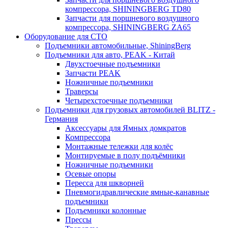
компрессора, SHININGBERG TD80
Запчасти для поршневого воздушного
компрессора, SHININGBERG ZA65
Оборудование для СТО
Подъемники автомобильные, ShiningBerg
Подъемники для авто, PEAK - Китай
Двухстоечные подъемники
Запчасти PEAK
Ножничные подъемники
Траверсы
Четырехстоечные подъемники
Подъемники для грузовых автомобилей BLITZ -
Германия
Аксессуары для Ямных домкратов
Компрессора
Монтажные тележки для колёс
Монтируемые в полу подъёмники
Ножничные подъемники
Осевые опоры
Пересса для шкворней
Пневмогидравлические ямные-канавные
подъемники
Подъемники колонные
Прессы