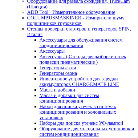
Оборудование для развала схождения, TruckCam
(Швеция)
ADD Tool - Измерительное оборудование
COLUMBUSMASKINER - Измирители шуму
подшипников грузовиков
Стенды проверки стартеров и генераторов SPIN,
Италия
Аксессуаары для обслуживания систем
кондиционирования
Аксессуары
Аксессуары ( Стенды для разборки стоек
подвески пневматические )
Генераторы азота
Генераторы озона
Инвертерное устройство для зарядки
аккумуляторов CHARGEMATE LINE
Масла и добавки
Масла и добавки для систем
кондиционирования
Набор для поиска утечек в системах
кондиционирования и холодильных
установках
Наборы для поиска утечекс УФ-лампой
Оборудование для холодильных установок и
систем кондиционирования