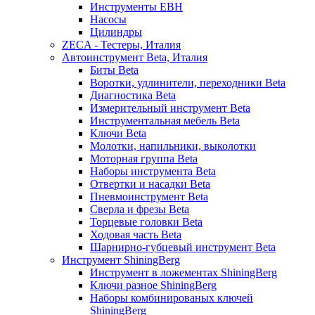
Инструменты EBH
Насосы
Цилиндры
ZECA - Тестеры, Италия
Автоинструмент Beta, Италия
Биты Beta
Воротки, удлинители, переходники Beta
Диагностика Beta
Измерительный инструмент Beta
Инструментальная мебель Beta
Ключи Beta
Молотки, напильники, выколотки
Моторная группа Beta
Наборы инструмента Beta
Отвертки и насадки Beta
Пневмоинструмент Beta
Сверла и фрезы Beta
Торцевые головки Beta
Ходовая часть Beta
Шарнирно-губцевый инструмент Beta
Инструмент ShiningBerg
Инструмент в ложементах ShiningBerg
Ключи разное ShiningBerg
Наборы комбинированых ключей
ShiningBerg