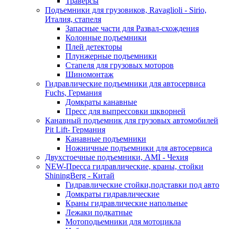
Траверсы
Подъемники для грузовиков, Ravaglioli - Sirio,
Италия, стапеля
Запасные части для Развал-схождения
Колонные подъемники
Плей детекторы
Плунжерные подъемники
Стапеля для грузовых моторов
Шиномонтаж
Гидравлические подъемники для автосервиса
Fuchs, Германия
Домкраты канавные
Пресс для выпрессовки шкворней
Канавный подъемник для грузовых автомобилей
Pit Lift- Германия
Канавные подъемники
Ножничные подъемники для автосервиса
Двухстоечные подъемники, АМІ - Чехия
NEW-Пресса гидравлические, краны, стойки
ShiningBerg - Китай
Гидравлические стойки,подставки под авто
Домкраты гидравлические
Краны гидравлические напольные
Лежаки подкатные
Мотоподьемники для мотоцикла