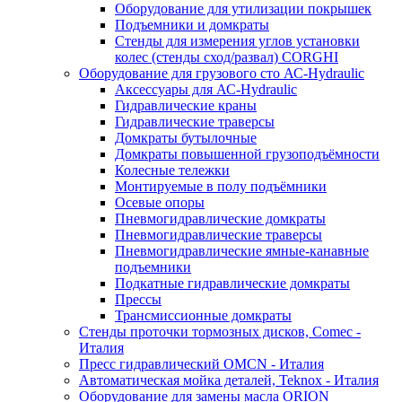
Оборудование для утилизации покрышек
Подъемники и домкраты
Стенды для измерения углов установки
колес (стенды сход/развал) CORGHI
Оборудование для грузового сто АС-Hydraulic
Аксессуары для АС-Hydraulic
Гидравлические краны
Гидравлические траверсы
Домкраты бутылочные
Домкраты повышенной грузоподъёмности
Колесные тележки
Монтируемые в полу подъёмники
Осевые опоры
Пневмогидравлические домкраты
Пневмогидравлические траверсы
Пневмогидравлические ямные-канавные
подъемники
Подкатные гидравлические домкраты
Прессы
Трансмиссионные домкраты
Стенды проточки тормозных дисков, Comec -
Италия
Пресс гидравлический OMCN - Италия
Автоматическая мойка деталей, Teknox - Италия
Оборудование для замены масла ORION