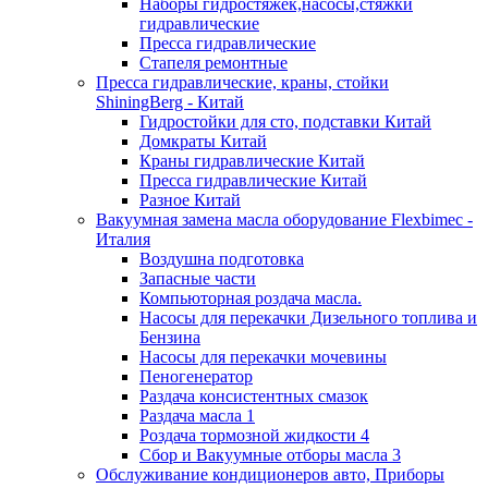
Наборы гидростяжек,насосы,стяжки
гидравлические
Пресса гидравлические
Стапеля ремонтные
Пресса гидравлические, краны, стойки
ShiningBerg - Китай
Гидростойки для сто, подставки Китай
Домкраты Китай
Краны гидравлические Китай
Пресса гидравлические Китай
Разное Китай
Вакуумная замена масла оборудование Flexbimeс -
Италия
Воздушна подготовка
Запасные части
Компьюторная роздача масла.
Насосы для перекачки Дизельного топлива и
Бензина
Насосы для перекачки мочевины
Пеногенератор
Раздача консистентных смазок
Раздача масла 1
Роздача тормозной жидкости 4
Сбор и Вакуумные отборы масла 3
Обслуживание кондиционеров авто, Приборы