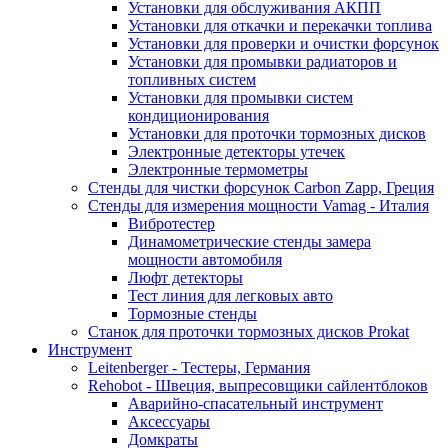
Установки для обслуживания АКПП
Установки для откачки и перекачки топлива
Установки для проверки и очистки форсунок
Установки для промывки радиаторов и
топливных систем
Установки для промывки систем
кондиционирования
Установки для проточки тормозных дисков
Электронные детекторы утечек
Электронные термометры
Стенды для чистки форсунок Carbon Zapp, Греция
Стенды для измерения мощности Vamag - Италия
Вибротестер
Динамометрические стенды замера
мощности автомобиля
Люфт детекторы
Тест линия для легковых авто
Тормозные стенды
Станок для проточки тормозных дисков Prokat
Инструмент
Leitenberger - Тестеры, Германия
Rehobot - Швеция, выпресовщики сайлентблоков
Аварийно-спасательный инструмент
Аксессуары
Домкраты