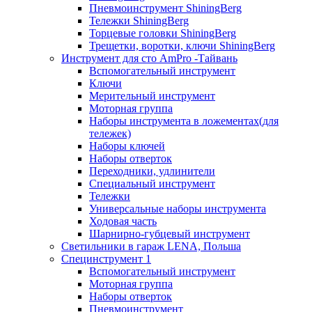
Пневмоинструмент ShiningBerg
Тележки ShiningBerg
Торцевые головки ShiningBerg
Трещетки, воротки, ключи ShiningBerg
Инструмент для сто AmPro -Тайвань
Вспомогательный инструмент
Ключи
Мерительный инструмент
Моторная группа
Наборы инструмента в ложементах(для
тележек)
Наборы ключей
Наборы отверток
Переходники, удлинители
Специальный инструмент
Тележки
Универсальные наборы инструмента
Ходовая часть
Шарнирно-губцевый инструмент
Светильники в гараж LENA, Польша
Специнструмент 1
Вспомогательный инструмент
Моторная группа
Наборы отверток
Пневмоинструмент