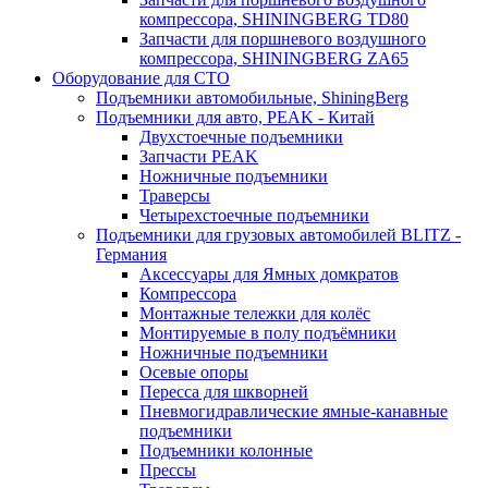
компрессора, SHININGBERG TD80
Запчасти для поршневого воздушного
компрессора, SHININGBERG ZA65
Оборудование для СТО
Подъемники автомобильные, ShiningBerg
Подъемники для авто, PEAK - Китай
Двухстоечные подъемники
Запчасти PEAK
Ножничные подъемники
Траверсы
Четырехстоечные подъемники
Подъемники для грузовых автомобилей BLITZ -
Германия
Аксессуары для Ямных домкратов
Компрессора
Монтажные тележки для колёс
Монтируемые в полу подъёмники
Ножничные подъемники
Осевые опоры
Пересса для шкворней
Пневмогидравлические ямные-канавные
подъемники
Подъемники колонные
Прессы