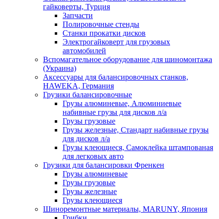
гайковерты, Турция
Запчасти
Полировочные стенды
Станки прокатки дисков
Электрогайковерт для грузовых
автомобилей
Вспомагательное оборудование для шиномонтажа
(Украина)
Аксессуары для балансировочных станков,
HAWEKA, Германия
Грузики балансировочные
Грузы алюминевые, Алюминиевые
набивные грузы для дисков л/а
Грузы грузовые
Грузы железные, Cтандарт набивные грузы
для дисков л/а
Грузы клеющиеся, Самоклейка штампованая
для легковых авто
Грузики для балансировки Френкен
Грузы алюминевые
Грузы грузовые
Грузы железные
Грузы клеющиеся
Шиноремонтные материалы, MARUNY, Япония
Грибки