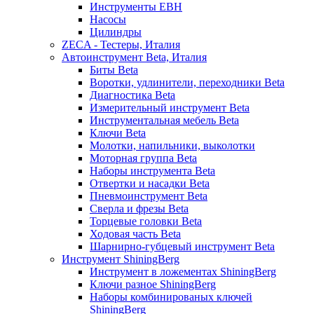
Инструменты EBH
Насосы
Цилиндры
ZECA - Тестеры, Италия
Автоинструмент Beta, Италия
Биты Beta
Воротки, удлинители, переходники Beta
Диагностика Beta
Измерительный инструмент Beta
Инструментальная мебель Beta
Ключи Beta
Молотки, напильники, выколотки
Моторная группа Beta
Наборы инструмента Beta
Отвертки и насадки Beta
Пневмоинструмент Beta
Сверла и фрезы Beta
Торцевые головки Beta
Ходовая часть Beta
Шарнирно-губцевый инструмент Beta
Инструмент ShiningBerg
Инструмент в ложементах ShiningBerg
Ключи разное ShiningBerg
Наборы комбинированых ключей
ShiningBerg