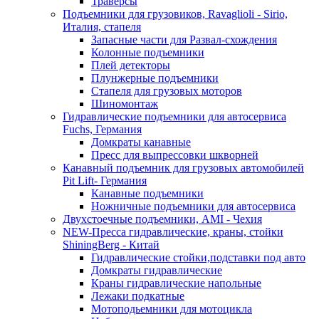
Траверсы
Подъемники для грузовиков, Ravaglioli - Sirio,
Италия, стапеля
Запасные части для Развал-схождения
Колонные подъемники
Плей детекторы
Плунжерные подъемники
Стапеля для грузовых моторов
Шиномонтаж
Гидравлические подъемники для автосервиса
Fuchs, Германия
Домкраты канавные
Пресс для выпрессовки шкворней
Канавный подъемник для грузовых автомобилей
Pit Lift- Германия
Канавные подъемники
Ножничные подъемники для автосервиса
Двухстоечные подъемники, АМІ - Чехия
NEW-Пресса гидравлические, краны, стойки
ShiningBerg - Китай
Гидравлические стойки,подставки под авто
Домкраты гидравлические
Краны гидравлические напольные
Лежаки подкатные
Мотоподьемники для мотоцикла