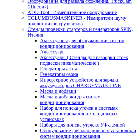
Оборудование для развала схождения, TruckCam
(Швеция)
ADD Tool - Измерительное оборудование
COLUMBUSMASKINER - Измирители шуму
подшипников грузовиков
Стенды проверки стартеров и генераторов SPIN,
Италия
Аксессуаары для обслуживания систем
кондиционирования
Аксессуары
Аксессуары ( Стенды для разборки стоек
подвески пневматические )
Генераторы азота
Генераторы озона
Инвертерное устройство для зарядки
аккумуляторов CHARGEMATE LINE
Масла и добавки
Масла и добавки для систем
кондиционирования
Набор для поиска утечек в системах
кондиционирования и холодильных
установках
Наборы для поиска утечекс УФ-лампой
Оборудование для холодильных установок и
систем кондиционирования