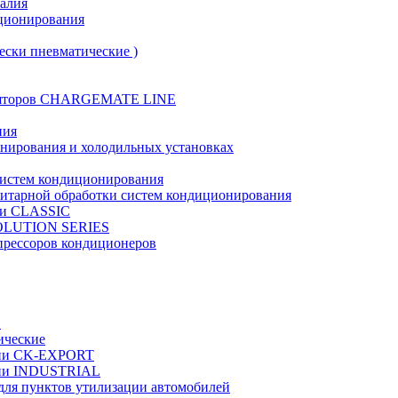
талия
иционирования
ески пневматические )
муляторов CHARGEMATE LINE
ния
онирования и холодильных установках
систем кондиционирования
нитарной обработки систем кондиционирования
рии CLASSIC
VOLUTION SERIES
прессоров кондиционеров
в
ические
ерии CK-EXPORT
ерии INDUSTRIAL
 для пунктов утилизации автомобилей