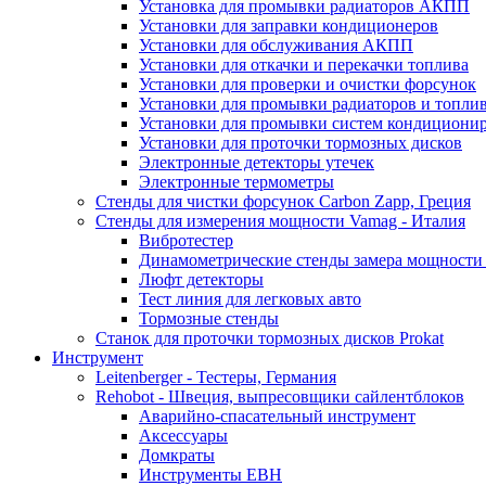
Установка для промывки радиаторов АКПП
Установки для заправки кондиционеров
Установки для обслуживания АКПП
Установки для откачки и перекачки топлива
Установки для проверки и очистки форсунок
Установки для промывки радиаторов и топли
Установки для промывки систем кондициони
Установки для проточки тормозных дисков
Электронные детекторы утечек
Электронные термометры
Стенды для чистки форсунок Carbon Zapp, Греция
Стенды для измерения мощности Vamag - Италия
Вибротестер
Динамометрические стенды замера мощности
Люфт детекторы
Тест линия для легковых авто
Тормозные стенды
Станок для проточки тормозных дисков Prokat
Инструмент
Leitenberger - Тестеры, Германия
Rehobot - Швеция, выпресовщики сайлентблоков
Аварийно-спасательный инструмент
Аксессуары
Домкраты
Инструменты EBH