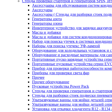
Стенды проверки стартеров и генераторов SPIN, И
Аксессуаары для обслуживания систем конд
Аксессуары
Аксессуары ( Стенды для разборки стоек подв
Генераторы азота
Генераторы озона
Инвертерное устройство для зарядки акку
Масла и добавки
Масла и добавки для систем кондиционирова
Набор для поиска утечек в системах кондици
Наборы для поиска утечекс УФ-лампой
Оборудование для холодильных установок и 
Оборудование и расходные материалы для са
Портативные пуско-зарядные устройства се
Портативные пусковые устройства серии E
Прибор для проверки работоспособности ком
Приборы для проверки света фар
Прочее
Прочее оборудование
Пусковые устройства Power Pack
Стенды для проверки генераторов и стартеро
Стенды для разборки стоек подвески пневмат
Ультразвуковые ванны для мойки деталей с
Ультразвуковые ванны для мойки деталей с
Установка для откачки хладагента R12 - R134