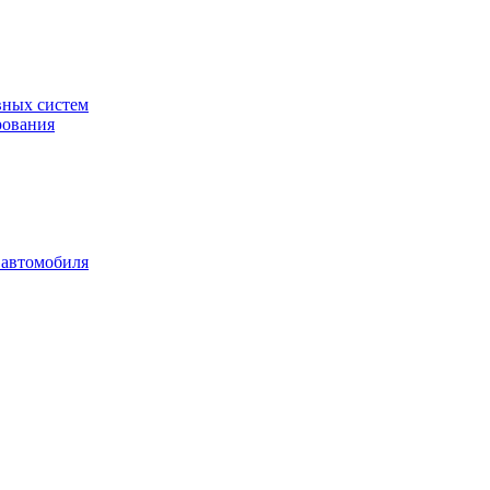
вных систем
рования
 автомобиля