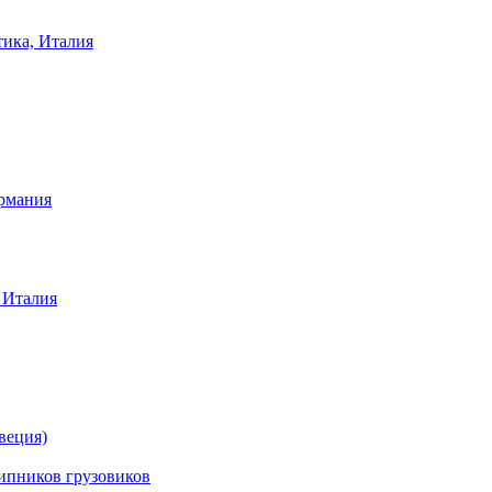
тика, Италия
ермания
 Италия
веция)
ников грузовиков