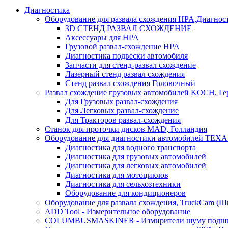
Диагностика
Оборудование для развала схождения HPA,Диагнос
3D СТЕНД РАЗВАЛ СХОЖДЕНИЕ
Аксессуары для HPA
Грузовой развал-схождение HPA
Диагностика подвески автомобиля
Запчасти для стенд-развал схождение
Лазерный стенд развал схождения
Стенд развал схождения Головочный
Развал схождение грузовых автомобилей KOCH, Г
Для Грузовых развал-схождения
Для Легковых развал-схождение
Для Тракторов развал-схождения
Станок для проточки дисков MAD, Голландия
Оборудование для диагностики автомобилей TEXA
Диагностика для водного транспорта
Диагностика для грузовых автомобилей
Диагностика для легковых автомобилей
Диагностика для мотоциклов
Диагностика для сельхозтехники
Оборудование для кондиционеров
Оборудование для развала схождения, TruckCam (Ш
ADD Tool - Измерительное оборудование
COLUMBUSMASKINER - Измирители шуму подшип