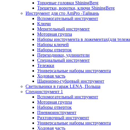
Торцевые головки ShiningBerg
Трещетки, воротки, ключи ShiningBerg
Инструмент для сто AmPro -Тайвань
Вспомогательный инструмент
Ключи
Мерительный инструмент
Моторная группа
Наборы инструмента в ложементах(для тележ
Наборы ключей
Наборы отверток
Переходники, удлинители
Специальный инструмент
Тележки
Универсальные наборы инструмента
Ходовая часть
Шарнирно-губцевый инструмент
Светильники в гараж LENA, Польша
Специнструмент 1
Вспомогательный инструмент
Моторная группа
Наборы отверток
Пневмоинструмент
Рихтовочный инструмент
Универсальные наборы инструмента
Ходовая часть