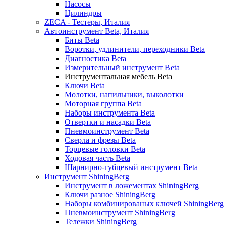
Насосы
Цилиндры
ZECA - Тестеры, Италия
Автоинструмент Beta, Италия
Биты Beta
Воротки, удлинители, переходники Beta
Диагностика Beta
Измерительный инструмент Beta
Инструментальная мебель Beta
Ключи Beta
Молотки, напильники, выколотки
Моторная группа Beta
Наборы инструмента Beta
Отвертки и насадки Beta
Пневмоинструмент Beta
Сверла и фрезы Beta
Торцевые головки Beta
Ходовая часть Beta
Шарнирно-губцевый инструмент Beta
Инструмент ShiningBerg
Инструмент в ложементах ShiningBerg
Ключи разное ShiningBerg
Наборы комбинированых ключей ShiningBerg
Пневмоинструмент ShiningBerg
Тележки ShiningBerg