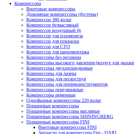
Компрессора
Винтовые компрессоры
Дожимные компрессоры (бустеры)
Компрессор 380 вольт
Компрессор безмасляный
Компрессор воздушный бу
Компрессор для плазмореза
Компрессор для покраски
Компрессор для СТО
Компрессор для шиномонтажа
Компрессоры без ресивера
Компрессоры высокого давления (воздух для дыхан
Компрессоры двухцилиндровые
Компрессоры для лазера
Компрессоры для пескоструя
Компрессоры для пневмоинструментов
Компрессоры передвижные
Компрессоры ременные
Однофазные компрессоры 220 вольт
Поршневые компрессоры
Поршневые компрессоры масляные
Поршневые компрессоры SHININGBERG
Поршневые компрессоры FINI
Винтовые компрессора FINI
Запчасти для компрессора Fini - DARI