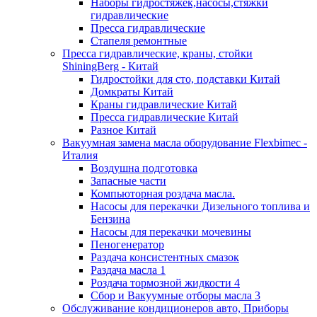
Наборы гидростяжек,насосы,стяжки
гидравлические
Пресса гидравлические
Стапеля ремонтные
Пресса гидравлические, краны, стойки
ShiningBerg - Китай
Гидростойки для сто, подставки Китай
Домкраты Китай
Краны гидравлические Китай
Пресса гидравлические Китай
Разное Китай
Вакуумная замена масла оборудование Flexbimeс -
Италия
Воздушна подготовка
Запасные части
Компьюторная роздача масла.
Насосы для перекачки Дизельного топлива и
Бензина
Насосы для перекачки мочевины
Пеногенератор
Раздача консистентных смазок
Раздача масла 1
Роздача тормозной жидкости 4
Сбор и Вакуумные отборы масла 3
Обслуживание кондиционеров авто, Приборы