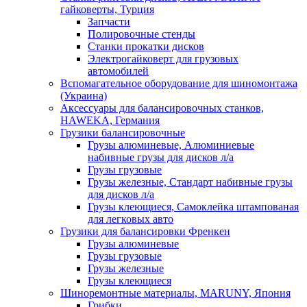
гайковерты, Турция
Запчасти
Полировочные стенды
Станки прокатки дисков
Электрогайковерт для грузовых
автомобилей
Вспомагательное оборудование для шиномонтажа
(Украина)
Аксессуары для балансировочных станков,
HAWEKA, Германия
Грузики балансировочные
Грузы алюминевые, Алюминиевые
набивные грузы для дисков л/а
Грузы грузовые
Грузы железные, Cтандарт набивные грузы
для дисков л/а
Грузы клеющиеся, Самоклейка штампованая
для легковых авто
Грузики для балансировки Френкен
Грузы алюминевые
Грузы грузовые
Грузы железные
Грузы клеющиеся
Шиноремонтные материалы, MARUNY, Япония
Грибки