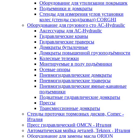
Оборудование для утилизации покрышек
Подъемники и домкраты
Стенды для измерения углов установки
колес (стенды сход/развал) CORGHI
Оборудование для грузового сто АС-Hydraulic
Аксессуары для АС-Hydraulic
Гидравлические краны
Гидравлические траверсы
Домкраты бутылочные
Домкраты повышенной грузоподъёмности
Колесные тележки
Монтируемые в полу подъёмники
Осевые опоры
Пневмогидравлические домкраты
Пневмогидравлические траверсы
Пневмогидравлические ямные-канавные
подъемники
Подкатные гидравлические домкраты
Прессы
Трансмиссионные домкраты
Стенды проточки тормозных дисков, Comec -
Италия
Пресс гидравлический OMCN - Италия
Автоматическая мойка деталей, Teknox - Италия
Оборудование для замены масла ORION