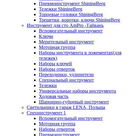
Пневмоинструмент ShiningBerg
Тележки ShiningBerg
Торцевые головки ShiningBerg
Трещетки, воротки, ключи ShiningBerg
Инструмент для сто AmPro -Тайвань
Вспомогательный инструмент
Ключи
Мерительный инструмент
Моторная группа
Наборы инструмента в ложементах(для
тележек)
Наборы ключей
Наборы отверток
Переходники, удлинители
Специальный инструмент
Тележки
Универсальные наборы инструмента
Ходовая часть
Шарнирно-губцевый инструмент
Светильники в гараж LENA, Польша
Специнструмент 1
Вспомогательный инструмент
Моторная группа
Наборы отверток
Пневмоинструмент