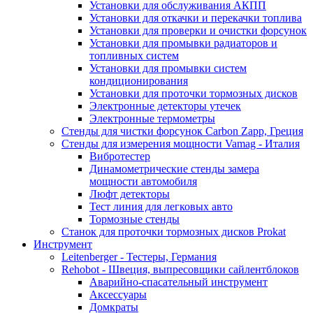
Установки для обслуживания АКПП
Установки для откачки и перекачки топлива
Установки для проверки и очистки форсунок
Установки для промывки радиаторов и
топливных систем
Установки для промывки систем
кондиционирования
Установки для проточки тормозных дисков
Электронные детекторы утечек
Электронные термометры
Стенды для чистки форсунок Carbon Zapp, Греция
Стенды для измерения мощности Vamag - Италия
Вибротестер
Динамометрические стенды замера
мощности автомобиля
Люфт детекторы
Тест линия для легковых авто
Тормозные стенды
Станок для проточки тормозных дисков Prokat
Инструмент
Leitenberger - Тестеры, Германия
Rehobot - Швеция, выпресовщики сайлентблоков
Аварийно-спасательный инструмент
Аксессуары
Домкраты