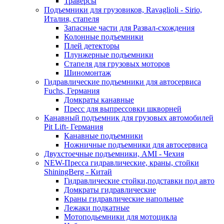
Траверсы
Подъемники для грузовиков, Ravaglioli - Sirio,
Италия, стапеля
Запасные части для Развал-схождения
Колонные подъемники
Плей детекторы
Плунжерные подъемники
Стапеля для грузовых моторов
Шиномонтаж
Гидравлические подъемники для автосервиса
Fuchs, Германия
Домкраты канавные
Пресс для выпрессовки шкворней
Канавный подъемник для грузовых автомобилей
Pit Lift- Германия
Канавные подъемники
Ножничные подъемники для автосервиса
Двухстоечные подъемники, АМІ - Чехия
NEW-Пресса гидравлические, краны, стойки
ShiningBerg - Китай
Гидравлические стойки,подставки под авто
Домкраты гидравлические
Краны гидравлические напольные
Лежаки подкатные
Мотоподьемники для мотоцикла