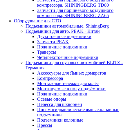
компрессора, SHININGBERG TD80
Запчасти для поршневого воздушного
компрессора, SHININGBERG ZA65
Оборудование для СТО
Подъемники автомобильные, ShiningBerg
Подъемники для авто, PEAK - Китай
Двухстоечные подъемники
Запчасти PEAK
Ножничные подъемники
Траверсы
Четырехстоечные подъемники
Подъемники для грузовых автомобилей BLITZ -
Германия
Аксессуары для Ямных домкратов
Компрессора
Монтажные тележки для колёс
Монтируемые в полу подъёмники
Ножничные подъемники
Осевые опоры
Пересса для шкворней
Пневмогидравлические ямные-канавные
подъемники
Подъемники колонные
Прессы