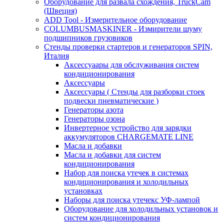
Оборудование для развала схождения, TruckCam
(Швеция)
ADD Tool - Измерительное оборудование
COLUMBUSMASKINER - Измирители шуму
подшипников грузовиков
Стенды проверки стартеров и генераторов SPIN,
Италия
Аксессуаары для обслуживания систем
кондиционирования
Аксессуары
Аксессуары ( Стенды для разборки стоек
подвески пневматические )
Генераторы азота
Генераторы озона
Инвертерное устройство для зарядки
аккумуляторов CHARGEMATE LINE
Масла и добавки
Масла и добавки для систем
кондиционирования
Набор для поиска утечек в системах
кондиционирования и холодильных
установках
Наборы для поиска утечекс УФ-лампой
Оборудование для холодильных установок и
систем кондиционирования