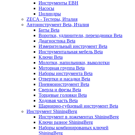
Инструменты EBH
Насосы
Цилиндры
ZECA - Тестеры, Италия
Автоинструмент Beta, Италия
Биты Beta
Воротки, удлинители, переходники Beta
Диагностика Beta
Измерительный инструмент Beta
Инструментальная мебель Beta
Ключи Beta
Молотки, напильники, выколотки
Моторная группа Beta
Наборы инструмента Beta
Отвертки и насадки Beta
Пневмоинструмент Beta
Сверла и фрезы Beta
Торцевые головки Beta
Ходовая часть Beta
Шарнирно-губцевый инструмент Beta
Инструмент ShiningBerg
Инструмент в ложементах ShiningBerg
Ключи разное ShiningBerg
Наборы комбинированых ключей
ShiningBerg