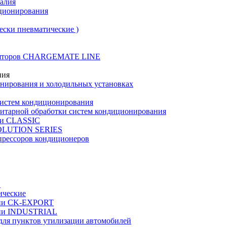
талия
иционирования
ески пневматические )
муляторов CHARGEMATE LINE
ния
онирования и холодильных установках
систем кондиционирования
нитарной обработки систем кондиционирования
рии CLASSIC
VOLUTION SERIES
прессоров кондиционеров
в
ические
ерии CK-EXPORT
ерии INDUSTRIAL
 для пунктов утилизации автомобилей