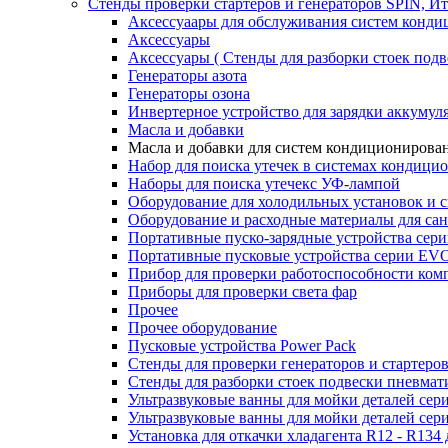
Стенды проверки стартеров и генераторов SPIN, И
Аксессуаары для обслуживания систем конд
Аксессуары
Аксессуары ( Стенды для разборки стоек подв
Генераторы азота
Генераторы озона
Инвертерное устройство для зарядки акку
Масла и добавки
Масла и добавки для систем кондиционирова
Набор для поиска утечек в системах кондици
Наборы для поиска утечекс УФ-лампой
Оборудование для холодильных установок и 
Оборудование и расходные материалы для са
Портативные пуско-зарядные устройства се
Портативные пусковые устройства серии E
Прибор для проверки работоспособности ком
Приборы для проверки света фар
Прочее
Прочее оборудование
Пусковые устройства Power Pack
Стенды для проверки генераторов и стартеро
Стенды для разборки стоек подвески пневмат
Ультразвуковые ванны для мойки деталей с
Ультразвуковые ванны для мойки деталей с
Установка для откачки хладагента R12 - R134