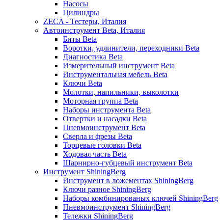
Насосы
Цилиндры
ZECA - Тестеры, Италия
Автоинструмент Beta, Италия
Биты Beta
Воротки, удлинители, переходники Beta
Диагностика Beta
Измерительный инструмент Beta
Инструментальная мебель Beta
Ключи Beta
Молотки, напильники, выколотки
Моторная группа Beta
Наборы инструмента Beta
Отвертки и насадки Beta
Пневмоинструмент Beta
Сверла и фрезы Beta
Торцевые головки Beta
Ходовая часть Beta
Шарнирно-губцевый инструмент Beta
Инструмент ShiningBerg
Инструмент в ложементах ShiningBerg
Ключи разное ShiningBerg
Наборы комбинированых ключей ShiningBerg
Пневмоинструмент ShiningBerg
Тележки ShiningBerg