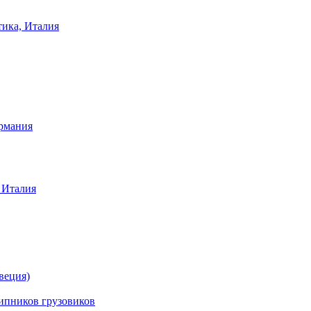
тика, Италия
ермания
 Италия
веция)
ников грузовиков