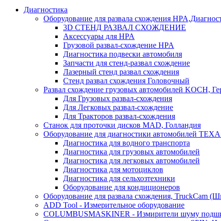
Диагностика
Оборудование для развала схождения HPA,Диагнос
3D СТЕНД РАЗВАЛ СХОЖДЕНИЕ
Аксессуары для HPA
Грузовой развал-схождение HPA
Диагностика подвески автомобиля
Запчасти для стенд-развал схождение
Лазерный стенд развал схождения
Стенд развал схождения Головочный
Развал схождение грузовых автомобилей KOCH, Г
Для Грузовых развал-схождения
Для Легковых развал-схождение
Для Тракторов развал-схождения
Станок для проточки дисков MAD, Голландия
Оборудование для диагностики автомобилей TEXA
Диагностика для водного транспорта
Диагностика для грузовых автомобилей
Диагностика для легковых автомобилей
Диагностика для мотоциклов
Диагностика для сельхозтехники
Оборудование для кондиционеров
Оборудование для развала схождения, TruckCam (Ш
ADD Tool - Измерительное оборудование
COLUMBUSMASKINER - Измирители шуму подшип