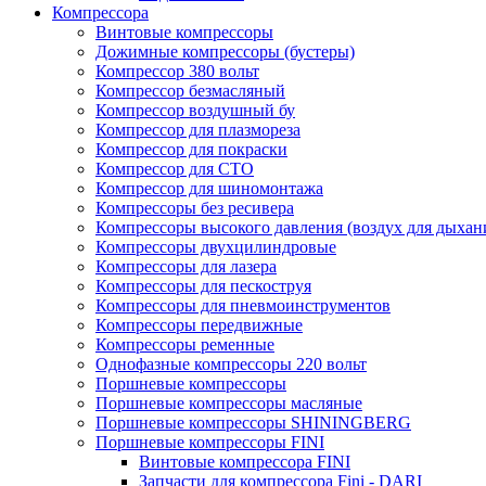
Компрессора
Винтовые компрессоры
Дожимные компрессоры (бустеры)
Компрессор 380 вольт
Компрессор безмасляный
Компрессор воздушный бу
Компрессор для плазмореза
Компрессор для покраски
Компрессор для СТО
Компрессор для шиномонтажа
Компрессоры без ресивера
Компрессоры высокого давления (воздух для дыхан
Компрессоры двухцилиндровые
Компрессоры для лазера
Компрессоры для пескоструя
Компрессоры для пневмоинструментов
Компрессоры передвижные
Компрессоры ременные
Однофазные компрессоры 220 вольт
Поршневые компрессоры
Поршневые компрессоры масляные
Поршневые компрессоры SHININGBERG
Поршневые компрессоры FINI
Винтовые компрессора FINI
Запчасти для компрессора Fini - DARI