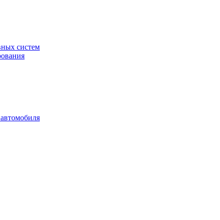
вных систем
рования
 автомобиля