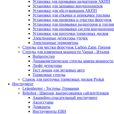
Установка для промывки радиаторов АКПП
Установки для заправки кондиционеров
Установки для обслуживания АКПП
Установки для откачки и перекачки топлива
Установки для проверки и очистки форсунок
Установки для промывки радиаторов и топли
Установки для промывки систем кондициони
Установки для проточки тормозных дисков
Электронные детекторы утечек
Электронные термометры
Стенды для чистки форсунок Carbon Zapp, Греция
Стенды для измерения мощности Vamag - Италия
Вибротестер
Динамометрические стенды замера мощности
Люфт детекторы
Тест линия для легковых авто
Тормозные стенды
Станок для проточки тормозных дисков Prokat
Инструмент
Leitenberger - Тестеры, Германия
Rehobot - Швеция, выпресовщики сайлентблоков
Аварийно-спасательный инструмент
Аксессуары
Домкраты
Инструменты EBH