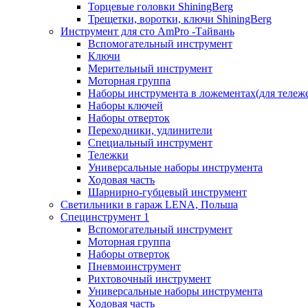
Торцевые головки ShiningBerg
Трещетки, воротки, ключи ShiningBerg
Инструмент для сто AmPro -Тайвань
Вспомогательный инструмент
Ключи
Мерительный инструмент
Моторная группа
Наборы инструмента в ложементах(для тележ
Наборы ключей
Наборы отверток
Переходники, удлинители
Специальный инструмент
Тележки
Универсальные наборы инструмента
Ходовая часть
Шарнирно-губцевый инструмент
Светильники в гараж LENA, Польша
Специнструмент 1
Вспомогательный инструмент
Моторная группа
Наборы отверток
Пневмоинструмент
Рихтовочный инструмент
Универсальные наборы инструмента
Ходовая часть