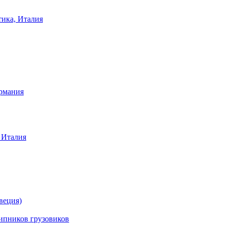
тика, Италия
ермания
 Италия
веция)
ников грузовиков