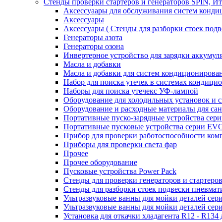
Стенды проверки стартеров и генераторов SPIN, И
Аксессуаары для обслуживания систем конд
Аксессуары
Аксессуары ( Стенды для разборки стоек подв
Генераторы азота
Генераторы озона
Инвертерное устройство для зарядки акку
Масла и добавки
Масла и добавки для систем кондиционирова
Набор для поиска утечек в системах кондици
Наборы для поиска утечекс УФ-лампой
Оборудование для холодильных установок и 
Оборудование и расходные материалы для са
Портативные пуско-зарядные устройства се
Портативные пусковые устройства серии E
Прибор для проверки работоспособности ком
Приборы для проверки света фар
Прочее
Прочее оборудование
Пусковые устройства Power Pack
Стенды для проверки генераторов и стартеро
Стенды для разборки стоек подвески пневмат
Ультразвуковые ванны для мойки деталей с
Ультразвуковые ванны для мойки деталей с
Установка для откачки хладагента R12 - R134