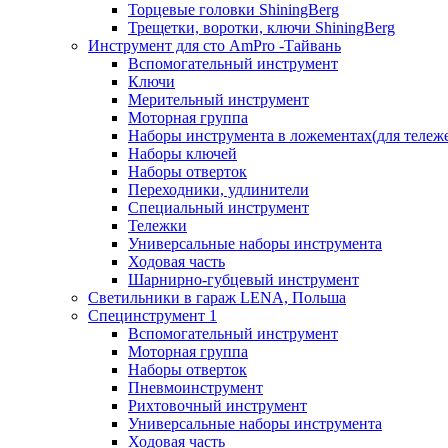
Торцевые головки ShiningBerg
Трещетки, воротки, ключи ShiningBerg
Инструмент для сто AmPro -Тайвань
Вспомогательный инструмент
Ключи
Мерительный инструмент
Моторная группа
Наборы инструмента в ложементах(для тележ
Наборы ключей
Наборы отверток
Переходники, удлинители
Специальный инструмент
Тележки
Универсальные наборы инструмента
Ходовая часть
Шарнирно-губцевый инструмент
Светильники в гараж LENA, Польша
Специнструмент 1
Вспомогательный инструмент
Моторная группа
Наборы отверток
Пневмоинструмент
Рихтовочный инструмент
Универсальные наборы инструмента
Ходовая часть