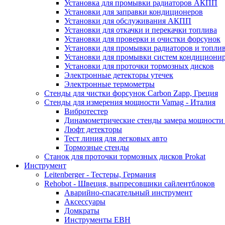
Установка для промывки радиаторов АКПП
Установки для заправки кондиционеров
Установки для обслуживания АКПП
Установки для откачки и перекачки топлива
Установки для проверки и очистки форсунок
Установки для промывки радиаторов и топли
Установки для промывки систем кондициони
Установки для проточки тормозных дисков
Электронные детекторы утечек
Электронные термометры
Стенды для чистки форсунок Carbon Zapp, Греция
Стенды для измерения мощности Vamag - Италия
Вибротестер
Динамометрические стенды замера мощности
Люфт детекторы
Тест линия для легковых авто
Тормозные стенды
Станок для проточки тормозных дисков Prokat
Инструмент
Leitenberger - Тестеры, Германия
Rehobot - Швеция, выпресовщики сайлентблоков
Аварийно-спасательный инструмент
Аксессуары
Домкраты
Инструменты EBH