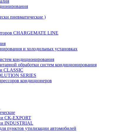
талия
иционирования
ески пневматические )
муляторов CHARGEMATE LINE
ния
онирования и холодильных установках
систем кондиционирования
нитарной обработки систем кондиционирования
рии CLASSIC
VOLUTION SERIES
прессоров кондиционеров
в
ические
ерии CK-EXPORT
ерии INDUSTRIAL
 для пунктов утилизации автомобилей