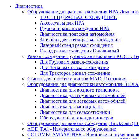
Диагностика
Оборудование для развала схождения HPA,Диагнос
3D СТЕНД РАЗВАЛ СХОЖДЕНИЕ
Аксессуары для HPA
Грузовой развал-схождение HPA
Диагностика подвески автомобиля
Запчасти для стенд-развал схождение
Лазерный стенд развал схождения
Стенд развал схождения Головочный
Развал схождение грузовых автомобилей KOCH, Г
Для Грузовых развал-схождения
Для Легковых развал-схождение
Для Тракторов развал-схождения
Станок для проточки дисков MAD, Голландия
Оборудование для диагностики автомобилей TEXA
Диагностика для водного транспорта
Диагностика для грузовых автомобилей
Диагностика для легковых автомобилей
Диагностика для мотоциклов
Диагностика для сельхозтехники
Оборудование для кондиционеров
Оборудование для развала схождения, TruckCam (Ш
ADD Tool - Измерительное оборудование
COLUMBUSMASKINER - Измирители шуму подшип