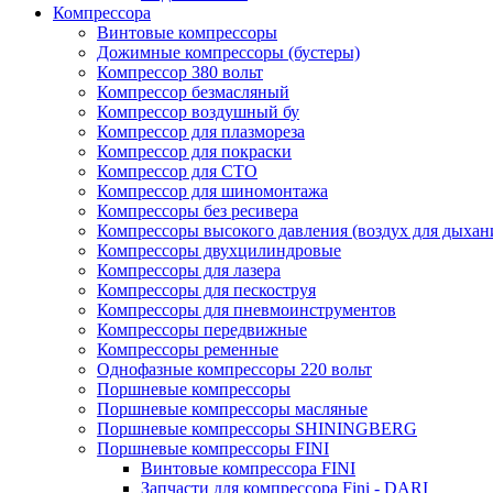
Компрессора
Винтовые компрессоры
Дожимные компрессоры (бустеры)
Компрессор 380 вольт
Компрессор безмасляный
Компрессор воздушный бу
Компрессор для плазмореза
Компрессор для покраски
Компрессор для СТО
Компрессор для шиномонтажа
Компрессоры без ресивера
Компрессоры высокого давления (воздух для дыхан
Компрессоры двухцилиндровые
Компрессоры для лазера
Компрессоры для пескоструя
Компрессоры для пневмоинструментов
Компрессоры передвижные
Компрессоры ременные
Однофазные компрессоры 220 вольт
Поршневые компрессоры
Поршневые компрессоры масляные
Поршневые компрессоры SHININGBERG
Поршневые компрессоры FINI
Винтовые компрессора FINI
Запчасти для компрессора Fini - DARI