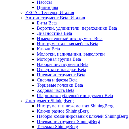
Насосы
Цилиндры
ZECA - Тестеры, Италия
Автоинструмент Beta, Италия
Биты Beta
Воротки, удлинители, переходники Beta
Диагностика Beta
Измерительный инструмент Beta
Инструментальная мебель Beta
Ключи Beta
Молотки, напильники, выколотки
Моторная группа Beta
Наборы инструмента Beta
Отвертки и насадки Beta
Пневмоинструмент Beta
Сверла и фрезы Beta
Торцевые головки Beta
Ходовая часть Beta
Шарнирно-губцевый инструмент Beta
Инструмент ShiningBerg
Инструмент в ложементах ShiningBerg
Ключи разное ShiningBerg
Наборы комбинированых ключей ShiningBerg
Пневмоинструмент ShiningBerg
Тележки ShiningBerg