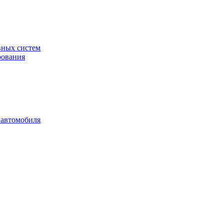
вных систем
рования
 автомобиля