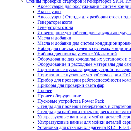
Стенды проверки стартеров и генераторов SPIN, И
Аксессуаары для обслуживания систем конд
Аксессуары
Аксессуары ( Стенды для разборки стоек подв
Генераторы азота
Генераторы озона
Инвертерное устройство для зарядки акку
Масла и добавки
Масла и добавки для систем кондиционирова
Набор для поиска утечек в системах кондици
Наборы для поиска утечекс УФ-лампой
Оборудование для холодильных установок и 
Оборудование и расходные материалы для са
Портативные пуско-зарядные устройства се
Портативные пусковые устройства серии E
Прибор для проверки работоспособности ком
Приборы для проверки света фар
Прочее
Прочее оборудование
Пусковые устройства Power Pack
Стенды для проверки генераторов и стартеро
Стенды для разборки стоек подвески пневмат
Ультразвуковые ванны для мойки деталей с
Ультразвуковые ванны для мойки деталей с
Установка для откачки хладагента R12 - R134