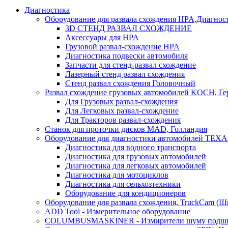
Диагностика
Оборудование для развала схождения HPA,Диагнос
3D СТЕНД РАЗВАЛ СХОЖДЕНИЕ
Аксессуары для HPA
Грузовой развал-схождение HPA
Диагностика подвески автомобиля
Запчасти для стенд-развал схождение
Лазерный стенд развал схождения
Стенд развал схождения Головочный
Развал схождение грузовых автомобилей KOCH, Г
Для Грузовых развал-схождения
Для Легковых развал-схождение
Для Тракторов развал-схождения
Станок для проточки дисков MAD, Голландия
Оборудование для диагностики автомобилей TEXA
Диагностика для водного транспорта
Диагностика для грузовых автомобилей
Диагностика для легковых автомобилей
Диагностика для мотоциклов
Диагностика для сельхозтехники
Оборудование для кондиционеров
Оборудование для развала схождения, TruckCam (Ш
ADD Tool - Измерительное оборудование
COLUMBUSMASKINER - Измирители шуму подшип