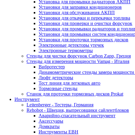
Установка для промывки радиаторов АКПП
Установки для заправки кондиционеров
Установки для обслуживания АКПП
Установки для откачки и перекачки топлива
Установки для проверки и очистки форсунок
Установки для промывки радиаторов и топли
Установки для промывки систем кондициони
Установки для проточки тормозных дисков
Электронные детекторы утечек
Электронные термометры
Стенды для чистки форсунок Carbon Zapp, Греция
Стенды для измерения мощности Vamag - Италия
Вибротестер
Динамометрические стенды замера мощности
Люфт детекторы
Тест линия для легковых авто
Тормозные стенды
Станок для проточки тормозных дисков Prokat
Инструмент
Leitenberger - Тестеры, Германия
Rehobot - Швеция, выпресовщики сайлентблоков
Аварийно-спасательный инструмент
Аксессуары
Домкраты
Инструменты EBH