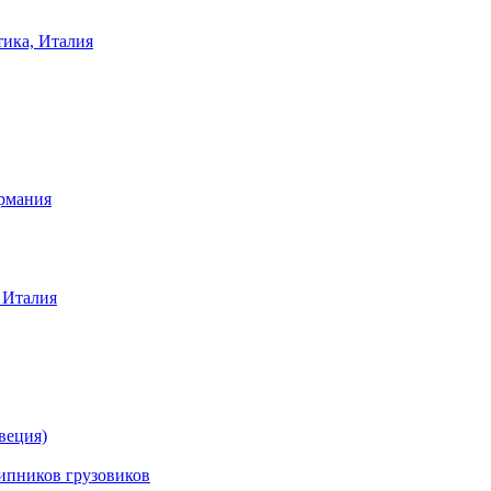
тика, Италия
ермания
 Италия
веция)
ников грузовиков