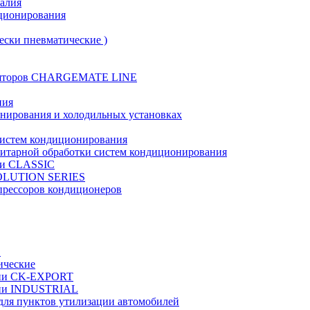
талия
иционирования
ески пневматические )
муляторов CHARGEMATE LINE
ния
онирования и холодильных установках
систем кондиционирования
нитарной обработки систем кондиционирования
рии CLASSIC
VOLUTION SERIES
прессоров кондиционеров
в
ические
ерии CK-EXPORT
ерии INDUSTRIAL
 для пунктов утилизации автомобилей