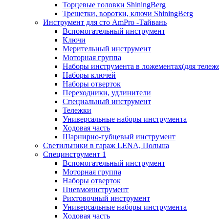
Торцевые головки ShiningBerg
Трещетки, воротки, ключи ShiningBerg
Инструмент для сто AmPro -Тайвань
Вспомогательный инструмент
Ключи
Мерительный инструмент
Моторная группа
Наборы инструмента в ложементах(для тележ
Наборы ключей
Наборы отверток
Переходники, удлинители
Специальный инструмент
Тележки
Универсальные наборы инструмента
Ходовая часть
Шарнирно-губцевый инструмент
Светильники в гараж LENA, Польша
Специнструмент 1
Вспомогательный инструмент
Моторная группа
Наборы отверток
Пневмоинструмент
Рихтовочный инструмент
Универсальные наборы инструмента
Ходовая часть