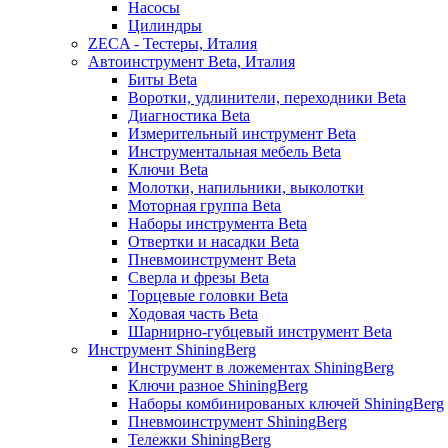
Насосы
Цилиндры
ZECA - Тестеры, Италия
Автоинструмент Beta, Италия
Биты Beta
Воротки, удлинители, переходники Beta
Диагностика Beta
Измерительный инструмент Beta
Инструментальная мебель Beta
Ключи Beta
Молотки, напильники, выколотки
Моторная группа Beta
Наборы инструмента Beta
Отвертки и насадки Beta
Пневмоинструмент Beta
Сверла и фрезы Beta
Торцевые головки Beta
Ходовая часть Beta
Шарнирно-губцевый инструмент Beta
Инструмент ShiningBerg
Инструмент в ложементах ShiningBerg
Ключи разное ShiningBerg
Наборы комбинированых ключей ShiningBerg
Пневмоинструмент ShiningBerg
Тележки ShiningBerg