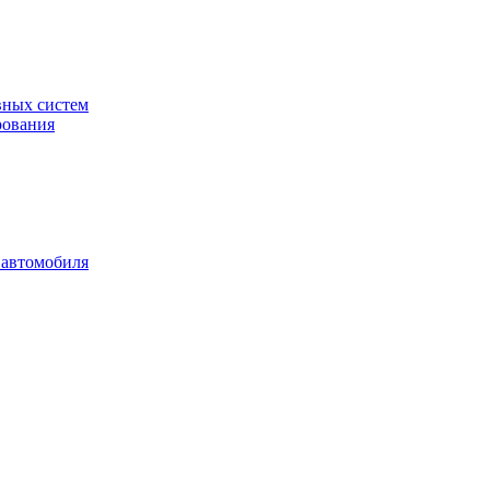
вных систем
рования
 автомобиля