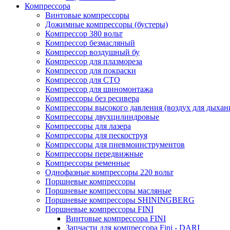
Компрессора
Винтовые компрессоры
Дожимные компрессоры (бустеры)
Компрессор 380 вольт
Компрессор безмасляный
Компрессор воздушный бу
Компрессор для плазмореза
Компрессор для покраски
Компрессор для СТО
Компрессор для шиномонтажа
Компрессоры без ресивера
Компрессоры высокого давления (воздух для дыхан
Компрессоры двухцилиндровые
Компрессоры для лазера
Компрессоры для пескоструя
Компрессоры для пневмоинструментов
Компрессоры передвижные
Компрессоры ременные
Однофазные компрессоры 220 вольт
Поршневые компрессоры
Поршневые компрессоры масляные
Поршневые компрессоры SHININGBERG
Поршневые компрессоры FINI
Винтовые компрессора FINI
Запчасти для компрессора Fini - DARI