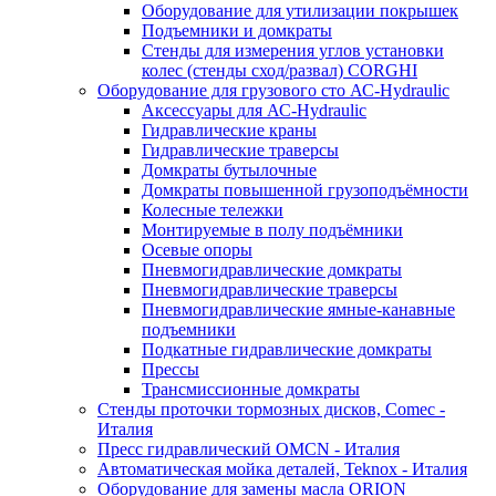
Оборудование для утилизации покрышек
Подъемники и домкраты
Стенды для измерения углов установки
колес (стенды сход/развал) CORGHI
Оборудование для грузового сто АС-Hydraulic
Аксессуары для АС-Hydraulic
Гидравлические краны
Гидравлические траверсы
Домкраты бутылочные
Домкраты повышенной грузоподъёмности
Колесные тележки
Монтируемые в полу подъёмники
Осевые опоры
Пневмогидравлические домкраты
Пневмогидравлические траверсы
Пневмогидравлические ямные-канавные
подъемники
Подкатные гидравлические домкраты
Прессы
Трансмиссионные домкраты
Стенды проточки тормозных дисков, Comec -
Италия
Пресс гидравлический OMCN - Италия
Автоматическая мойка деталей, Teknox - Италия
Оборудование для замены масла ORION