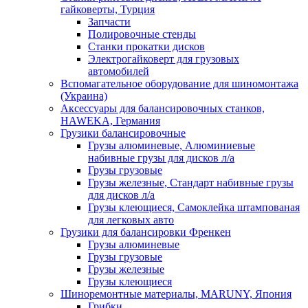
гайковерты, Турция
Запчасти
Полировочные стенды
Станки прокатки дисков
Электрогайковерт для грузовых
автомобилей
Вспомагательное оборудование для шиномонтажа
(Украина)
Аксессуары для балансировочных станков,
HAWEKA, Германия
Грузики балансировочные
Грузы алюминевые, Алюминиевые
набивные грузы для дисков л/а
Грузы грузовые
Грузы железные, Cтандарт набивные грузы
для дисков л/а
Грузы клеющиеся, Самоклейка штампованая
для легковых авто
Грузики для балансировки Френкен
Грузы алюминевые
Грузы грузовые
Грузы железные
Грузы клеющиеся
Шиноремонтные материалы, MARUNY, Япония
Грибки