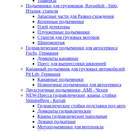
Траверсы
Подъемники для грузовиков, Ravaglioli - Sirio,
Италия, стапеля
Запасные части для Развал-схождения
Колонные подъемники
Плей детекторы
Плунжерные подъемники
Стапеля для грузовых моторов
Шиномонтаж
Гидравлические подъемники для автосервиса
Fuchs, Германия
Домкраты канавные
Пресс для выпрессовки шкворней
Канавный подъемник для грузовых автомобилей
Pit Lift- Германия
Канавные подъемники
Ножничные подъемники для автосервиса
Двухстоечные подъемники, АМІ - Чехия
NEW-Пресса гидравлические, краны, стойки
ShiningBerg - Китай
Гидравлические стойки,подставки под авто
Домкраты гидравлические
Краны гидравлические напольные
Лежаки подкатные
Мотоподьемники для мотоцикла