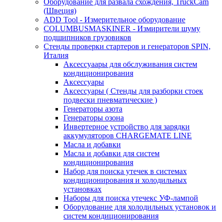
Оборудование для развала схождения, TruckCam
(Швеция)
ADD Tool - Измерительное оборудование
COLUMBUSMASKINER - Измирители шуму
подшипников грузовиков
Стенды проверки стартеров и генераторов SPIN,
Италия
Аксессуаары для обслуживания систем
кондиционирования
Аксессуары
Аксессуары ( Стенды для разборки стоек
подвески пневматические )
Генераторы азота
Генераторы озона
Инвертерное устройство для зарядки
аккумуляторов CHARGEMATE LINE
Масла и добавки
Масла и добавки для систем
кондиционирования
Набор для поиска утечек в системах
кондиционирования и холодильных
установках
Наборы для поиска утечекс УФ-лампой
Оборудование для холодильных установок и
систем кондиционирования