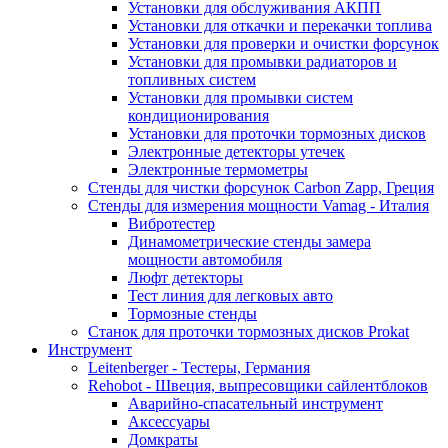
Установки для обслуживания АКПП
Установки для откачки и перекачки топлива
Установки для проверки и очистки форсунок
Установки для промывки радиаторов и
топливных систем
Установки для промывки систем
кондиционирования
Установки для проточки тормозных дисков
Электронные детекторы утечек
Электронные термометры
Стенды для чистки форсунок Carbon Zapp, Греция
Стенды для измерения мощности Vamag - Италия
Вибротестер
Динамометрические стенды замера
мощности автомобиля
Люфт детекторы
Тест линия для легковых авто
Тормозные стенды
Станок для проточки тормозных дисков Prokat
Инструмент
Leitenberger - Тестеры, Германия
Rehobot - Швеция, выпресовщики сайлентблоков
Аварийно-спасательный инструмент
Аксессуары
Домкраты