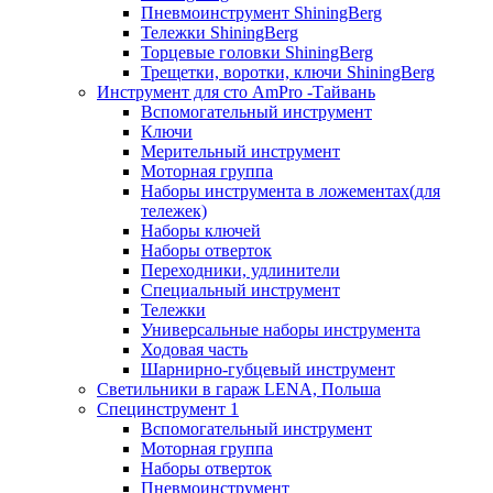
Пневмоинструмент ShiningBerg
Тележки ShiningBerg
Торцевые головки ShiningBerg
Трещетки, воротки, ключи ShiningBerg
Инструмент для сто AmPro -Тайвань
Вспомогательный инструмент
Ключи
Мерительный инструмент
Моторная группа
Наборы инструмента в ложементах(для
тележек)
Наборы ключей
Наборы отверток
Переходники, удлинители
Специальный инструмент
Тележки
Универсальные наборы инструмента
Ходовая часть
Шарнирно-губцевый инструмент
Светильники в гараж LENA, Польша
Специнструмент 1
Вспомогательный инструмент
Моторная группа
Наборы отверток
Пневмоинструмент