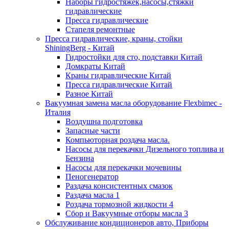
Наборы гидростяжек,насосы,стяжки
гидравлические
Пресса гидравлические
Стапеля ремонтные
Пресса гидравлические, краны, стойки
ShiningBerg - Китай
Гидростойки для сто, подставки Китай
Домкраты Китай
Краны гидравлические Китай
Пресса гидравлические Китай
Разное Китай
Вакуумная замена масла оборудование Flexbimeс -
Италия
Воздушна подготовка
Запасные части
Компьюторная роздача масла.
Насосы для перекачки Дизельного топлива и
Бензина
Насосы для перекачки мочевины
Пеногенератор
Раздача консистентных смазок
Раздача масла 1
Роздача тормозной жидкости 4
Сбор и Вакуумные отборы масла 3
Обслуживание кондиционеров авто, Приборы