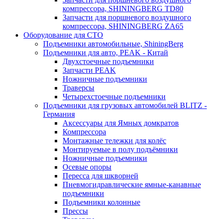
компрессора, SHININGBERG TD80
Запчасти для поршневого воздушного
компрессора, SHININGBERG ZA65
Оборудование для СТО
Подъемники автомобильные, ShiningBerg
Подъемники для авто, PEAK - Китай
Двухстоечные подъемники
Запчасти PEAK
Ножничные подъемники
Траверсы
Четырехстоечные подъемники
Подъемники для грузовых автомобилей BLITZ -
Германия
Аксессуары для Ямных домкратов
Компрессора
Монтажные тележки для колёс
Монтируемые в полу подъёмники
Ножничные подъемники
Осевые опоры
Пересса для шкворней
Пневмогидравлические ямные-канавные
подъемники
Подъемники колонные
Прессы