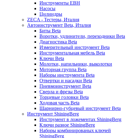
Инструменты EBH
Насосы
Цилиндры
ZECA - Тестеры, Италия
Автоинструмент Beta, Италия
Биты Beta
Воротки, удлинители, переходники Beta
Диагностика Beta
Измерительный инструмент Beta
Инструментальная мебель Beta
Ключи Beta
Молотки, напильники, выколотки
Моторная группа Beta
Наборы инструмента Beta
Отвертки и насадки Beta
Пневмоинструмент Beta
Сверла и фрезы Beta
Торцевые головки Beta
Ходовая часть Beta
Шарнирно-губцевый инструмент Beta
Инструмент ShiningBerg
Инструмент в ложементах ShiningBerg
Ключи разное ShiningBerg
Наборы комбинированых ключей
ShiningBerg