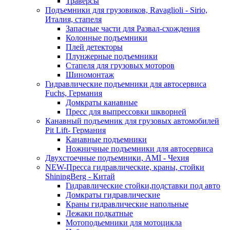
Траверсы
Подъемники для грузовиков, Ravaglioli - Sirio,
Италия, стапеля
Запасные части для Развал-схождения
Колонные подъемники
Плей детекторы
Плунжерные подъемники
Стапеля для грузовых моторов
Шиномонтаж
Гидравлические подъемники для автосервиса
Fuchs, Германия
Домкраты канавные
Пресс для выпрессовки шкворней
Канавный подъемник для грузовых автомобилей
Pit Lift- Германия
Канавные подъемники
Ножничные подъемники для автосервиса
Двухстоечные подъемники, АМІ - Чехия
NEW-Пресса гидравлические, краны, стойки
ShiningBerg - Китай
Гидравлические стойки,подставки под авто
Домкраты гидравлические
Краны гидравлические напольные
Лежаки подкатные
Мотоподьемники для мотоцикла