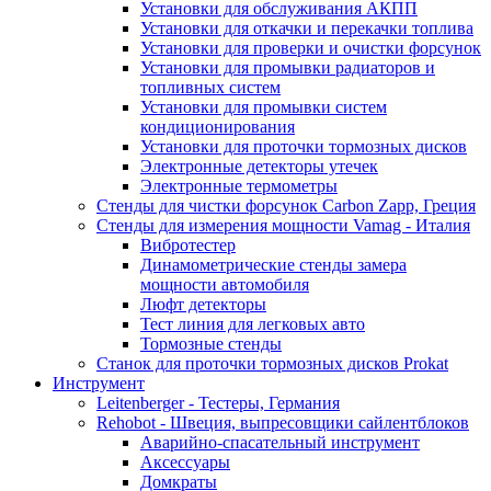
Установки для обслуживания АКПП
Установки для откачки и перекачки топлива
Установки для проверки и очистки форсунок
Установки для промывки радиаторов и
топливных систем
Установки для промывки систем
кондиционирования
Установки для проточки тормозных дисков
Электронные детекторы утечек
Электронные термометры
Стенды для чистки форсунок Carbon Zapp, Греция
Стенды для измерения мощности Vamag - Италия
Вибротестер
Динамометрические стенды замера
мощности автомобиля
Люфт детекторы
Тест линия для легковых авто
Тормозные стенды
Станок для проточки тормозных дисков Prokat
Инструмент
Leitenberger - Тестеры, Германия
Rehobot - Швеция, выпресовщики сайлентблоков
Аварийно-спасательный инструмент
Аксессуары
Домкраты