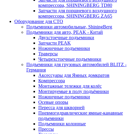
компрессора, SHININGBERG TD80
Запчасти для поршневого воздушного
компрессора, SHININGBERG ZA65
Оборудование для СТО
Подъемники автомобильные, ShiningBerg
Подъемники для авто, PEAK - Китай
Двухстоечные подъемники
Запчасти PEAK
Ножничные подъемники
Траверсы
Четырехстоечные подъемники
Подъемники для грузовых автомобилей BLITZ -
Германия
Аксессуары для Ямных домкратов
Компрессора
Монтажные тележки для колёс
Монтируемые в полу подъёмники
Ножничные подъемники
Осевые опоры
Пересса для шкворней
Пневмогидравлические ямные-канавные
подъемники
Подъемники колонные
Прессы