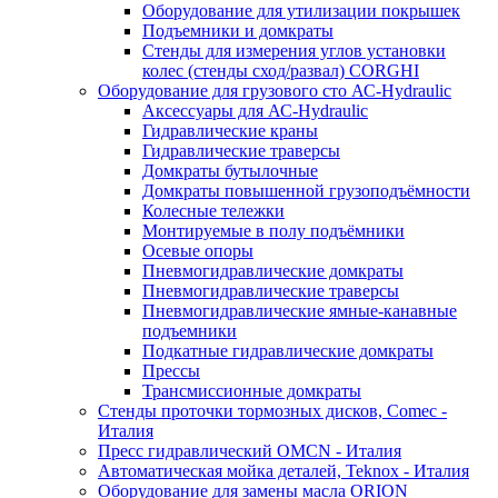
Оборудование для утилизации покрышек
Подъемники и домкраты
Стенды для измерения углов установки
колес (стенды сход/развал) CORGHI
Оборудование для грузового сто АС-Hydraulic
Аксессуары для АС-Hydraulic
Гидравлические краны
Гидравлические траверсы
Домкраты бутылочные
Домкраты повышенной грузоподъёмности
Колесные тележки
Монтируемые в полу подъёмники
Осевые опоры
Пневмогидравлические домкраты
Пневмогидравлические траверсы
Пневмогидравлические ямные-канавные
подъемники
Подкатные гидравлические домкраты
Прессы
Трансмиссионные домкраты
Стенды проточки тормозных дисков, Comec -
Италия
Пресс гидравлический OMCN - Италия
Автоматическая мойка деталей, Teknox - Италия
Оборудование для замены масла ORION