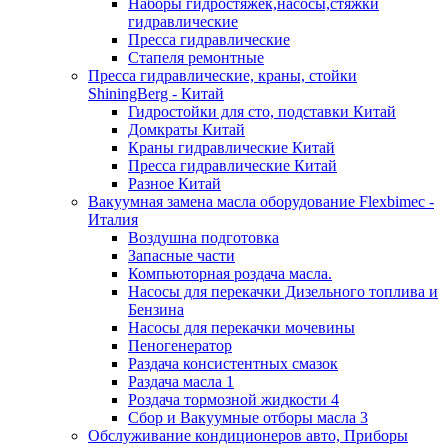
Наборы гидростяжек,насосы,стяжки
гидравлические
Пресса гидравлические
Стапеля ремонтные
Пресса гидравлические, краны, стойки
ShiningBerg - Китай
Гидростойки для сто, подставки Китай
Домкраты Китай
Краны гидравлические Китай
Пресса гидравлические Китай
Разное Китай
Вакуумная замена масла оборудование Flexbimeс -
Италия
Воздушна подготовка
Запасные части
Компьюторная роздача масла.
Насосы для перекачки Дизельного топлива и
Бензина
Насосы для перекачки мочевины
Пеногенератор
Раздача консистентных смазок
Раздача масла 1
Роздача тормозной жидкости 4
Сбор и Вакуумные отборы масла 3
Обслуживание кондиционеров авто, Приборы