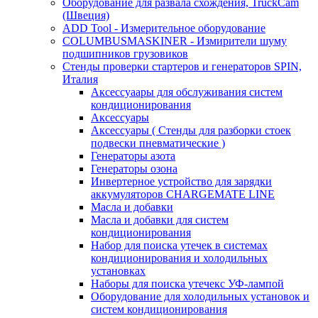
Оборудование для развала схождения, TruckCam
(Швеция)
ADD Tool - Измерительное оборудование
COLUMBUSMASKINER - Измирители шуму
подшипников грузовиков
Стенды проверки стартеров и генераторов SPIN,
Италия
Аксессуаары для обслуживания систем
кондиционирования
Аксессуары
Аксессуары ( Стенды для разборки стоек
подвески пневматические )
Генераторы азота
Генераторы озона
Инвертерное устройство для зарядки
аккумуляторов CHARGEMATE LINE
Масла и добавки
Масла и добавки для систем
кондиционирования
Набор для поиска утечек в системах
кондиционирования и холодильных
установках
Наборы для поиска утечекс УФ-лампой
Оборудование для холодильных установок и
систем кондиционирования