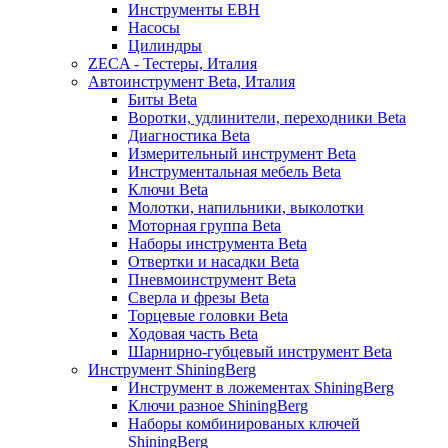
Инструменты EBH
Насосы
Цилиндры
ZECA - Тестеры, Италия
Автоинструмент Beta, Италия
Биты Beta
Воротки, удлинители, переходники Beta
Диагностика Beta
Измерительный инструмент Beta
Инструментальная мебель Beta
Ключи Beta
Молотки, напильники, выколотки
Моторная группа Beta
Наборы инструмента Beta
Отвертки и насадки Beta
Пневмоинструмент Beta
Сверла и фрезы Beta
Торцевые головки Beta
Ходовая часть Beta
Шарнирно-губцевый инструмент Beta
Инструмент ShiningBerg
Инструмент в ложементах ShiningBerg
Ключи разное ShiningBerg
Наборы комбинированых ключей
ShiningBerg