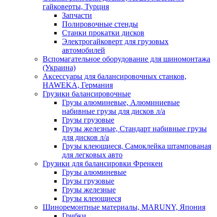
гайковерты, Турция
Запчасти
Полировочные стенды
Станки прокатки дисков
Электрогайковерт для грузовых
автомобилей
Вспомагательное оборудование для шиномонтажа
(Украина)
Аксессуары для балансировочных станков,
HAWEKA, Германия
Грузики балансировочные
Грузы алюминевые, Алюминиевые
набивные грузы для дисков л/а
Грузы грузовые
Грузы железные, Cтандарт набивные грузы
для дисков л/а
Грузы клеющиеся, Самоклейка штампованая
для легковых авто
Грузики для балансировки Френкен
Грузы алюминевые
Грузы грузовые
Грузы железные
Грузы клеющиеся
Шиноремонтные материалы, MARUNY, Япония
Грибки