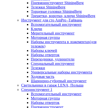
Пневмоинструмент ShiningBerg
Тележки ShiningBerg
Торцевые головки ShiningBerg
Трещетки, воротки, ключи ShiningBerg
Инструмент для сто AmPro -Тайвань
Вспомогательный инструмент
Ключи
Мерительный инструмент
Моторная группа
Наборы инструмента в ложементах(для
тележек)
Наборы ключей
Наборы отверток
Переходники, удлинители
Специальный инструмент
Тележки
Универсальные наборы инструмента
Ходовая часть
Шарнирно-губцевый инструмент
Светильники в гараж LENA, Польша
Специнструмент 1
Вспомогательный инструмент
Моторная группа
Наборы отверток
Пневмоинструмент