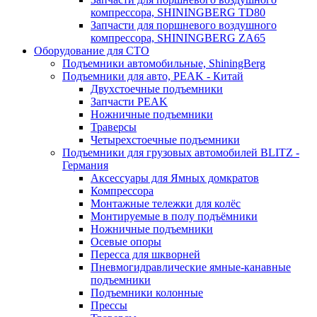
компрессора, SHININGBERG TD80
Запчасти для поршневого воздушного
компрессора, SHININGBERG ZA65
Оборудование для СТО
Подъемники автомобильные, ShiningBerg
Подъемники для авто, PEAK - Китай
Двухстоечные подъемники
Запчасти PEAK
Ножничные подъемники
Траверсы
Четырехстоечные подъемники
Подъемники для грузовых автомобилей BLITZ -
Германия
Аксессуары для Ямных домкратов
Компрессора
Монтажные тележки для колёс
Монтируемые в полу подъёмники
Ножничные подъемники
Осевые опоры
Пересса для шкворней
Пневмогидравлические ямные-канавные
подъемники
Подъемники колонные
Прессы