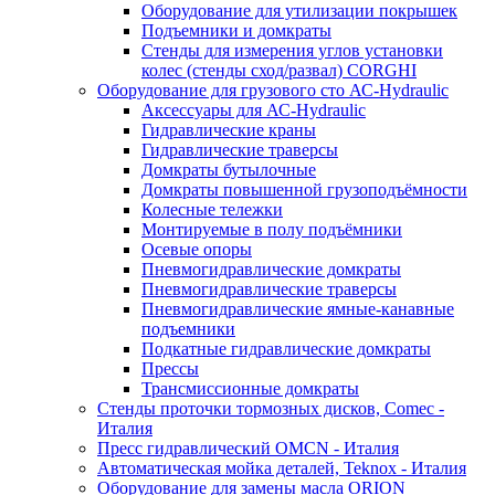
Оборудование для утилизации покрышек
Подъемники и домкраты
Стенды для измерения углов установки
колес (стенды сход/развал) CORGHI
Оборудование для грузового сто АС-Hydraulic
Аксессуары для АС-Hydraulic
Гидравлические краны
Гидравлические траверсы
Домкраты бутылочные
Домкраты повышенной грузоподъёмности
Колесные тележки
Монтируемые в полу подъёмники
Осевые опоры
Пневмогидравлические домкраты
Пневмогидравлические траверсы
Пневмогидравлические ямные-канавные
подъемники
Подкатные гидравлические домкраты
Прессы
Трансмиссионные домкраты
Стенды проточки тормозных дисков, Comec -
Италия
Пресс гидравлический OMCN - Италия
Автоматическая мойка деталей, Teknox - Италия
Оборудование для замены масла ORION