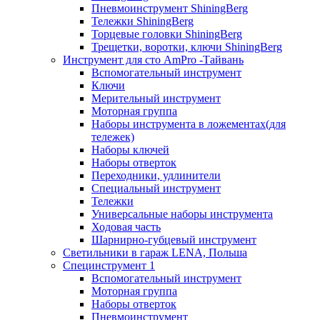
Пневмоинструмент ShiningBerg
Тележки ShiningBerg
Торцевые головки ShiningBerg
Трещетки, воротки, ключи ShiningBerg
Инструмент для сто AmPro -Тайвань
Вспомогательный инструмент
Ключи
Мерительный инструмент
Моторная группа
Наборы инструмента в ложементах(для
тележек)
Наборы ключей
Наборы отверток
Переходники, удлинители
Специальный инструмент
Тележки
Универсальные наборы инструмента
Ходовая часть
Шарнирно-губцевый инструмент
Светильники в гараж LENA, Польша
Специнструмент 1
Вспомогательный инструмент
Моторная группа
Наборы отверток
Пневмоинструмент