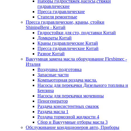
Наборы гидростяжек,насосы,стяжки
гидравлические
Пресса гидравлические
Стапеля ремонтные
Пресса гидравлические, краны, стойки
ShiningBerg - Китай
Гидростойки для сто, подставки Китай
Домкраты Китай
Краны гидравлические Китай
Пресса гидравлические Китай
Разное Китай
Вакуумная замена масла оборудование Flexbimeс -
Италия
Воздушна подготовка
Запасные части
Компьюторная роздача масла.
Насосы для перекачки Дизельного топлива и
Бензина
Насосы для перекачки мочевины
Пеногенератор
Раздача консистентных смазок
Раздача масла 1
Роздача тормозной жидкости 4
Сбор и Вакуумные отборы масла 3
Обслуживание кондиционеров авто, Приборы