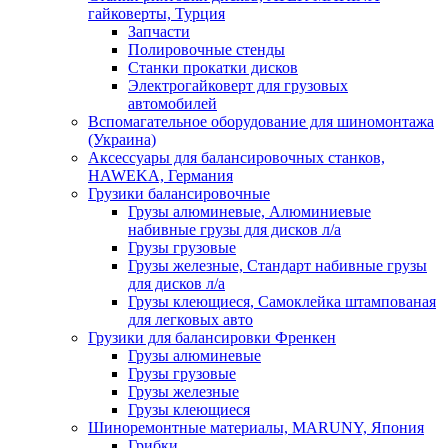
гайковерты, Турция
Запчасти
Полировочные стенды
Станки прокатки дисков
Электрогайковерт для грузовых
автомобилей
Вспомагательное оборудование для шиномонтажа
(Украина)
Аксессуары для балансировочных станков,
HAWEKA, Германия
Грузики балансировочные
Грузы алюминевые, Алюминиевые
набивные грузы для дисков л/а
Грузы грузовые
Грузы железные, Cтандарт набивные грузы
для дисков л/а
Грузы клеющиеся, Самоклейка штампованая
для легковых авто
Грузики для балансировки Френкен
Грузы алюминевые
Грузы грузовые
Грузы железные
Грузы клеющиеся
Шиноремонтные материалы, MARUNY, Япония
Грибки