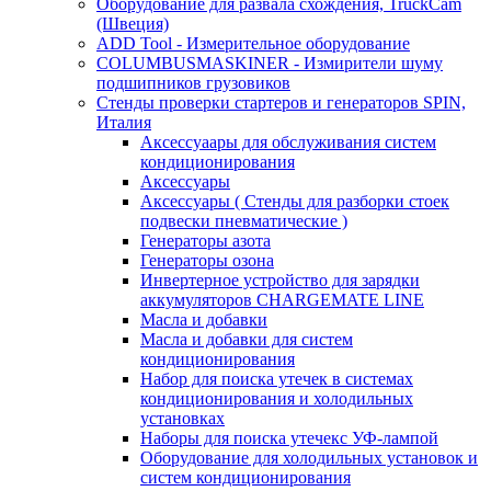
Оборудование для развала схождения, TruckCam
(Швеция)
ADD Tool - Измерительное оборудование
COLUMBUSMASKINER - Измирители шуму
подшипников грузовиков
Стенды проверки стартеров и генераторов SPIN,
Италия
Аксессуаары для обслуживания систем
кондиционирования
Аксессуары
Аксессуары ( Стенды для разборки стоек
подвески пневматические )
Генераторы азота
Генераторы озона
Инвертерное устройство для зарядки
аккумуляторов CHARGEMATE LINE
Масла и добавки
Масла и добавки для систем
кондиционирования
Набор для поиска утечек в системах
кондиционирования и холодильных
установках
Наборы для поиска утечекс УФ-лампой
Оборудование для холодильных установок и
систем кондиционирования