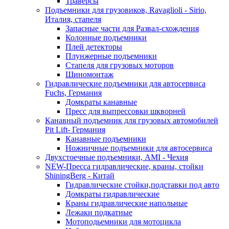
Траверсы
Подъемники для грузовиков, Ravaglioli - Sirio,
Италия, стапеля
Запасные части для Развал-схождения
Колонные подъемники
Плей детекторы
Плунжерные подъемники
Стапеля для грузовых моторов
Шиномонтаж
Гидравлические подъемники для автосервиса
Fuchs, Германия
Домкраты канавные
Пресс для выпрессовки шкворней
Канавный подъемник для грузовых автомобилей
Pit Lift- Германия
Канавные подъемники
Ножничные подъемники для автосервиса
Двухстоечные подъемники, АМІ - Чехия
NEW-Пресса гидравлические, краны, стойки
ShiningBerg - Китай
Гидравлические стойки,подставки под авто
Домкраты гидравлические
Краны гидравлические напольные
Лежаки подкатные
Мотоподьемники для мотоцикла