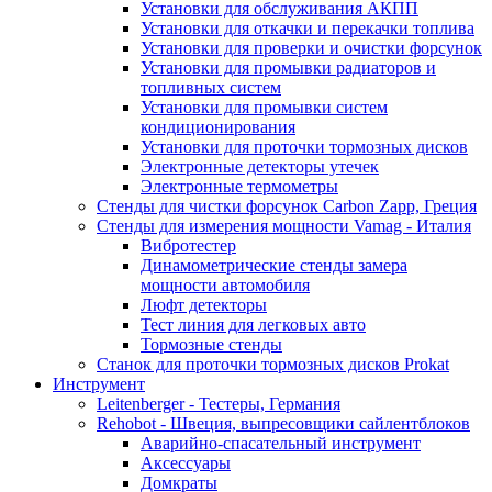
Установки для обслуживания АКПП
Установки для откачки и перекачки топлива
Установки для проверки и очистки форсунок
Установки для промывки радиаторов и
топливных систем
Установки для промывки систем
кондиционирования
Установки для проточки тормозных дисков
Электронные детекторы утечек
Электронные термометры
Стенды для чистки форсунок Carbon Zapp, Греция
Стенды для измерения мощности Vamag - Италия
Вибротестер
Динамометрические стенды замера
мощности автомобиля
Люфт детекторы
Тест линия для легковых авто
Тормозные стенды
Станок для проточки тормозных дисков Prokat
Инструмент
Leitenberger - Тестеры, Германия
Rehobot - Швеция, выпресовщики сайлентблоков
Аварийно-спасательный инструмент
Аксессуары
Домкраты