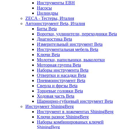
Инструменты EBH
Насосы
Цилиндры
ZECA - Тестеры, Италия
Автоинструмент Beta, Италия
Биты Beta
Воротки, удлинители, переходники Beta
Диагностика Beta
Измерительный инструмент Beta
Инструментальная мебель Beta
Ключи Beta
Молотки, напильники, выколотки
Моторная группа Beta
Наборы инструмента Beta
Отвертки и насадки Beta
Пневмоинструмент Beta
Сверла и фрезы Beta
Торцевые головки Beta
Ходовая часть Beta
Шарнирно-губцевый инструмент Beta
Инструмент ShiningBerg
Инструмент в ложементах ShiningBerg
Ключи разное ShiningBerg
Наборы комбинированых ключей
ShiningBerg