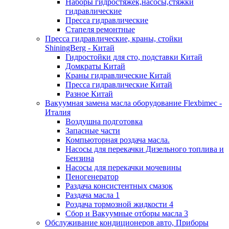
Наборы гидростяжек,насосы,стяжки
гидравлические
Пресса гидравлические
Стапеля ремонтные
Пресса гидравлические, краны, стойки
ShiningBerg - Китай
Гидростойки для сто, подставки Китай
Домкраты Китай
Краны гидравлические Китай
Пресса гидравлические Китай
Разное Китай
Вакуумная замена масла оборудование Flexbimeс -
Италия
Воздушна подготовка
Запасные части
Компьюторная роздача масла.
Насосы для перекачки Дизельного топлива и
Бензина
Насосы для перекачки мочевины
Пеногенератор
Раздача консистентных смазок
Раздача масла 1
Роздача тормозной жидкости 4
Сбор и Вакуумные отборы масла 3
Обслуживание кондиционеров авто, Приборы