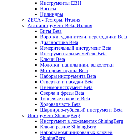
Инструменты EBH
Насосы
Цилиндры
ZECA - Тестеры, Италия
Автоинструмент Beta, Италия
Биты Beta
Воротки, удлинители, переходники Beta
Диагностика Beta
Измерительный инструмент Beta
Инструментальная мебель Beta
Ключи Beta
Молотки, напильники, выколотки
Моторная группа Beta
Наборы инструмента Beta
Отвертки и насадки Beta
Пневмоинструмент Beta
Сверла и фрезы Beta
Торцевые головки Beta
Ходовая часть Beta
Шарнирно-губцевый инструмент Beta
Инструмент ShiningBerg
Инструмент в ложементах ShiningBerg
Ключи разное ShiningBerg
Наборы комбинированых ключей
ShiningBerg