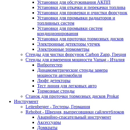
Установки для обслуживания АКПП
Установки для откачки и перекачки топлива
Установки для проверки и очистки форсунок
Установки для промывки радиаторов и
топливных систем
Установки для промывки систем
кондиционирования
Установки для проточки тормозных дисков
Электронные детекторы утечек
Электронные термометры
Стенды для чистки форсунок Carbon Zapp, Греция
Стенды для измерения мощности Vamag - Италия
Вибротестер
Динамометрические стенды замера
мощности автомобиля
Люфт детекторы
Тест линия для легковых авто
Тормозные стенды
Станок для проточки тормозных дисков Prokat
Инструмент
Leitenberger - Тестеры, Германия
Rehobot - Швеция, выпресовщики сайлентблоков
Аварийно-спасательный инструмент
Аксессуары
Домкраты