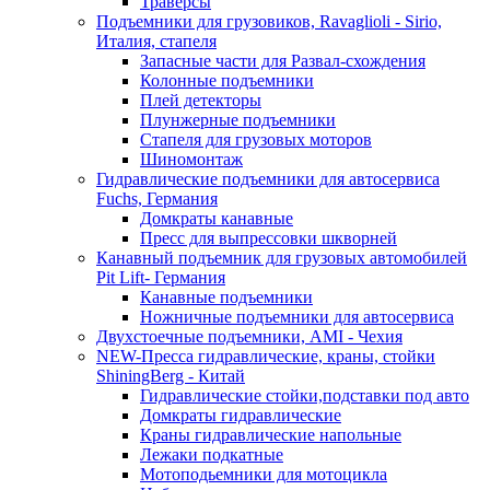
Траверсы
Подъемники для грузовиков, Ravaglioli - Sirio,
Италия, стапеля
Запасные части для Развал-схождения
Колонные подъемники
Плей детекторы
Плунжерные подъемники
Стапеля для грузовых моторов
Шиномонтаж
Гидравлические подъемники для автосервиса
Fuchs, Германия
Домкраты канавные
Пресс для выпрессовки шкворней
Канавный подъемник для грузовых автомобилей
Pit Lift- Германия
Канавные подъемники
Ножничные подъемники для автосервиса
Двухстоечные подъемники, АМІ - Чехия
NEW-Пресса гидравлические, краны, стойки
ShiningBerg - Китай
Гидравлические стойки,подставки под авто
Домкраты гидравлические
Краны гидравлические напольные
Лежаки подкатные
Мотоподьемники для мотоцикла