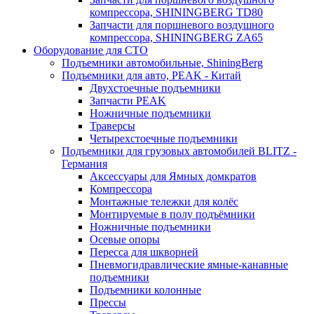
компрессора, SHININGBERG TD80
Запчасти для поршневого воздушного
компрессора, SHININGBERG ZA65
Оборудование для СТО
Подъемники автомобильные, ShiningBerg
Подъемники для авто, PEAK - Китай
Двухстоечные подъемники
Запчасти PEAK
Ножничные подъемники
Траверсы
Четырехстоечные подъемники
Подъемники для грузовых автомобилей BLITZ -
Германия
Аксессуары для Ямных домкратов
Компрессора
Монтажные тележки для колёс
Монтируемые в полу подъёмники
Ножничные подъемники
Осевые опоры
Пересса для шкворней
Пневмогидравлические ямные-канавные
подъемники
Подъемники колонные
Прессы