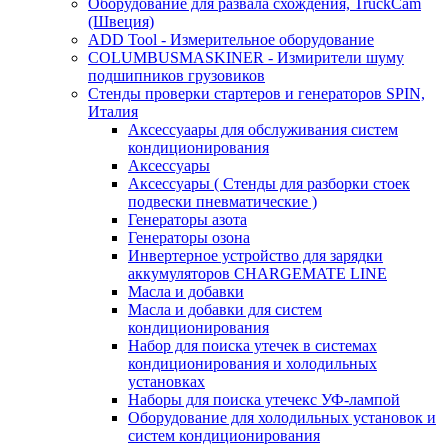
Оборудование для развала схождения, TruckCam
(Швеция)
ADD Tool - Измерительное оборудование
COLUMBUSMASKINER - Измирители шуму
подшипников грузовиков
Стенды проверки стартеров и генераторов SPIN,
Италия
Аксессуаары для обслуживания систем
кондиционирования
Аксессуары
Аксессуары ( Стенды для разборки стоек
подвески пневматические )
Генераторы азота
Генераторы озона
Инвертерное устройство для зарядки
аккумуляторов CHARGEMATE LINE
Масла и добавки
Масла и добавки для систем
кондиционирования
Набор для поиска утечек в системах
кондиционирования и холодильных
установках
Наборы для поиска утечекс УФ-лампой
Оборудование для холодильных установок и
систем кондиционирования