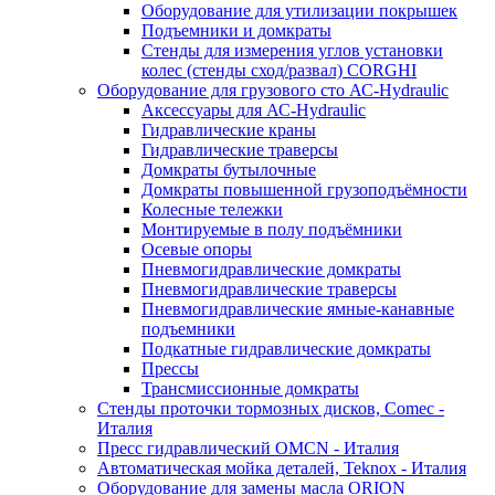
Оборудование для утилизации покрышек
Подъемники и домкраты
Стенды для измерения углов установки
колес (стенды сход/развал) CORGHI
Оборудование для грузового сто АС-Hydraulic
Аксессуары для АС-Hydraulic
Гидравлические краны
Гидравлические траверсы
Домкраты бутылочные
Домкраты повышенной грузоподъёмности
Колесные тележки
Монтируемые в полу подъёмники
Осевые опоры
Пневмогидравлические домкраты
Пневмогидравлические траверсы
Пневмогидравлические ямные-канавные
подъемники
Подкатные гидравлические домкраты
Прессы
Трансмиссионные домкраты
Стенды проточки тормозных дисков, Comec -
Италия
Пресс гидравлический OMCN - Италия
Автоматическая мойка деталей, Teknox - Италия
Оборудование для замены масла ORION