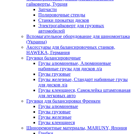
гайковерты, Турция
Запчасти
Полировочные стенды
Станки прокатки дисков
Электрогайковерт для грузовых
автомобилей
Вспомагательное оборудование для шиномонтажа
(Украина)
Аксессуары для балансировочных станков,
HAWEKA, Германия
Грузики балансировочные
Грузы алюминевые, Алюминиевые
набивные грузы для дисков л/а
Грузы грузовые
Грузы железные, Cтандарт набивные грузы
для дисков л/а
Грузы клеющиеся, Самоклейка штампованая
для легковых авто
Грузики для балансировки Френкен
Грузы алюминевые
Грузы грузовые
Грузы железные
Грузы клеющиеся
Шиноремонтные материалы, MARUNY, Япония
Грибки