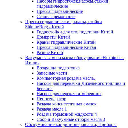
Наборы гидростяжек,насосы,стяжки
гидравлические
Пресса гидравлические
Стапеля ремонтные
Пресса гидравлические, краны, стойки
ShiningBerg - Китай
Гидростойки для сто, подставки Китай
Домкраты Китай
Краны гидравлические Китай
Пресса гидравлические Китай
Разное Китай
Вакуумная замена масла оборудование Flexbimeс -
Италия
Воздушна подготовка
Запасные части
Компьюторная роздача масла.
Насосы для перекачки Дизельного топлива и
Бензина
Насосы для перекачки мочевины
Пеногенератор
Раздача консистентных смазок
Раздача масла 1
Роздача тормозной жидкости 4
Сбор и Вакуумные отборы масла 3
Обслуживание кондиционеров авто, Приборы