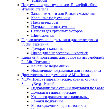
Траверсы
Подъемники для грузовиков, Ravaglioli - Sirio,
Италия, стапеля
Запасные части для Развал-схождения
Колонные подъемники
Плей детекторы
Плунжерные подъемники
Стапеля для грузовых моторов
Шиномонтаж
Гидравлические подъемники для автосервиса
Fuchs, Германия
Домкраты канавные
Пресс для выпрессовки шкворней
Канавный подъемник для грузовых автомобилей
Pit Lift- Германия
Канавные подъемники
Ножничные подъемники для автосервиса
Двухстоечные подъемники, АМІ - Чехия
NEW-Пресса гидравлические, краны, стойки
ShiningBerg - Китай
Гидравлические стойки,подставки под авто
Домкраты гидравлические
Краны гидравлические напольные
Лежаки подкатные
Мотоподьемники для мотоцикла