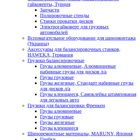
гайковерты, Турция
Запчасти
Полировочные стенды
Станки прокатки дисков
Электрогайковерт для грузовых
автомобилей
Вспомагательное оборудование для шиномонтажа
(Украина)
Аксессуары для балансировочных станков,
HAWEKA, Германия
Грузики балансировочные
Грузы алюминевые, Алюминиевые
набивные грузы для дисков л/а
Грузы грузовые
Грузы железные, Cтандарт набивные грузы
для дисков л/а
Грузы клеющиеся, Самоклейка штампованая
для легковых авто
Грузики для балансировки Френкен
Грузы алюминевые
Грузы грузовые
Грузы железные
Грузы клеющиеся
Шиноремонтные материалы, MARUNY, Япония
Грибки