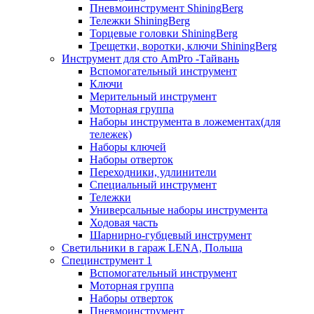
Пневмоинструмент ShiningBerg
Тележки ShiningBerg
Торцевые головки ShiningBerg
Трещетки, воротки, ключи ShiningBerg
Инструмент для сто AmPro -Тайвань
Вспомогательный инструмент
Ключи
Мерительный инструмент
Моторная группа
Наборы инструмента в ложементах(для
тележек)
Наборы ключей
Наборы отверток
Переходники, удлинители
Специальный инструмент
Тележки
Универсальные наборы инструмента
Ходовая часть
Шарнирно-губцевый инструмент
Светильники в гараж LENA, Польша
Специнструмент 1
Вспомогательный инструмент
Моторная группа
Наборы отверток
Пневмоинструмент