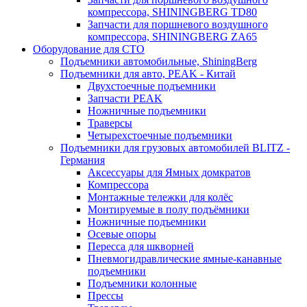
компрессора, SHININGBERG TD80
Запчасти для поршневого воздушного
компрессора, SHININGBERG ZA65
Оборудование для СТО
Подъемники автомобильные, ShiningBerg
Подъемники для авто, PEAK - Китай
Двухстоечные подъемники
Запчасти PEAK
Ножничные подъемники
Траверсы
Четырехстоечные подъемники
Подъемники для грузовых автомобилей BLITZ -
Германия
Аксессуары для Ямных домкратов
Компрессора
Монтажные тележки для колёс
Монтируемые в полу подъёмники
Ножничные подъемники
Осевые опоры
Пересса для шкворней
Пневмогидравлические ямные-канавные
подъемники
Подъемники колонные
Прессы