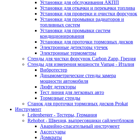
Установки для обслуживания АКПП
Установки для откачки и перекачки топлива
Установки для проверки и очистки форсунок
Установки для промывки радиаторов и
топливных систем
Установки для промывки систем
кондиционирования
Установки для проточки тормозных дисков
Электронные детекторы утечек
Электронные термометры
Стенды для чистки форсунок Carbon Zapp, Греция
Стенды для измерения мощности Vamag - Италия
Вибротестер
Динамометрические стенды замера
мощности автомобиля
Люфт детекторы
Тест линия для легковых авто
Тормозные стенды
Станок для проточки тормозных дисков Prokat
Инструмент
Leitenberger - Тестеры, Германия
Rehobot - Швеция, выпресовщики сайлентблоков
Аварийно-спасательный инструмент
Аксессуары
Домкраты