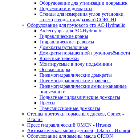
Оборудование для утилизации покрышек
Подъемники и домкраты
Стенды для измерения углов установки
колес (стенды сход/развал) CORGHI
Оборудование для грузового сто АС-Hydraulic
Аксессуары для АС-Hydraulic
Гидравлические краны
Гидравлические траверсы
Домкраты бутылочные
Домкраты повышенной грузоподъёмности
Колесные тележки
Монтируемые в полу подъёмники
Осевые опоры
Пневмогидравлические домкраты
Пневмогидравлические траверсы
Пневмогидравлические ямные-канавные
подъемники
Подкатные гидравлические домкраты
Прессы
Трансмиссионные домкраты
Стенды проточки тормозных дисков, Comec -
Италия
Пресс гидравлический OMCN - Италия
Автоматическая мойка деталей, Teknox - Италия
Оборудование для замены масла ORION