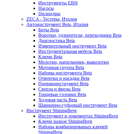
Инструменты EBH
Насосы
Цилиндры
ZECA - Тестеры, Италия
Автоинструмент Beta, Италия
Биты Beta
Воротки, удлинители, переходники Beta
Диагностика Beta
Измерительный инструмент Beta
Инструментальная мебель Beta
Ключи Beta
Молотки, напильники, выколотки
Моторная группа Beta
Наборы инструмента Beta
Отвертки и насадки Beta
Пневмоинструмент Beta
Сверла и фрезы Beta
Торцевые головки Beta
Ходовая часть Beta
Шарнирно-губцевый инструмент Beta
Инструмент ShiningBerg
Инструмент в ложементах ShiningBerg
Ключи разное ShiningBerg
Наборы комбинированых ключей
ShiningBerg