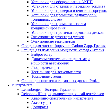
Установки для обслуживания АКПП
Установки для откачки и перекачки топлива
Установки для проверки и очистки форсунок
Установки для промывки радиаторов и
топливных систем
Установки для промывки систем
кондиционирования
Установки для проточки тормозных дисков
Электронные детекторы утечек
Электронные термометры
Стенды для чистки форсунок Carbon Zapp, Греция
Стенды для измерения мощности Vamag - Италия
Вибротестер
Динамометрические стенды замера
мощности автомобиля
Люфт детекторы
Тест линия для легковых авто
Тормозные стенды
Станок для проточки тормозных дисков Prokat
Инструмент
Leitenberger - Тестеры, Германия
Rehobot - Швеция, выпресовщики сайлентблоков
Аварийно-спасательный инструмент
Аксессуары
Домкраты