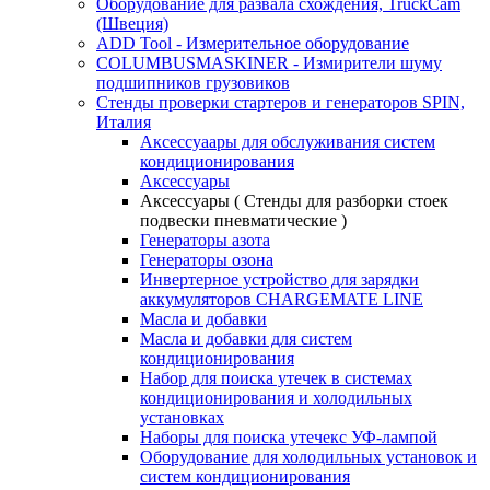
Оборудование для развала схождения, TruckCam
(Швеция)
ADD Tool - Измерительное оборудование
COLUMBUSMASKINER - Измирители шуму
подшипников грузовиков
Стенды проверки стартеров и генераторов SPIN,
Италия
Аксессуаары для обслуживания систем
кондиционирования
Аксессуары
Аксессуары ( Стенды для разборки стоек
подвески пневматические )
Генераторы азота
Генераторы озона
Инвертерное устройство для зарядки
аккумуляторов CHARGEMATE LINE
Масла и добавки
Масла и добавки для систем
кондиционирования
Набор для поиска утечек в системах
кондиционирования и холодильных
установках
Наборы для поиска утечекс УФ-лампой
Оборудование для холодильных установок и
систем кондиционирования