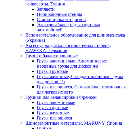
гайковерты, Турция
Запчасти
Полировочные стенды
Станки прокатки дисков
Электрогайковерт для грузовых
автомобилей
Вспомагательное оборудование для шиномонтажа
(Украина)
Аксессуары для балансировочных станков,
HAWEKA, Германия
Грузики балансировочные
Грузы алюминевые, Алюминиевые
набивные грузы для дисков л/а
Грузы грузовые
Грузы железные, Cтандарт набивные грузы
для дисков л/а
Грузы клеющиеся, Самоклейка штампованая
для легковых авто
Грузики для балансировки Френкен
Грузы алюминевые
Грузы грузовые
Грузы железные
Грузы клеющиеся
Шиноремонтные материалы, MARUNY, Япония
Грибки