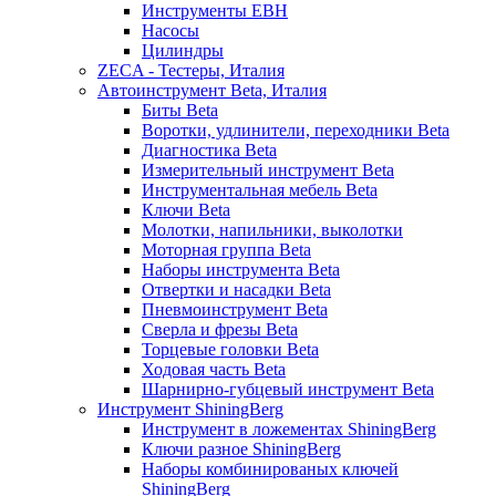
Инструменты EBH
Насосы
Цилиндры
ZECA - Тестеры, Италия
Автоинструмент Beta, Италия
Биты Beta
Воротки, удлинители, переходники Beta
Диагностика Beta
Измерительный инструмент Beta
Инструментальная мебель Beta
Ключи Beta
Молотки, напильники, выколотки
Моторная группа Beta
Наборы инструмента Beta
Отвертки и насадки Beta
Пневмоинструмент Beta
Сверла и фрезы Beta
Торцевые головки Beta
Ходовая часть Beta
Шарнирно-губцевый инструмент Beta
Инструмент ShiningBerg
Инструмент в ложементах ShiningBerg
Ключи разное ShiningBerg
Наборы комбинированых ключей
ShiningBerg