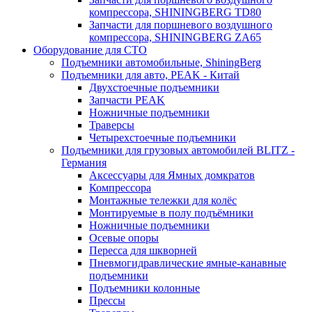
компрессора, SHININGBERG TD80
Запчасти для поршневого воздушного
компрессора, SHININGBERG ZA65
Оборудование для СТО
Подъемники автомобильные, ShiningBerg
Подъемники для авто, PEAK - Китай
Двухстоечные подъемники
Запчасти PEAK
Ножничные подъемники
Траверсы
Четырехстоечные подъемники
Подъемники для грузовых автомобилей BLITZ -
Германия
Аксессуары для Ямных домкратов
Компрессора
Монтажные тележки для колёс
Монтируемые в полу подъёмники
Ножничные подъемники
Осевые опоры
Пересса для шкворней
Пневмогидравлические ямные-канавные
подъемники
Подъемники колонные
Прессы