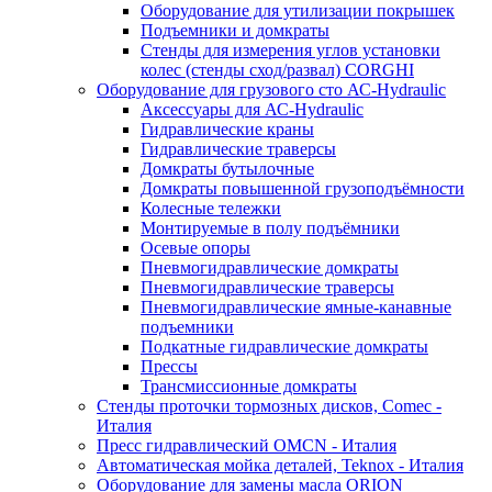
Оборудование для утилизации покрышек
Подъемники и домкраты
Стенды для измерения углов установки
колес (стенды сход/развал) CORGHI
Оборудование для грузового сто АС-Hydraulic
Аксессуары для АС-Hydraulic
Гидравлические краны
Гидравлические траверсы
Домкраты бутылочные
Домкраты повышенной грузоподъёмности
Колесные тележки
Монтируемые в полу подъёмники
Осевые опоры
Пневмогидравлические домкраты
Пневмогидравлические траверсы
Пневмогидравлические ямные-канавные
подъемники
Подкатные гидравлические домкраты
Прессы
Трансмиссионные домкраты
Стенды проточки тормозных дисков, Comec -
Италия
Пресс гидравлический OMCN - Италия
Автоматическая мойка деталей, Teknox - Италия
Оборудование для замены масла ORION