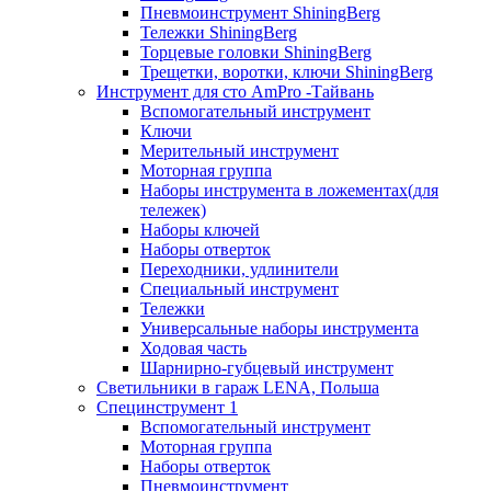
Пневмоинструмент ShiningBerg
Тележки ShiningBerg
Торцевые головки ShiningBerg
Трещетки, воротки, ключи ShiningBerg
Инструмент для сто AmPro -Тайвань
Вспомогательный инструмент
Ключи
Мерительный инструмент
Моторная группа
Наборы инструмента в ложементах(для
тележек)
Наборы ключей
Наборы отверток
Переходники, удлинители
Специальный инструмент
Тележки
Универсальные наборы инструмента
Ходовая часть
Шарнирно-губцевый инструмент
Светильники в гараж LENA, Польша
Специнструмент 1
Вспомогательный инструмент
Моторная группа
Наборы отверток
Пневмоинструмент