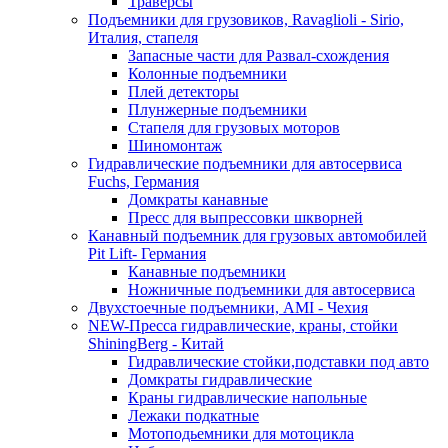
Траверсы
Подъемники для грузовиков, Ravaglioli - Sirio,
Италия, стапеля
Запасные части для Развал-схождения
Колонные подъемники
Плей детекторы
Плунжерные подъемники
Стапеля для грузовых моторов
Шиномонтаж
Гидравлические подъемники для автосервиса
Fuchs, Германия
Домкраты канавные
Пресс для выпрессовки шкворней
Канавный подъемник для грузовых автомобилей
Pit Lift- Германия
Канавные подъемники
Ножничные подъемники для автосервиса
Двухстоечные подъемники, АМІ - Чехия
NEW-Пресса гидравлические, краны, стойки
ShiningBerg - Китай
Гидравлические стойки,подставки под авто
Домкраты гидравлические
Краны гидравлические напольные
Лежаки подкатные
Мотоподьемники для мотоцикла