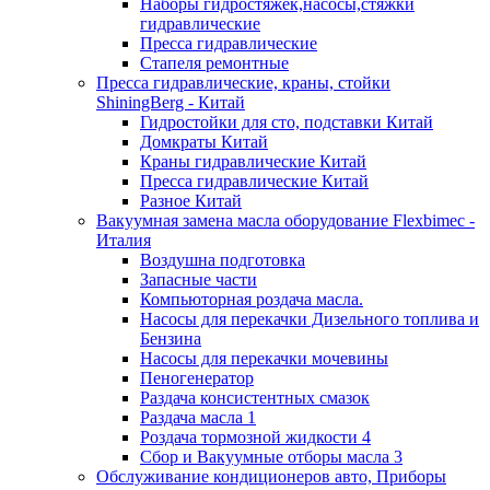
Наборы гидростяжек,насосы,стяжки
гидравлические
Пресса гидравлические
Стапеля ремонтные
Пресса гидравлические, краны, стойки
ShiningBerg - Китай
Гидростойки для сто, подставки Китай
Домкраты Китай
Краны гидравлические Китай
Пресса гидравлические Китай
Разное Китай
Вакуумная замена масла оборудование Flexbimeс -
Италия
Воздушна подготовка
Запасные части
Компьюторная роздача масла.
Насосы для перекачки Дизельного топлива и
Бензина
Насосы для перекачки мочевины
Пеногенератор
Раздача консистентных смазок
Раздача масла 1
Роздача тормозной жидкости 4
Сбор и Вакуумные отборы масла 3
Обслуживание кондиционеров авто, Приборы