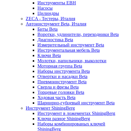
Инструменты EBH
Насосы
Цилиндры
ZECA - Тестеры, Италия
Автоинструмент Beta, Италия
Биты Beta
Воротки, удлинители, переходники Beta
Диагностика Beta
Измерительный инструмент Beta
Инструментальная мебель Beta
Ключи Beta
Молотки, напильники, выколотки
Моторная группа Beta
Наборы инструмента Beta
Отвертки и насадки Beta
Пневмоинструмент Beta
Сверла и фрезы Beta
Торцевые головки Beta
Ходовая часть Beta
Шарнирно-губцевый инструмент Beta
Инструмент ShiningBerg
Инструмент в ложементах ShiningBerg
Ключи разное ShiningBerg
Наборы комбинированых ключей
ShiningBerg