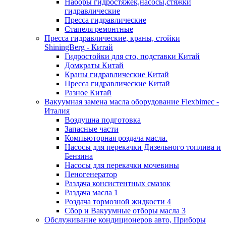
Наборы гидростяжек,насосы,стяжки
гидравлические
Пресса гидравлические
Стапеля ремонтные
Пресса гидравлические, краны, стойки
ShiningBerg - Китай
Гидростойки для сто, подставки Китай
Домкраты Китай
Краны гидравлические Китай
Пресса гидравлические Китай
Разное Китай
Вакуумная замена масла оборудование Flexbimeс -
Италия
Воздушна подготовка
Запасные части
Компьюторная роздача масла.
Насосы для перекачки Дизельного топлива и
Бензина
Насосы для перекачки мочевины
Пеногенератор
Раздача консистентных смазок
Раздача масла 1
Роздача тормозной жидкости 4
Сбор и Вакуумные отборы масла 3
Обслуживание кондиционеров авто, Приборы