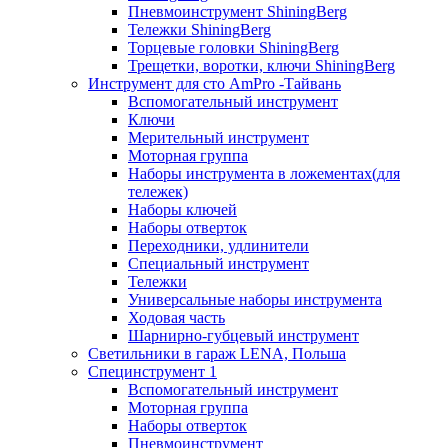
Пневмоинструмент ShiningBerg
Тележки ShiningBerg
Торцевые головки ShiningBerg
Трещетки, воротки, ключи ShiningBerg
Инструмент для сто AmPro -Тайвань
Вспомогательный инструмент
Ключи
Мерительный инструмент
Моторная группа
Наборы инструмента в ложементах(для
тележек)
Наборы ключей
Наборы отверток
Переходники, удлинители
Специальный инструмент
Тележки
Универсальные наборы инструмента
Ходовая часть
Шарнирно-губцевый инструмент
Светильники в гараж LENA, Польша
Специнструмент 1
Вспомогательный инструмент
Моторная группа
Наборы отверток
Пневмоинструмент