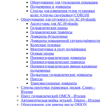
Оборудование для утилизации покрышек
Подъемники и домкраты
Стенды для измерения углов установки
колес (стенды сход/развал) CORGHI
Оборудование для грузового сто АС-Hydraulic
Аксессуары для АС-Hydraulic
Гидравлические краны
Гидравлические траверсы
Домкраты бутылочные
Домкраты повышенной грузоподъёмности
Колесные тележки
Монтируемые в полу подъёмники
Осевые опоры
Пневмогидравлические домкраты
Пневмогидравлические траверсы
Пневмогидравлические ямные-канавные
подъемники
Подкатные гидравлические домкраты
Прессы
Трансмиссионные домкраты
Стенды проточки тормозных дисков, Comec -
Италия
Пресс гидравлический OMCN - Италия
Автоматическая мойка деталей, Teknox - Италия
Оборудование для замены масла ORION