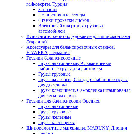
гайковерты, Турция
Запчасти
Полировочные стенды
Станки прокатки дисков
Электрогайковерт для грузовых
автомобилей
Вспомагательное оборудование для шиномонтажа
(Украина)
Аксессуары для балансировочных станков,
HAWEKA, Германия
Грузики балансировочные
Грузы алюминевые, Алюминиевые
набивные грузы для дисков л/а
Грузы грузовые
Грузы железные, Cтандарт набивные грузы
для дисков л/а
Грузы клеющиеся, Самоклейка штампованая
для легковых авто
Грузики для балансировки Френкен
Грузы алюминевые
Грузы грузовые
Грузы железные
Грузы клеющиеся
Шиноремонтные материалы, MARUNY, Япония
Грибки