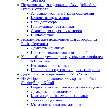
Траверсы
Подъемники для грузовиков, Ravaglioli - Sirio,
Италия, стапеля
Запасные части для Развал-схождения
Колонные подъемники
Плей детекторы
Плунжерные подъемники
Стапеля для грузовых моторов
Шиномонтаж
Гидравлические подъемники для автосервиса
Fuchs, Германия
Домкраты канавные
Пресс для выпрессовки шкворней
Канавный подъемник для грузовых автомобилей
Pit Lift- Германия
Канавные подъемники
Ножничные подъемники для автосервиса
Двухстоечные подъемники, АМІ - Чехия
NEW-Пресса гидравлические, краны, стойки
ShiningBerg - Китай
Гидравлические стойки,подставки под авто
Домкраты гидравлические
Краны гидравлические напольные
Лежаки подкатные
Мотоподьемники для мотоцикла