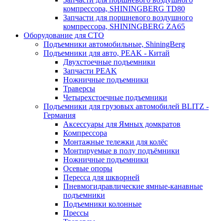
компрессора, SHININGBERG TD80
Запчасти для поршневого воздушного
компрессора, SHININGBERG ZA65
Оборудование для СТО
Подъемники автомобильные, ShiningBerg
Подъемники для авто, PEAK - Китай
Двухстоечные подъемники
Запчасти PEAK
Ножничные подъемники
Траверсы
Четырехстоечные подъемники
Подъемники для грузовых автомобилей BLITZ -
Германия
Аксессуары для Ямных домкратов
Компрессора
Монтажные тележки для колёс
Монтируемые в полу подъёмники
Ножничные подъемники
Осевые опоры
Пересса для шкворней
Пневмогидравлические ямные-канавные
подъемники
Подъемники колонные
Прессы