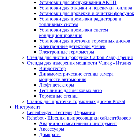
Установки для обслуживания АКПП
Установки для откачки и перекачки топлива
Установки для проверки и очистки форсунок
Установки для промывки радиаторов и
топливных систем
Установки для промывки систем
кондиционирования
Установки для проточки тормозных дисков
Электронные детекторы утечек
Электронные термометры
Стенды для чистки форсунок Carbon Zapp, Греция
Стенды для измерения мощности Vamag - Италия
Вибротестер
Динамометрические стенды замера
мощности автомобиля
Люфт детекторы
Тест линия для легковых авто
Тормозные стенды
Станок для проточки тормозных дисков Prokat
Инструмент
Leitenberger - Тестеры, Германия
Rehobot - Швеция, выпресовщики сайлентблоков
Аварийно-спасательный инструмент
Аксессуары
Домкраты