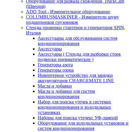
Оборудование для развала схождения, TruckCam
(Швеция)
ADD Tool - Измерительное оборудование
COLUMBUSMASKINER - Измирители шуму
подшипников грузовиков
Стенды проверки стартеров и генераторов SPIN,
Италия
Аксессуаары для обслуживания систем
кондиционирования
Аксессуары
Аксессуары ( Стенды для разборки стоек
подвески пневматические )
Генераторы азота
Генераторы озона
Инвертерное устройство для зарядки
аккумуляторов CHARGEMATE LINE
Масла и добавки
Масла и добавки для систем
кондиционирования
Набор для поиска утечек в системах
кондиционирования и холодильных
установках
Наборы для поиска утечекс УФ-лампой
Оборудование для холодильных установок и
систем кондиционирования