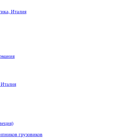
тика, Италия
ермания
 Италия
веция)
ников грузовиков