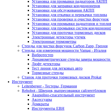
Установка для промывки радиаторов АКПП
Установки для заправки кондиционеров
Установки для обслуживания АКПП
Установки для откачки и перекачки топлива
Установки для проверки и очистки форсунок
Установки для промывки радиаторов и топли
Установки для промывки систем кондициони
Установки для проточки тормозных дисков
Электронные детекторы утечек
Электронные термометры
Стенды для чистки форсунок Carbon Zapp, Греция
Стенды для измерения мощности Vamag - Италия
Вибротестер
Динамометрические стенды замера мощности
Люфт детекторы
Тест линия для легковых авто
Тормозные стенды
Станок для проточки тормозных дисков Prokat
Инструмент
Leitenberger - Тестеры, Германия
Rehobot - Швеция, выпресовщики сайлентблоков
Аварийно-спасательный инструмент
Аксессуары
Домкраты
Инструменты EBH