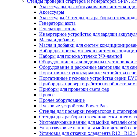
Стенды проверки стартеров и генераторов SPIN, И
Аксессуаары для обслуживания систем конд
Аксессуары
Аксессуары ( Стенды для разборки стоек подв
Генераторы азота
Генераторы озона
Инвертерное устройство для зарядки акку
Масла и добавки
Масла и добавки для систем кондиционирова
Набор для поиска утечек в системах кондици
Наборы для поиска утечекс УФ-лампой
Оборудование для холодильных установок и 
Оборудование и расходные материалы для са
Портативные пуско-зарядные устройства се
Портативные пусковые устройства серии E
Прибор для проверки работоспособности ком
Приборы для проверки света фар
Прочее
Прочее оборудование
Пусковые устройства Power Pack
Стенды для проверки генераторов и стартеро
Стенды для разборки стоек подвески пневмат
Ультразвуковые ванны для мойки деталей с
Ультразвуковые ванны для мойки деталей с
Установка для откачки хладагента R12 - R134