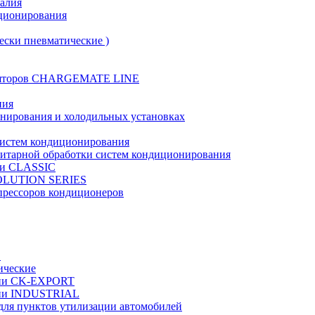
талия
иционирования
ески пневматические )
муляторов CHARGEMATE LINE
ния
онирования и холодильных установках
систем кондиционирования
нитарной обработки систем кондиционирования
рии CLASSIC
VOLUTION SERIES
прессоров кондиционеров
в
ические
ерии CK-EXPORT
ерии INDUSTRIAL
 для пунктов утилизации автомобилей