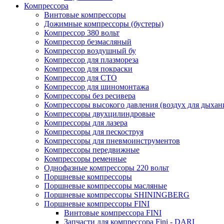
Компрессора
Винтовые компрессоры
Дожимные компрессоры (бустеры)
Компрессор 380 вольт
Компрессор безмасляный
Компрессор воздушный бу
Компрессор для плазмореза
Компрессор для покраски
Компрессор для СТО
Компрессор для шиномонтажа
Компрессоры без ресивера
Компрессоры высокого давления (воздух для дыхан
Компрессоры двухцилиндровые
Компрессоры для лазера
Компрессоры для пескоструя
Компрессоры для пневмоинструментов
Компрессоры передвижные
Компрессоры ременные
Однофазные компрессоры 220 вольт
Поршневые компрессоры
Поршневые компрессоры масляные
Поршневые компрессоры SHININGBERG
Поршневые компрессоры FINI
Винтовые компрессора FINI
Запчасти для компрессора Fini - DARI