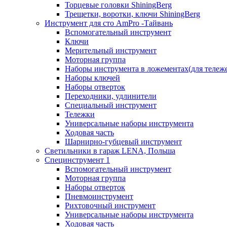
Торцевые головки ShiningBerg
Трещетки, воротки, ключи ShiningBerg
Инструмент для сто AmPro -Тайвань
Вспомогательный инструмент
Ключи
Мерительный инструмент
Моторная группа
Наборы инструмента в ложементах(для тележ
Наборы ключей
Наборы отверток
Переходники, удлинители
Специальный инструмент
Тележки
Универсальные наборы инструмента
Ходовая часть
Шарнирно-губцевый инструмент
Светильники в гараж LENA, Польша
Специнструмент 1
Вспомогательный инструмент
Моторная группа
Наборы отверток
Пневмоинструмент
Рихтовочный инструмент
Универсальные наборы инструмента
Ходовая часть