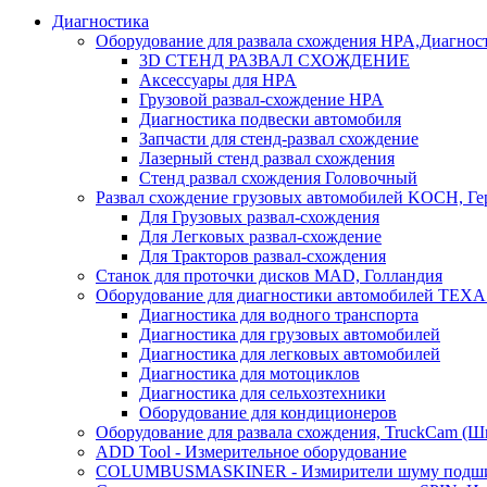
Диагностика
Оборудование для развала схождения HPA,Диагнос
3D СТЕНД РАЗВАЛ СХОЖДЕНИЕ
Аксессуары для HPA
Грузовой развал-схождение HPA
Диагностика подвески автомобиля
Запчасти для стенд-развал схождение
Лазерный стенд развал схождения
Стенд развал схождения Головочный
Развал схождение грузовых автомобилей KOCH, Г
Для Грузовых развал-схождения
Для Легковых развал-схождение
Для Тракторов развал-схождения
Станок для проточки дисков MAD, Голландия
Оборудование для диагностики автомобилей TEXA
Диагностика для водного транспорта
Диагностика для грузовых автомобилей
Диагностика для легковых автомобилей
Диагностика для мотоциклов
Диагностика для сельхозтехники
Оборудование для кондиционеров
Оборудование для развала схождения, TruckCam (Ш
ADD Tool - Измерительное оборудование
COLUMBUSMASKINER - Измирители шуму подшип