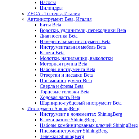
Насосы
Цилиндры
ZECA - Тестеры, Италия
Автоинструмент Beta, Италия
Биты Beta
Воротки, удлинители, переходники Beta
Диагностика Beta
Измерительный инструмент Beta
Инструментальная мебель Beta
Ключи Beta
Молотки, напильники, выколотки
Моторная группа Beta
Наборы инструмента Beta
Отвертки и насадки Beta
Пневмоинструмент Beta
Сверла и фрезы Beta
Торцевые головки Beta
Ходовая часть Beta
Шарнирно-губцевый инструмент Beta
Инструмент ShiningBerg
Инструмент в ложементах ShiningBerg
Ключи разное ShiningBerg
Наборы комбинированых ключей ShiningBerg
Пневмоинструмент ShiningBerg
Тележки ShiningBerg