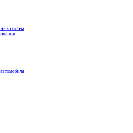
вных систем
рования
 автомобиля