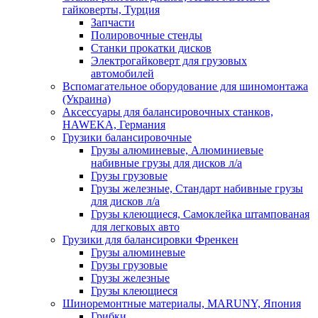
гайковерты, Турция
Запчасти
Полировочные стенды
Станки прокатки дисков
Электрогайковерт для грузовых
автомобилей
Вспомагательное оборудование для шиномонтажа
(Украина)
Аксессуары для балансировочных станков,
HAWEKA, Германия
Грузики балансировочные
Грузы алюминевые, Алюминиевые
набивные грузы для дисков л/а
Грузы грузовые
Грузы железные, Cтандарт набивные грузы
для дисков л/а
Грузы клеющиеся, Самоклейка штампованая
для легковых авто
Грузики для балансировки Френкен
Грузы алюминевые
Грузы грузовые
Грузы железные
Грузы клеющиеся
Шиноремонтные материалы, MARUNY, Япония
Грибки