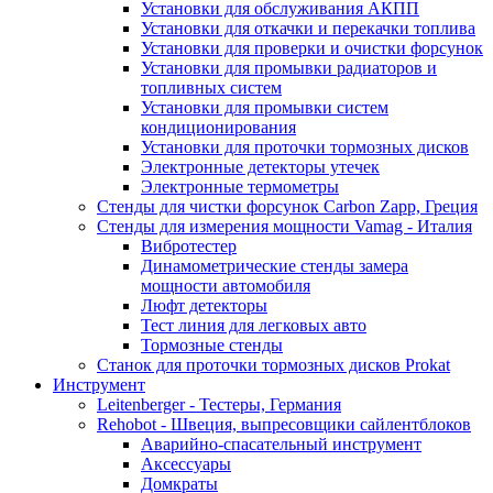
Установки для обслуживания АКПП
Установки для откачки и перекачки топлива
Установки для проверки и очистки форсунок
Установки для промывки радиаторов и
топливных систем
Установки для промывки систем
кондиционирования
Установки для проточки тормозных дисков
Электронные детекторы утечек
Электронные термометры
Стенды для чистки форсунок Carbon Zapp, Греция
Стенды для измерения мощности Vamag - Италия
Вибротестер
Динамометрические стенды замера
мощности автомобиля
Люфт детекторы
Тест линия для легковых авто
Тормозные стенды
Станок для проточки тормозных дисков Prokat
Инструмент
Leitenberger - Тестеры, Германия
Rehobot - Швеция, выпресовщики сайлентблоков
Аварийно-спасательный инструмент
Аксессуары
Домкраты