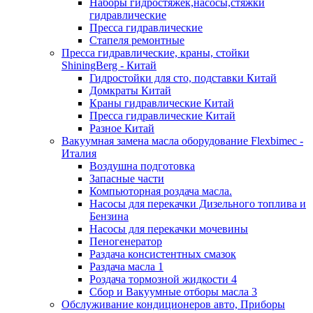
Наборы гидростяжек,насосы,стяжки
гидравлические
Пресса гидравлические
Стапеля ремонтные
Пресса гидравлические, краны, стойки
ShiningBerg - Китай
Гидростойки для сто, подставки Китай
Домкраты Китай
Краны гидравлические Китай
Пресса гидравлические Китай
Разное Китай
Вакуумная замена масла оборудование Flexbimeс -
Италия
Воздушна подготовка
Запасные части
Компьюторная роздача масла.
Насосы для перекачки Дизельного топлива и
Бензина
Насосы для перекачки мочевины
Пеногенератор
Раздача консистентных смазок
Раздача масла 1
Роздача тормозной жидкости 4
Сбор и Вакуумные отборы масла 3
Обслуживание кондиционеров авто, Приборы