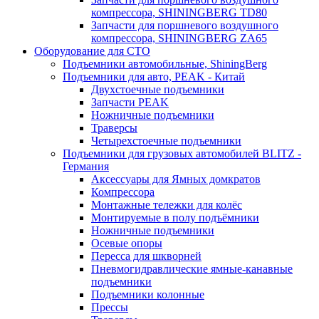
компрессора, SHININGBERG TD80
Запчасти для поршневого воздушного
компрессора, SHININGBERG ZA65
Оборудование для СТО
Подъемники автомобильные, ShiningBerg
Подъемники для авто, PEAK - Китай
Двухстоечные подъемники
Запчасти PEAK
Ножничные подъемники
Траверсы
Четырехстоечные подъемники
Подъемники для грузовых автомобилей BLITZ -
Германия
Аксессуары для Ямных домкратов
Компрессора
Монтажные тележки для колёс
Монтируемые в полу подъёмники
Ножничные подъемники
Осевые опоры
Пересса для шкворней
Пневмогидравлические ямные-канавные
подъемники
Подъемники колонные
Прессы