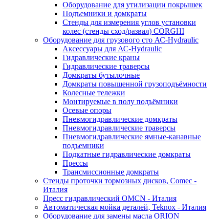
Оборудование для утилизации покрышек
Подъемники и домкраты
Стенды для измерения углов установки
колес (стенды сход/развал) CORGHI
Оборудование для грузового сто АС-Hydraulic
Аксессуары для АС-Hydraulic
Гидравлические краны
Гидравлические траверсы
Домкраты бутылочные
Домкраты повышенной грузоподъёмности
Колесные тележки
Монтируемые в полу подъёмники
Осевые опоры
Пневмогидравлические домкраты
Пневмогидравлические траверсы
Пневмогидравлические ямные-канавные
подъемники
Подкатные гидравлические домкраты
Прессы
Трансмиссионные домкраты
Стенды проточки тормозных дисков, Comec -
Италия
Пресс гидравлический OMCN - Италия
Автоматическая мойка деталей, Teknox - Италия
Оборудование для замены масла ORION