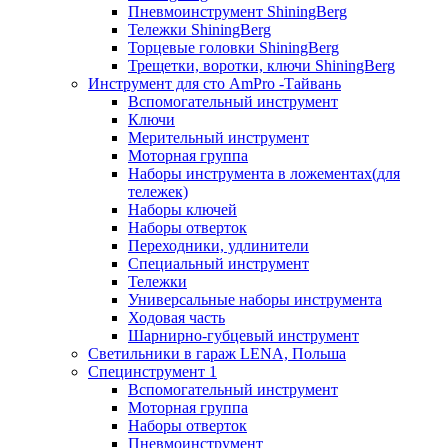
Пневмоинструмент ShiningBerg
Тележки ShiningBerg
Торцевые головки ShiningBerg
Трещетки, воротки, ключи ShiningBerg
Инструмент для сто AmPro -Тайвань
Вспомогательный инструмент
Ключи
Мерительный инструмент
Моторная группа
Наборы инструмента в ложементах(для
тележек)
Наборы ключей
Наборы отверток
Переходники, удлинители
Специальный инструмент
Тележки
Универсальные наборы инструмента
Ходовая часть
Шарнирно-губцевый инструмент
Светильники в гараж LENA, Польша
Специнструмент 1
Вспомогательный инструмент
Моторная группа
Наборы отверток
Пневмоинструмент