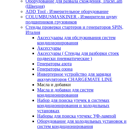
Оборудование для развала схождения, TruckCam
(Швеция)
ADD Tool - Измерительное оборудование
COLUMBUSMASKINER - Измирители шуму
подшипников грузовиков
Стенды проверки стартеров и генераторов SPIN,
Италия
Аксессуаары для обслуживания систем
кондиционирования
Аксессуары
Аксессуары ( Стенды для разборки стоек
подвески пневматические )
Генераторы азота
Генераторы озона
Инвертерное устройство для зарядки
аккумуляторов CHARGEMATE LINE
Масла и добавки
Масла и добавки для систем
кондиционирования
Набор для поиска утечек в системах
кондиционирования и холодильных
установках
Наборы для поиска утечекс УФ-лампой
Оборудование для холодильных установок и
систем кондиционирования