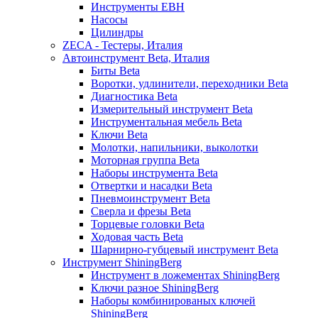
Инструменты EBH
Насосы
Цилиндры
ZECA - Тестеры, Италия
Автоинструмент Beta, Италия
Биты Beta
Воротки, удлинители, переходники Beta
Диагностика Beta
Измерительный инструмент Beta
Инструментальная мебель Beta
Ключи Beta
Молотки, напильники, выколотки
Моторная группа Beta
Наборы инструмента Beta
Отвертки и насадки Beta
Пневмоинструмент Beta
Сверла и фрезы Beta
Торцевые головки Beta
Ходовая часть Beta
Шарнирно-губцевый инструмент Beta
Инструмент ShiningBerg
Инструмент в ложементах ShiningBerg
Ключи разное ShiningBerg
Наборы комбинированых ключей
ShiningBerg