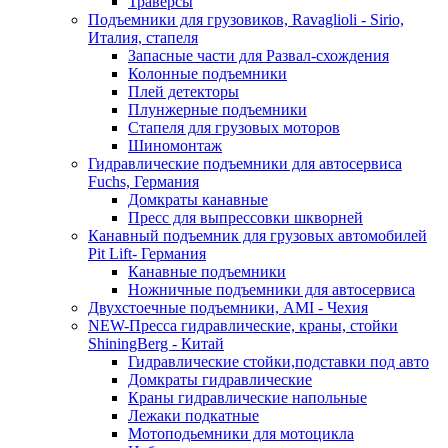
Траверсы
Подъемники для грузовиков, Ravaglioli - Sirio,
Италия, стапеля
Запасные части для Развал-схождения
Колонные подъемники
Плей детекторы
Плунжерные подъемники
Стапеля для грузовых моторов
Шиномонтаж
Гидравлические подъемники для автосервиса
Fuchs, Германия
Домкраты канавные
Пресс для выпрессовки шкворней
Канавный подъемник для грузовых автомобилей
Pit Lift- Германия
Канавные подъемники
Ножничные подъемники для автосервиса
Двухстоечные подъемники, АМІ - Чехия
NEW-Пресса гидравлические, краны, стойки
ShiningBerg - Китай
Гидравлические стойки,подставки под авто
Домкраты гидравлические
Краны гидравлические напольные
Лежаки подкатные
Мотоподьемники для мотоцикла