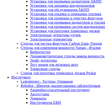
Установка для промывки радиаторов АКПП
Установки для заправки кондиционеров
Установки для обслуживания АКПП
Установки для откачки и перекачки топлива
Установки для проверки и очистки форсунок
Установки для промывки радиаторов и топли
Установки для промывки систем кондициони
Установки для проточки тормозных дисков
Электронные детекторы утечек
Электронные термометры
Стенды для чистки форсунок Carbon Zapp, Греция
Стенды для измерения мощности Vamag - Италия
Вибротестер
Динамометрические стенды замера мощности
Люфт детекторы
Тест линия для легковых авто
Тормозные стенды
Станок для проточки тормозных дисков Prokat
Инструмент
Leitenberger - Тестеры, Германия
Rehobot - Швеция, выпресовщики сайлентблоков
Аварийно-спасательный инструмент
Аксессуары
Домкраты
Инструменты EBH