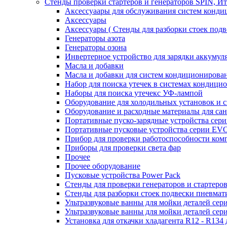
Стенды проверки стартеров и генераторов SPIN, И
Аксессуаары для обслуживания систем конд
Аксессуары
Аксессуары ( Стенды для разборки стоек подв
Генераторы азота
Генераторы озона
Инвертерное устройство для зарядки акку
Масла и добавки
Масла и добавки для систем кондиционирова
Набор для поиска утечек в системах кондици
Наборы для поиска утечекс УФ-лампой
Оборудование для холодильных установок и 
Оборудование и расходные материалы для са
Портативные пуско-зарядные устройства се
Портативные пусковые устройства серии E
Прибор для проверки работоспособности ком
Приборы для проверки света фар
Прочее
Прочее оборудование
Пусковые устройства Power Pack
Стенды для проверки генераторов и стартеро
Стенды для разборки стоек подвески пневмат
Ультразвуковые ванны для мойки деталей с
Ультразвуковые ванны для мойки деталей с
Установка для откачки хладагента R12 - R134