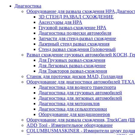
Диагностика
Оборудование для развала схождения HPA,Диагнос
3D СТЕНД РАЗВАЛ СХОЖДЕНИЕ
Аксессуары для HPA
Грузовой развал-схождение HPA
Диагностика подвески автомобиля
Запчасти для стенд-развал схождение
Лазерный стенд развал схождения
Стенд развал схождения Головочный
Развал схождение грузовых автомобилей KOCH, Г
Для Грузовых развал-схождения
Для Легковых развал-схождение
Для Тракторов развал-схождения
Станок для проточки дисков MAD, Голландия
Оборудование для диагностики автомобилей TEXA
Диагностика для водного транспорта
Диагностика для грузовых автомобилей
Диагностика для легковых автомобилей
Диагностика для мотоциклов
Диагностика для сельхозтехники
Оборудование для кондиционеров
Оборудование для развала схождения, TruckCam (Ш
ADD Tool - Измерительное оборудование
COLUMBUSMASKINER - Измирители шуму подшип