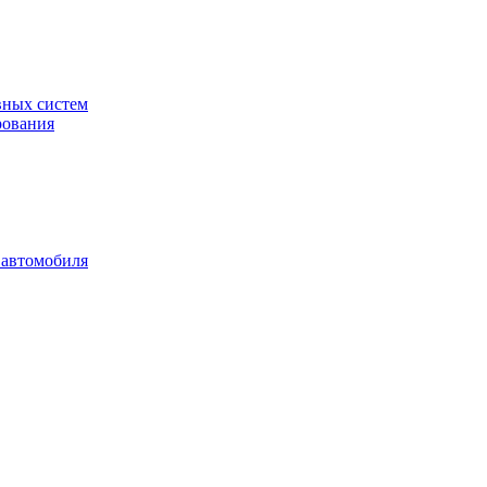
вных систем
рования
 автомобиля