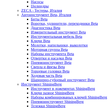
Насосы
Цилиндры
ZECA - Тестеры, Италия
Автоинструмент Beta, Италия
Биты Beta
Воротки, удлинители, переходники Beta
Диагностика Beta
Измерительный инструмент Beta
Инструментальная мебель Beta
Ключи Beta
Молотки, напильники, выколотки
Моторная группа Beta
Наборы инструмента Beta
Отвертки и насадки Beta
Пневмоинструмент Beta
Сверла и фрезы Beta
Торцевые головки Beta
Ходовая часть Beta
Шарнирно-губцевый инструмент Beta
Инструмент ShiningBerg
Инструмент в ложементах ShiningBerg
Ключи разное ShiningBerg
Наборы комбинированых ключей ShiningBerg
Пневмоинструмент ShiningBerg
Тележки ShiningBerg