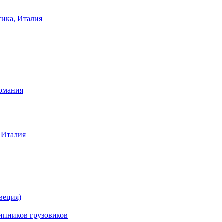
тика, Италия
ермания
 Италия
веция)
ников грузовиков