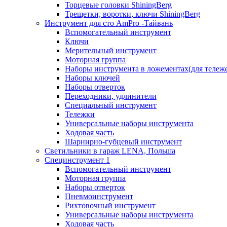
Торцевые головки ShiningBerg
Трещетки, воротки, ключи ShiningBerg
Инструмент для сто AmPro -Тайвань
Вспомогательный инструмент
Ключи
Мерительный инструмент
Моторная группа
Наборы инструмента в ложементах(для тележ
Наборы ключей
Наборы отверток
Переходники, удлинители
Специальный инструмент
Тележки
Универсальные наборы инструмента
Ходовая часть
Шарнирно-губцевый инструмент
Светильники в гараж LENA, Польша
Специнструмент 1
Вспомогательный инструмент
Моторная группа
Наборы отверток
Пневмоинструмент
Рихтовочный инструмент
Универсальные наборы инструмента
Ходовая часть