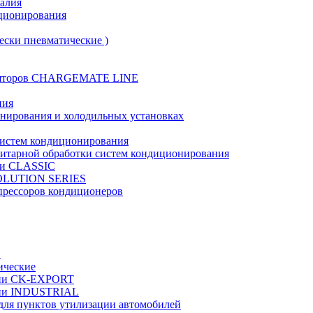
талия
иционирования
ески пневматические )
муляторов CHARGEMATE LINE
ния
онирования и холодильных установках
систем кондиционирования
нитарной обработки систем кондиционирования
рии CLASSIC
VOLUTION SERIES
прессоров кондиционеров
в
ические
ерии CK-EXPORT
ерии INDUSTRIAL
 для пунктов утилизации автомобилей