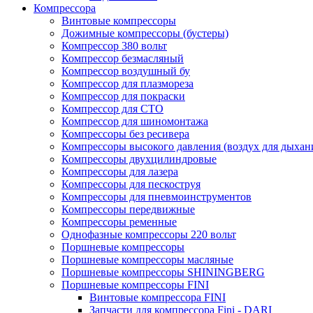
Компрессора
Винтовые компрессоры
Дожимные компрессоры (бустеры)
Компрессор 380 вольт
Компрессор безмасляный
Компрессор воздушный бу
Компрессор для плазмореза
Компрессор для покраски
Компрессор для СТО
Компрессор для шиномонтажа
Компрессоры без ресивера
Компрессоры высокого давления (воздух для дыхан
Компрессоры двухцилиндровые
Компрессоры для лазера
Компрессоры для пескоструя
Компрессоры для пневмоинструментов
Компрессоры передвижные
Компрессоры ременные
Однофазные компрессоры 220 вольт
Поршневые компрессоры
Поршневые компрессоры масляные
Поршневые компрессоры SHININGBERG
Поршневые компрессоры FINI
Винтовые компрессора FINI
Запчасти для компрессора Fini - DARI