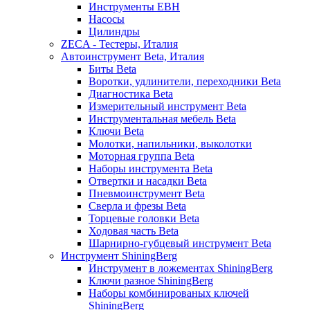
Инструменты EBH
Насосы
Цилиндры
ZECA - Тестеры, Италия
Автоинструмент Beta, Италия
Биты Beta
Воротки, удлинители, переходники Beta
Диагностика Beta
Измерительный инструмент Beta
Инструментальная мебель Beta
Ключи Beta
Молотки, напильники, выколотки
Моторная группа Beta
Наборы инструмента Beta
Отвертки и насадки Beta
Пневмоинструмент Beta
Сверла и фрезы Beta
Торцевые головки Beta
Ходовая часть Beta
Шарнирно-губцевый инструмент Beta
Инструмент ShiningBerg
Инструмент в ложементах ShiningBerg
Ключи разное ShiningBerg
Наборы комбинированых ключей
ShiningBerg