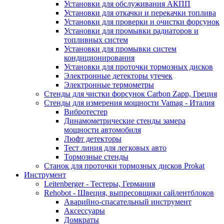
Установки для обслуживания АКПП
Установки для откачки и перекачки топлива
Установки для проверки и очистки форсунок
Установки для промывки радиаторов и
топливных систем
Установки для промывки систем
кондиционирования
Установки для проточки тормозных дисков
Электронные детекторы утечек
Электронные термометры
Стенды для чистки форсунок Carbon Zapp, Греция
Стенды для измерения мощности Vamag - Италия
Вибротестер
Динамометрические стенды замера
мощности автомобиля
Люфт детекторы
Тест линия для легковых авто
Тормозные стенды
Станок для проточки тормозных дисков Prokat
Инструмент
Leitenberger - Тестеры, Германия
Rehobot - Швеция, выпресовщики сайлентблоков
Аварийно-спасательный инструмент
Аксессуары
Домкраты