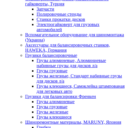
гайковерты, Турция
Запчасти
Полировочные стенды
Станки прокатки дисков
Электрогайковерт для грузовых
автомобилей
Вспомагательное оборудование для шиномонтажа
(Украина)
Аксессуары для балансировочных станков,
HAWEKA, Германия
Грузики балансировочные
Грузы алюминевые, Алюминиевые
набивные грузы для дисков л/а
Грузы грузовые
Грузы железные, Cтандарт набивные грузы
для дисков л/а
Грузы клеющиеся, Самоклейка штампованая
для легковых авто
Грузики для балансировки Френкен
Грузы алюминевые
Грузы грузовые
Грузы железные
Грузы клеющиеся
Шиноремонтные материалы, MARUNY, Япония
Грибки