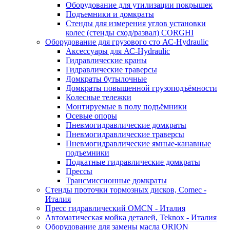
Оборудование для утилизации покрышек
Подъемники и домкраты
Стенды для измерения углов установки
колес (стенды сход/развал) CORGHI
Оборудование для грузового сто АС-Hydraulic
Аксессуары для АС-Hydraulic
Гидравлические краны
Гидравлические траверсы
Домкраты бутылочные
Домкраты повышенной грузоподъёмности
Колесные тележки
Монтируемые в полу подъёмники
Осевые опоры
Пневмогидравлические домкраты
Пневмогидравлические траверсы
Пневмогидравлические ямные-канавные
подъемники
Подкатные гидравлические домкраты
Прессы
Трансмиссионные домкраты
Стенды проточки тормозных дисков, Comec -
Италия
Пресс гидравлический OMCN - Италия
Автоматическая мойка деталей, Teknox - Италия
Оборудование для замены масла ORION