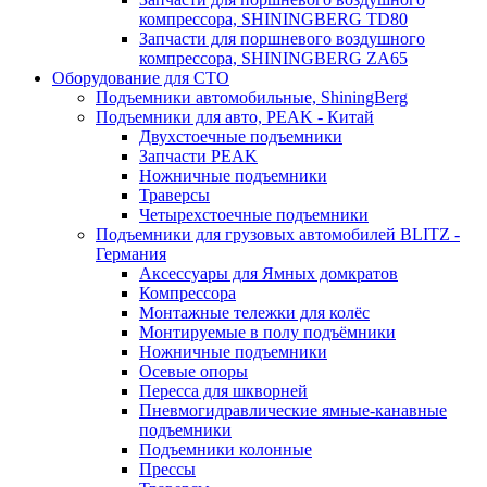
компрессора, SHININGBERG TD80
Запчасти для поршневого воздушного
компрессора, SHININGBERG ZA65
Оборудование для СТО
Подъемники автомобильные, ShiningBerg
Подъемники для авто, PEAK - Китай
Двухстоечные подъемники
Запчасти PEAK
Ножничные подъемники
Траверсы
Четырехстоечные подъемники
Подъемники для грузовых автомобилей BLITZ -
Германия
Аксессуары для Ямных домкратов
Компрессора
Монтажные тележки для колёс
Монтируемые в полу подъёмники
Ножничные подъемники
Осевые опоры
Пересса для шкворней
Пневмогидравлические ямные-канавные
подъемники
Подъемники колонные
Прессы