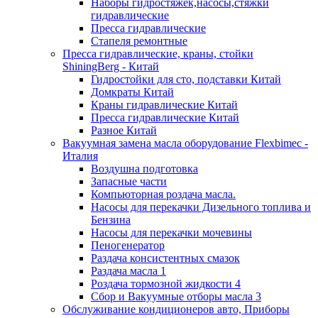
Наборы гидростяжек,насосы,стяжки
гидравлические
Пресса гидравлические
Стапеля ремонтные
Пресса гидравлические, краны, стойки
ShiningBerg - Китай
Гидростойки для сто, подставки Китай
Домкраты Китай
Краны гидравлические Китай
Пресса гидравлические Китай
Разное Китай
Вакуумная замена масла оборудование Flexbimeс -
Италия
Воздушна подготовка
Запасные части
Компьюторная роздача масла.
Насосы для перекачки Дизельного топлива и
Бензина
Насосы для перекачки мочевины
Пеногенератор
Раздача консистентных смазок
Раздача масла 1
Роздача тормозной жидкости 4
Сбор и Вакуумные отборы масла 3
Обслуживание кондиционеров авто, Приборы