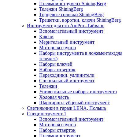
Пневмоинструмент ShiningBerg
Тележки ShiningBerg
Торцевые головки ShiningBerg
Трещетки, воротки, ключи ShiningBerg
Инструмент для сто AmPro -Тайвань
Вспомогательный инструмент
Ключи
Мерительный инструмент
Моторная группа
Наборы инструмента в ложементах(для
тележек)
Наборы ключей
Наборы отверток
Переходники, удлинители
Специальный инструмент
Тележки
Универсальные наборы инструмента
Ходовая часть
Шарнирно-губцевый инструмент
Светильники в гараж LENA, Польша
Специнструмент 1
Вспомогательный инструмент
Моторная группа
Наборы отверток
Пневмоинструмент