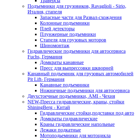
Траверсы
Подъемники для грузовиков, Ravaglioli - Sirio,
Италия, стапеля
Запасные части для Развал-схождения
Колонные подъемники
Плей детекторы
Плунжерные подъемники
Стапеля для грузовых моторов
Шиномонтаж
Гидравлические подъемники для автосервиса
Fuchs, Германия
Домкраты канавные
Пресс для выпрессовки шкворней
Канавный подъемник для грузовых автомобилей
Pit Lift- Германия
Канавные подъемники
Ножничные подъемники для автосервиса
Двухстоечные подъемники, АМІ - Чехия
NEW-Пресса гидравлические, краны, стойки
ShiningBerg - Китай
Гидравлические стойки,подставки под авто
Домкраты гидравлические
Краны гидравлические напольные
Лежаки подкатные
Мотоподьемники для мотоцикла