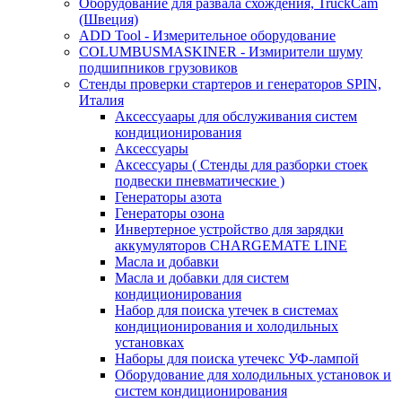
Оборудование для развала схождения, TruckCam
(Швеция)
ADD Tool - Измерительное оборудование
COLUMBUSMASKINER - Измирители шуму
подшипников грузовиков
Стенды проверки стартеров и генераторов SPIN,
Италия
Аксессуаары для обслуживания систем
кондиционирования
Аксессуары
Аксессуары ( Стенды для разборки стоек
подвески пневматические )
Генераторы азота
Генераторы озона
Инвертерное устройство для зарядки
аккумуляторов CHARGEMATE LINE
Масла и добавки
Масла и добавки для систем
кондиционирования
Набор для поиска утечек в системах
кондиционирования и холодильных
установках
Наборы для поиска утечекс УФ-лампой
Оборудование для холодильных установок и
систем кондиционирования