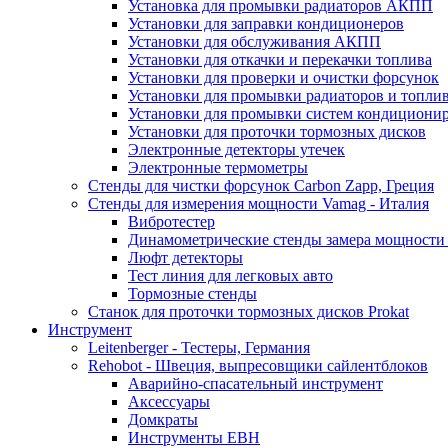
Установка для промывки радиаторов АКПП
Установки для заправки кондиционеров
Установки для обслуживания АКПП
Установки для откачки и перекачки топлива
Установки для проверки и очистки форсунок
Установки для промывки радиаторов и топли
Установки для промывки систем кондициони
Установки для проточки тормозных дисков
Электронные детекторы утечек
Электронные термометры
Стенды для чистки форсунок Carbon Zapp, Греция
Стенды для измерения мощности Vamag - Италия
Вибротестер
Динамометрические стенды замера мощности
Люфт детекторы
Тест линия для легковых авто
Тормозные стенды
Станок для проточки тормозных дисков Prokat
Инструмент
Leitenberger - Тестеры, Германия
Rehobot - Швеция, выпресовщики сайлентблоков
Аварийно-спасательный инструмент
Аксессуары
Домкраты
Инструменты EBH