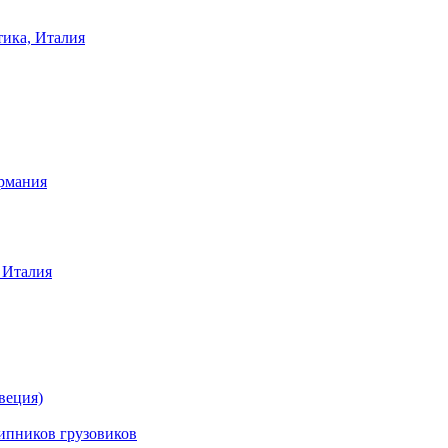
тика, Италия
ермания
 Италия
веция)
ников грузовиков