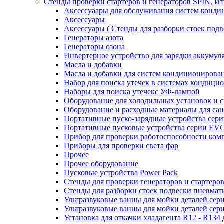
Стенды проверки стартеров и генераторов SPIN, И
Аксессуаары для обслуживания систем конд
Аксессуары
Аксессуары ( Стенды для разборки стоек подв
Генераторы азота
Генераторы озона
Инвертерное устройство для зарядки акку
Масла и добавки
Масла и добавки для систем кондиционирова
Набор для поиска утечек в системах кондици
Наборы для поиска утечекс УФ-лампой
Оборудование для холодильных установок и 
Оборудование и расходные материалы для са
Портативные пуско-зарядные устройства се
Портативные пусковые устройства серии E
Прибор для проверки работоспособности ком
Приборы для проверки света фар
Прочее
Прочее оборудование
Пусковые устройства Power Pack
Стенды для проверки генераторов и стартеро
Стенды для разборки стоек подвески пневмат
Ультразвуковые ванны для мойки деталей с
Ультразвуковые ванны для мойки деталей с
Установка для откачки хладагента R12 - R134