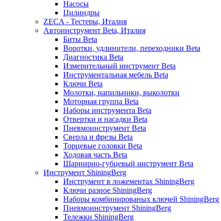
Насосы
Цилиндры
ZECA - Тестеры, Италия
Автоинструмент Beta, Италия
Биты Beta
Воротки, удлинители, переходники Beta
Диагностика Beta
Измерительный инструмент Beta
Инструментальная мебель Beta
Ключи Beta
Молотки, напильники, выколотки
Моторная группа Beta
Наборы инструмента Beta
Отвертки и насадки Beta
Пневмоинструмент Beta
Сверла и фрезы Beta
Торцевые головки Beta
Ходовая часть Beta
Шарнирно-губцевый инструмент Beta
Инструмент ShiningBerg
Инструмент в ложементах ShiningBerg
Ключи разное ShiningBerg
Наборы комбинированых ключей ShiningBerg
Пневмоинструмент ShiningBerg
Тележки ShiningBerg