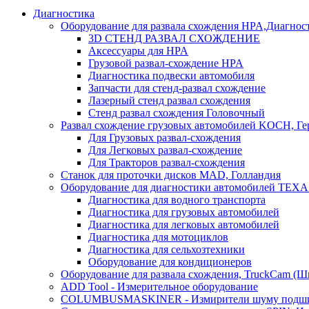
Диагностика
Оборудование для развала схождения HPA,Диагнос
3D СТЕНД РАЗВАЛ СХОЖДЕНИЕ
Аксессуары для HPA
Грузовой развал-схождение HPA
Диагностика подвески автомобиля
Запчасти для стенд-развал схождение
Лазерный стенд развал схождения
Стенд развал схождения Головочный
Развал схождение грузовых автомобилей KOCH, Г
Для Грузовых развал-схождения
Для Легковых развал-схождение
Для Тракторов развал-схождения
Станок для проточки дисков MAD, Голландия
Оборудование для диагностики автомобилей TEXA
Диагностика для водного транспорта
Диагностика для грузовых автомобилей
Диагностика для легковых автомобилей
Диагностика для мотоциклов
Диагностика для сельхозтехники
Оборудование для кондиционеров
Оборудование для развала схождения, TruckCam (Ш
ADD Tool - Измерительное оборудование
COLUMBUSMASKINER - Измирители шуму подшип