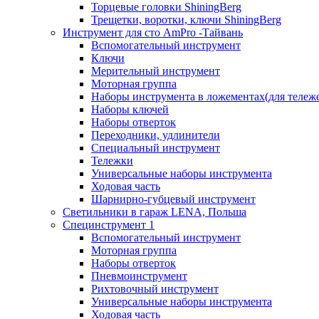
Торцевые головки ShiningBerg
Трещетки, воротки, ключи ShiningBerg
Инструмент для сто AmPro -Тайвань
Вспомогательный инструмент
Ключи
Мерительный инструмент
Моторная группа
Наборы инструмента в ложементах(для тележ
Наборы ключей
Наборы отверток
Переходники, удлинители
Специальный инструмент
Тележки
Универсальные наборы инструмента
Ходовая часть
Шарнирно-губцевый инструмент
Светильники в гараж LENA, Польша
Специнструмент 1
Вспомогательный инструмент
Моторная группа
Наборы отверток
Пневмоинструмент
Рихтовочный инструмент
Универсальные наборы инструмента
Ходовая часть