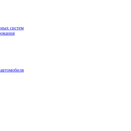
вных систем
рования
 автомобиля