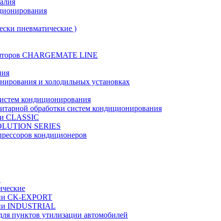
талия
иционирования
ески пневматические )
муляторов CHARGEMATE LINE
ния
онирования и холодильных установках
систем кондиционирования
нитарной обработки систем кондиционирования
рии CLASSIC
VOLUTION SERIES
прессоров кондиционеров
в
ические
ерии CK-EXPORT
ерии INDUSTRIAL
 для пунктов утилизации автомобилей