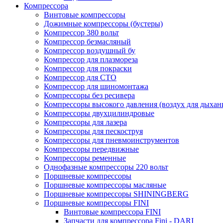
Компрессора
Винтовые компрессоры
Дожимные компрессоры (бустеры)
Компрессор 380 вольт
Компрессор безмасляный
Компрессор воздушный бу
Компрессор для плазмореза
Компрессор для покраски
Компрессор для СТО
Компрессор для шиномонтажа
Компрессоры без ресивера
Компрессоры высокого давления (воздух для дыхан
Компрессоры двухцилиндровые
Компрессоры для лазера
Компрессоры для пескоструя
Компрессоры для пневмоинструментов
Компрессоры передвижные
Компрессоры ременные
Однофазные компрессоры 220 вольт
Поршневые компрессоры
Поршневые компрессоры масляные
Поршневые компрессоры SHININGBERG
Поршневые компрессоры FINI
Винтовые компрессора FINI
Запчасти для компрессора Fini - DARI