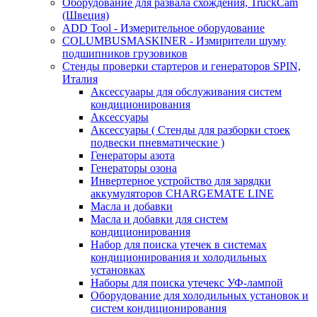
Оборудование для развала схождения, TruckCam
(Швеция)
ADD Tool - Измерительное оборудование
COLUMBUSMASKINER - Измирители шуму
подшипников грузовиков
Стенды проверки стартеров и генераторов SPIN,
Италия
Аксессуаары для обслуживания систем
кондиционирования
Аксессуары
Аксессуары ( Стенды для разборки стоек
подвески пневматические )
Генераторы азота
Генераторы озона
Инвертерное устройство для зарядки
аккумуляторов CHARGEMATE LINE
Масла и добавки
Масла и добавки для систем
кондиционирования
Набор для поиска утечек в системах
кондиционирования и холодильных
установках
Наборы для поиска утечекс УФ-лампой
Оборудование для холодильных установок и
систем кондиционирования