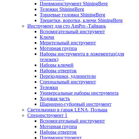
Пневмоинструмент ShiningBerg
Тележки ShiningBerg
Торцевые головки ShiningBerg
Трещетки, воротки, ключи ShiningBerg
Инструмент для сто AmPro -Тайвань
Вспомогательный инструмент
Ключи
Мерительный инструмент
Моторная группа
Наборы инструмента в ложементах(для
тележек)
Наборы ключей
Наборы отверток
Переходники, удлинители
Специальный инструмент
Тележки
Универсальные наборы инструмента
Ходовая часть
Шарнирно-губцевый инструмент
Светильники в гараж LENA, Польша
Специнструмент 1
Вспомогательный инструмент
Моторная группа
Наборы отверток
Пневмоинструмент