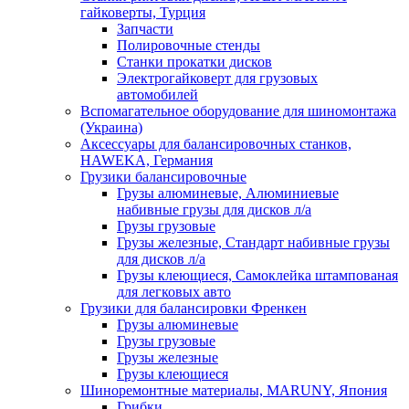
гайковерты, Турция
Запчасти
Полировочные стенды
Станки прокатки дисков
Электрогайковерт для грузовых
автомобилей
Вспомагательное оборудование для шиномонтажа
(Украина)
Аксессуары для балансировочных станков,
HAWEKA, Германия
Грузики балансировочные
Грузы алюминевые, Алюминиевые
набивные грузы для дисков л/а
Грузы грузовые
Грузы железные, Cтандарт набивные грузы
для дисков л/а
Грузы клеющиеся, Самоклейка штампованая
для легковых авто
Грузики для балансировки Френкен
Грузы алюминевые
Грузы грузовые
Грузы железные
Грузы клеющиеся
Шиноремонтные материалы, MARUNY, Япония
Грибки