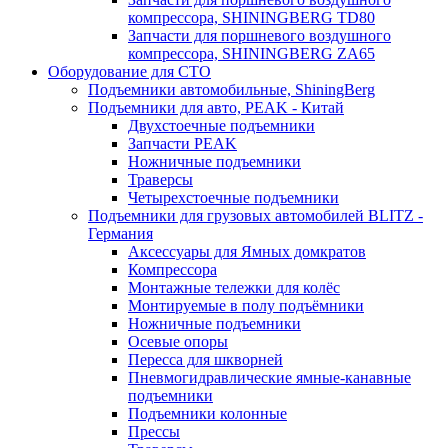
компрессора, SHININGBERG TD80
Запчасти для поршневого воздушного
компрессора, SHININGBERG ZA65
Оборудование для СТО
Подъемники автомобильные, ShiningBerg
Подъемники для авто, PEAK - Китай
Двухстоечные подъемники
Запчасти PEAK
Ножничные подъемники
Траверсы
Четырехстоечные подъемники
Подъемники для грузовых автомобилей BLITZ -
Германия
Аксессуары для Ямных домкратов
Компрессора
Монтажные тележки для колёс
Монтируемые в полу подъёмники
Ножничные подъемники
Осевые опоры
Пересса для шкворней
Пневмогидравлические ямные-канавные
подъемники
Подъемники колонные
Прессы