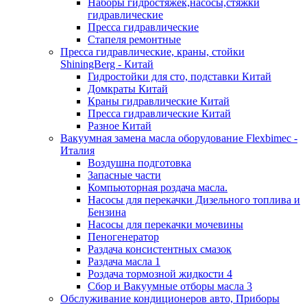
Наборы гидростяжек,насосы,стяжки
гидравлические
Пресса гидравлические
Стапеля ремонтные
Пресса гидравлические, краны, стойки
ShiningBerg - Китай
Гидростойки для сто, подставки Китай
Домкраты Китай
Краны гидравлические Китай
Пресса гидравлические Китай
Разное Китай
Вакуумная замена масла оборудование Flexbimeс -
Италия
Воздушна подготовка
Запасные части
Компьюторная роздача масла.
Насосы для перекачки Дизельного топлива и
Бензина
Насосы для перекачки мочевины
Пеногенератор
Раздача консистентных смазок
Раздача масла 1
Роздача тормозной жидкости 4
Сбор и Вакуумные отборы масла 3
Обслуживание кондиционеров авто, Приборы