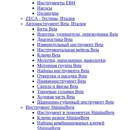
Инструменты EBH
Насосы
Цилиндры
ZECA - Тестеры, Италия
Автоинструмент Beta, Италия
Биты Beta
Воротки, удлинители, переходники Beta
Диагностика Beta
Измерительный инструмент Beta
Инструментальная мебель Beta
Ключи Beta
Молотки, напильники, выколотки
Моторная группа Beta
Наборы инструмента Beta
Отвертки и насадки Beta
Пневмоинструмент Beta
Сверла и фрезы Beta
Торцевые головки Beta
Ходовая часть Beta
Шарнирно-губцевый инструмент Beta
Инструмент ShiningBerg
Инструмент в ложементах ShiningBerg
Ключи разное ShiningBerg
Наборы комбинированых ключей
ShiningBerg