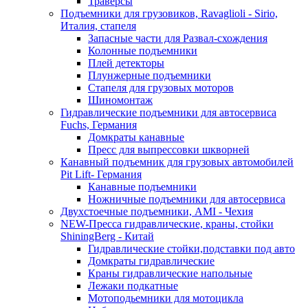
Траверсы
Подъемники для грузовиков, Ravaglioli - Sirio,
Италия, стапеля
Запасные части для Развал-схождения
Колонные подъемники
Плей детекторы
Плунжерные подъемники
Стапеля для грузовых моторов
Шиномонтаж
Гидравлические подъемники для автосервиса
Fuchs, Германия
Домкраты канавные
Пресс для выпрессовки шкворней
Канавный подъемник для грузовых автомобилей
Pit Lift- Германия
Канавные подъемники
Ножничные подъемники для автосервиса
Двухстоечные подъемники, АМІ - Чехия
NEW-Пресса гидравлические, краны, стойки
ShiningBerg - Китай
Гидравлические стойки,подставки под авто
Домкраты гидравлические
Краны гидравлические напольные
Лежаки подкатные
Мотоподьемники для мотоцикла