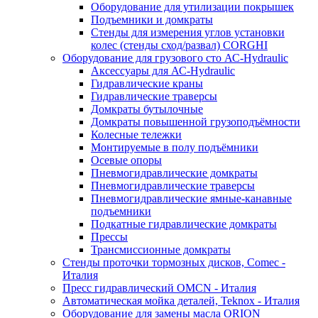
Оборудование для утилизации покрышек
Подъемники и домкраты
Стенды для измерения углов установки
колес (стенды сход/развал) CORGHI
Оборудование для грузового сто АС-Hydraulic
Аксессуары для АС-Hydraulic
Гидравлические краны
Гидравлические траверсы
Домкраты бутылочные
Домкраты повышенной грузоподъёмности
Колесные тележки
Монтируемые в полу подъёмники
Осевые опоры
Пневмогидравлические домкраты
Пневмогидравлические траверсы
Пневмогидравлические ямные-канавные
подъемники
Подкатные гидравлические домкраты
Прессы
Трансмиссионные домкраты
Стенды проточки тормозных дисков, Comec -
Италия
Пресс гидравлический OMCN - Италия
Автоматическая мойка деталей, Teknox - Италия
Оборудование для замены масла ORION