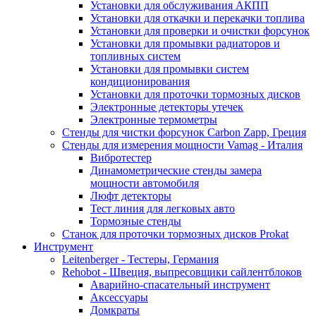
Установки для обслуживания АКПП
Установки для откачки и перекачки топлива
Установки для проверки и очистки форсунок
Установки для промывки радиаторов и
топливных систем
Установки для промывки систем
кондиционирования
Установки для проточки тормозных дисков
Электронные детекторы утечек
Электронные термометры
Стенды для чистки форсунок Carbon Zapp, Греция
Стенды для измерения мощности Vamag - Италия
Вибротестер
Динамометрические стенды замера
мощности автомобиля
Люфт детекторы
Тест линия для легковых авто
Тормозные стенды
Станок для проточки тормозных дисков Prokat
Инструмент
Leitenberger - Тестеры, Германия
Rehobot - Швеция, выпресовщики сайлентблоков
Аварийно-спасательный инструмент
Аксессуары
Домкраты