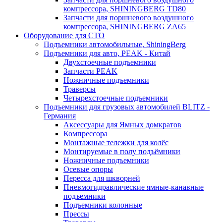
компрессора, SHININGBERG TD80
Запчасти для поршневого воздушного
компрессора, SHININGBERG ZA65
Оборудование для СТО
Подъемники автомобильные, ShiningBerg
Подъемники для авто, PEAK - Китай
Двухстоечные подъемники
Запчасти PEAK
Ножничные подъемники
Траверсы
Четырехстоечные подъемники
Подъемники для грузовых автомобилей BLITZ -
Германия
Аксессуары для Ямных домкратов
Компрессора
Монтажные тележки для колёс
Монтируемые в полу подъёмники
Ножничные подъемники
Осевые опоры
Пересса для шкворней
Пневмогидравлические ямные-канавные
подъемники
Подъемники колонные
Прессы