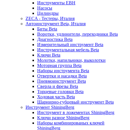
Инструменты EBH
Насосы
Цилиндры
ZECA - Тестеры, Италия
Автоинструмент Beta, Италия
Биты Beta
Воротки, удлинители, переходники Beta
Диагностика Beta
Измерительный инструмент Beta
Инструментальная мебель Beta
Ключи Beta
Молотки, напильники, выколотки
Моторная группа Beta
Наборы инструмента Beta
Отвертки и насадки Beta
Пневмоинструмент Beta
Сверла и фрезы Beta
Торцевые головки Beta
Ходовая часть Beta
Шарнирно-губцевый инструмент Beta
Инструмент ShiningBerg
Инструмент в ложементах ShiningBerg
Ключи разное ShiningBerg
Наборы комбинированых ключей
ShiningBerg