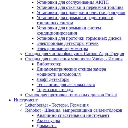
Установки для обслуживания АКПП
Установки для откачки и перекачки топлива
Установки для проверки и очистки форсунок
Установки для промывки радиаторов и
топливных систем
Установки для промывки систем
кондиционирования
Установки для проточки тормозных дисков
Электронные детекторы утечек
Электронные термометры
Стенды для чистки форсунок Carbon Zapp, Греция
Стенды для измерения мощности Vamag - Италия
Вибротестер
Динамометрические стенды замера
мощности автомобиля
Люфт детекторы
Тест линия для легковых авто
Тормозные стенды
Станок для проточки тормозных дисков Prokat
Инструмент
Leitenberger - Тестеры, Германия
Rehobot - Швеция, выпресовщики сайлентблоков
Аварийно-спасательный инструмент
Аксессуары
Домкраты