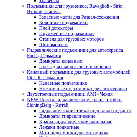
Траверсы
Подъемники для грузовиков, Ravaglioli - Sirio,
Италия, стапеля
Запасные части для Развал-схождения
Колонные подъемники
Плей детекторы
Плунжерные подъемники
Стапеля для грузовых моторов
Шиномонтаж
Гидравлические подъемники для автосервиса
Fuchs, Германия
Домкраты канавные
Пресс для выпрессовки шкворней
Канавный подъемник для грузовых автомобилей
Pit Lift- Германия
Канавные подъемники
Ножничные подъемники для автосервиса
Двухстоечные подъемники, АМІ - Чехия
NEW-Пресса гидравлические, краны, стойки
ShiningBerg - Китай
Гидравлические стойки,подставки под авто
Домкраты гидравлические
Краны гидравлические напольные
Лежаки подкатные
Мотоподьемники для мотоцикла