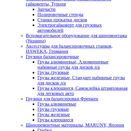
гайковерты, Турция
Запчасти
Полировочные стенды
Станки прокатки дисков
Электрогайковерт для грузовых
автомобилей
Вспомагательное оборудование для шиномонтажа
(Украина)
Аксессуары для балансировочных станков,
HAWEKA, Германия
Грузики балансировочные
Грузы алюминевые, Алюминиевые
набивные грузы для дисков л/а
Грузы грузовые
Грузы железные, Cтандарт набивные грузы
для дисков л/а
Грузы клеющиеся, Самоклейка штампованая
для легковых авто
Грузики для балансировки Френкен
Грузы алюминевые
Грузы грузовые
Грузы железные
Грузы клеющиеся
Шиноремонтные материалы, MARUNY, Япония
Грибки