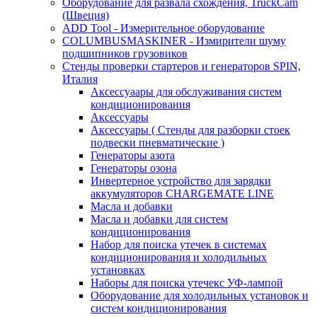
Оборудование для развала схождения, TruckCam
(Швеция)
ADD Tool - Измерительное оборудование
COLUMBUSMASKINER - Измирители шуму
подшипников грузовиков
Стенды проверки стартеров и генераторов SPIN,
Италия
Аксессуаары для обслуживания систем
кондиционирования
Аксессуары
Аксессуары ( Стенды для разборки стоек
подвески пневматические )
Генераторы азота
Генераторы озона
Инвертерное устройство для зарядки
аккумуляторов CHARGEMATE LINE
Масла и добавки
Масла и добавки для систем
кондиционирования
Набор для поиска утечек в системах
кондиционирования и холодильных
установках
Наборы для поиска утечекс УФ-лампой
Оборудование для холодильных установок и
систем кондиционирования