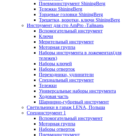
Пневмоинструмент ShiningBerg
Тележки ShiningBerg
Торцевые головки ShiningBerg
Трещетки, воротки, ключи ShiningBerg
Инструмент для сто AmPro -Тайвань
Вспомогательный инструмент
Ключи
Мерительный инструмент
Моторная группа
Наборы инструмента в ложементах(для
тележек)
Наборы ключей
Наборы отверток
Переходники, удлинители
Специальный инструмент
Тележки
Универсальные наборы инструмента
Ходовая часть
Шарнирно-губцевый инструмент
Светильники в гараж LENA, Польша
Специнструмент 1
Вспомогательный инструмент
Моторная группа
Наборы отверток
Пневмоинструмент