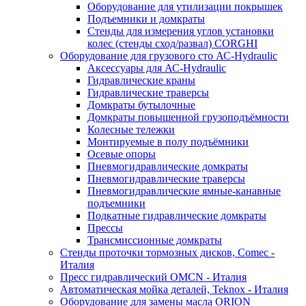
Оборудование для утилизации покрышек
Подъемники и домкраты
Стенды для измерения углов установки
колес (стенды сход/развал) CORGHI
Оборудование для грузового сто АС-Hydraulic
Аксессуары для АС-Hydraulic
Гидравлические краны
Гидравлические траверсы
Домкраты бутылочные
Домкраты повышенной грузоподъёмности
Колесные тележки
Монтируемые в полу подъёмники
Осевые опоры
Пневмогидравлические домкраты
Пневмогидравлические траверсы
Пневмогидравлические ямные-канавные
подъемники
Подкатные гидравлические домкраты
Прессы
Трансмиссионные домкраты
Стенды проточки тормозных дисков, Comec -
Италия
Пресс гидравлический OMCN - Италия
Автоматическая мойка деталей, Teknox - Италия
Оборудование для замены масла ORION