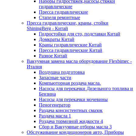
Наборы гидростяжек,насосы,стяжки
гидравлические
Пресса гидравлические
Стапеля ремонтные
Пресса гидравлические, краны, стойки
ShiningBerg - Китай
Гидростойки для сто, подставки Китай
Домкраты Китай
Краны гидравлические Китай
Пресса гидравлические Китай
Разное Китай
Вакуумная замена масла оборудование Flexbimeс -
Италия
Воздушна подготовка
Запасные части
Компьюторная роздача масла.
Насосы для перекачки Дизельного топлива и
Бензина
Насосы для перекачки мочевины
Пеногенератор
Раздача консистентных смазок
Раздача масла 1
Роздача тормозной жидкости 4
Сбор и Вакуумные отборы масла 3
Обслуживание кондиционеров авто, Приборы