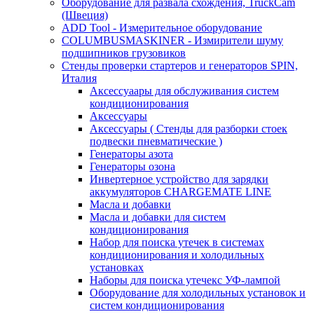
Оборудование для развала схождения, TruckCam
(Швеция)
ADD Tool - Измерительное оборудование
COLUMBUSMASKINER - Измирители шуму
подшипников грузовиков
Стенды проверки стартеров и генераторов SPIN,
Италия
Аксессуаары для обслуживания систем
кондиционирования
Аксессуары
Аксессуары ( Стенды для разборки стоек
подвески пневматические )
Генераторы азота
Генераторы озона
Инвертерное устройство для зарядки
аккумуляторов CHARGEMATE LINE
Масла и добавки
Масла и добавки для систем
кондиционирования
Набор для поиска утечек в системах
кондиционирования и холодильных
установках
Наборы для поиска утечекс УФ-лампой
Оборудование для холодильных установок и
систем кондиционирования