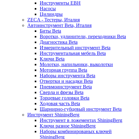
Инструменты EBH
Насосы
Цилиндры
ZECA - Тестеры, Италия
Автоинструмент Beta, Италия
Биты Beta
Воротки, удлинители, переходники Beta
Диагностика Beta
Измерительный инструмент Beta
Инструментальная мебель Beta
Ключи Beta
Молотки, напильники, выколотки
Моторная группа Beta
Наборы инструмента Beta
Отвертки и насадки Beta
Пневмоинструмент Beta
Сверла и фрезы Beta
Торцевые головки Beta
Ходовая часть Beta
Шарнирно-губцевый инструмент Beta
Инструмент ShiningBerg
Инструмент в ложементах ShiningBerg
Ключи разное ShiningBerg
Наборы комбинированых ключей
ShiningBerg