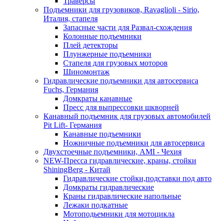
Траверсы
Подъемники для грузовиков, Ravaglioli - Sirio,
Италия, стапеля
Запасные части для Развал-схождения
Колонные подъемники
Плей детекторы
Плунжерные подъемники
Стапеля для грузовых моторов
Шиномонтаж
Гидравлические подъемники для автосервиса
Fuchs, Германия
Домкраты канавные
Пресс для выпрессовки шкворней
Канавный подъемник для грузовых автомобилей
Pit Lift- Германия
Канавные подъемники
Ножничные подъемники для автосервиса
Двухстоечные подъемники, АМІ - Чехия
NEW-Пресса гидравлические, краны, стойки
ShiningBerg - Китай
Гидравлические стойки,подставки под авто
Домкраты гидравлические
Краны гидравлические напольные
Лежаки подкатные
Мотоподьемники для мотоцикла