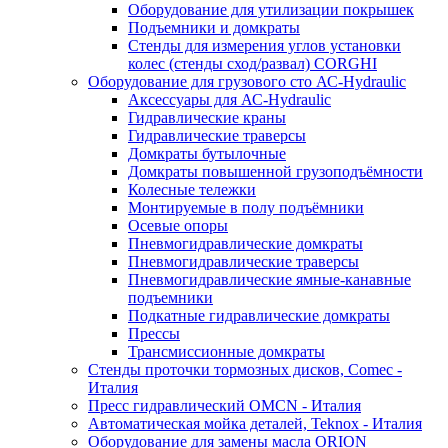
Оборудование для утилизации покрышек
Подъемники и домкраты
Стенды для измерения углов установки
колес (стенды сход/развал) CORGHI
Оборудование для грузового сто АС-Hydraulic
Аксессуары для АС-Hydraulic
Гидравлические краны
Гидравлические траверсы
Домкраты бутылочные
Домкраты повышенной грузоподъёмности
Колесные тележки
Монтируемые в полу подъёмники
Осевые опоры
Пневмогидравлические домкраты
Пневмогидравлические траверсы
Пневмогидравлические ямные-канавные
подъемники
Подкатные гидравлические домкраты
Прессы
Трансмиссионные домкраты
Стенды проточки тормозных дисков, Comec -
Италия
Пресс гидравлический OMCN - Италия
Автоматическая мойка деталей, Teknox - Италия
Оборудование для замены масла ORION