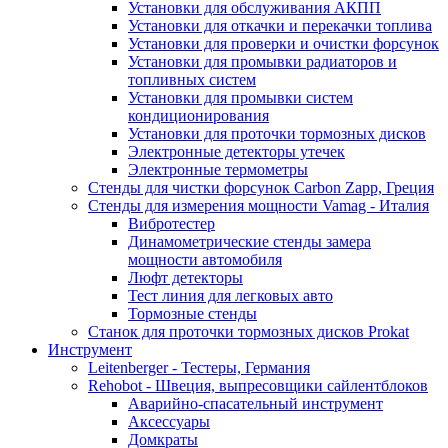
Установки для обслуживания АКПП
Установки для откачки и перекачки топлива
Установки для проверки и очистки форсунок
Установки для промывки радиаторов и
топливных систем
Установки для промывки систем
кондиционирования
Установки для проточки тормозных дисков
Электронные детекторы утечек
Электронные термометры
Стенды для чистки форсунок Carbon Zapp, Греция
Стенды для измерения мощности Vamag - Италия
Вибротестер
Динамометрические стенды замера
мощности автомобиля
Люфт детекторы
Тест линия для легковых авто
Тормозные стенды
Станок для проточки тормозных дисков Prokat
Инструмент
Leitenberger - Тестеры, Германия
Rehobot - Швеция, выпресовщики сайлентблоков
Аварийно-спасательный инструмент
Аксессуары
Домкраты