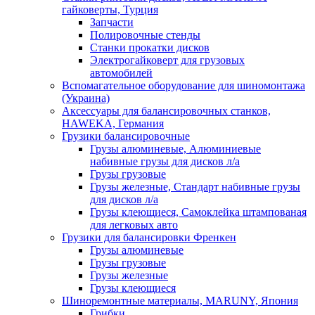
гайковерты, Турция
Запчасти
Полировочные стенды
Станки прокатки дисков
Электрогайковерт для грузовых
автомобилей
Вспомагательное оборудование для шиномонтажа
(Украина)
Аксессуары для балансировочных станков,
HAWEKA, Германия
Грузики балансировочные
Грузы алюминевые, Алюминиевые
набивные грузы для дисков л/а
Грузы грузовые
Грузы железные, Cтандарт набивные грузы
для дисков л/а
Грузы клеющиеся, Самоклейка штампованая
для легковых авто
Грузики для балансировки Френкен
Грузы алюминевые
Грузы грузовые
Грузы железные
Грузы клеющиеся
Шиноремонтные материалы, MARUNY, Япония
Грибки