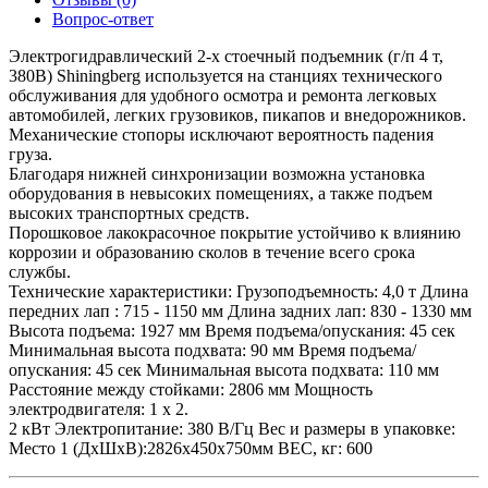
Вопрос-ответ
Электрогидравлический 2-х стоечный подъемник (г/п 4 т,
380В) Shiningberg используется на станциях технического
обслуживания для удобного осмотра и ремонта легковых
автомобилей, легких грузовиков, пикапов и внедорожников.
Механические стопоры исключают вероятность падения
груза.
Благодаря нижней синхронизации возможна установка
оборудования в невысоких помещениях, а также подъем
высоких транспортных средств.
Порошковое лакокрасочное покрытие устойчиво к влиянию
коррозии и образованию сколов в течение всего срока
службы.
Технические характеристики: Грузоподъемность: 4,0 т Длина
передних лап : 715 - 1150 мм Длина задних лап: 830 - 1330 мм
Высота подъема: 1927 мм Время подъема/опускания: 45 сек
Минимальная высота подхвата: 90 мм Время подъема/
опускания: 45 сек Минимальная высота подхвата: 110 мм
Расстояние между стойками: 2806 мм Мощность
электродвигателя: 1 х 2.
2 кВт Электропитание: 380 В/Гц Вес и размеры в упаковке:
Место 1 (ДхШхВ):2826x450x750мм ВЕС, кг: 600