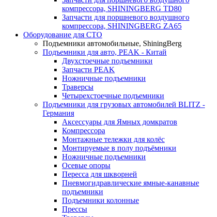
компрессора, SHININGBERG TD80
Запчасти для поршневого воздушного
компрессора, SHININGBERG ZA65
Оборудование для СТО
Подъемники автомобильные, ShiningBerg
Подъемники для авто, PEAK - Китай
Двухстоечные подъемники
Запчасти PEAK
Ножничные подъемники
Траверсы
Четырехстоечные подъемники
Подъемники для грузовых автомобилей BLITZ -
Германия
Аксессуары для Ямных домкратов
Компрессора
Монтажные тележки для колёс
Монтируемые в полу подъёмники
Ножничные подъемники
Осевые опоры
Пересса для шкворней
Пневмогидравлические ямные-канавные
подъемники
Подъемники колонные
Прессы