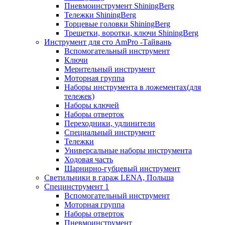
Пневмоинструмент ShiningBerg
Тележки ShiningBerg
Торцевые головки ShiningBerg
Трещетки, воротки, ключи ShiningBerg
Инструмент для сто AmPro -Тайвань
Вспомогательный инструмент
Ключи
Мерительный инструмент
Моторная группа
Наборы инструмента в ложементах(для
тележек)
Наборы ключей
Наборы отверток
Переходники, удлинители
Специальный инструмент
Тележки
Универсальные наборы инструмента
Ходовая часть
Шарнирно-губцевый инструмент
Светильники в гараж LENA, Польша
Специнструмент 1
Вспомогательный инструмент
Моторная группа
Наборы отверток
Пневмоинструмент