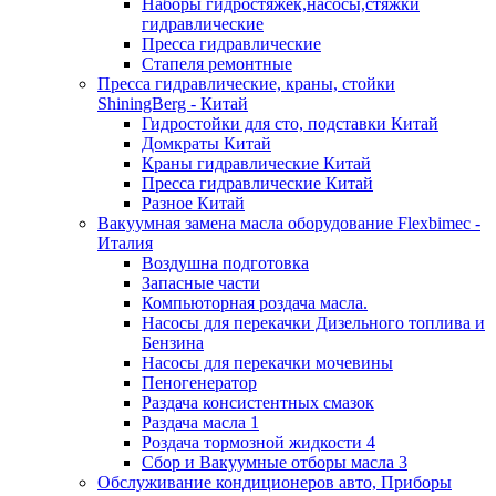
Наборы гидростяжек,насосы,стяжки
гидравлические
Пресса гидравлические
Стапеля ремонтные
Пресса гидравлические, краны, стойки
ShiningBerg - Китай
Гидростойки для сто, подставки Китай
Домкраты Китай
Краны гидравлические Китай
Пресса гидравлические Китай
Разное Китай
Вакуумная замена масла оборудование Flexbimeс -
Италия
Воздушна подготовка
Запасные части
Компьюторная роздача масла.
Насосы для перекачки Дизельного топлива и
Бензина
Насосы для перекачки мочевины
Пеногенератор
Раздача консистентных смазок
Раздача масла 1
Роздача тормозной жидкости 4
Сбор и Вакуумные отборы масла 3
Обслуживание кондиционеров авто, Приборы