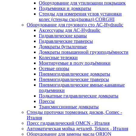
Оборудование для утилизации покрышек
Подъемники и домкраты
Стенды для измерения углов установки
колес (стенды сход/развал) CORGHI
Оборудование для грузового сто АС-Hydraulic
Аксессуары для АС-Hydraulic
Гидравлические краны
Гидравлические траверсы
Домкраты бутылочные
Домкраты повышенной грузоподъёмности
Колесные тележки
Монтируемые в полу подъёмники
Осевые опоры
Пневмогидравлические домкраты
Пневмогидравлические траверсы
Пневмогидравлические ямные-канавные
подъемники
Подкатные гидравлические домкраты
Прессы
Трансмиссионные домкраты
Стенды проточки тормозных дисков, Comec -
Италия
Пресс гидравлический OMCN - Италия
Автоматическая мойка деталей, Teknox - Италия
Оборудование для замены масла ORION