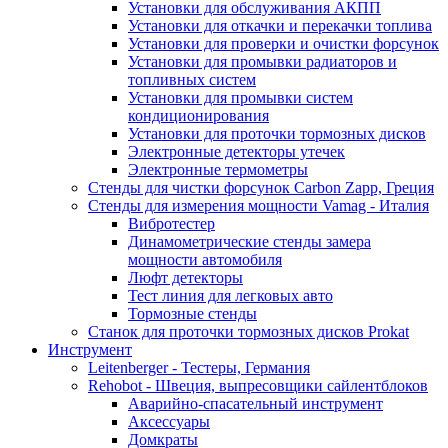
Установки для обслуживания АКПП
Установки для откачки и перекачки топлива
Установки для проверки и очистки форсунок
Установки для промывки радиаторов и
топливных систем
Установки для промывки систем
кондиционирования
Установки для проточки тормозных дисков
Электронные детекторы утечек
Электронные термометры
Стенды для чистки форсунок Carbon Zapp, Греция
Стенды для измерения мощности Vamag - Италия
Вибротестер
Динамометрические стенды замера
мощности автомобиля
Люфт детекторы
Тест линия для легковых авто
Тормозные стенды
Станок для проточки тормозных дисков Prokat
Инструмент
Leitenberger - Тестеры, Германия
Rehobot - Швеция, выпресовщики сайлентблоков
Аварийно-спасательный инструмент
Аксессуары
Домкраты