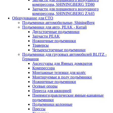
компрессора, SHININGBERG TD80
Запчасти для поршневого воздушного
компрессора, SHININGBERG ZA65
Оборудование для СТО
Подъемники автомобильные, ShiningBerg
Подъемники для авто, PEAK - Китай
Двухстоечные подъемники
Запчасти PEAK
Ножничные подъемники
Траверсы
Четырехстоечные подъемники
Подъемники для грузовых автомобилей BLITZ -
Германия
Аксессуары для Ямных домкратов
Компрессора
Монтажные тележки для колёс
Монтируемые в полу подъёмники
Ножничные подъемники
Осевые опоры
Пересса для шкворней
Пневмогидравлические ямные-канавные
подъемники
Подъемники колонные
Прессы