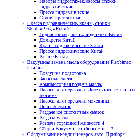
Наборы гидростяжек,насосы,стяжки
гидравлические
Пресса гидравлические
Стапеля ремонтные
Пресса гидравлические, краны, стойки
ShiningBerg - Китай
Гидростойки для сто, подставки Китай
Домкраты Китай
Краны гидравлические Китай
Пресса гидравлические Китай
Разное Китай
Вакуумная замена масла оборудование Flexbimeс -
Италия
Воздушна подготовка
Запасные части
Компьюторная роздача масла.
Насосы для перекачки Дизельного топлива и
Бензина
Насосы для перекачки мочевины
Пеногенератор
Раздача консистентных смазок
Раздача масла 1
Роздача тормозной жидкости 4
Сбор и Вакуумные отборы масла 3
Обслуживание кондиционеров авто, Приборы