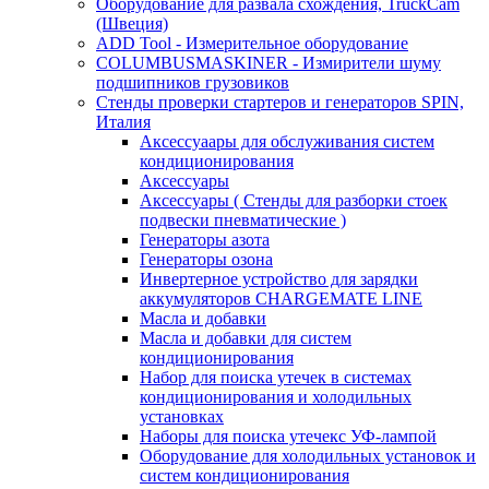
Оборудование для развала схождения, TruckCam
(Швеция)
ADD Tool - Измерительное оборудование
COLUMBUSMASKINER - Измирители шуму
подшипников грузовиков
Стенды проверки стартеров и генераторов SPIN,
Италия
Аксессуаары для обслуживания систем
кондиционирования
Аксессуары
Аксессуары ( Стенды для разборки стоек
подвески пневматические )
Генераторы азота
Генераторы озона
Инвертерное устройство для зарядки
аккумуляторов CHARGEMATE LINE
Масла и добавки
Масла и добавки для систем
кондиционирования
Набор для поиска утечек в системах
кондиционирования и холодильных
установках
Наборы для поиска утечекс УФ-лампой
Оборудование для холодильных установок и
систем кондиционирования