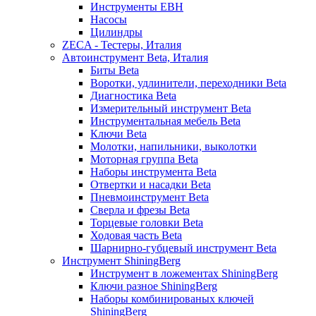
Инструменты EBH
Насосы
Цилиндры
ZECA - Тестеры, Италия
Автоинструмент Beta, Италия
Биты Beta
Воротки, удлинители, переходники Beta
Диагностика Beta
Измерительный инструмент Beta
Инструментальная мебель Beta
Ключи Beta
Молотки, напильники, выколотки
Моторная группа Beta
Наборы инструмента Beta
Отвертки и насадки Beta
Пневмоинструмент Beta
Сверла и фрезы Beta
Торцевые головки Beta
Ходовая часть Beta
Шарнирно-губцевый инструмент Beta
Инструмент ShiningBerg
Инструмент в ложементах ShiningBerg
Ключи разное ShiningBerg
Наборы комбинированых ключей
ShiningBerg