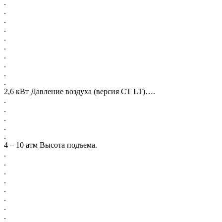
.
.
.
.
.
.
.
.
.
.
2,6 кВт Давление воздуха (версия CT LT)….
.
.
.
.
.
4 – 10 атм Высота подъема.
.
.
.
.
.
.
.
.