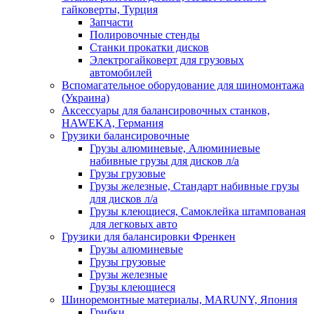
гайковерты, Турция
Запчасти
Полировочные стенды
Станки прокатки дисков
Электрогайковерт для грузовых
автомобилей
Вспомагательное оборудование для шиномонтажа
(Украина)
Аксессуары для балансировочных станков,
HAWEKA, Германия
Грузики балансировочные
Грузы алюминевые, Алюминиевые
набивные грузы для дисков л/а
Грузы грузовые
Грузы железные, Cтандарт набивные грузы
для дисков л/а
Грузы клеющиеся, Самоклейка штампованая
для легковых авто
Грузики для балансировки Френкен
Грузы алюминевые
Грузы грузовые
Грузы железные
Грузы клеющиеся
Шиноремонтные материалы, MARUNY, Япония
Грибки