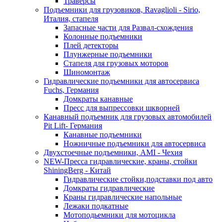
Траверсы
Подъемники для грузовиков, Ravaglioli - Sirio,
Италия, стапеля
Запасные части для Развал-схождения
Колонные подъемники
Плей детекторы
Плунжерные подъемники
Стапеля для грузовых моторов
Шиномонтаж
Гидравлические подъемники для автосервиса
Fuchs, Германия
Домкраты канавные
Пресс для выпрессовки шкворней
Канавный подъемник для грузовых автомобилей
Pit Lift- Германия
Канавные подъемники
Ножничные подъемники для автосервиса
Двухстоечные подъемники, АМІ - Чехия
NEW-Пресса гидравлические, краны, стойки
ShiningBerg - Китай
Гидравлические стойки,подставки под авто
Домкраты гидравлические
Краны гидравлические напольные
Лежаки подкатные
Мотоподьемники для мотоцикла