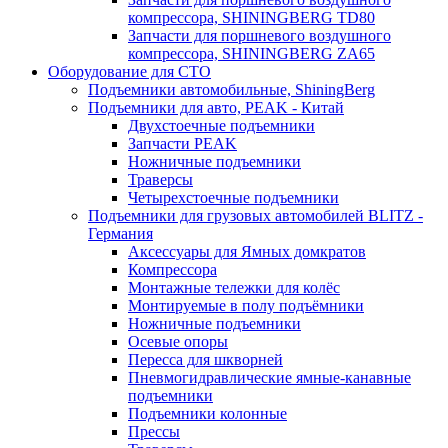
компрессора, SHININGBERG TD80
Запчасти для поршневого воздушного
компрессора, SHININGBERG ZA65
Оборудование для СТО
Подъемники автомобильные, ShiningBerg
Подъемники для авто, PEAK - Китай
Двухстоечные подъемники
Запчасти PEAK
Ножничные подъемники
Траверсы
Четырехстоечные подъемники
Подъемники для грузовых автомобилей BLITZ -
Германия
Аксессуары для Ямных домкратов
Компрессора
Монтажные тележки для колёс
Монтируемые в полу подъёмники
Ножничные подъемники
Осевые опоры
Пересса для шкворней
Пневмогидравлические ямные-канавные
подъемники
Подъемники колонные
Прессы