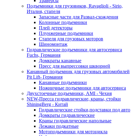
Траверсы
Подъемники для грузовиков, Ravaglioli - Sirio,
Италия, стапеля
Запасные части для Развал-схождения
Колонные подъемники
Плей детекторы
Плунжерные подъемники
Стапеля для грузовых моторов
Шиномонтаж
Гидравлические подъемники для автосервиса
Fuchs, Германия
Домкраты канавные
Пресс для выпрессовки шкворней
Канавный подъемник для грузовых автомобилей
Pit Lift- Германия
Канавные подъемники
Ножничные подъемники для автосервиса
Двухстоечные подъемники, АМІ - Чехия
NEW-Пресса гидравлические, краны, стойки
ShiningBerg - Китай
Гидравлические стойки,подставки под авто
Домкраты гидравлические
Краны гидравлические напольные
Лежаки подкатные
Мотоподьемники для мотоцикла