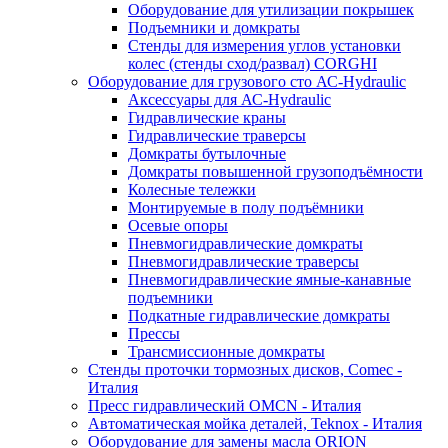
Оборудование для утилизации покрышек
Подъемники и домкраты
Стенды для измерения углов установки
колес (стенды сход/развал) CORGHI
Оборудование для грузового сто АС-Hydraulic
Аксессуары для АС-Hydraulic
Гидравлические краны
Гидравлические траверсы
Домкраты бутылочные
Домкраты повышенной грузоподъёмности
Колесные тележки
Монтируемые в полу подъёмники
Осевые опоры
Пневмогидравлические домкраты
Пневмогидравлические траверсы
Пневмогидравлические ямные-канавные
подъемники
Подкатные гидравлические домкраты
Прессы
Трансмиссионные домкраты
Стенды проточки тормозных дисков, Comec -
Италия
Пресс гидравлический OMCN - Италия
Автоматическая мойка деталей, Teknox - Италия
Оборудование для замены масла ORION