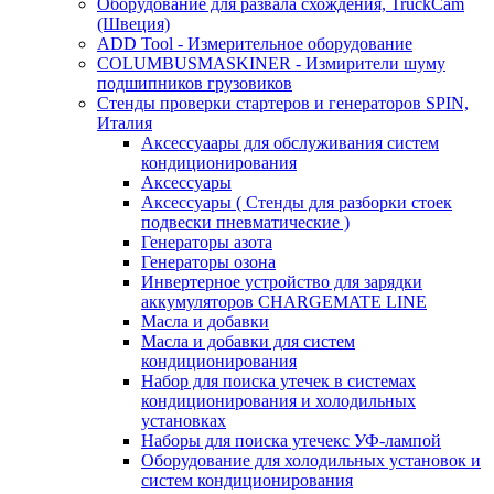
Оборудование для развала схождения, TruckCam
(Швеция)
ADD Tool - Измерительное оборудование
COLUMBUSMASKINER - Измирители шуму
подшипников грузовиков
Стенды проверки стартеров и генераторов SPIN,
Италия
Аксессуаары для обслуживания систем
кондиционирования
Аксессуары
Аксессуары ( Стенды для разборки стоек
подвески пневматические )
Генераторы азота
Генераторы озона
Инвертерное устройство для зарядки
аккумуляторов CHARGEMATE LINE
Масла и добавки
Масла и добавки для систем
кондиционирования
Набор для поиска утечек в системах
кондиционирования и холодильных
установках
Наборы для поиска утечекс УФ-лампой
Оборудование для холодильных установок и
систем кондиционирования