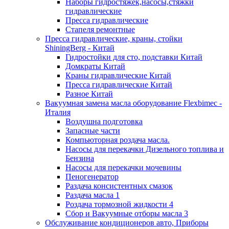
Наборы гидростяжек,насосы,стяжки
гидравлические
Пресса гидравлические
Стапеля ремонтные
Пресса гидравлические, краны, стойки
ShiningBerg - Китай
Гидростойки для сто, подставки Китай
Домкраты Китай
Краны гидравлические Китай
Пресса гидравлические Китай
Разное Китай
Вакуумная замена масла оборудование Flexbimeс -
Италия
Воздушна подготовка
Запасные части
Компьюторная роздача масла.
Насосы для перекачки Дизельного топлива и
Бензина
Насосы для перекачки мочевины
Пеногенератор
Раздача консистентных смазок
Раздача масла 1
Роздача тормозной жидкости 4
Сбор и Вакуумные отборы масла 3
Обслуживание кондиционеров авто, Приборы