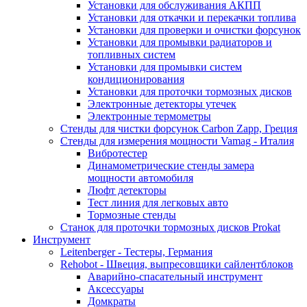
Установки для обслуживания АКПП
Установки для откачки и перекачки топлива
Установки для проверки и очистки форсунок
Установки для промывки радиаторов и
топливных систем
Установки для промывки систем
кондиционирования
Установки для проточки тормозных дисков
Электронные детекторы утечек
Электронные термометры
Стенды для чистки форсунок Carbon Zapp, Греция
Стенды для измерения мощности Vamag - Италия
Вибротестер
Динамометрические стенды замера
мощности автомобиля
Люфт детекторы
Тест линия для легковых авто
Тормозные стенды
Станок для проточки тормозных дисков Prokat
Инструмент
Leitenberger - Тестеры, Германия
Rehobot - Швеция, выпресовщики сайлентблоков
Аварийно-спасательный инструмент
Аксессуары
Домкраты