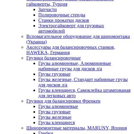
гайковерты, Турция
Запчасти
Полировочные стенды
Станки прокатки дисков
Электрогайковерт для грузовых
автомобилей
Вспомагательное оборудование для шиномонтажа
(Украина)
Аксессуары для балансировочных станков,
HAWEKA, Германия
Грузики балансировочные
Грузы алюминевые, Алюминиевые
набивные грузы для дисков л/а
Грузы грузовые
Грузы железные, Cтандарт набивные грузы
для дисков л/а
Грузы клеющиеся, Самоклейка штампованая
для легковых авто
Грузики для балансировки Френкен
Грузы алюминевые
Грузы грузовые
Грузы железные
Грузы клеющиеся
Шиноремонтные материалы, MARUNY, Япония
Грибки