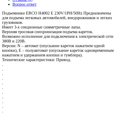
Вопрос-ответ
Подъемники ERCO H4002 E 230V/1PH/50Hz Предназначены
для подъема легковых автомобилей, внедорожников и легких
грузовиков.
Имеет 3-х секционные симметричные лапы.
Верхняя тросовая синхронизация подъема кареток.
Возможно исполнение для подключения к электрической сети
380В и 220В.
Версии: N – автомат (опускание кареток нажатием одной
кнопки), Е – полуавтомат (опускание кареток одновременным
нажатием и удержанием кнопки и тумблера).
Технические характеристики: Привод.
.
.
.
.
.
.
.
.
.
.
.
.