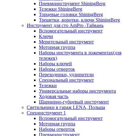
Пневмоинструмент ShiningBerg
Тележки ShiningBerg
Торцевые головки ShiningBerg
Трещетки, воротки, ключи ShiningBerg
Инструмент для сто AmPro -Тайвань
Вспомогательный инструмент
Ключи
Мерительный инструмент
Моторная группа
Наборы инструмента в ложементах(для
тележек)
Наборы ключей
Наборы отверток
Переходники, удлинители
Специальный инструмент
Тележки
Универсальные наборы инструмента
Ходовая часть
Шарнирно-губцевый инструмент
Светильники в гараж LENA, Польша
Специнструмент 1
Вспомогательный инструмент
Моторная группа
Наборы отверток
Пневмоинструмент