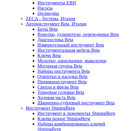
Инструменты EBH
Насосы
Цилиндры
ZECA - Тестеры, Италия
Автоинструмент Beta, Италия
Биты Beta
Воротки, удлинители, переходники Beta
Диагностика Beta
Измерительный инструмент Beta
Инструментальная мебель Beta
Ключи Beta
Молотки, напильники, выколотки
Моторная группа Beta
Наборы инструмента Beta
Отвертки и насадки Beta
Пневмоинструмент Beta
Сверла и фрезы Beta
Торцевые головки Beta
Ходовая часть Beta
Шарнирно-губцевый инструмент Beta
Инструмент ShiningBerg
Инструмент в ложементах ShiningBerg
Ключи разное ShiningBerg
Наборы комбинированых ключей
ShiningBerg