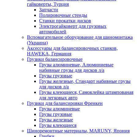
гайковерты, Турция
Запчасти
Полировочные стенды
Станки прокатки дисков
Электрогайковерт для грузовых
автомобилей
Вспомагательное оборудование для шиномонтажа
(Украина)
Аксессуары для балансировочных станков,
HAWEKA, Германия
Грузики балансировочные
Грузы алюминевые, Алюминиевые
набивные грузы для дисков л/а
Грузы грузовые
Грузы железные, Cтандарт набивные грузы
для дисков л/а
Грузы клеющиеся, Самоклейка штампованая
для легковых авто
Грузики для балансировки Френкен
Грузы алюминевые
Грузы грузовые
Грузы железные
Грузы клеющиеся
Шиноремонтные материалы, MARUNY, Япония
Грибки