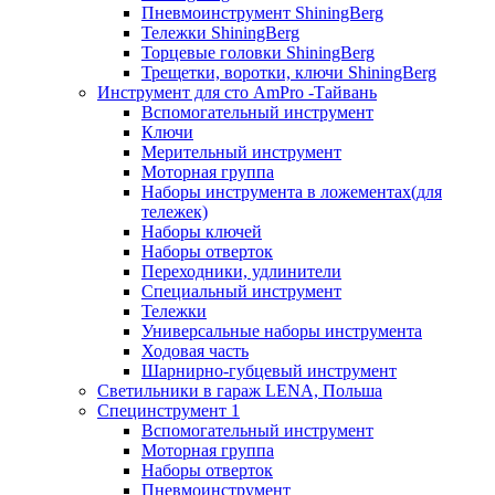
Пневмоинструмент ShiningBerg
Тележки ShiningBerg
Торцевые головки ShiningBerg
Трещетки, воротки, ключи ShiningBerg
Инструмент для сто AmPro -Тайвань
Вспомогательный инструмент
Ключи
Мерительный инструмент
Моторная группа
Наборы инструмента в ложементах(для
тележек)
Наборы ключей
Наборы отверток
Переходники, удлинители
Специальный инструмент
Тележки
Универсальные наборы инструмента
Ходовая часть
Шарнирно-губцевый инструмент
Светильники в гараж LENA, Польша
Специнструмент 1
Вспомогательный инструмент
Моторная группа
Наборы отверток
Пневмоинструмент