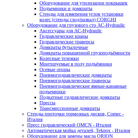
Оборудование для утилизации покрышек
Подъемники и домкраты
Стенды для измерения углов установки
колес (стенды сход/развал) CORGHI
Оборудование для грузового сто АС-Hydraulic
Аксессуары для АС-Hydraulic
Гидравлические краны
Гидравлические траверсы
Домкраты бутылочные
Домкраты повышенной грузоподъёмности
Колесные тележки
Монтируемые в полу подъёмники
Осевые опоры
Пневмогидравлические домкраты
Пневмогидравлические траверсы
Пневмогидравлические ямные-канавные
подъемники
Подкатные гидравлические домкраты
Прессы
Трансмиссионные домкраты
Стенды проточки тормозных дисков, Comec -
Италия
Пресс гидравлический OMCN - Италия
Автоматическая мойка деталей, Teknox - Италия
Оборудование для замены масла ORION