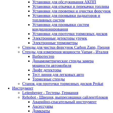
Установки для обслуживания АКПП
Установки для откачки и перекачки топлива
Установки для проверки и очистки форсунок
Установки для промывки радиаторов и
топливных систем
Установки для промывки систем
кондиционирования
Установки для проточки тормозных дисков
Электронные детекторы утечек
Электронные термометры
Стенды для чистки форсунок Carbon Zapp, Греция
Стенды для измерения мощности Vamag - Италия
Вибротестер
Динамометрические стенды замера
мощности автомобиля
Люфт детекторы
Тест линия для легковых авто
Тормозные стенды
Станок для проточки тормозных дисков Prokat
Инструмент
Leitenberger - Тестеры, Германия
Rehobot - Швеция, выпресовщики сайлентблоков
Аварийно-спасательный инструмент
Аксессуары
Домкраты