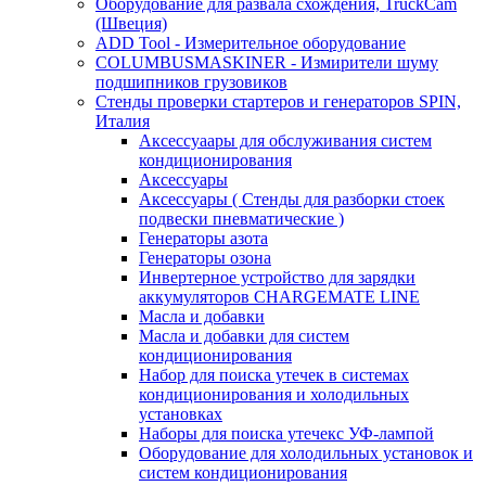
Оборудование для развала схождения, TruckCam
(Швеция)
ADD Tool - Измерительное оборудование
COLUMBUSMASKINER - Измирители шуму
подшипников грузовиков
Стенды проверки стартеров и генераторов SPIN,
Италия
Аксессуаары для обслуживания систем
кондиционирования
Аксессуары
Аксессуары ( Стенды для разборки стоек
подвески пневматические )
Генераторы азота
Генераторы озона
Инвертерное устройство для зарядки
аккумуляторов CHARGEMATE LINE
Масла и добавки
Масла и добавки для систем
кондиционирования
Набор для поиска утечек в системах
кондиционирования и холодильных
установках
Наборы для поиска утечекс УФ-лампой
Оборудование для холодильных установок и
систем кондиционирования