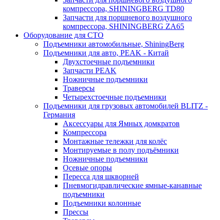
компрессора, SHININGBERG TD80
Запчасти для поршневого воздушного
компрессора, SHININGBERG ZA65
Оборудование для СТО
Подъемники автомобильные, ShiningBerg
Подъемники для авто, PEAK - Китай
Двухстоечные подъемники
Запчасти PEAK
Ножничные подъемники
Траверсы
Четырехстоечные подъемники
Подъемники для грузовых автомобилей BLITZ -
Германия
Аксессуары для Ямных домкратов
Компрессора
Монтажные тележки для колёс
Монтируемые в полу подъёмники
Ножничные подъемники
Осевые опоры
Пересса для шкворней
Пневмогидравлические ямные-канавные
подъемники
Подъемники колонные
Прессы