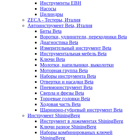
Инструменты EBH
Насосы
Цилиндры
ZECA - Тестеры, Италия
Автоинструмент Beta, Италия
Биты Beta
Воротки, удлинители, переходники Beta
Диагностика Beta
Измерительный инструмент Beta
Инструментальная мебель Beta
Ключи Beta
Молотки, напильники, выколотки
Моторная группа Beta
Наборы инструмента Beta
Отвертки и насадки Beta
Пневмоинструмент Beta
Сверла и фрезы Beta
Торцевые головки Beta
Ходовая часть Beta
Шарнирно-губцевый инструмент Beta
Инструмент ShiningBerg
Инструмент в ложементах ShiningBerg
Ключи разное ShiningBerg
Наборы комбинированых ключей
ShiningBerg