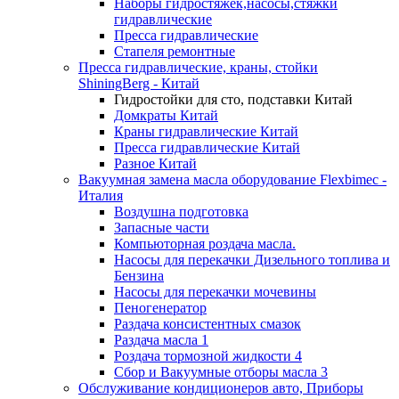
Наборы гидростяжек,насосы,стяжки
гидравлические
Пресса гидравлические
Стапеля ремонтные
Пресса гидравлические, краны, стойки
ShiningBerg - Китай
Гидростойки для сто, подставки Китай
Домкраты Китай
Краны гидравлические Китай
Пресса гидравлические Китай
Разное Китай
Вакуумная замена масла оборудование Flexbimeс -
Италия
Воздушна подготовка
Запасные части
Компьюторная роздача масла.
Насосы для перекачки Дизельного топлива и
Бензина
Насосы для перекачки мочевины
Пеногенератор
Раздача консистентных смазок
Раздача масла 1
Роздача тормозной жидкости 4
Сбор и Вакуумные отборы масла 3
Обслуживание кондиционеров авто, Приборы