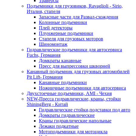
Траверсы
Подъемники для грузовиков, Ravaglioli - Sirio,
Италия, стапеля
Запасные части для Развал-схождения
Колонные подъемники
Плей детекторы
Плунжерные подъемники
Стапеля для грузовых моторов
Шиномонтаж
Гидравлические подъемники для автосервиса
Fuchs, Германия
Домкраты канавные
Пресс для выпрессовки шкворней
Канавный подъемник для грузовых автомобилей
Pit Lift- Германия
Канавные подъемники
Ножничные подъемники для автосервиса
Двухстоечные подъемники, АМІ - Чехия
NEW-Пресса гидравлические, краны, стойки
ShiningBerg - Китай
Гидравлические стойки,подставки под авто
Домкраты гидравлические
Краны гидравлические напольные
Лежаки подкатные
Мотоподьемники для мотоцикла