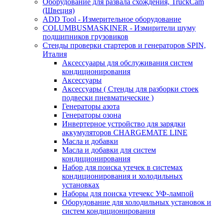
Оборудование для развала схождения, TruckCam
(Швеция)
ADD Tool - Измерительное оборудование
COLUMBUSMASKINER - Измирители шуму
подшипников грузовиков
Стенды проверки стартеров и генераторов SPIN,
Италия
Аксессуаары для обслуживания систем
кондиционирования
Аксессуары
Аксессуары ( Стенды для разборки стоек
подвески пневматические )
Генераторы азота
Генераторы озона
Инвертерное устройство для зарядки
аккумуляторов CHARGEMATE LINE
Масла и добавки
Масла и добавки для систем
кондиционирования
Набор для поиска утечек в системах
кондиционирования и холодильных
установках
Наборы для поиска утечекс УФ-лампой
Оборудование для холодильных установок и
систем кондиционирования