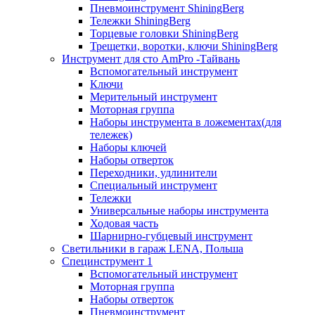
Пневмоинструмент ShiningBerg
Тележки ShiningBerg
Торцевые головки ShiningBerg
Трещетки, воротки, ключи ShiningBerg
Инструмент для сто AmPro -Тайвань
Вспомогательный инструмент
Ключи
Мерительный инструмент
Моторная группа
Наборы инструмента в ложементах(для
тележек)
Наборы ключей
Наборы отверток
Переходники, удлинители
Специальный инструмент
Тележки
Универсальные наборы инструмента
Ходовая часть
Шарнирно-губцевый инструмент
Светильники в гараж LENA, Польша
Специнструмент 1
Вспомогательный инструмент
Моторная группа
Наборы отверток
Пневмоинструмент