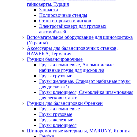
гайковерты, Турция
Запчасти
Полировочные стенды
Станки прокатки дисков
Электрогайковерт для грузовых
автомобилей
Вспомагательное оборудование для шиномонтажа
(Украина)
Аксессуары для балансировочных станков,
HAWEKA, Германия
Грузики балансировочные
Грузы алюминевые, Алюминиевые
набивные грузы для дисков л/а
Грузы грузовые
Грузы железные, Cтандарт набивные грузы
для дисков л/а
Грузы клеющиеся, Самоклейка штампованая
для легковых авто
Грузики для балансировки Френкен
Грузы алюминевые
Грузы грузовые
Грузы железные
Грузы клеющиеся
Шиноремонтные материалы, MARUNY, Япония
Грибки