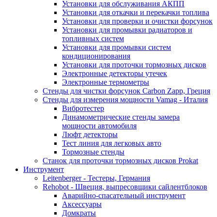
Установки для обслуживания АКПП
Установки для откачки и перекачки топлива
Установки для проверки и очистки форсунок
Установки для промывки радиаторов и
топливных систем
Установки для промывки систем
кондиционирования
Установки для проточки тормозных дисков
Электронные детекторы утечек
Электронные термометры
Стенды для чистки форсунок Carbon Zapp, Греция
Стенды для измерения мощности Vamag - Италия
Вибротестер
Динамометрические стенды замера
мощности автомобиля
Люфт детекторы
Тест линия для легковых авто
Тормозные стенды
Станок для проточки тормозных дисков Prokat
Инструмент
Leitenberger - Тестеры, Германия
Rehobot - Швеция, выпресовщики сайлентблоков
Аварийно-спасательный инструмент
Аксессуары
Домкраты