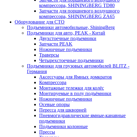
компрессора, SHININGBERG TD80
Запчасти для поршневого воздушного
компрессора, SHININGBERG ZA65
Оборудование для СТО
Подъемники автомобильные, ShiningBerg
Подъемники для авто, PEAK - Китай
Двухстоечные подъемники
Запчасти PEAK
Ножничные подъемники
Траверсы
Четырехстоечные подъемники
Подъемники для грузовых автомобилей BLITZ -
Германия
Аксессуары для Ямных домкратов
Компрессора
Монтажные тележки для колёс
Монтируемые в полу подъёмники
Ножничные подъемники
Осевые опоры
Пересса для шкворней
Пневмогидравлические ямные-канавные
подъемники
Подъемники колонные
Прессы