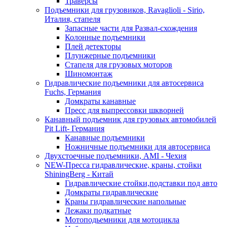
Траверсы
Подъемники для грузовиков, Ravaglioli - Sirio,
Италия, стапеля
Запасные части для Развал-схождения
Колонные подъемники
Плей детекторы
Плунжерные подъемники
Стапеля для грузовых моторов
Шиномонтаж
Гидравлические подъемники для автосервиса
Fuchs, Германия
Домкраты канавные
Пресс для выпрессовки шкворней
Канавный подъемник для грузовых автомобилей
Pit Lift- Германия
Канавные подъемники
Ножничные подъемники для автосервиса
Двухстоечные подъемники, АМІ - Чехия
NEW-Пресса гидравлические, краны, стойки
ShiningBerg - Китай
Гидравлические стойки,подставки под авто
Домкраты гидравлические
Краны гидравлические напольные
Лежаки подкатные
Мотоподьемники для мотоцикла