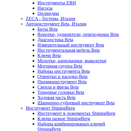
Инструменты EBH
Насосы
Цилиндры
ZECA - Тестеры, Италия
Автоинструмент Beta, Италия
Биты Beta
Воротки, удлинители, переходники Beta
Диагностика Beta
Измерительный инструмент Beta
Инструментальная мебель Beta
Ключи Beta
Молотки, напильники, выколотки
Моторная группа Beta
Наборы инструмента Beta
Отвертки и насадки Beta
Пневмоинструмент Beta
Сверла и фрезы Beta
Торцевые головки Beta
Ходовая часть Beta
Шарнирно-губцевый инструмент Beta
Инструмент ShiningBerg
Инструмент в ложементах ShiningBerg
Ключи разное ShiningBerg
Наборы комбинированых ключей
ShiningBerg