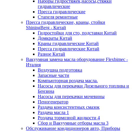
Наборы гидростяжек,насосы,стяжки
гидравлические
Пресса гидравлические
Стапеля ремонтные
Пресса гидравлические, краны, стойки
ShiningBerg - Китай
Гидростойки для сто, подставки Китай
Домкраты Китай
Краны гидравлические Китай
Пресса гидравлические Китай
Разное Китай
Вакуумная замена масла оборудование Flexbimeс -
Италия
Воздушна подготовка
Запасные части
Компьюторная роздача масла.
Насосы для перекачки Дизельного топлива и
Бензина
Насосы для перекачки мочевины
Пеногенератор
Раздача консистентных смазок
Раздача масла 1
Роздача тормозной жидкости 4
Сбор и Вакуумные отборы масла 3
Обслуживание кондиционеров авто, Приборы