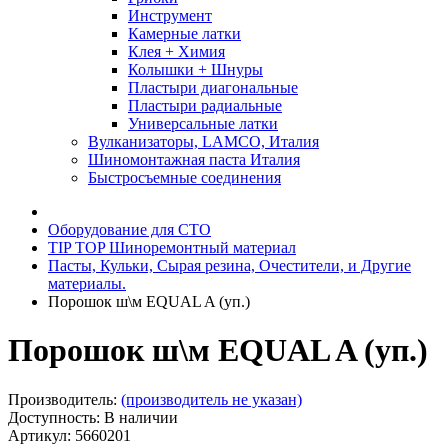
Инструмент
Камерные латки
Клея + Химия
Колышки + Шнуры
Пластыри диагональные
Пластыри радиальные
Универсальные латки
Вулканизаторы, LAMCO, Италия
Шиномонтажная паста Италия
Быстросъемные соединения
Оборудование для СТО
TIP TOP Шиноремонтный материал
Пасты, Кульки, Сырая резина, Очестители, и Другие
материалы.
Порошок ш\м EQUAL A (уп.)
Порошок ш\м EQUAL A (уп.)
Производитель:
(производитель не указан)
Доступность: В наличии
Артикул: 5660201