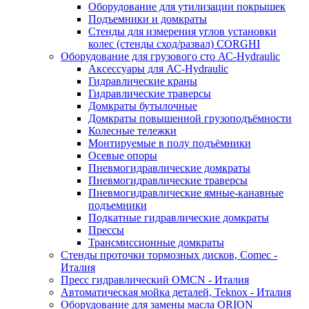
Оборудование для утилизации покрышек
Подъемники и домкраты
Стенды для измерения углов установки
колес (стенды сход/развал) CORGHI
Оборудование для грузового сто АС-Hydraulic
Аксессуары для АС-Hydraulic
Гидравлические краны
Гидравлические траверсы
Домкраты бутылочные
Домкраты повышенной грузоподъёмности
Колесные тележки
Монтируемые в полу подъёмники
Осевые опоры
Пневмогидравлические домкраты
Пневмогидравлические траверсы
Пневмогидравлические ямные-канавные
подъемники
Подкатные гидравлические домкраты
Прессы
Трансмиссионные домкраты
Стенды проточки тормозных дисков, Comec -
Италия
Пресс гидравлический OMCN - Италия
Автоматическая мойка деталей, Teknox - Италия
Оборудование для замены масла ORION