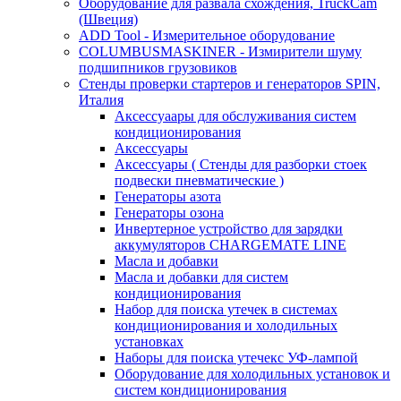
Оборудование для развала схождения, TruckCam
(Швеция)
ADD Tool - Измерительное оборудование
COLUMBUSMASKINER - Измирители шуму
подшипников грузовиков
Стенды проверки стартеров и генераторов SPIN,
Италия
Аксессуаары для обслуживания систем
кондиционирования
Аксессуары
Аксессуары ( Стенды для разборки стоек
подвески пневматические )
Генераторы азота
Генераторы озона
Инвертерное устройство для зарядки
аккумуляторов CHARGEMATE LINE
Масла и добавки
Масла и добавки для систем
кондиционирования
Набор для поиска утечек в системах
кондиционирования и холодильных
установках
Наборы для поиска утечекс УФ-лампой
Оборудование для холодильных установок и
систем кондиционирования