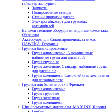
гайковерты, Турция
Запчасти
Полировочные стенды
Станки прокатки дисков
Электрогайковерт для грузовых
автомобилей
Вспомагательное оборудование для шиномонтажа
(Украина)
Аксессуары для балансировочных станков,
HAWEKA, Германия
Грузики балансировочные
Грузы алюминевые, Алюминиевые
набивные грузы для дисков л/а
Грузы грузовые
Грузы железные, Cтандарт набивные грузы
для дисков л/а
Грузы клеющиеся, Самоклейка штампованая
для легковых авто
Грузики для балансировки Френкен
Грузы алюминевые
Грузы грузовые
Грузы железные
Грузы клеющиеся
Шиноремонтные материалы, MARUNY, Япония
Грибки