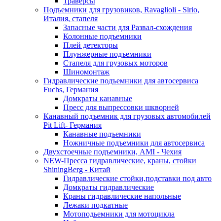
Траверсы
Подъемники для грузовиков, Ravaglioli - Sirio,
Италия, стапеля
Запасные части для Развал-схождения
Колонные подъемники
Плей детекторы
Плунжерные подъемники
Стапеля для грузовых моторов
Шиномонтаж
Гидравлические подъемники для автосервиса
Fuchs, Германия
Домкраты канавные
Пресс для выпрессовки шкворней
Канавный подъемник для грузовых автомобилей
Pit Lift- Германия
Канавные подъемники
Ножничные подъемники для автосервиса
Двухстоечные подъемники, АМІ - Чехия
NEW-Пресса гидравлические, краны, стойки
ShiningBerg - Китай
Гидравлические стойки,подставки под авто
Домкраты гидравлические
Краны гидравлические напольные
Лежаки подкатные
Мотоподьемники для мотоцикла