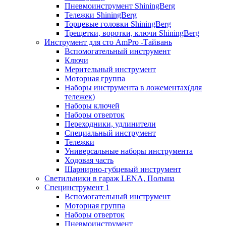
Пневмоинструмент ShiningBerg
Тележки ShiningBerg
Торцевые головки ShiningBerg
Трещетки, воротки, ключи ShiningBerg
Инструмент для сто AmPro -Тайвань
Вспомогательный инструмент
Ключи
Мерительный инструмент
Моторная группа
Наборы инструмента в ложементах(для
тележек)
Наборы ключей
Наборы отверток
Переходники, удлинители
Специальный инструмент
Тележки
Универсальные наборы инструмента
Ходовая часть
Шарнирно-губцевый инструмент
Светильники в гараж LENA, Польша
Специнструмент 1
Вспомогательный инструмент
Моторная группа
Наборы отверток
Пневмоинструмент