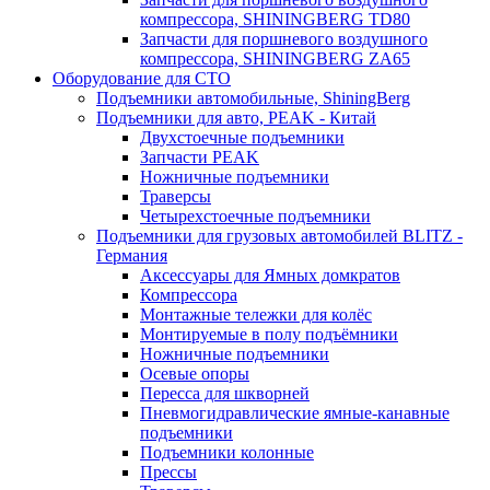
компрессора, SHININGBERG TD80
Запчасти для поршневого воздушного
компрессора, SHININGBERG ZA65
Оборудование для СТО
Подъемники автомобильные, ShiningBerg
Подъемники для авто, PEAK - Китай
Двухстоечные подъемники
Запчасти PEAK
Ножничные подъемники
Траверсы
Четырехстоечные подъемники
Подъемники для грузовых автомобилей BLITZ -
Германия
Аксессуары для Ямных домкратов
Компрессора
Монтажные тележки для колёс
Монтируемые в полу подъёмники
Ножничные подъемники
Осевые опоры
Пересса для шкворней
Пневмогидравлические ямные-канавные
подъемники
Подъемники колонные
Прессы