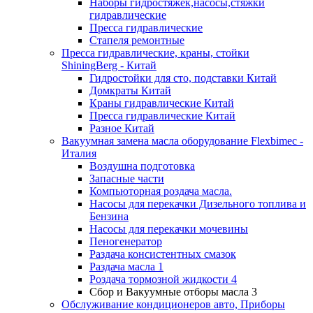
Наборы гидростяжек,насосы,стяжки
гидравлические
Пресса гидравлические
Стапеля ремонтные
Пресса гидравлические, краны, стойки
ShiningBerg - Китай
Гидростойки для сто, подставки Китай
Домкраты Китай
Краны гидравлические Китай
Пресса гидравлические Китай
Разное Китай
Вакуумная замена масла оборудование Flexbimeс -
Италия
Воздушна подготовка
Запасные части
Компьюторная роздача масла.
Насосы для перекачки Дизельного топлива и
Бензина
Насосы для перекачки мочевины
Пеногенератор
Раздача консистентных смазок
Раздача масла 1
Роздача тормозной жидкости 4
Сбор и Вакуумные отборы масла 3
Обслуживание кондиционеров авто, Приборы