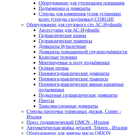
Оборудование для утилизации покрышек
Подъемники и домкраты
Стенды для измерения углов установки
колес (стенды сход/развал) CORGHI
Оборудование для грузового сто АС-Hydraulic
Аксессуары для АС-Hydraulic
Гидравлические краны
Гидравлические траверсы
Домкраты бутылочные
Домкраты повышенной грузоподъёмности
Колесные тележки
Монтируемые в полу подъёмники
Осевые опоры
Пневмогидравлические домкраты
Пневмогидравлические траверсы
Пневмогидравлические ямные-канавные
подъемники
Подкатные гидравлические домкраты
Прессы
Трансмиссионные домкраты
Стенды проточки тормозных дисков, Comec -
Италия
Пресс гидравлический OMCN - Италия
Автоматическая мойка деталей, Teknox - Италия
Оборудование для замены масла ORION