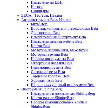
Инструменты EBH
Насосы
Цилиндры
ZECA - Тестеры, Италия
Автоинструмент Beta, Италия
Биты Beta
Воротки, удлинители, переходники Beta
Диагностика Beta
Измерительный инструмент Beta
Инструментальная мебель Beta
Ключи Beta
Молотки, напильники, выколотки
Моторная группа Beta
Наборы инструмента Beta
Отвертки и насадки Beta
Пневмоинструмент Beta
Сверла и фрезы Beta
Торцевые головки Beta
Ходовая часть Beta
Шарнирно-губцевый инструмент Beta
Инструмент ShiningBerg
Инструмент в ложементах ShiningBerg
Ключи разное ShiningBerg
Наборы комбинированых ключей
ShiningBerg