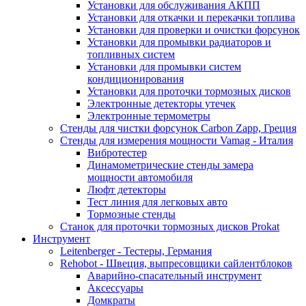
Установки для обслуживания АКПП
Установки для откачки и перекачки топлива
Установки для проверки и очистки форсунок
Установки для промывки радиаторов и
топливных систем
Установки для промывки систем
кондиционирования
Установки для проточки тормозных дисков
Электронные детекторы утечек
Электронные термометры
Стенды для чистки форсунок Carbon Zapp, Греция
Стенды для измерения мощности Vamag - Италия
Вибротестер
Динамометрические стенды замера
мощности автомобиля
Люфт детекторы
Тест линия для легковых авто
Тормозные стенды
Станок для проточки тормозных дисков Prokat
Инструмент
Leitenberger - Тестеры, Германия
Rehobot - Швеция, выпресовщики сайлентблоков
Аварийно-спасательный инструмент
Аксессуары
Домкраты