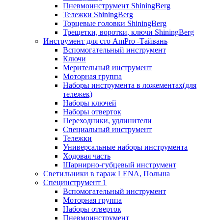
Пневмоинструмент ShiningBerg
Тележки ShiningBerg
Торцевые головки ShiningBerg
Трещетки, воротки, ключи ShiningBerg
Инструмент для сто AmPro -Тайвань
Вспомогательный инструмент
Ключи
Мерительный инструмент
Моторная группа
Наборы инструмента в ложементах(для
тележек)
Наборы ключей
Наборы отверток
Переходники, удлинители
Специальный инструмент
Тележки
Универсальные наборы инструмента
Ходовая часть
Шарнирно-губцевый инструмент
Светильники в гараж LENA, Польша
Специнструмент 1
Вспомогательный инструмент
Моторная группа
Наборы отверток
Пневмоинструмент