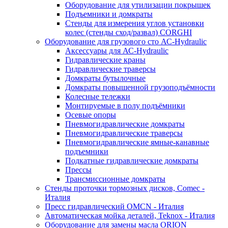
Оборудование для утилизации покрышек
Подъемники и домкраты
Стенды для измерения углов установки
колес (стенды сход/развал) CORGHI
Оборудование для грузового сто АС-Hydraulic
Аксессуары для АС-Hydraulic
Гидравлические краны
Гидравлические траверсы
Домкраты бутылочные
Домкраты повышенной грузоподъёмности
Колесные тележки
Монтируемые в полу подъёмники
Осевые опоры
Пневмогидравлические домкраты
Пневмогидравлические траверсы
Пневмогидравлические ямные-канавные
подъемники
Подкатные гидравлические домкраты
Прессы
Трансмиссионные домкраты
Стенды проточки тормозных дисков, Comec -
Италия
Пресс гидравлический OMCN - Италия
Автоматическая мойка деталей, Teknox - Италия
Оборудование для замены масла ORION