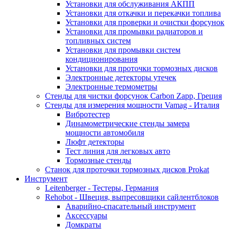
Установки для обслуживания АКПП
Установки для откачки и перекачки топлива
Установки для проверки и очистки форсунок
Установки для промывки радиаторов и
топливных систем
Установки для промывки систем
кондиционирования
Установки для проточки тормозных дисков
Электронные детекторы утечек
Электронные термометры
Стенды для чистки форсунок Carbon Zapp, Греция
Стенды для измерения мощности Vamag - Италия
Вибротестер
Динамометрические стенды замера
мощности автомобиля
Люфт детекторы
Тест линия для легковых авто
Тормозные стенды
Станок для проточки тормозных дисков Prokat
Инструмент
Leitenberger - Тестеры, Германия
Rehobot - Швеция, выпресовщики сайлентблоков
Аварийно-спасательный инструмент
Аксессуары
Домкраты