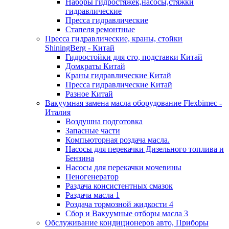
Наборы гидростяжек,насосы,стяжки
гидравлические
Пресса гидравлические
Стапеля ремонтные
Пресса гидравлические, краны, стойки
ShiningBerg - Китай
Гидростойки для сто, подставки Китай
Домкраты Китай
Краны гидравлические Китай
Пресса гидравлические Китай
Разное Китай
Вакуумная замена масла оборудование Flexbimeс -
Италия
Воздушна подготовка
Запасные части
Компьюторная роздача масла.
Насосы для перекачки Дизельного топлива и
Бензина
Насосы для перекачки мочевины
Пеногенератор
Раздача консистентных смазок
Раздача масла 1
Роздача тормозной жидкости 4
Сбор и Вакуумные отборы масла 3
Обслуживание кондиционеров авто, Приборы