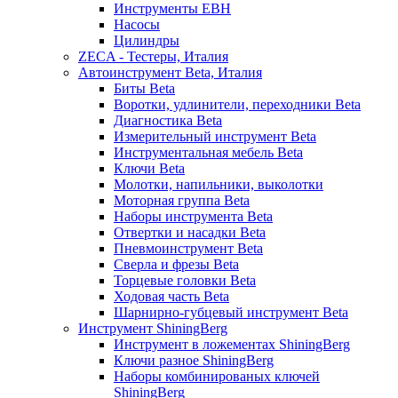
Инструменты EBH
Насосы
Цилиндры
ZECA - Тестеры, Италия
Автоинструмент Beta, Италия
Биты Beta
Воротки, удлинители, переходники Beta
Диагностика Beta
Измерительный инструмент Beta
Инструментальная мебель Beta
Ключи Beta
Молотки, напильники, выколотки
Моторная группа Beta
Наборы инструмента Beta
Отвертки и насадки Beta
Пневмоинструмент Beta
Сверла и фрезы Beta
Торцевые головки Beta
Ходовая часть Beta
Шарнирно-губцевый инструмент Beta
Инструмент ShiningBerg
Инструмент в ложементах ShiningBerg
Ключи разное ShiningBerg
Наборы комбинированых ключей
ShiningBerg