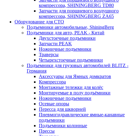
компрессора, SHININGBERG TD80
Запчасти для поршневого воздушного
компрессора, SHININGBERG ZA65
Оборудование для СТО
Подъемники автомобильные, ShiningBerg
Подъемники для авто, PEAK - Китай
Двухстоечные подъемники
Запчасти PEAK
Ножничные подъемники
Траверсы
Четырехстоечные подъемники
Подъемники для грузовых автомобилей BLITZ -
Германия
Аксессуары для Ямных домкратов
Компрессора
Монтажные тележки для колёс
Монтируемые в полу подъёмники
Ножничные подъемники
Осевые опоры
Пересса для шкворней
Пневмогидравлические ямные-канавные
подъемники
Подъемники колонные
Прессы