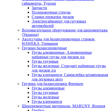
гайковерты, Турция
Запчасти
Полировочные стенды
Станки прокатки дисков
Электрогайковерт для грузовых
автомобилей
Вспомагательное оборудование для шиномонтажа
(Украина)
Аксессуары для балансировочных станков,
HAWEKA, Германия
Грузики балансировочные
Грузы алюминевые, Алюминиевые
набивные грузы для дисков л/а
Грузы грузовые
Грузы железные, Cтандарт набивные грузы
для дисков л/а
Грузы клеющиеся, Самоклейка штампованая
для легковых авто
Грузики для балансировки Френкен
Грузы алюминевые
Грузы грузовые
Грузы железные
Грузы клеющиеся
Шиноремонтные материалы, MARUNY, Япония
Грибки