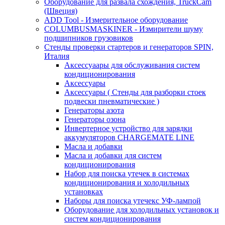
Оборудование для развала схождения, TruckCam
(Швеция)
ADD Tool - Измерительное оборудование
COLUMBUSMASKINER - Измирители шуму
подшипников грузовиков
Стенды проверки стартеров и генераторов SPIN,
Италия
Аксессуаары для обслуживания систем
кондиционирования
Аксессуары
Аксессуары ( Стенды для разборки стоек
подвески пневматические )
Генераторы азота
Генераторы озона
Инвертерное устройство для зарядки
аккумуляторов CHARGEMATE LINE
Масла и добавки
Масла и добавки для систем
кондиционирования
Набор для поиска утечек в системах
кондиционирования и холодильных
установках
Наборы для поиска утечекс УФ-лампой
Оборудование для холодильных установок и
систем кондиционирования