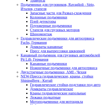
Траверсы
Подъемники для грузовиков, Ravaglioli - Sirio,
Италия, стапеля
Запасные части для Развал-схождения
Колонные подъемники
Плей детекторы
Плунжерные подъемники
Стапеля для грузовых моторов
Шиномонтаж
Гидравлические подъемники для автосервиса
Fuchs, Германия
Домкраты канавные
Пресс для выпрессовки шкворней
Канавный подъемник для грузовых автомобилей
Pit Lift- Германия
Канавные подъемники
Ножничные подъемники для автосервиса
Двухстоечные подъемники, АМІ - Чехия
NEW-Пресса гидравлические, краны, стойки
ShiningBerg - Китай
Гидравлические стойки,подставки под авто
Домкраты гидравлические
Краны гидравлические напольные
Лежаки подкатные
Мотоподьемники для мотоцикла