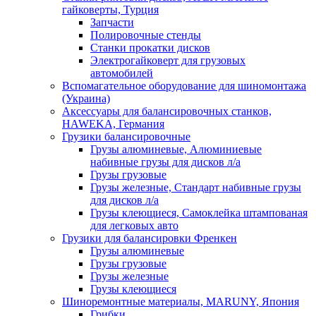
гайковерты, Турция
Запчасти
Полировочные стенды
Станки прокатки дисков
Электрогайковерт для грузовых
автомобилей
Вспомагательное оборудование для шиномонтажа
(Украина)
Аксессуары для балансировочных станков,
HAWEKA, Германия
Грузики балансировочные
Грузы алюминевые, Алюминиевые
набивные грузы для дисков л/а
Грузы грузовые
Грузы железные, Cтандарт набивные грузы
для дисков л/а
Грузы клеющиеся, Самоклейка штампованая
для легковых авто
Грузики для балансировки Френкен
Грузы алюминевые
Грузы грузовые
Грузы железные
Грузы клеющиеся
Шиноремонтные материалы, MARUNY, Япония
Грибки