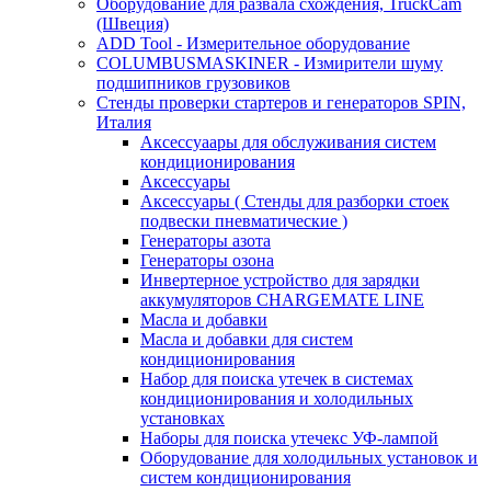
Оборудование для развала схождения, TruckCam
(Швеция)
ADD Tool - Измерительное оборудование
COLUMBUSMASKINER - Измирители шуму
подшипников грузовиков
Стенды проверки стартеров и генераторов SPIN,
Италия
Аксессуаары для обслуживания систем
кондиционирования
Аксессуары
Аксессуары ( Стенды для разборки стоек
подвески пневматические )
Генераторы азота
Генераторы озона
Инвертерное устройство для зарядки
аккумуляторов CHARGEMATE LINE
Масла и добавки
Масла и добавки для систем
кондиционирования
Набор для поиска утечек в системах
кондиционирования и холодильных
установках
Наборы для поиска утечекс УФ-лампой
Оборудование для холодильных установок и
систем кондиционирования