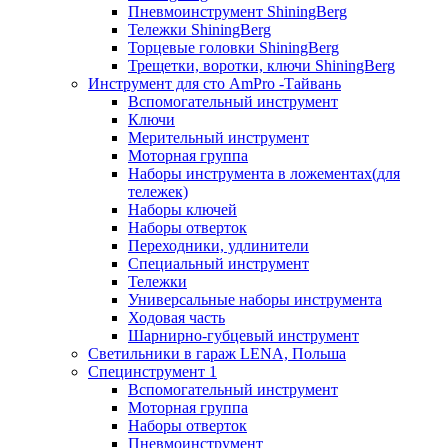
Пневмоинструмент ShiningBerg
Тележки ShiningBerg
Торцевые головки ShiningBerg
Трещетки, воротки, ключи ShiningBerg
Инструмент для сто AmPro -Тайвань
Вспомогательный инструмент
Ключи
Мерительный инструмент
Моторная группа
Наборы инструмента в ложементах(для
тележек)
Наборы ключей
Наборы отверток
Переходники, удлинители
Специальный инструмент
Тележки
Универсальные наборы инструмента
Ходовая часть
Шарнирно-губцевый инструмент
Светильники в гараж LENA, Польша
Специнструмент 1
Вспомогательный инструмент
Моторная группа
Наборы отверток
Пневмоинструмент