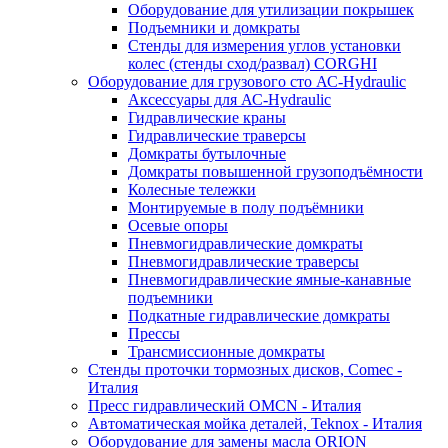
Оборудование для утилизации покрышек
Подъемники и домкраты
Стенды для измерения углов установки
колес (стенды сход/развал) CORGHI
Оборудование для грузового сто АС-Hydraulic
Аксессуары для АС-Hydraulic
Гидравлические краны
Гидравлические траверсы
Домкраты бутылочные
Домкраты повышенной грузоподъёмности
Колесные тележки
Монтируемые в полу подъёмники
Осевые опоры
Пневмогидравлические домкраты
Пневмогидравлические траверсы
Пневмогидравлические ямные-канавные
подъемники
Подкатные гидравлические домкраты
Прессы
Трансмиссионные домкраты
Стенды проточки тормозных дисков, Comec -
Италия
Пресс гидравлический OMCN - Италия
Автоматическая мойка деталей, Teknox - Италия
Оборудование для замены масла ORION