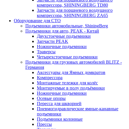
компрессора, SHININGBERG TD80
Запчасти для поршневого воздушного
компрессора, SHININGBERG ZA65
Оборудование для СТО
Подъемники автомобильные, ShiningBerg
Подъемники для авто, PEAK - Китай
Двухстоечные подъемники
Запчасти PEAK
Ножничные подъемники
Траверсы
Четырехстоечные подъемники
Подъемники для грузовых автомобилей BLITZ -
Германия
Аксессуары для Ямных домкратов
Компрессора
Монтажные тележки для колёс
Монтируемые в полу подъёмники
Ножничные подъемники
Осевые опоры
Пересса для шкворней
Пневмогидравлические ямные-канавные
подъемники
Подъемники колонные
Прессы