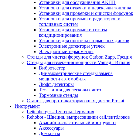
Установки для обслуживания АКПП
Установки для откачки и перекачки топлива
Установки для проверки и очистки форсунок
Установки для промывки радиаторов и
топливных систем
Установки для промывки систем
кондиционирования
Установки для проточки тормозных дисков
Электронные детекторы утечек
Электронные термометры
Стенды для чистки форсунок Carbon Zapp, Греция
Стенды для измерения мощности Vamag - Италия
Вибротестер
Динамометрические стенды замера
мощности автомобиля
Люфт детекторы
Тест линия для легковых авто
Тормозные стенды
Станок для проточки тормозных дисков Prokat
Инструмент
Leitenberger - Тестеры, Германия
Rehobot - Швеция, выпресовщики сайлентблоков
Аварийно-спасательный инструмент
Аксессуары
Домкраты