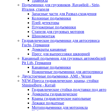
Траверсы
Подъемники для грузовиков, Ravaglioli - Sirio,
Италия, стапеля
Запасные части для Развал-схождения
Колонные подъемники
Плей детекторы
Плунжерные подъемники
Стапеля для грузовых моторов
Шиномонтаж
Гидравлические подъемники для автосервиса
Fuchs, Германия
Домкраты канавные
Пресс для выпрессовки шкворней
Канавный подъемник для грузовых автомобилей
Pit Lift- Германия
Канавные подъемники
Ножничные подъемники для автосервиса
Двухстоечные подъемники, АМІ - Чехия
NEW-Пресса гидравлические, краны, стойки
ShiningBerg - Китай
Гидравлические стойки,подставки под авто
Домкраты гидравлические
Краны гидравлические напольные
Лежаки подкатные
Мотоподьемники для мотоцикла