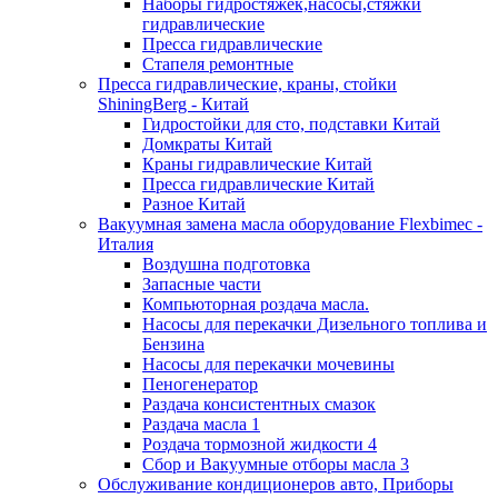
Наборы гидростяжек,насосы,стяжки
гидравлические
Пресса гидравлические
Стапеля ремонтные
Пресса гидравлические, краны, стойки
ShiningBerg - Китай
Гидростойки для сто, подставки Китай
Домкраты Китай
Краны гидравлические Китай
Пресса гидравлические Китай
Разное Китай
Вакуумная замена масла оборудование Flexbimeс -
Италия
Воздушна подготовка
Запасные части
Компьюторная роздача масла.
Насосы для перекачки Дизельного топлива и
Бензина
Насосы для перекачки мочевины
Пеногенератор
Раздача консистентных смазок
Раздача масла 1
Роздача тормозной жидкости 4
Сбор и Вакуумные отборы масла 3
Обслуживание кондиционеров авто, Приборы