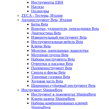
Инструменты EBH
Насосы
Цилиндры
ZECA - Тестеры, Италия
Автоинструмент Beta, Италия
Биты Beta
Воротки, удлинители, переходники Beta
Диагностика Beta
Измерительный инструмент Beta
Инструментальная мебель Beta
Ключи Beta
Молотки, напильники, выколотки
Моторная группа Beta
Наборы инструмента Beta
Отвертки и насадки Beta
Пневмоинструмент Beta
Сверла и фрезы Beta
Торцевые головки Beta
Ходовая часть Beta
Шарнирно-губцевый инструмент Beta
Инструмент ShiningBerg
Инструмент в ложементах ShiningBerg
Ключи разное ShiningBerg
Наборы комбинированых ключей
ShiningBerg