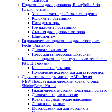
Траверсы
Подъемники для грузовиков, Ravaglioli - Sirio,
Италия, стапеля
Запасные части для Развал-схождения
Колонные подъемники
Плей детекторы
Плунжерные подъемники
Стапеля для грузовых моторов
Шиномонтаж
Гидравлические подъемники для автосервиса
Fuchs, Германия
Домкраты канавные
Пресс для выпрессовки шкворней
Канавный подъемник для грузовых автомобилей
Pit Lift- Германия
Канавные подъемники
Ножничные подъемники для автосервиса
Двухстоечные подъемники, АМІ - Чехия
NEW-Пресса гидравлические, краны, стойки
ShiningBerg - Китай
Гидравлические стойки,подставки под авто
Домкраты гидравлические
Краны гидравлические напольные
Лежаки подкатные
Мотоподьемники для мотоцикла