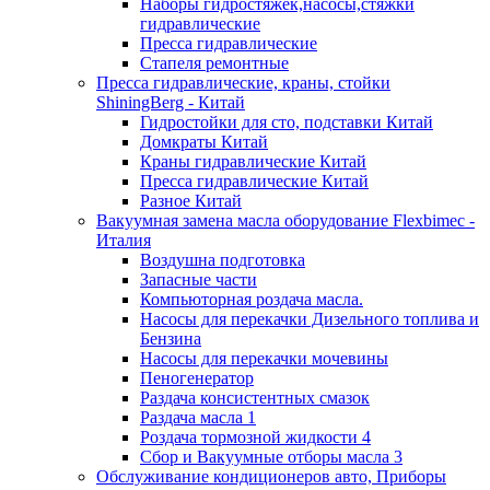
Наборы гидростяжек,насосы,стяжки
гидравлические
Пресса гидравлические
Стапеля ремонтные
Пресса гидравлические, краны, стойки
ShiningBerg - Китай
Гидростойки для сто, подставки Китай
Домкраты Китай
Краны гидравлические Китай
Пресса гидравлические Китай
Разное Китай
Вакуумная замена масла оборудование Flexbimeс -
Италия
Воздушна подготовка
Запасные части
Компьюторная роздача масла.
Насосы для перекачки Дизельного топлива и
Бензина
Насосы для перекачки мочевины
Пеногенератор
Раздача консистентных смазок
Раздача масла 1
Роздача тормозной жидкости 4
Сбор и Вакуумные отборы масла 3
Обслуживание кондиционеров авто, Приборы