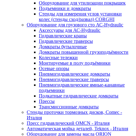
Оборудование для утилизации покрышек
Подъемники и домкраты
Стенды для измерения углов установки
колес (стенды сход/развал) CORGHI
Оборудование для грузового сто АС-Hydraulic
Аксессуары для АС-Hydraulic
Гидравлические краны
Гидравлические траверсы
Домкраты бутылочные
Домкраты повышенной грузоподъёмности
Колесные тележки
Монтируемые в полу подъёмники
Осевые опоры
Пневмогидравлические домкраты
Пневмогидравлические траверсы
Пневмогидравлические ямные-канавные
подъемники
Подкатные гидравлические домкраты
Прессы
Трансмиссионные домкраты
Стенды проточки тормозных дисков, Comec -
Италия
Пресс гидравлический OMCN - Италия
Автоматическая мойка деталей, Teknox - Италия
Оборудование для замены масла ORION