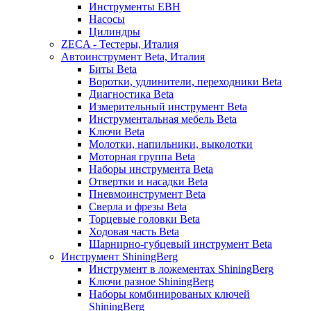
Инструменты EBH
Насосы
Цилиндры
ZECA - Тестеры, Италия
Автоинструмент Beta, Италия
Биты Beta
Воротки, удлинители, переходники Beta
Диагностика Beta
Измерительный инструмент Beta
Инструментальная мебель Beta
Ключи Beta
Молотки, напильники, выколотки
Моторная группа Beta
Наборы инструмента Beta
Отвертки и насадки Beta
Пневмоинструмент Beta
Сверла и фрезы Beta
Торцевые головки Beta
Ходовая часть Beta
Шарнирно-губцевый инструмент Beta
Инструмент ShiningBerg
Инструмент в ложементах ShiningBerg
Ключи разное ShiningBerg
Наборы комбинированых ключей
ShiningBerg