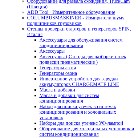
Оборудование для развала схождения, TruckCam
(Швеция)
ADD Tool - Измерительное оборудование
COLUMBUSMASKINER - Измирители шуму
подшипников грузовиков
Стенды проверки стартеров и генераторов SPIN,
Италия
Аксессуаары для обслуживания систем
кондиционирования
Аксессуары
Аксессуары ( Стенды для разборки стоек
подвески пневматические )
Генераторы азота
Генераторы озона
Инвертерное устройство для зарядки
аккумуляторов CHARGEMATE LINE
Масла и добавки
Масла и добавки для систем
кондиционирования
Набор для поиска утечек в системах
кондиционирования и холодильных
установках
Наборы для поиска утечекс УФ-лампой
Оборудование для холодильных установок и
систем кондиционирования