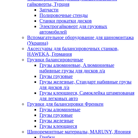
гайковерты, Турция
Запчасти
Полировочные стенды
Станки прокатки дисков
Электрогайковерт для грузовых
автомобилей
Вспомагательное оборудование для шиномонтажа
(Украина)
Аксессуары для балансировочных станков,
HAWEKA, Германия
Грузики балансировочные
Грузы алюминевые, Алюминиевые
набивные грузы для дисков л/а
Грузы грузовые
Грузы железные, Cтандарт набивные грузы
для дисков л/а
Грузы клеющиеся, Самоклейка штампованая
для легковых авто
Грузики для балансировки Френкен
Грузы алюминевые
Грузы грузовые
Грузы железные
Грузы клеющиеся
Шиноремонтные материалы, MARUNY, Япония
Грибки