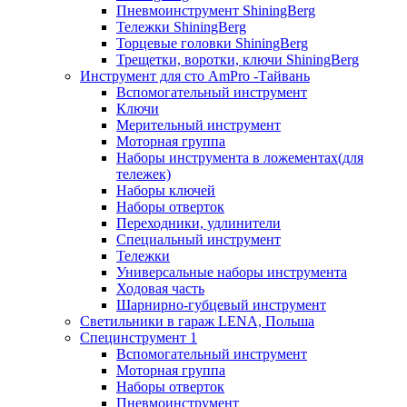
Пневмоинструмент ShiningBerg
Тележки ShiningBerg
Торцевые головки ShiningBerg
Трещетки, воротки, ключи ShiningBerg
Инструмент для сто AmPro -Тайвань
Вспомогательный инструмент
Ключи
Мерительный инструмент
Моторная группа
Наборы инструмента в ложементах(для
тележек)
Наборы ключей
Наборы отверток
Переходники, удлинители
Специальный инструмент
Тележки
Универсальные наборы инструмента
Ходовая часть
Шарнирно-губцевый инструмент
Светильники в гараж LENA, Польша
Специнструмент 1
Вспомогательный инструмент
Моторная группа
Наборы отверток
Пневмоинструмент