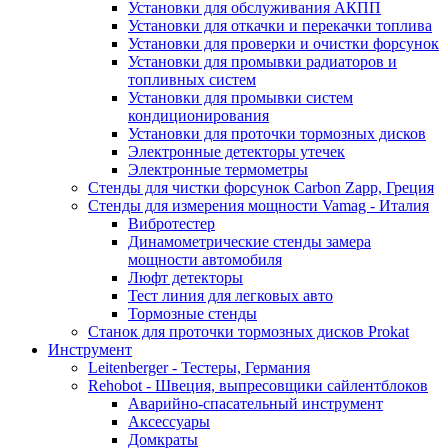
Установки для обслуживания АКПП
Установки для откачки и перекачки топлива
Установки для проверки и очистки форсунок
Установки для промывки радиаторов и
топливных систем
Установки для промывки систем
кондиционирования
Установки для проточки тормозных дисков
Электронные детекторы утечек
Электронные термометры
Стенды для чистки форсунок Carbon Zapp, Греция
Стенды для измерения мощности Vamag - Италия
Вибротестер
Динамометрические стенды замера
мощности автомобиля
Люфт детекторы
Тест линия для легковых авто
Тормозные стенды
Станок для проточки тормозных дисков Prokat
Инструмент
Leitenberger - Тестеры, Германия
Rehobot - Швеция, выпресовщики сайлентблоков
Аварийно-спасательный инструмент
Аксессуары
Домкраты