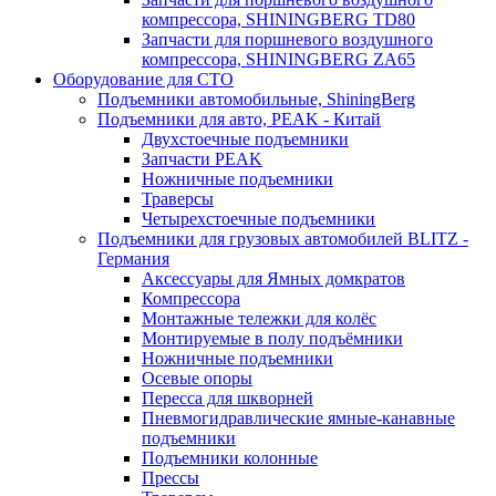
компрессора, SHININGBERG TD80
Запчасти для поршневого воздушного
компрессора, SHININGBERG ZA65
Оборудование для СТО
Подъемники автомобильные, ShiningBerg
Подъемники для авто, PEAK - Китай
Двухстоечные подъемники
Запчасти PEAK
Ножничные подъемники
Траверсы
Четырехстоечные подъемники
Подъемники для грузовых автомобилей BLITZ -
Германия
Аксессуары для Ямных домкратов
Компрессора
Монтажные тележки для колёс
Монтируемые в полу подъёмники
Ножничные подъемники
Осевые опоры
Пересса для шкворней
Пневмогидравлические ямные-канавные
подъемники
Подъемники колонные
Прессы