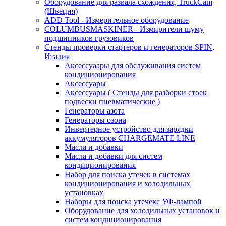
Оборудование для развала схождения, TruckCam
(Швеция)
ADD Tool - Измерительное оборудование
COLUMBUSMASKINER - Измирители шуму
подшипников грузовиков
Стенды проверки стартеров и генераторов SPIN,
Италия
Аксессуаары для обслуживания систем
кондиционирования
Аксессуары
Аксессуары ( Стенды для разборки стоек
подвески пневматические )
Генераторы азота
Генераторы озона
Инвертерное устройство для зарядки
аккумуляторов CHARGEMATE LINE
Масла и добавки
Масла и добавки для систем
кондиционирования
Набор для поиска утечек в системах
кондиционирования и холодильных
установках
Наборы для поиска утечекс УФ-лампой
Оборудование для холодильных установок и
систем кондиционирования