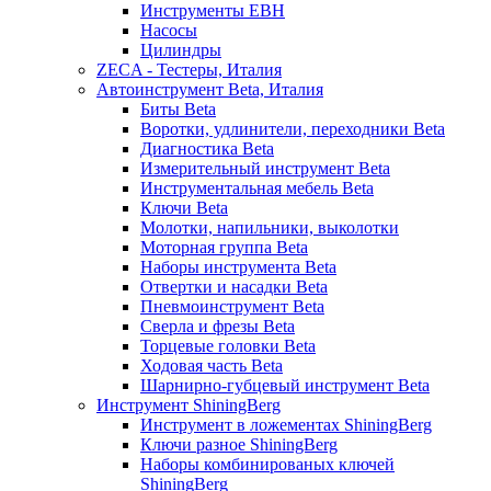
Инструменты EBH
Насосы
Цилиндры
ZECA - Тестеры, Италия
Автоинструмент Beta, Италия
Биты Beta
Воротки, удлинители, переходники Beta
Диагностика Beta
Измерительный инструмент Beta
Инструментальная мебель Beta
Ключи Beta
Молотки, напильники, выколотки
Моторная группа Beta
Наборы инструмента Beta
Отвертки и насадки Beta
Пневмоинструмент Beta
Сверла и фрезы Beta
Торцевые головки Beta
Ходовая часть Beta
Шарнирно-губцевый инструмент Beta
Инструмент ShiningBerg
Инструмент в ложементах ShiningBerg
Ключи разное ShiningBerg
Наборы комбинированых ключей
ShiningBerg