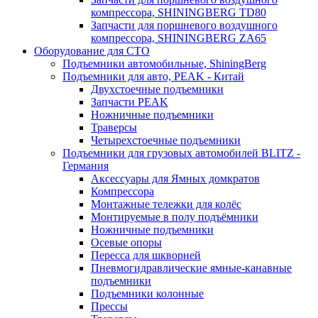
компрессора, SHININGBERG TD80
Запчасти для поршневого воздушного
компрессора, SHININGBERG ZA65
Оборудование для СТО
Подъемники автомобильные, ShiningBerg
Подъемники для авто, PEAK - Китай
Двухстоечные подъемники
Запчасти PEAK
Ножничные подъемники
Траверсы
Четырехстоечные подъемники
Подъемники для грузовых автомобилей BLITZ -
Германия
Аксессуары для Ямных домкратов
Компрессора
Монтажные тележки для колёс
Монтируемые в полу подъёмники
Ножничные подъемники
Осевые опоры
Пересса для шкворней
Пневмогидравлические ямные-канавные
подъемники
Подъемники колонные
Прессы