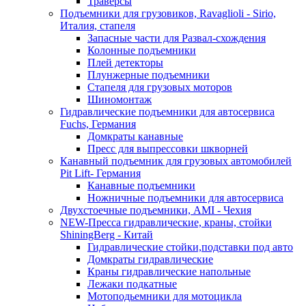
Траверсы
Подъемники для грузовиков, Ravaglioli - Sirio,
Италия, стапеля
Запасные части для Развал-схождения
Колонные подъемники
Плей детекторы
Плунжерные подъемники
Стапеля для грузовых моторов
Шиномонтаж
Гидравлические подъемники для автосервиса
Fuchs, Германия
Домкраты канавные
Пресс для выпрессовки шкворней
Канавный подъемник для грузовых автомобилей
Pit Lift- Германия
Канавные подъемники
Ножничные подъемники для автосервиса
Двухстоечные подъемники, АМІ - Чехия
NEW-Пресса гидравлические, краны, стойки
ShiningBerg - Китай
Гидравлические стойки,подставки под авто
Домкраты гидравлические
Краны гидравлические напольные
Лежаки подкатные
Мотоподьемники для мотоцикла