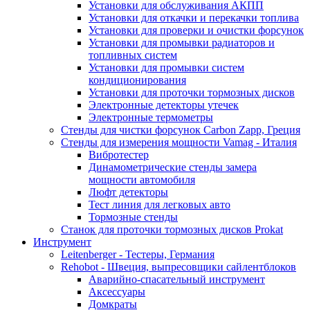
Установки для обслуживания АКПП
Установки для откачки и перекачки топлива
Установки для проверки и очистки форсунок
Установки для промывки радиаторов и
топливных систем
Установки для промывки систем
кондиционирования
Установки для проточки тормозных дисков
Электронные детекторы утечек
Электронные термометры
Стенды для чистки форсунок Carbon Zapp, Греция
Стенды для измерения мощности Vamag - Италия
Вибротестер
Динамометрические стенды замера
мощности автомобиля
Люфт детекторы
Тест линия для легковых авто
Тормозные стенды
Станок для проточки тормозных дисков Prokat
Инструмент
Leitenberger - Тестеры, Германия
Rehobot - Швеция, выпресовщики сайлентблоков
Аварийно-спасательный инструмент
Аксессуары
Домкраты