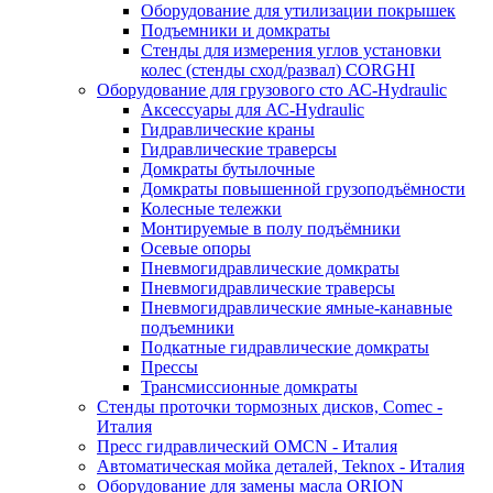
Оборудование для утилизации покрышек
Подъемники и домкраты
Стенды для измерения углов установки
колес (стенды сход/развал) CORGHI
Оборудование для грузового сто АС-Hydraulic
Аксессуары для АС-Hydraulic
Гидравлические краны
Гидравлические траверсы
Домкраты бутылочные
Домкраты повышенной грузоподъёмности
Колесные тележки
Монтируемые в полу подъёмники
Осевые опоры
Пневмогидравлические домкраты
Пневмогидравлические траверсы
Пневмогидравлические ямные-канавные
подъемники
Подкатные гидравлические домкраты
Прессы
Трансмиссионные домкраты
Стенды проточки тормозных дисков, Comec -
Италия
Пресс гидравлический OMCN - Италия
Автоматическая мойка деталей, Teknox - Италия
Оборудование для замены масла ORION