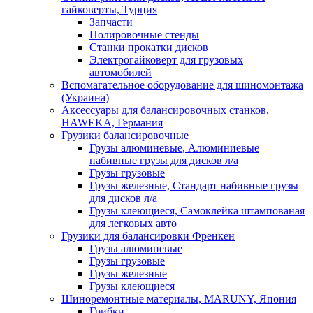
гайковерты, Турция
Запчасти
Полировочные стенды
Станки прокатки дисков
Электрогайковерт для грузовых
автомобилей
Вспомагательное оборудование для шиномонтажа
(Украина)
Аксессуары для балансировочных станков,
HAWEKA, Германия
Грузики балансировочные
Грузы алюминевые, Алюминиевые
набивные грузы для дисков л/а
Грузы грузовые
Грузы железные, Cтандарт набивные грузы
для дисков л/а
Грузы клеющиеся, Самоклейка штампованая
для легковых авто
Грузики для балансировки Френкен
Грузы алюминевые
Грузы грузовые
Грузы железные
Грузы клеющиеся
Шиноремонтные материалы, MARUNY, Япония
Грибки