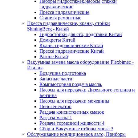
Наборы гидростяжек,насосы,стяжки
гидравлические
Пресса гидравлические
Стапеля ремонтные
Пресса гидравлические, краны, стойки
ShiningBerg - Китай
Гидростойки для сто, подставки Китай
Домкраты Китай
Краны гидравлические Китай
Пресса гидравлические Китай
Разное Китай
Вакуумная замена масла оборудование Flexbimeс -
Италия
Воздушна подготовка
Запасные части
Компьюторная роздача масла.
Насосы для перекачки Дизельного топлива и
Бензина
Насосы для перекачки мочевины
Пеногенератор
Раздача консистентных смазок
Раздача масла 1
Роздача тормозной жидкости 4
Сбор и Вакуумные отборы масла 3
Обслуживание кондиционеров авто, Приборы