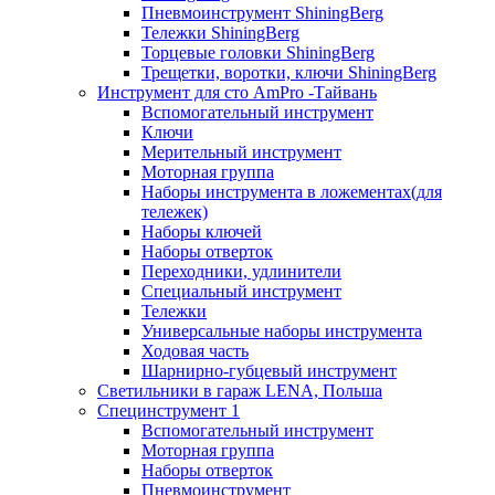
Пневмоинструмент ShiningBerg
Тележки ShiningBerg
Торцевые головки ShiningBerg
Трещетки, воротки, ключи ShiningBerg
Инструмент для сто AmPro -Тайвань
Вспомогательный инструмент
Ключи
Мерительный инструмент
Моторная группа
Наборы инструмента в ложементах(для
тележек)
Наборы ключей
Наборы отверток
Переходники, удлинители
Специальный инструмент
Тележки
Универсальные наборы инструмента
Ходовая часть
Шарнирно-губцевый инструмент
Светильники в гараж LENA, Польша
Специнструмент 1
Вспомогательный инструмент
Моторная группа
Наборы отверток
Пневмоинструмент