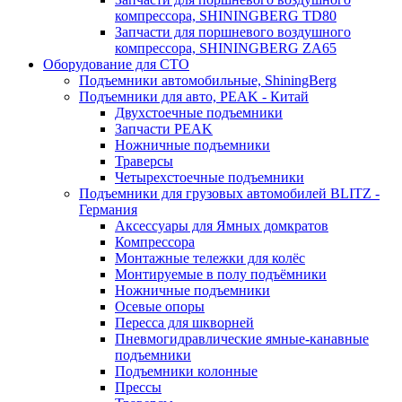
компрессора, SHININGBERG TD80
Запчасти для поршневого воздушного
компрессора, SHININGBERG ZA65
Оборудование для СТО
Подъемники автомобильные, ShiningBerg
Подъемники для авто, PEAK - Китай
Двухстоечные подъемники
Запчасти PEAK
Ножничные подъемники
Траверсы
Четырехстоечные подъемники
Подъемники для грузовых автомобилей BLITZ -
Германия
Аксессуары для Ямных домкратов
Компрессора
Монтажные тележки для колёс
Монтируемые в полу подъёмники
Ножничные подъемники
Осевые опоры
Пересса для шкворней
Пневмогидравлические ямные-канавные
подъемники
Подъемники колонные
Прессы