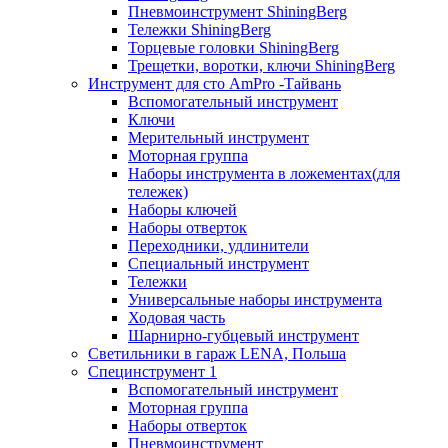
Пневмоинструмент ShiningBerg
Тележки ShiningBerg
Торцевые головки ShiningBerg
Трещетки, воротки, ключи ShiningBerg
Инструмент для сто AmPro -Тайвань
Вспомогательный инструмент
Ключи
Мерительный инструмент
Моторная группа
Наборы инструмента в ложементах(для
тележек)
Наборы ключей
Наборы отверток
Переходники, удлинители
Специальный инструмент
Тележки
Универсальные наборы инструмента
Ходовая часть
Шарнирно-губцевый инструмент
Светильники в гараж LENA, Польша
Специнструмент 1
Вспомогательный инструмент
Моторная группа
Наборы отверток
Пневмоинструмент